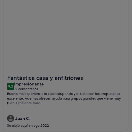
Más información sobre Casa de campo - Monte de Albergar
Fantástica casa y anfitriones
impresionante
Impresionante
9,2
9,2 de 10
12 comentarios
(12 comentarios)
Buenísima experiencia la casa estupenda y el trato con los propietarios
excelente. Además ofrecen ayuda para grupos grandes que viene muy
bien. Excelente todo.
Juan C.
Se alojó aquí en ago 2022