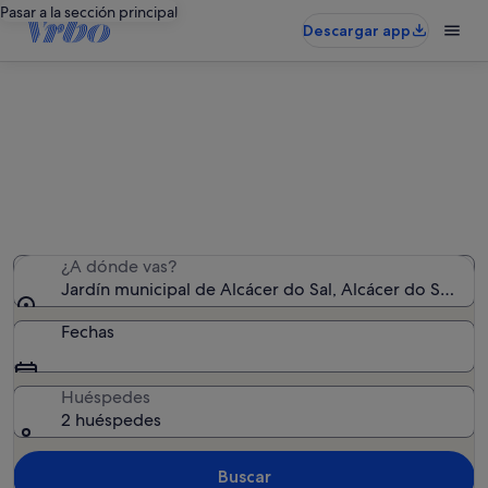
Pasar a la sección principal
Descargar app
Alquileres vacacionales cerca de
Jardín municipal de Alcácer do Sal
Hemos encontrado 76 alquileres vacacionales: introduce
las fechas para ver la disponibilidad
¿A dónde vas?
Jardín municipal de Alcácer do Sal, Alcácer do Sal, Dis
Fechas
Huéspedes
2 huéspedes
Buscar