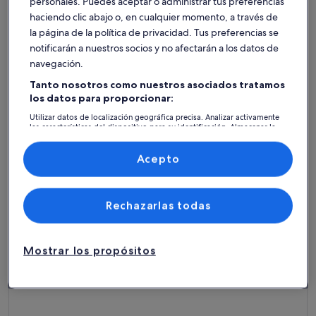
personales. Puedes aceptar o administrar tus preferencias
haciendo clic abajo o, en cualquier momento, a través de
la página de la política de privacidad. Tus preferencias se
notificarán a nuestros socios y no afectarán a los datos de
navegación.
Tanto nosotros como nuestros asociados tratamos
los datos para proporcionar:
Más información sobre Monte en la Sierra de Grandola
Más infor
Utilizar datos de localización geográfica precisa. Analizar activamente
Monte en la Sierra de Grandola
La Ré
las características del dispositivo para su identificación. Almacenar la
información en un dispositivo y/o acceder a ella. Publicidad y
14 huéspedes · 7 habitaciones · 7 baños o más
6 huésped
contenido personalizados, medición de publicidad y contenido,
excepcional
bue
Excepcional
Buen
10
7,2
investigación de audiencia y desarrollo de servicios.
Acepto
10 de 10
7,2 de 1
1 comentario
7 come
(1 comentario)
(7 c
Lista de asociados (proveedores)
Alojamientos mejor valorados -
Rechazarlas todas
Jardín municipal de Alcácer do
Sal
Mostrar los propósitos
Más información sobre Casa de campo - Monte de Albergar