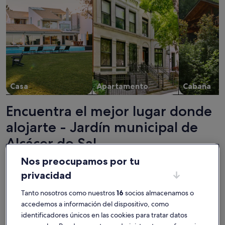
Casa
Apartamento
Cabaña
Encuentra el mejor lugar donde
alojarte - Jardín municipal de
Alcácer do Sal
Nos preocupamos por tu
Más información sobre Monte en la Sierra de Grandola
Más infor
privacidad
Tanto nosotros como nuestros
16
socios almacenamos o
accedemos a información del dispositivo, como
identificadores únicos en las cookies para tratar datos