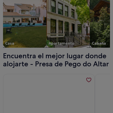
Casa
Apartamento
Cabaña
Encuentra el mejor lugar donde
alojarte - Presa de Pego do Altar
Más información sobre Casa Fataca
Más infor