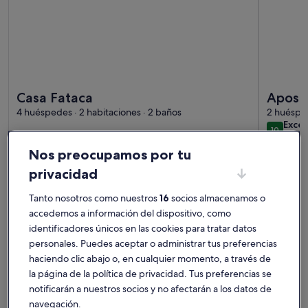
Más información sobre Casa Fataca
Más infor
Casa Fataca
Aposen
4 huéspedes · 2 habitaciones · 2 baños
2 huésped
exce
Exce
10
10 de 10
1 come
(1 co
Nos preocupamos por tu
Alojamientos mejor valorados -
privacidad
Presa de Pego do Altar
Tanto nosotros como nuestros
16
socios almacenamos o
accedemos a información del dispositivo, como
Más información sobre Magnífica Casa perto da Comporta co
identificadores únicos en las cookies para tratar datos
personales. Puedes aceptar o administrar tus preferencias
haciendo clic abajo o, en cualquier momento, a través de
la página de la política de privacidad. Tus preferencias se
notificarán a nuestros socios y no afectarán a los datos de
navegación.