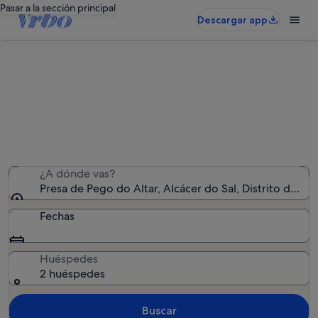
Pasar a la sección principal
Descargar app
Alquileres vacacionales cerca de
Presa de Pego do Altar
Hemos encontrado 157 alquileres vacacionales:
introduce las fechas para ver la disponibilidad
¿A dónde vas?
Presa de Pego do Altar, Alcácer do Sal, Distrito de Set
Fechas
Huéspedes
2 huéspedes
Buscar