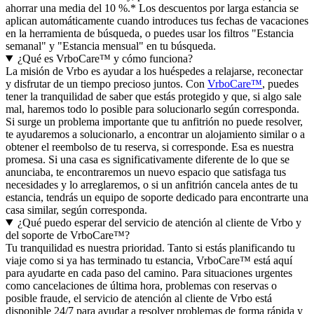
ahorrar una media del 10 %.* Los descuentos por larga estancia se
aplican automáticamente cuando introduces tus fechas de vacaciones
en la herramienta de búsqueda, o puedes usar los filtros "Estancia
semanal" y "Estancia mensual" en tu búsqueda.
¿Qué es VrboCare™ y cómo funciona?
La misión de Vrbo es ayudar a los huéspedes a relajarse, reconectar
y disfrutar de un tiempo precioso juntos. Con
VrboCare™
, puedes
tener la tranquilidad de saber que estás protegido y que, si algo sale
mal, haremos todo lo posible para solucionarlo según corresponda.
Si surge un problema importante que tu anfitrión no puede resolver,
te ayudaremos a solucionarlo, a encontrar un alojamiento similar o a
obtener el reembolso de tu reserva, si corresponde. Esa es nuestra
promesa. Si una casa es significativamente diferente de lo que se
anunciaba, te encontraremos un nuevo espacio que satisfaga tus
necesidades y lo arreglaremos, o si un anfitrión cancela antes de tu
estancia, tendrás un equipo de soporte dedicado para encontrarte una
casa similar, según corresponda.
¿Qué puedo esperar del servicio de atención al cliente de Vrbo y
del soporte de VrboCare™?
Tu tranquilidad es nuestra prioridad. Tanto si estás planificando tu
viaje como si ya has terminado tu estancia, VrboCare™ está aquí
para ayudarte en cada paso del camino. Para situaciones urgentes
como cancelaciones de última hora, problemas con reservas o
posible fraude, el servicio de atención al cliente de Vrbo está
disponible 24/7 para ayudar a resolver problemas de forma rápida y