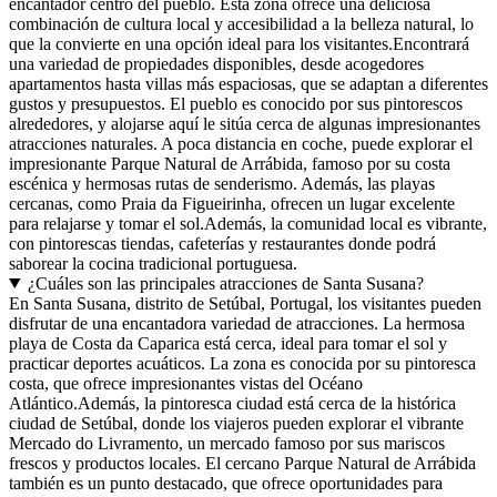
encantador centro del pueblo. Esta zona ofrece una deliciosa
combinación de cultura local y accesibilidad a la belleza natural, lo
que la convierte en una opción ideal para los visitantes.Encontrará
una variedad de propiedades disponibles, desde acogedores
apartamentos hasta villas más espaciosas, que se adaptan a diferentes
gustos y presupuestos. El pueblo es conocido por sus pintorescos
alrededores, y alojarse aquí le sitúa cerca de algunas impresionantes
atracciones naturales. A poca distancia en coche, puede explorar el
impresionante Parque Natural de Arrábida, famoso por su costa
escénica y hermosas rutas de senderismo. Además, las playas
cercanas, como Praia da Figueirinha, ofrecen un lugar excelente
para relajarse y tomar el sol.Además, la comunidad local es vibrante,
con pintorescas tiendas, cafeterías y restaurantes donde podrá
saborear la cocina tradicional portuguesa.
¿Cuáles son las principales atracciones de Santa Susana?
En Santa Susana, distrito de Setúbal, Portugal, los visitantes pueden
disfrutar de una encantadora variedad de atracciones. La hermosa
playa de Costa da Caparica está cerca, ideal para tomar el sol y
practicar deportes acuáticos. La zona es conocida por su pintoresca
costa, que ofrece impresionantes vistas del Océano
Atlántico.Además, la pintoresca ciudad está cerca de la histórica
ciudad de Setúbal, donde los viajeros pueden explorar el vibrante
Mercado do Livramento, un mercado famoso por sus mariscos
frescos y productos locales. El cercano Parque Natural de Arrábida
también es un punto destacado, que ofrece oportunidades para