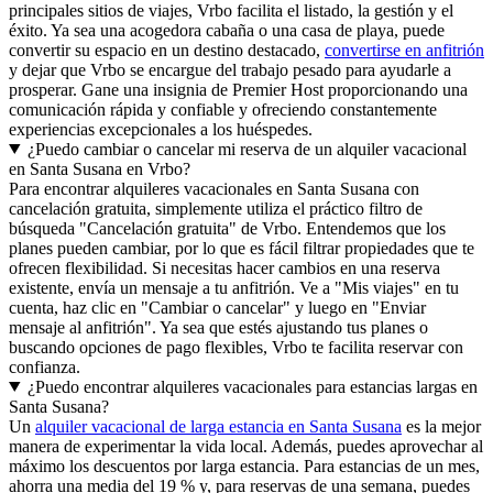
principales sitios de viajes, Vrbo facilita el listado, la gestión y el
éxito. Ya sea una acogedora cabaña o una casa de playa, puede
convertir su espacio en un destino destacado,
convertirse en anfitrión
y dejar que Vrbo se encargue del trabajo pesado para ayudarle a
prosperar. Gane una insignia de Premier Host proporcionando una
comunicación rápida y confiable y ofreciendo constantemente
experiencias excepcionales a los huéspedes.
¿Puedo cambiar o cancelar mi reserva de un alquiler vacacional
en Santa Susana en Vrbo?
Para encontrar alquileres vacacionales en Santa Susana con
cancelación gratuita, simplemente utiliza el práctico filtro de
búsqueda "Cancelación gratuita" de Vrbo. Entendemos que los
planes pueden cambiar, por lo que es fácil filtrar propiedades que te
ofrecen flexibilidad. Si necesitas hacer cambios en una reserva
existente, envía un mensaje a tu anfitrión. Ve a "Mis viajes" en tu
cuenta, haz clic en "Cambiar o cancelar" y luego en "Enviar
mensaje al anfitrión". Ya sea que estés ajustando tus planes o
buscando opciones de pago flexibles, Vrbo te facilita reservar con
confianza.
¿Puedo encontrar alquileres vacacionales para estancias largas en
Santa Susana?
Un
alquiler vacacional de larga estancia en Santa Susana
es la mejor
manera de experimentar la vida local. Además, puedes aprovechar al
máximo los descuentos por larga estancia. Para estancias de un mes,
ahorra una media del 19 % y, para reservas de una semana, puedes