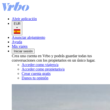
Abrir aplicación
EUR
•
Anunciar alojamiento
Ayuda
Mis viajes
Iniciar sesión
Crea una cuenta en Vrbo y podrás guardar todas tus
conversaciones con los propietarios en un único lugar.
Acceder como viajero/a
Acceder como propietario/a
Crear cuenta gratis
Danos tu opinión