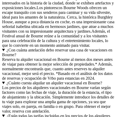
interesados en la historia de la ciudad, donde se exhiben artefactos y
exposiciones locales.Los pintorescos Bourne Woods ofrecen un
escape tranquilo con sus senderos para caminar y su vida silvestre,
ideal para los amantes de la naturaleza. Cerca, la histórica Burghley
House, aunque a poca distancia en coche, es una impresionante casa
señorial isabelina ubicada en hermosos jardines, que atrae a muchos
visitantes con su impresionante arquitectura y jardines.Además, el
Festival anual de Bourne reúne a la comunidad y a los visitantes
para una celebración de la cultura y el entretenimiento locales, lo
que lo convierte en un momento animado para visitar.
¿Con cuánta antelación debo reservar una casa de vacaciones en
Bourne?
Reserva tu alquiler vacacional en Bourne al menos dos meses antes
de viajar para obtener la mejor selección de propiedades.* Además,
normalmente encontrarás que, cuanto antes reserves tu alquiler
vacacional, mejor será el precio. *Basado en el análisis de los datos
de reservas y ocupación de Vrbo para estancias en 2024.
¿Cuánto cuesta alquilar un alquiler vacacional en Bourne?
Los precios de los alquileres vacacionales en Bourne varían según
factores como las fechas de viaje, la duración de la estancia, el tipo
de alojamiento y la ubicación. Simplemente introduce los detalles de
tu viaje para explorar una amplia gama de opciones, ya sea que
viajes solo, en pareja, en familia o en grupo. Para obtener el mejor
valor, reserva con antelación.
¿Están todas las tarifas incluidas en los precios de los alquileres