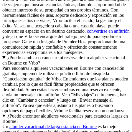
de viajeros que buscan estancias únicas, dándole la oportunidad de
obtener ingresos de su propiedad en sus propios términos. Con
herramientas fáciles de usar, soporte dedicado y exposición en los
principales sitios de viajes, Vrbo facilita el listado, la gestión y el
éxito. Ya sea una acogedora cabaña o una casa de playa, puede
convertir su espacio en un destino destacado,
convertirse en anfitrión
y dejar que Vrbo se encargue del trabajo pesado para ayudarle a
prosperar. Gane una insignia de Premier Host proporcionando una
comunicación rápida y confiable y ofreciendo constantemente
experiencias excepcionales a los huéspedes.
¿Puedo cambiar o cancelar mi reserva de un alquiler vacacional
en Bourne en Vrbo?
Para encontrar alquileres vacacionales en Bourne con cancelación
gratuita, simplemente utiliza el práctico filtro de búsqueda
"Cancelación gratuita" de Vrbo. Entendemos que los planes pueden
cambiar, por lo que es fácil filtrar propiedades que te ofrecen
flexibilidad. Si necesitas hacer cambios en una reserva existente,
envía un mensaje a tu anfitrión. Ve a "Mis viajes" en tu cuenta, haz
clic en "Cambiar o cancelar" y luego en "Enviar mensaje al
anfitrión". Ya sea que estés ajustando tus planes o buscando
opciones de pago flexibles, Vrbo te facilita reservar con confianza.
¿Puedo encontrar alquileres vacacionales para estancias largas en
Bourne?
Un
alquiler vacacional de larga estancia en Bourne
es la mejor
manera de experimentar la vida local. Además, puedes aprovechar al