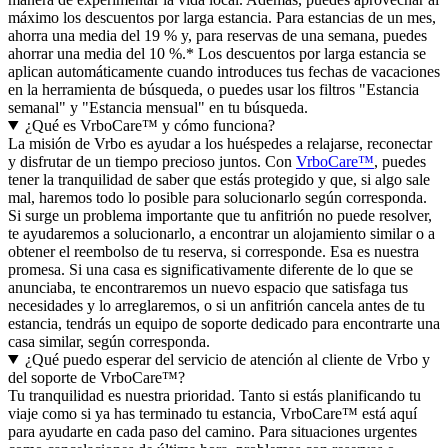
máximo los descuentos por larga estancia. Para estancias de un mes,
ahorra una media del 19 % y, para reservas de una semana, puedes
ahorrar una media del 10 %.* Los descuentos por larga estancia se
aplican automáticamente cuando introduces tus fechas de vacaciones
en la herramienta de búsqueda, o puedes usar los filtros "Estancia
semanal" y "Estancia mensual" en tu búsqueda.
¿Qué es VrboCare™ y cómo funciona?
La misión de Vrbo es ayudar a los huéspedes a relajarse, reconectar
y disfrutar de un tiempo precioso juntos. Con
VrboCare™
, puedes
tener la tranquilidad de saber que estás protegido y que, si algo sale
mal, haremos todo lo posible para solucionarlo según corresponda.
Si surge un problema importante que tu anfitrión no puede resolver,
te ayudaremos a solucionarlo, a encontrar un alojamiento similar o a
obtener el reembolso de tu reserva, si corresponde. Esa es nuestra
promesa. Si una casa es significativamente diferente de lo que se
anunciaba, te encontraremos un nuevo espacio que satisfaga tus
necesidades y lo arreglaremos, o si un anfitrión cancela antes de tu
estancia, tendrás un equipo de soporte dedicado para encontrarte una
casa similar, según corresponda.
¿Qué puedo esperar del servicio de atención al cliente de Vrbo y
del soporte de VrboCare™?
Tu tranquilidad es nuestra prioridad. Tanto si estás planificando tu
viaje como si ya has terminado tu estancia, VrboCare™ está aquí
para ayudarte en cada paso del camino. Para situaciones urgentes