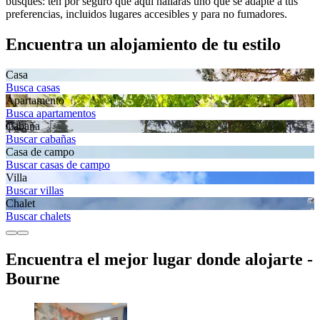
busques: ten por seguro que aquí hallarás uno que se adapte a tus
preferencias, incluidos lugares accesibles y para no fumadores.
Encuentra un alojamiento de tu estilo
Casa
Busca casas
Apartamento
Busca apartamentos
Cabaña
Buscar cabañas
Casa de campo
Buscar casas de campo
Villa
Buscar villas
Chalet
Buscar chalets
Encuentra el mejor lugar donde alojarte -
Bourne