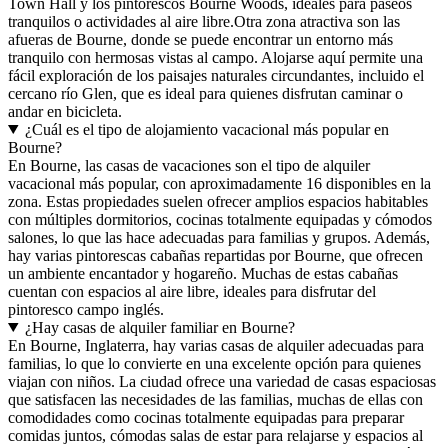
Town Hall y los pintorescos Bourne Woods, ideales para paseos
tranquilos o actividades al aire libre.Otra zona atractiva son las
afueras de Bourne, donde se puede encontrar un entorno más
tranquilo con hermosas vistas al campo. Alojarse aquí permite una
fácil exploración de los paisajes naturales circundantes, incluido el
cercano río Glen, que es ideal para quienes disfrutan caminar o
andar en bicicleta.
¿Cuál es el tipo de alojamiento vacacional más popular en
Bourne?
En Bourne, las casas de vacaciones son el tipo de alquiler
vacacional más popular, con aproximadamente 16 disponibles en la
zona. Estas propiedades suelen ofrecer amplios espacios habitables
con múltiples dormitorios, cocinas totalmente equipadas y cómodos
salones, lo que las hace adecuadas para familias y grupos. Además,
hay varias pintorescas cabañas repartidas por Bourne, que ofrecen
un ambiente encantador y hogareño. Muchas de estas cabañas
cuentan con espacios al aire libre, ideales para disfrutar del
pintoresco campo inglés.
¿Hay casas de alquiler familiar en Bourne?
En Bourne, Inglaterra, hay varias casas de alquiler adecuadas para
familias, lo que lo convierte en una excelente opción para quienes
viajan con niños. La ciudad ofrece una variedad de casas espaciosas
que satisfacen las necesidades de las familias, muchas de ellas con
comodidades como cocinas totalmente equipadas para preparar
comidas juntos, cómodas salas de estar para relajarse y espacios al