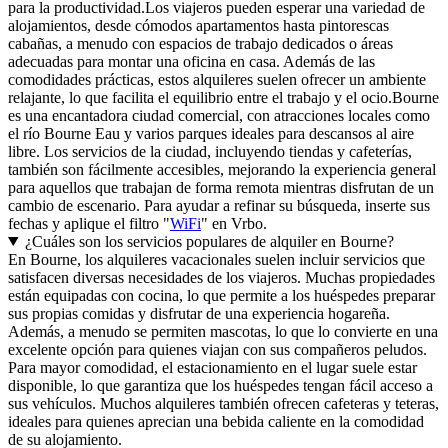
para la productividad.Los viajeros pueden esperar una variedad de
alojamientos, desde cómodos apartamentos hasta pintorescas
cabañas, a menudo con espacios de trabajo dedicados o áreas
adecuadas para montar una oficina en casa. Además de las
comodidades prácticas, estos alquileres suelen ofrecer un ambiente
relajante, lo que facilita el equilibrio entre el trabajo y el ocio.Bourne
es una encantadora ciudad comercial, con atracciones locales como
el río Bourne Eau y varios parques ideales para descansos al aire
libre. Los servicios de la ciudad, incluyendo tiendas y cafeterías,
también son fácilmente accesibles, mejorando la experiencia general
para aquellos que trabajan de forma remota mientras disfrutan de un
cambio de escenario. Para ayudar a refinar su búsqueda, inserte sus
fechas y aplique el filtro "
WiFi
" en Vrbo.
¿Cuáles son los servicios populares de alquiler en Bourne?
En Bourne, los alquileres vacacionales suelen incluir servicios que
satisfacen diversas necesidades de los viajeros. Muchas propiedades
están equipadas con cocina, lo que permite a los huéspedes preparar
sus propias comidas y disfrutar de una experiencia hogareña.
Además, a menudo se permiten mascotas, lo que lo convierte en una
excelente opción para quienes viajan con sus compañeros peludos.
Para mayor comodidad, el estacionamiento en el lugar suele estar
disponible, lo que garantiza que los huéspedes tengan fácil acceso a
sus vehículos. Muchos alquileres también ofrecen cafeteras y teteras,
ideales para quienes aprecian una bebida caliente en la comodidad
de su alojamiento.