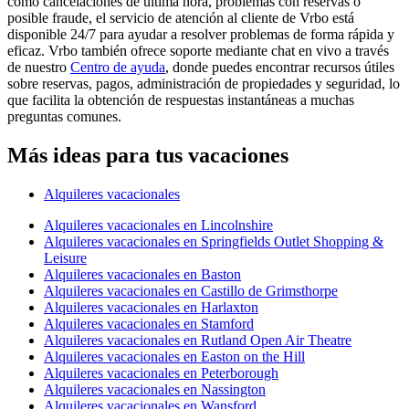
como cancelaciones de última hora, problemas con reservas o
posible fraude, el servicio de atención al cliente de Vrbo está
disponible 24/7 para ayudar a resolver problemas de forma rápida y
eficaz. Vrbo también ofrece soporte mediante chat en vivo a través
de nuestro
Centro de ayuda
, donde puedes encontrar recursos útiles
sobre reservas, pagos, administración de propiedades y seguridad, lo
que facilita la obtención de respuestas instantáneas a muchas
preguntas comunes.
Más ideas para tus vacaciones
Alquileres vacacionales
Alquileres vacacionales en Lincolnshire
Alquileres vacacionales en Springfields Outlet Shopping &
Leisure
Alquileres vacacionales en Baston
Alquileres vacacionales en Castillo de Grimsthorpe
Alquileres vacacionales en Harlaxton
Alquileres vacacionales en Stamford
Alquileres vacacionales en Rutland Open Air Theatre
Alquileres vacacionales en Easton on the Hill
Alquileres vacacionales en Peterborough
Alquileres vacacionales en Nassington
Alquileres vacacionales en Wansford