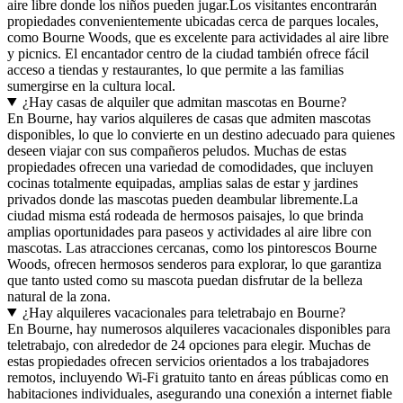
aire libre donde los niños pueden jugar.Los visitantes encontrarán
propiedades convenientemente ubicadas cerca de parques locales,
como Bourne Woods, que es excelente para actividades al aire libre
y picnics. El encantador centro de la ciudad también ofrece fácil
acceso a tiendas y restaurantes, lo que permite a las familias
sumergirse en la cultura local.
¿Hay casas de alquiler que admitan mascotas en Bourne?
En Bourne, hay varios alquileres de casas que admiten mascotas
disponibles, lo que lo convierte en un destino adecuado para quienes
deseen viajar con sus compañeros peludos. Muchas de estas
propiedades ofrecen una variedad de comodidades, que incluyen
cocinas totalmente equipadas, amplias salas de estar y jardines
privados donde las mascotas pueden deambular libremente.La
ciudad misma está rodeada de hermosos paisajes, lo que brinda
amplias oportunidades para paseos y actividades al aire libre con
mascotas. Las atracciones cercanas, como los pintorescos Bourne
Woods, ofrecen hermosos senderos para explorar, lo que garantiza
que tanto usted como su mascota puedan disfrutar de la belleza
natural de la zona.
¿Hay alquileres vacacionales para teletrabajo en Bourne?
En Bourne, hay numerosos alquileres vacacionales disponibles para
teletrabajo, con alrededor de 24 opciones para elegir. Muchas de
estas propiedades ofrecen servicios orientados a los trabajadores
remotos, incluyendo Wi-Fi gratuito tanto en áreas públicas como en
habitaciones individuales, asegurando una conexión a internet fiable