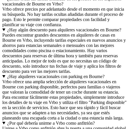
vacacionales de Bourne en Vrbo?
Vrbo ofrece precios por adelantado desde el momento en que inicia
su búsqueda. No hay tarifas ocultas añadidas durante el proceso de
pago. Esto le permite comparar propiedades con facilidad y
planificar su viaje con confianza.
¿Hay algún descuento para alquileres vacacionales en Bourne?
Puedes encontrar grandes descuentos en alquileres de casas en
Bourne en Vrbo, incluyendo tarifas especiales en nuevos anuncios y
ahorros para estancias semanales o mensuales con las mejores
comodidades como piscina o estacionamiento. Hay varios
descuentos para reservas de última hora y también para reservas
anticipadas. Lo mejor de todo es que no necesitas un código de
descuento, solo introduce tus fechas de viaje y aplica los filtros de
descuento para ver las mejores tarifas.
¿Hay alquileres vacacionales con parking en Bourne?
Vrbo ofrece una amplia selección de alquileres vacacionales en
Bourne con parking disponible, perfectos para familias o viajeros
que valoran la comodidad de tener un coche durante su estancia.
Para encontrar fácilmente estas propiedades, simplemente introduce
los detalles de tu viaje en Vrbo y utiliza el filtro "Parking disponible"
en la sección de servicios. Esto hace que sea rápido y fácil buscar
anuncios que se adapten a tus necesidades, ya sea que estés
planeando una escapada corta a la ciudad o una estancia más larga.
¿Por qué debería unirme a Vrbo como anfitrión?
Unirse a Vrbo como anfitrión abre la puerta a una comunidad global