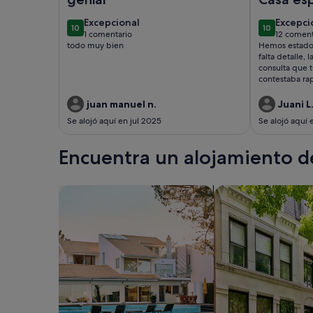
en todos
excepcional
excepc
Excepcional
Excepci
10
10
sentidos
10 de 10
10 de 10
1 comentario
12 coment
(1 comentario)
(12 com
todo muy bien
Hemos estado m
falta detalle, 
consulta que t
contestaba rap
excelente.
juan manuel n.
Juani L
Se alojó aquí en jul 2025
Se alojó aquí
Encuentra un alojamiento de
Busca casas
Busca apartamento