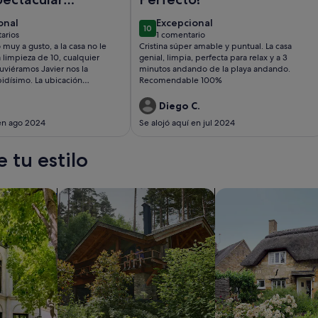
 los
ional
excepcional
onal
Excepcional
10
10 de 10
arios
1 comentario
entarios)
(1 comentario)
uy a gusto, a la casa no le
Cristina súper amable y puntual. La casa
la limpieza de 10, cualquier
genial, limpia, perfecta para relax y a 3
uviéramos Javier nos la
minutos andando de la playa andando.
idísimo. La ubicación
Recomendable 100%
.
Diego C.
 en ago 2024
Se alojó aquí en jul 2024
 tu estilo
s
Buscar cabañas
Buscar casas de ca