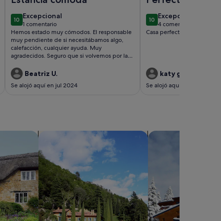
excepcional
excepcional
Excepcional
Excepcional
10
10
10 de 10
10 de 10
1 comentario
4 comentarios
(1 comentario)
(4 comentarios)
Hemos estado muy cómodos. El responsable
Casa perfecta
muy pendiente de si necesitábamos algo,
calefacción, cualquier ayuda. Muy
agradecidos. Seguro que si volvemos por la
zona repetiremos.
Beatriz U.
katy g.
Se alojó aquí en jul 2024
Se alojó aquí en abr 2023
mpo
Buscar villas
Buscar chalets