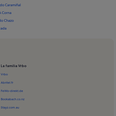
 do Caramiñal
 A Corna
 do Chazo
cada
Natural de Carreirón
ruz
uillón
ruda
La familia Vrbo
amaxe
Vrbo
e Cabodeiro
 Espiños
Abritel.fr
piñeiro
FeWo-direkt.de
treira
Bookabach.co.nz
 Naso
Stayz.com.au
s Carcamáns