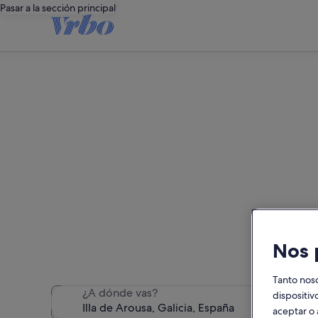
Pasar a la sección principal
Illa de A
Hemos encontrado 186 alqui
Nos 
Tanto nos
¿A dónde vas?
dispositiv
aceptar o 