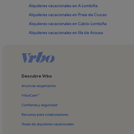
Alquileres vacacionales en A Lombiña
Alquileres vacacionales en Praia de Cruces
Alquileres vacacionales en Cabío-Lombiña
Alquileres vacacionales en Illa de Arousa
Alquileres vacacionales en Mirador O Con Do Forno
Alquileres vacacionales en Praia A Cova
Alquileres vacacionales en Praia a Sapeira
Alquileres vacacionales en Praia Aguiuncho
Descubre Vrbo
Alquileres vacacionales en Praia As Margaritas
Anunciar alojamiento
Alquileres vacacionales en Praia da Lameira
Alquileres vacacionales en Praia de Carreirón
VrboCare™
Alquileres vacacionales en Praia do Bao
Confianza y seguridad
Alquileres vacacionales en Praia Lagartiño
Recursos para colaboradores
Alquileres vacacionales en Praia Mallón
Guías de alquileres vacacionales
Alquileres vacacionales en Praia os Bufós