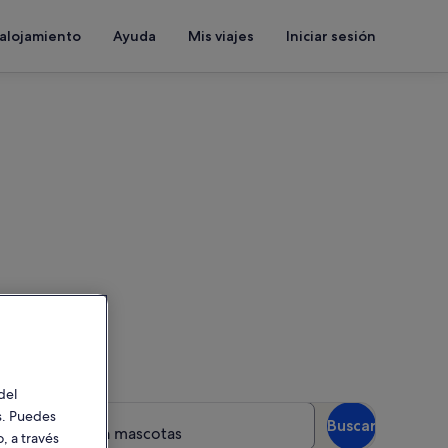
 alojamiento
Ayuda
Mis viajes
Iniciar sesión
n mascotas
duce las fechas para ver la
del
uéspedes
es. Puedes
Buscar
 huéspedes con mascotas
, a través