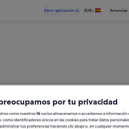
•
Abrir aplicación
EUR
Anunciar
rousa: alquileres que acepta
leres que aceptan mascotas: intro
preocupamos por tu privacidad
disponibilidad
otros como nuestros
16
socios almacenamos o accedemos a información 
Fechas
H
o, como identificadores únicos en las cookies para tratar datos personal
2
administrar tus preferencias haciendo clic abajo o, en cualquier momento