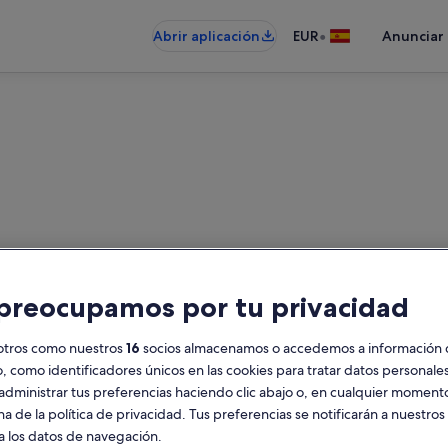
•
Abrir aplicación
EUR
Anunciar
ra villas cerca de Faro de Pu
preocupamos por tu privacidad
 villas: introduce las fechas para 
otros como nuestros
16
socios almacenamos o accedemos a información 
o, como identificadores únicos en las cookies para tratar datos personal
administrar tus preferencias haciendo clic abajo o, en cualquier momento
Fechas
H
na de la política de privacidad. Tus preferencias se notificarán a nuestros
2
a los datos de navegación.