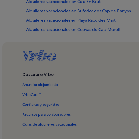
Alquileres vacacionales en Cala En Brut
Alquileres vacacionales en Bufador des Cap de Banyos
Alquileres vacacionales en Playa Racó des Mart
Alquileres vacacionales en Cuevas de Cala Morell
Alquileres vacacionales en Cala Santandria
Alquileres vacacionales en Cales Piques
Alquileres vacacionales en Faro de Cap d'Artrutx
Alquileres vacacionales en Asentamiento talayótico Poblad
Descubre Vrbo
Alquileres vacacionales en Cala del Pilar
Anunciar alojamiento
Alquileres vacacionales en Cales Pous
Alquileres vacacionales en Catedral de Menorca
VrboCare™
Alquileres vacacionales en Faro de Ciutadella
Confianza y seguridad
Alquileres vacacionales en Mercat del Peix
Recursos para colaboradores
Alquileres vacacionales en Hipódromo de Torre del Ram
Guías de alquileres vacacionales
Alquileres vacacionales en Líthica - Canteras de s ́Hostal