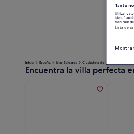
Tanto no
Utilizar dato
identificaci
medición de 
Lista de a
Mostrar
Inicio
España
Islas Baleares
Ciudadela de Menorca
Villa
Encuentra la villa perfecta 
Más información sobre Au Baleares, house and poo
Más informac