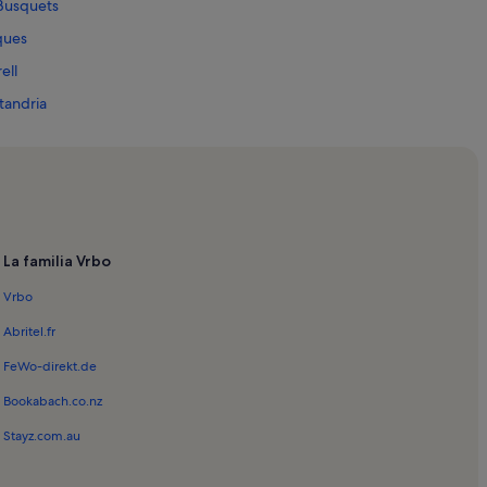
 Busquets
iques
ell
tandria
Bosch
trutx
ela de Menorca
sch
La familia Vrbo
tanelles
Vrbo
 de San Nicolás
 de Biniatram
Abritel.fr
Punta Nati
FeWo-direkt.de
 Fornells
Bookabach.co.nz
del Socorro
Stayz.com.au