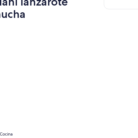
uani lanzarote
 mucha
Cocina