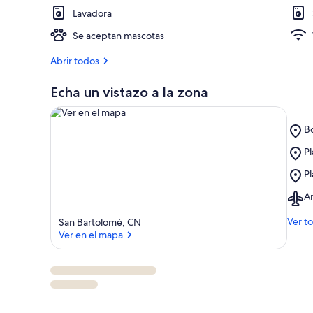
Lavadora
Se aceptan mascotas
Abrir todos
Echa un vistazo a la zona
Pl
Bo
B
Pl
P
La
Ver en el mapa
Pl
Fl
Pl
Pl
d
Pl
M
Ai
Ar
d
Ar
Pu
(
Ver t
San Bartolomé, CN
de
La
Ver en el mapa
C