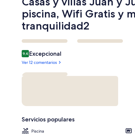
Casas y villas Juan y J
piscina, Wifi Gratis y
tranquilidad2
Comentarios
Excepcional
9,4
9,4 de 10
Ver 12 comentarios
Servicios populares
Piscina