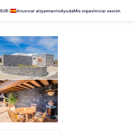
•
EUR
Anunciar alojamiento
Ayuda
Mis viajes
Iniciar sesión
Exterior
Restaurante al aire libre