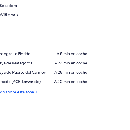
Secadora
Wifi gratis
ace,
degas La Florida
‪A 5 min en coche‬
odegas
ace,
laya de Matagorda
‪A 23 min en coche‬
aya
orida
ace,
aya de Puerto del Carmen
‪A 28 min en coche‬
e
aya
atagorda
rport,
recife (ACE-Lanzarote)
‪A 20 min en coche‬
e
recife
erto
ACE-
odo sobre esta zona
l
nzarote)
armen