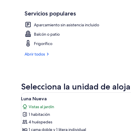
Servicios populares
Aparcamiento sin asistencia incluido
Balcón o patio
Frigorífico
Abrir todos
Selecciona la unidad de aloj
Abrir
Un dormitorio con una pared r
7
Luna Nueva
todas
Vistas al jardín
las
1 habitación
fotos
de
4 huéspedes
Luna
1 cama doble y 1 litera individual