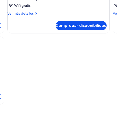
Menguante
C
Wifi gratis
Más
M
Ver más detalles
Ve
detalles
de
de
de
d
Comprobar disponibilidad
Luna
Lu
Menguante
Cr
d