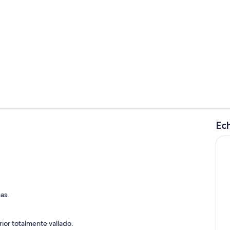
Terraza o pa
Ech
Habitación
lojamiento
as.
ior totalmente vallado.