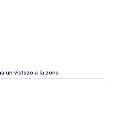
tio
Cocina privada
a un vistazo a la zona
Vistas desde la habitación