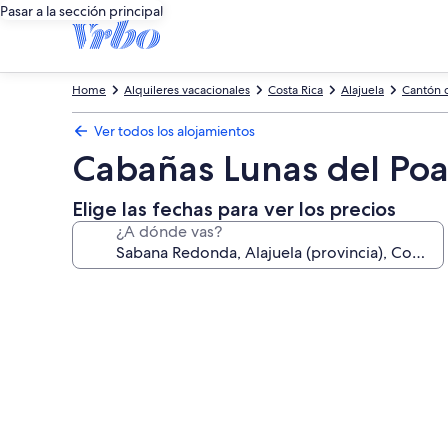
Pasar a la sección principal
Home
Alquileres vacacionales
Costa Rica
Alajuela
Cantón 
Ver todos los alojamientos
Cabañas Lunas del Poa
Elige las fechas para ver los precios
¿A dónde vas?
Galería
de
imágenes
de
Cabañas
Lunas