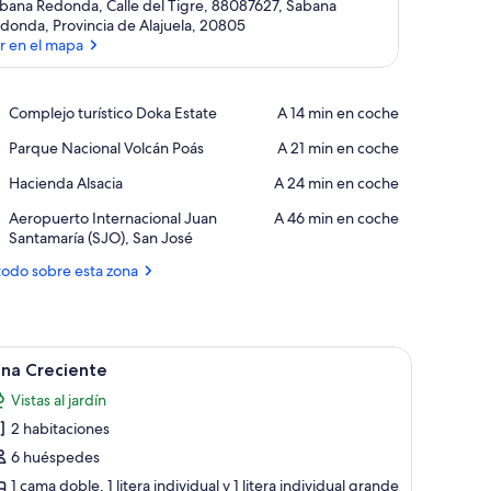
bana Redonda, Calle del Tigre, 88087627, Sabana
donda, Provincia de Alajuela, 20805
r en el mapa
Ver en el mapa
Place,
Complejo turístico Doka Estate
‪A 14 min en coche‬
Complejo
Place,
Parque Nacional Volcán Poás
‪A 21 min en coche‬
turístico
Parque
Doka
Place,
Hacienda Alsacia
‪A 24 min en coche‬
Nacional
Estate
Hacienda
Volcán
Airport,
Aeropuerto Internacional Juan
‪A 46 min en coche‬
Alsacia
Poás
Aeropuerto
Santamaría (SJO), San José
Internacional
todo sobre esta zona
Juan
Santamaría
(SJO),
San
corativo sobre la cama.
ma, una mesita de noche, una lámpara y un cuadro enmarcado en la pared.
brir
José
Una habitación de madera con una cama, un c
8
una Creciente
odas
Vistas al jardín
s
2 habitaciones
otos
e
6 huéspedes
una
1 cama doble, 1 litera individual y 1 litera individual grande