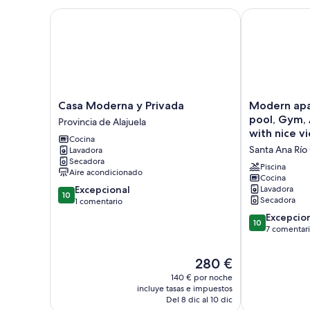
Casa Moderna y Privada
Modern apartm
Casa
Modern
Casa Moderna y Privada
Modern apa
Moderna
apartment,
pool, Gym, 
Provincia de Alajuela
y
swimming
with nice v
Cocina
Privada
pool,
Santa Ana Río
Lavadora
Provincia
Gym,
Secadora
de
Air
Piscina
Aire acondicionado
Alajuela
condition,
Cocina
10.0
Excepcional
Lavadora
balcony
10
Secadora
sobre
1 comentario
with
10,
nice
10.0
Excepcio
10
Excepcional,
view
sobre
7 comentar
1 comentario
Santa
10,
Ana
Excepcional,
El
280 €
Río
7 comentarios
precio
140 € por noche
Oro
actual
incluye tasas e impuestos
es
Del 8 dic al 10 dic