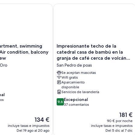
ent, swimming pool, Gym, Air condition, balcony with nice 
Impresionante techo de la catedral c
Impresionante
rtment, swimming
Impresionante techo de la
techo
Air condition, balcony
catedral casa de bambú en la
de
iew
granja de café cerca de volcán
la
Poas
 Oro
San Pedro de poas
catedral
casa
Se aceptan mascotas
de
Wifi gratis
Aparcamiento
bambú
disponible
en
Servicios de lavandería
la
nal
9.6
granja
Excepcional
ios
9,6
sobre
de
37 comentarios
10,
café
El
181 €
Excepcional,
cerca
El
134 €
precio
37 comentarios
de
90 € por noche
precio
actual
incluye tasas e impuestos
incluye tasas e impuestos
volcán
actual
es
Del 19 ago al 20 ago
Del 5 dic al 7 dic
Poas
es