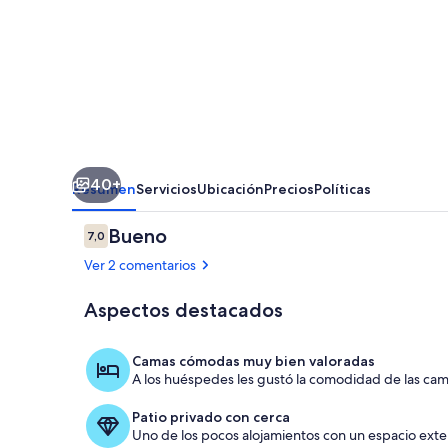
del
Poas
40+
Resumen
Servicios
Ubicación
Precios
Políticas
Comentarios
Bueno
7,0
7,0 de 10
Ver 2 comentarios
Aspectos destacados
Entrada al a
Camas cómodas muy bien valoradas
A los huéspedes les gustó la comodidad de las cam
Patio privado con cerca
Uno de los pocos alojamientos con un espacio exter