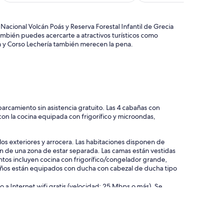
de
129 €
cional Volcán Poás y Reserva Forestal Infantil de Grecia
ambién puedes acercarte a atractivos turísticos como
ia y Corso Lechería también merecen la pena.
arcamiento sin asistencia gratuito. Las 4 cabañas con
 con la cocina equipada con frigorífico y microondas,
.
los exteriores y arrocera. Las habitaciones disponen de
n de una zona de estar separada. Las camas están vestidas
ntos incluyen cocina con frigorífico/congelador grande,
años están equipados con ducha con cabezal de ducha tipo
a Internet wifi gratis (velocidad: 25 Mbps o más). Se