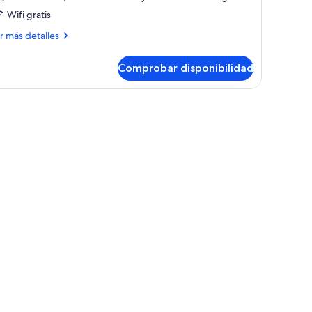
reciente
Wifi gratis
ás
r más detalles
talles
Comprobar disponibilidad
na
eciente