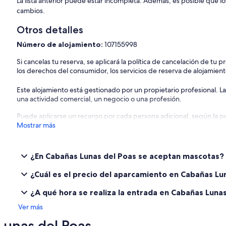
La lista anterior puede estar incompleta. Además, es posible que lo
cambios.
Otros detalles
Número de alojamiento:
107155998
Si cancelas tu reserva, se aplicará la política de cancelación de tu
los derechos del consumidor, los servicios de reserva de alojamient
Este alojamiento está gestionado por un propietario profesional. La
una actividad comercial, un negocio o una profesión.
Puede aplicarse un recargo por cada persona adicional, según la pol
Mostrar más
¿En Cabañas Lunas del Poas se aceptan mascotas?
¿Cuál es el precio del aparcamiento en Cabañas Lu
¿A qué hora se realiza la entrada en Cabañas Lunas
Ver más
unas del Poas