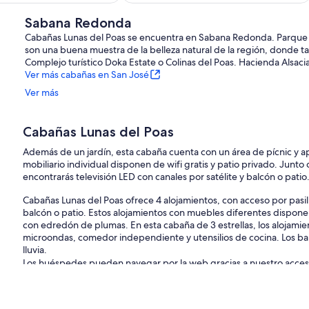
de
San
de
181 €
Pedro
Sabana Redonda
134 €
de
Cabañas Lunas del Poas se encuentra en Sabana Redonda. Parque Na
poas
son una buena muestra de la belleza natural de la región, donde t
Complejo turístico Doka Estate o Colinas del Poas. Hacienda Alsac
Ver más cabañas en San José
Ver más
Cabañas Lunas del Poas
Además de un jardín, esta cabaña cuenta con un área de pícnic y ap
mobiliario individual disponen de wifi gratis y patio privado. Junto
encontrarás televisión LED con canales por satélite y balcón o patio
Cabañas Lunas del Poas ofrece 4 alojamientos, con acceso por pasil
balcón o patio. Estos alojamientos con muebles diferentes dispone
con edredón de plumas. En esta cabaña de 3 estrellas, los alojamie
microondas, comedor independiente y utensilios de cocina. Los b
lluvia.
Los huéspedes pueden navegar por la web gracias a nuestro acceso 
ofrece una televisión LED de 32 pulgadas con canales por satélite.