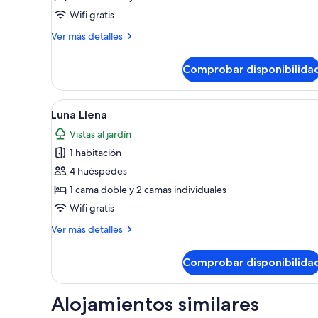
Nueva
Wifi gratis
Más
Ver más detalles
detalles
de
Comprobar disponibilida
Luna
Nueva
Abrir
Habitación
7
Luna Llena
todas
Vistas al jardín
las
1 habitación
fotos
de
4 huéspedes
Luna
1 cama doble y 2 camas individuales
Llena
Wifi gratis
Más
Ver más detalles
detalles
de
Comprobar disponibilida
Luna
Llena
Alojamientos similares