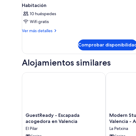
Habitación
10 huéspedes
Wifi gratis
Más
Ver más detalles
detalles
de
Comprobar disponibilida
Habitación
Alojamientos similares
GuestReady - Escapada acogedora en Valencia
Modern Studio
GuestReady
Modern
GuestReady - Escapada
Modern Stud
-
Studio
acogedora en Valencia
Valencia - 
Escapada
in
El Pilar
La Petxina
acogedora
the
Cocina
Cocina