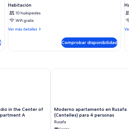
Habitación
H
10 huéspedes
Wifi gratis
Más
M
Ver más detalles
Ve
detalles
de
de
de
d
Comprobar disponibilidad
Habitación
Ha
 in the Center of Valencia - Apartment A
Moderno apartamento en Ruzafa (Cent
Moderno
io in the Center of
Moderno apartamento en Ruzafa
apartamento
Apartment A
(Centelles) para 4 personas
en
Ruzafa
Ruzafa
Cocina