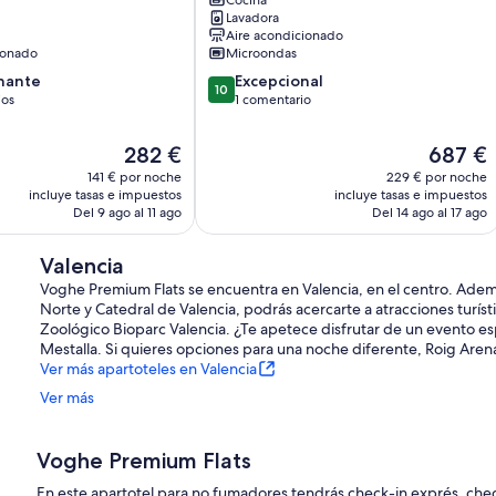
(Centelles)
Lavadora
para
Aire acondicionado
4
ionado
Microondas
personas
10.0
nante
Ruzafa
Excepcional
10
sobre
ios
1 comentario
10,
,
Excepcional,
El
El
282 €
687 €
1 comentario
precio
precio
141 € por noche
229 € por noche
actual
actual
incluye tasas e impuestos
incluye tasas e impuestos
es
es
Del 9 ago al 11 ago
Del 14 ago al 17 ago
de
de
282 €
687 €
Valencia
Voghe Premium Flats se encuentra en Valencia, en el centro. Adem
Norte y Catedral de Valencia, podrás acercarte a atracciones turístic
Zoológico Bioparc Valencia. ¿Te apetece disfrutar de un evento es
Mestalla. Si quieres opciones para una noche diferente, Roig Aren
Ver más apartoteles en Valencia
Ver más
Voghe Premium Flats
En este apartotel para no fumadores tendrás check-in exprés, check