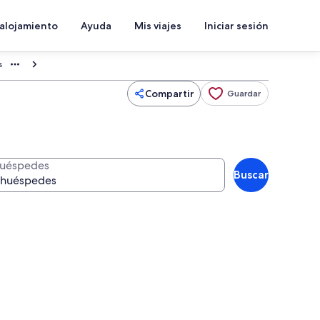
 alojamiento
Ayuda
Mis viajes
Iniciar sesión
s
Compartir
Guardar
uéspedes
Buscar