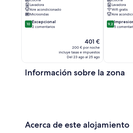
en
Center
Lavadora
Lavadora
Valencia
of
Aire acondicionado
Wifi gratis
El
Valencia
Microondas
Aire acondic
Pilar
-
10.0
9.2
Excepcional
Apartment
Impresio
10
9,2
sobre
sobre
2 comentarios
A
5 comentar
10,
10,
La
Excepcional,
Impresionante
Petxina
El
401 €
2 comentarios
5 comentarios
precio
200 € por noche
actual
incluye tasas e impuestos
es
Del 23 ago al 25 ago
de
401 €
Información sobre la zona
Acerca de este alojamiento