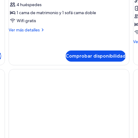
de
d
4 huéspedes
Apartamento
E
1 cama de matrimonio y 1 sofá cama doble
(Privée)
(
Wifi gratis
a
Más
Ver más detalles
P
detalles
de
M
Ve
Apartamento
de
(Privée)
de
d
Comprobar disponibilidad
Es
(P
a
Po