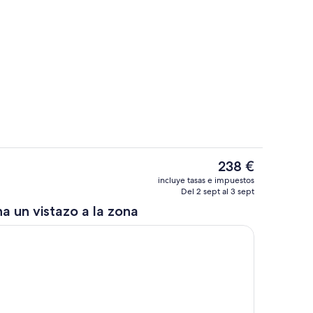
r
Cocina básica privada
El
238 €
precio
Sala para eventos
incluye tasas e impuestos
actual
Del 2 sept al 3 sept
es
a un vistazo a la zona
de
238 €