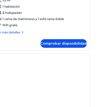
33 m²
e
1 habitación
studio
4 huéspedes
Pret
1 cama de matrimonio y 1 sofá cama doble
Wifi gratis
orter)
ás
r más detalles
talles
Comprobar disponibilidad
tudio
ret
rter)