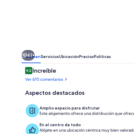
Flats
41+
Resumen
Servicios
Ubicación
Precios
Políticas
Comentarios
Increíble
9,2
9,2 de 10
Ver 670 comentarios
Aspectos destacados
Habitación
Amplio espacio para disfrutar
Este alojamiento ofrece una distribución que ofrece
En el centro de todo
Alójate en una ubicación céntrica muy bien valorad