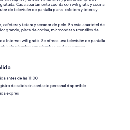
 gratuita. Cada apartamento cuenta con wifi gratis y cocina
tar de televisión de pantalla plana, cafetera y tetera y
 cafetera y tetera y secador de pelo. En este apartotel de
ador grande, placa de cocina, microondas y utensilios de
 Internet wifi gratis. Se ofrece una televisión de pantalla
 tabla de planchar con plancha y cortinas opacas.
alida
ida antes de las 11:00
gistro de salida sin contacto personal disponible
lida exprés