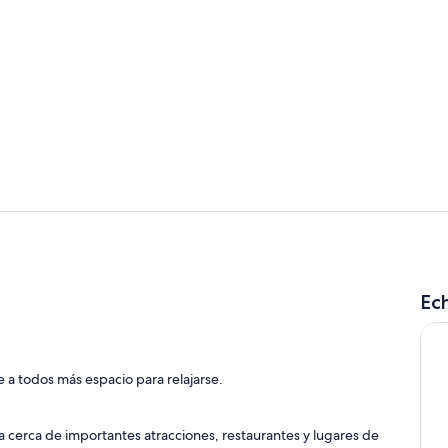
Zona de esta
Habitación
Ech
 a todos más espacio para relajarse.
a cerca de importantes atracciones, restaurantes y lugares de