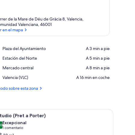
rrer de la Mare de Déu de Gràcia 8, Valencia,
munidad Valenciana, 46001
r en el mapa
Ver en el mapa
Place,
Plaza del Ayuntamiento
‪A 3 min a pie‬
Plaza
Place,
Estación del Norte
‪A 5 min a pie‬
del
Estación
Ayuntamiento
Place,
Mercado central
‪A 8 min a pie‬
del
Mercado
Norte
Airport,
Valencia (VLC)
‪A 16 min en coche‬
central
Valencia
(VLC)
todo sobre esta zona
brir
Una habitación de hotel moderna con una cam
23
tudio (Pret a Porter)
odas
Excepcional
s
,0
10,0 de 10
(1 comentario)
1 comentario
otos