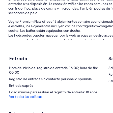
entradas a tu disposición. La conexión wifi en las zonas comunes es
con frigorífico, placa de cocina y microondas. También podrás disfru
secadores de pelo.
Voghe Premium Flats ofrece 18 alojamientos con aire acondicionado,
4 estrellas, los alojamientos incluyen cocina con frigorífico/congel
cocina. Los baños están equipados con ducha.
Los huéspedes pueden navegar por la web gracias a nuestro acceso a
plana en todas las habitaciones. Las habitaciones también incluyen
Entrada
S
Hora de inicio del registro de entrada: 16:00; hora de fin:
Sal
00:00
Re
Registro de entrada sin contacto personal disponible
Sa
Entrada exprés
Edad mínima para realizar el registro de entrada: 18 años
Ver todas las políticas