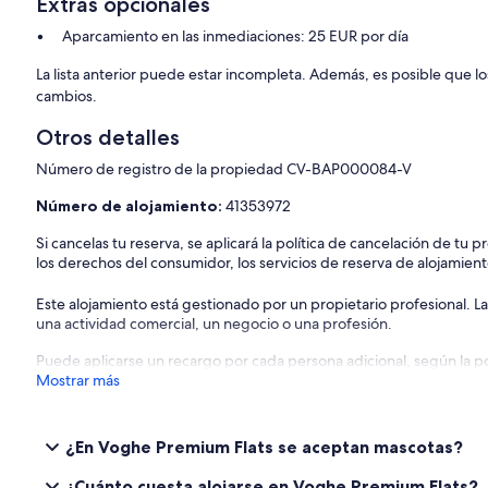
Extras opcionales
Aparcamiento en las inmediaciones: 25 EUR por día
La lista anterior puede estar incompleta. Además, es posible que lo
cambios.
Otros detalles
Número de registro de la propiedad CV-BAP000084-V
Número de alojamiento:
41353972
Si cancelas tu reserva, se aplicará la política de cancelación de tu
los derechos del consumidor, los servicios de reserva de alojamient
Este alojamiento está gestionado por un propietario profesional. La
una actividad comercial, un negocio o una profesión.
Puede aplicarse un recargo por cada persona adicional, según la pol
Mostrar más
¿En Voghe Premium Flats se aceptan mascotas?
¿Cuánto cuesta alojarse en Voghe Premium Flats?