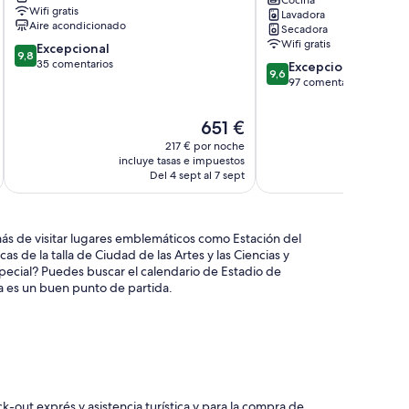
privada
La
Wifi gratis
Lavadora
.
Roqueta
Aire acondicionado
Secadora
Jesús
Wifi gratis
9.8
Excepcional
9,8
sobre
35 comentarios
9.6
Excepcional
9,6
10,
sobre
97 comentarios
Excepcional,
10,
35 comentarios
Excepcional,
El
651 €
97 comentarios
precio
217 € por noche
actual
incluye tasas e impuestos
incluye
es
Del 4 sept al 7 sept
de
651 €
ás de visitar lugares emblemáticos como Estación del
as de la talla de Ciudad de las Artes y las Ciencias y
pecial? Puedes buscar el calendario de Estadio de
a es un buen punto de partida.
-out exprés y asistencia turística y para la compra de