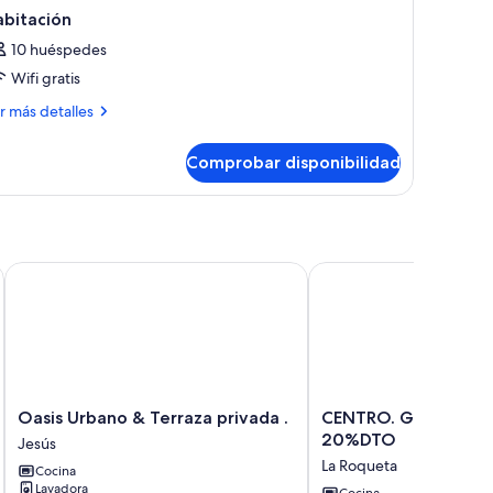
abitación
10 huéspedes
Wifi gratis
ás
r más detalles
talles
Comprobar disponibilidad
bitación
elles) para 4 personas
Oasis Urbano & Terraza privada .
CENTRO. GOLD MEMB
Oasis
CENTRO.
Oasis Urbano & Terraza privada .
CENTRO. GOLD MEM
Urbano
GOLD
20%DTO
Jesús
&
MEMBERS
La Roqueta
Cocina
Terraza
20%DTO
Lavadora
Cocina