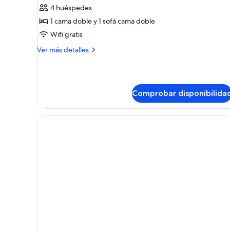
de
4 huéspedes
Apartamento,
1 cama doble y 1 sofá cama doble
terraza
Wifi gratis
(Haute
Más
Ver más detalles
Coutue)
detalles
de
Apartamento,
terraza
Comprobar disponibilida
(Haute
Coutue)