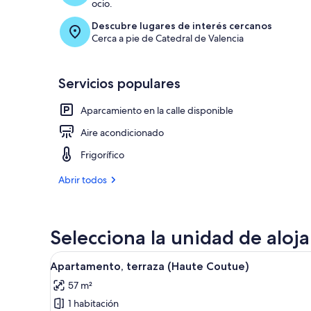
ocio.
Descubre lugares de interés cercanos
Cerca a pie de Catedral de Valencia
Servicios populares
Aparcamiento en la calle disponible
Aire acondicionado
Frigorífico
Abrir todos
Selecciona la unidad de aloj
Abrir
Habitación
23
Apartamento, terraza (Haute Coutue)
todas
57 m²
las
1 habitación
fotos