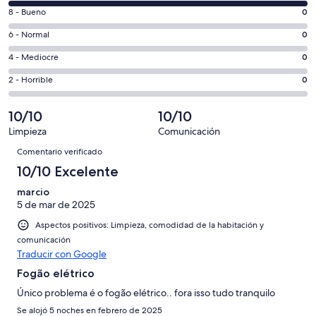
comentarios
ventana
0
8 - Bueno
0
de
nueva
comentarios
un
0
6 - Normal
0
de
total
comentarios
un
0
4 - Mediocre
0
de
de
total
comentarios
3
un
0
2 - Horrible
0
de
de
con
total
comentarios
3
un
una
de
de
10/10
10/10
con
total
puntuación
3
un
una
de
Limpieza
Comunicación
de
con
total
Comentarios
puntuación
3
10
Comentario verificado
una
de
de
con
-
puntuación
3
10/10 Excelente
8
una
Excelente
de
con
-
puntuación
marcio
6
una
Bueno
5 de mar de 2025
de
-
puntuación
4
Aspectos positivos: Limpieza, comodidad de la habitación y
Normal
de
-
comunicación
2
Mediocre
Traducir con Google
-
Horrible
Fogão elétrico
Único problema é o fogão elétrico.. fora isso tudo tranquilo
Se alojó 5 noches en febrero de 2025