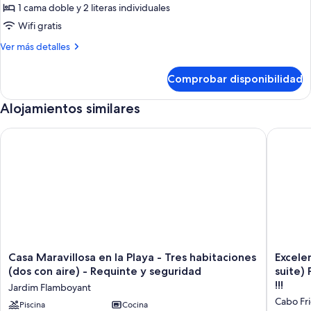
Estudio
1 cama doble y 2 literas individuales
básico
Wifi gratis
Más
Ver más detalles
detalles
de
Comprobar disponibilidad
Estudio
básico
Alojamientos similares
Casa Maravillosa en la Playa - Tres habitaciones (dos con aire)
Excelente
Casa
Excelen
Casa Maravillosa en la Playa - Tres habitaciones
Excele
Maravillosa
apartam
(dos con aire) - Requinte y seguridad
suite) 
en
de
!!!
Jardim Flamboyant
la
2
Cabo Fr
Playa
Piscina
Cocina
dormitor