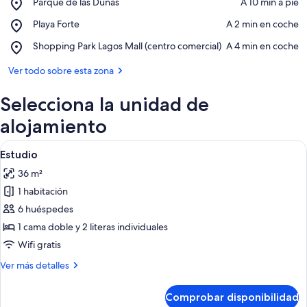
Place,
Parque de las Dunas
‪A 10 min a pie‬
Parque
Ver en el mapa
Place,
Playa Forte
‪A 2 min en coche‬
de
Playa
las
Place,
Shopping Park Lagos Mall (centro comercial)
‪A 4 min en coche‬
Forte
Dunas
Shopping
Park
Ver todo sobre esta zona
Lagos
Mall
Selecciona la unidad de
(centro
comercial)
alojamiento
Abrir
Dos ventiladores de pie, uno en el su
21
Estudio
todas
36 m²
las
1 habitación
fotos
de
6 huéspedes
Estudio
1 cama doble y 2 literas individuales
Wifi gratis
Más
Ver más detalles
detalles
de
Comprobar disponibilidad
Estudio