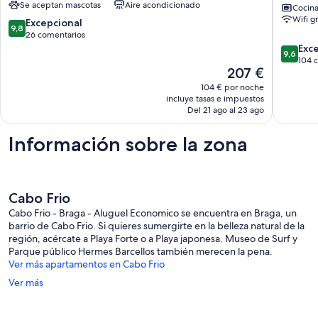
Se aceptan mascotas
Aire acondicionado
-
(1
Cocin
Tres
suite)
Wifi gr
9.8
Excepcional
9,8
habitaciones
Praia
sobre
26 comentarios
(dos
do
10,
9.6
Exc
9,6
con
Forte
Excepcional,
sobre
104 
El
aire)
207 €
-
26 comentarios
10,
precio
-
en
Excepcio
104 € por noche
actual
Requinte
el
104 com
incluye tasas e impuestos
es
y
bloque
Del 21 ago al 23 ago
de
seguridad
de
207 €
Jardim
la
Información sobre la zona
Flamboyant
playa
!!!
Cabo
Frio
Cabo Frio
Cabo Frio - Braga - Aluguel Economico se encuentra en Braga, un
barrio de Cabo Frio. Si quieres sumergirte en la belleza natural de la
región, acércate a Playa Forte o a Playa japonesa. Museo de Surf y
Parque público Hermes Barcellos también merecen la pena.
Ver más apartamentos en Cabo Frio
Ver más