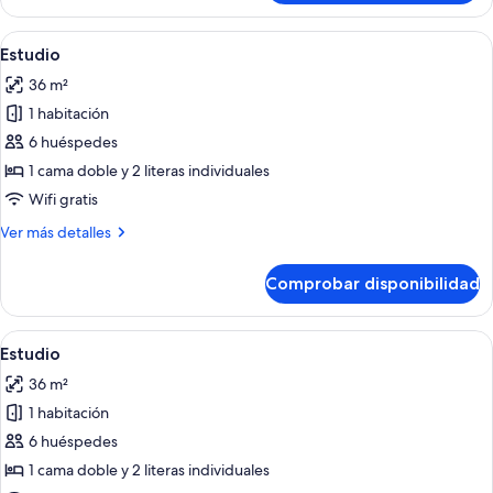
Abrir
Una habitación con literas, un televis
19
Estudio
todas
36 m²
las
1 habitación
fotos
de
6 huéspedes
Estudio
1 cama doble y 2 literas individuales
Wifi gratis
Más
Ver más detalles
detalles
de
Comprobar disponibilidad
Estudio
Abrir
Un dormitorio con literas, un ventila
22
Estudio
todas
36 m²
las
1 habitación
fotos
de
6 huéspedes
Estudio
1 cama doble y 2 literas individuales