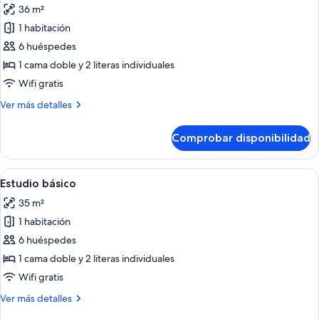
36 m²
las
1 habitación
fotos
de
6 huéspedes
Estudio
1 cama doble y 2 literas individuales
básico
Wifi gratis
Más
Ver más detalles
detalles
de
Comprobar disponibilidad
Estudio
básico
Abrir
Un dormitorio con literas, una ventana
29
Estudio básico
todas
35 m²
las
1 habitación
fotos
de
6 huéspedes
Estudio
1 cama doble y 2 literas individuales
básico
Wifi gratis
Más
Ver más detalles
detalles