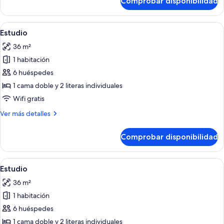
Comprobar disponibilidad
Estudio
Abrir
Un dormitorio con literas, una ventana
32
Estudio
todas
36 m²
las
1 habitación
fotos
de
6 huéspedes
Estudio
1 cama doble y 2 literas individuales
Wifi gratis
Más
Ver más detalles
detalles
de
Comprobar disponibilidad
Estudio
Abrir
Un dormitorio con literas, un televisor
29
Estudio
todas
36 m²
las
1 habitación
fotos
de
6 huéspedes
Estudio
1 cama doble y 2 literas individuales