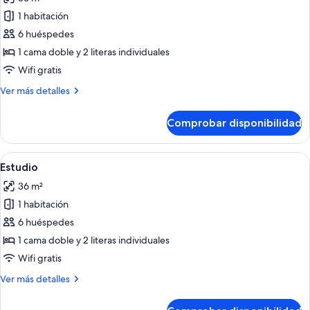
las
1 habitación
fotos
de
6 huéspedes
Estudio
1 cama doble y 2 literas individuales
Wifi gratis
Más
Ver más detalles
detalles
de
Comprobar disponibilidad
Estudio
Abrir
Un dormitorio con literas, un ventilad
23
Estudio
todas
36 m²
las
1 habitación
fotos
de
6 huéspedes
Estudio
1 cama doble y 2 literas individuales
Wifi gratis
Más
Ver más detalles
detalles
de