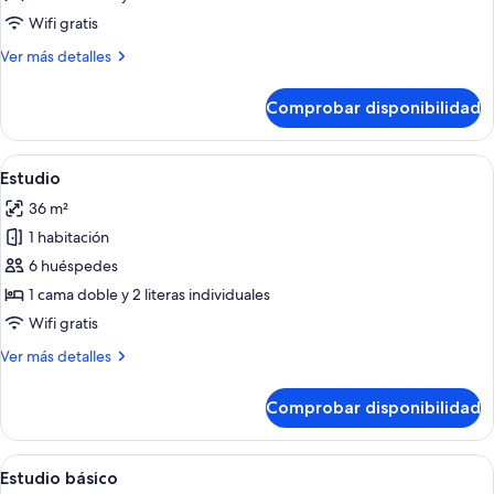
Wifi gratis
Más
Ver más detalles
detalles
de
Comprobar disponibilidad
Estudio
Abrir
Un abanico negro con una etiqueta, fi
19
Estudio
todas
36 m²
las
1 habitación
fotos
de
6 huéspedes
Estudio
1 cama doble y 2 literas individuales
Wifi gratis
Más
Ver más detalles
detalles
de
Comprobar disponibilidad
Estudio
Abrir
Un dormitorio con literas y una cama i
41
Estudio básico
todas