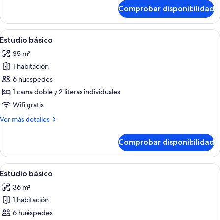
de
Comprobar disponibilidad
Estudio
básico
Abrir
Una habitación con literas y una cama
28
Estudio básico
todas
35 m²
las
1 habitación
fotos
de
6 huéspedes
Estudio
1 cama doble y 2 literas individuales
básico
Wifi gratis
Más
Ver más detalles
detalles
de
Comprobar disponibilidad
Estudio
básico
Abrir
Un dormitorio con literas, un ventilad
27
Estudio básico
todas
36 m²
las
1 habitación
fotos
de
6 huéspedes