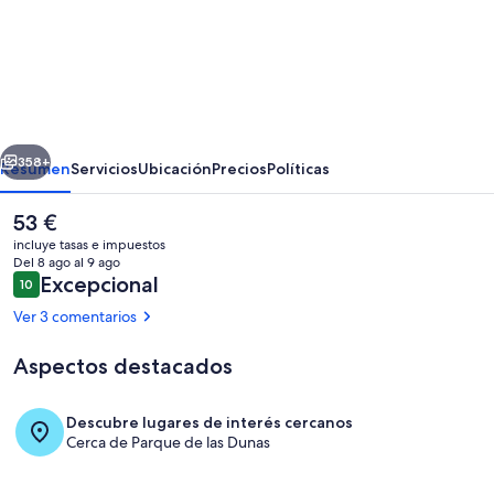
de
Cabo
Frio
-
Braga
erior
Siguiente
-
358+
Resumen
Servicios
Ubicación
Precios
Políticas
Aluguel
El
53 €
Economico
precio
incluye tasas e impuestos
actual
Del 8 ago al 9 ago
es
Comentarios
Excepcional
10
10 de 10
de
Ver 3 comentarios
53 €
Aspectos destacados
Exterior
Descubre lugares de interés cercanos
Cerca de Parque de las Dunas