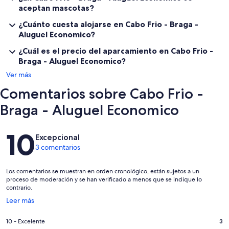
aceptan mascotas?
¿Cuánto cuesta alojarse en Cabo Frio - Braga -
Aluguel Economico?
¿Cuál es el precio del aparcamiento en Cabo Frio -
Braga - Aluguel Economico?
Ver más
Comentarios sobre Cabo Frio -
Braga - Aluguel Economico
Comentarios
10
Excepcional
3 comentarios
Los comentarios se muestran en orden cronológico, están sujetos a un
proceso de moderación y se han verificado a menos que se indique lo
contrario.
Se
Leer más
abre
en
3
10 - Excelente
3
una