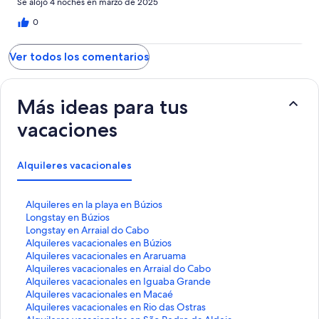
Se alojó 4 noches en marzo de 2025
0
Ver todos los comentarios
Más ideas para tus
vacaciones
Alquileres vacacionales
E
Alquileres en la playa en Búzios
n
E
Longstay en Búzios
l
n
E
Longstay en Arraial do Cabo
a
l
n
E
Alquileres vacacionales en Búzios
c
a
l
n
E
Alquileres vacacionales en Araruama
e
c
a
l
n
E
Alquileres vacacionales en Arraial do Cabo
q
e
c
a
l
n
E
Alquileres vacacionales en Iguaba Grande
u
q
e
c
a
l
n
E
Alquileres vacacionales en Macaé
e
u
q
e
c
a
l
n
E
Alquileres vacacionales en Rio das Ostras
a
e
u
q
e
c
a
l
n
E