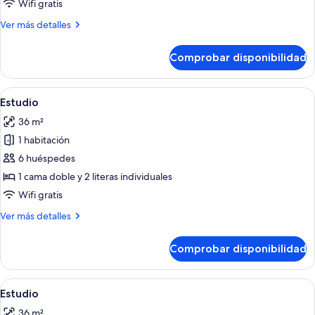
Wifi gratis
Más
Ver más detalles
detalles
de
Comprobar disponibilidad
Estudio
Abrir
Un dormitorio con literas, un ventilad
30
Estudio
todas
36 m²
las
1 habitación
fotos
de
6 huéspedes
Estudio
1 cama doble y 2 literas individuales
Wifi gratis
Más
Ver más detalles
detalles
de
Comprobar disponibilidad
Estudio
Abrir
Un ventilador de pie con una rejilla c
29
Estudio
todas
36 m²