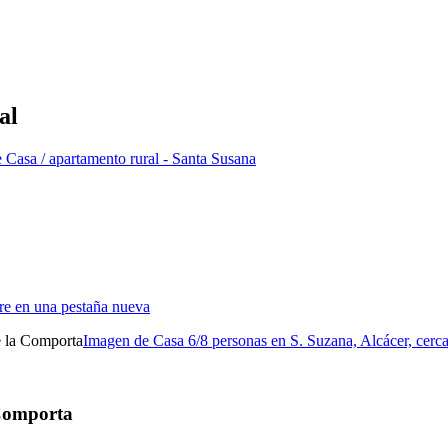
al
 Casa / apartamento rural - Santa Susana
bre en una pestaña nueva
Imagen de Casa 6/8 personas en S. Suzana, Alcácer, cerc
 Comporta