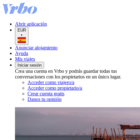
Abrir aplicación
EUR
•
Anunciar alojamiento
Ayuda
Mis viajes
Iniciar sesión
Crea una cuenta en Vrbo y podrás guardar todas tus
conversaciones con los propietarios en un único lugar.
Acceder como viajero/a
Acceder como propietario/a
Crear cuenta gratis
Danos tu opinión