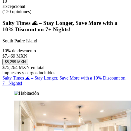
10
Excepcional
(120 opiniones)
Salty Times 🌊 – Stay Longer, Save More with a
10% Discount on 7+ Nights!
South Padre Island
10% de descuento
$7,469 MXN
$8,299 MXN
$75,264 MXN en total
impuestos y cargos incluidos
Salty Times 🌊 – Stay Longer, Save More with a 10% Discount on
7+ Nights!