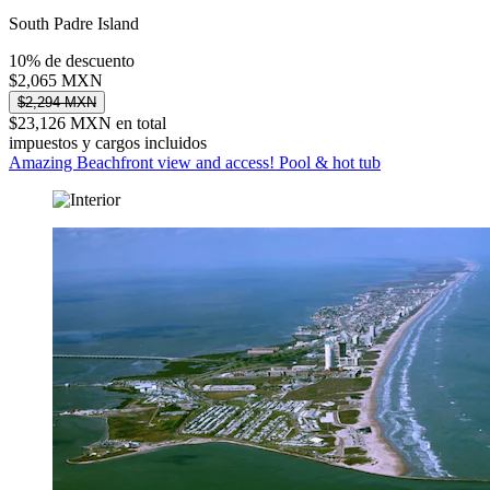
South Padre Island
10% de descuento
$2,065 MXN
$2,294 MXN
$23,126 MXN en total
impuestos y cargos incluidos
Amazing Beachfront view and access! Pool & hot tub