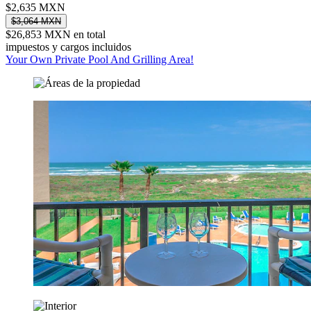
$2,635 MXN
$3,064 MXN
$26,853 MXN en total
impuestos y cargos incluidos
Your Own Private Pool And Grilling Area!