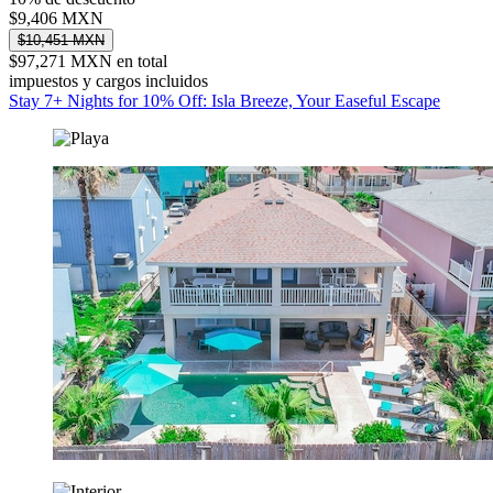
$9,406 MXN
$10,451 MXN
$97,271 MXN en total
impuestos y cargos incluidos
Stay 7+ Nights for 10% Off: Isla Breeze, Your Easeful Escape