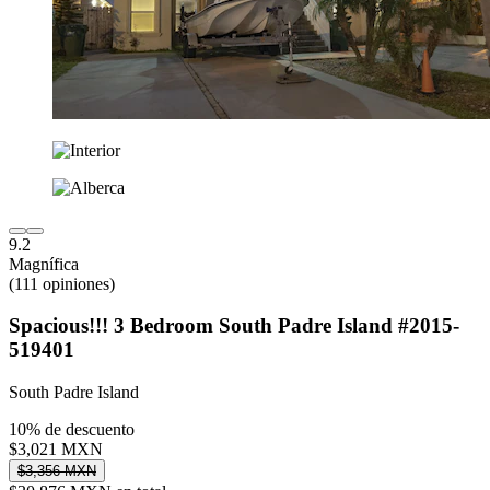
9.2
Magnífica
(111 opiniones)
Spacious!!! 3 Bedroom South Padre Island #2015-
519401
South Padre Island
10% de descuento
$3,021 MXN
$3,356 MXN