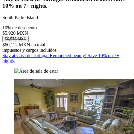
10% on 7+ nights.
South Padre Island
10% de descuento
$5,920 MXN
$6,578 MXN
$60,112 MXN en total
impuestos y cargos incluidos
Stay at Casa de Tortuga: Remodeled beauty! Save 10% on 7+
nights.