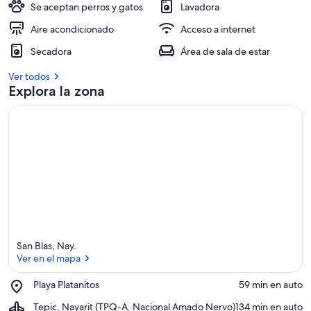
Se aceptan perros y gatos
Lavadora
Aire acondicionado
Acceso a internet
Secadora
Área de sala de estar
Ver todos
Explora la zona
San Blas, Nay.
Ver en el mapa
Place,
Playa Platanitos
‪59 min en auto‬
Playa
Ver en el mapa
Airport,
Tepic, Nayarit (TPQ-A. Nacional Amado Nervo)
‪134 min en auto‬
Platanitos