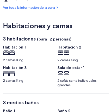
Tepic,
Nayarit
Ver toda la información de la zona
(TPQ-
A.
Nacional
Habitaciones y camas
Amado
Nervo)
3 habitaciones
(para 12 personas)
Habitación 1
Habitación 2
2 camas King
2 camas King
Habitación 3
Sala de estar 1
2 camas King
2 sofás cama individuales
grandes
3 medios baños
Baño 1
Baño 2