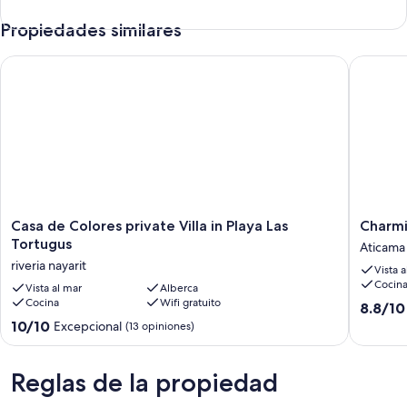
Propiedades similares
Casa de Colores private Villa in Playa Las Tortugus
Charming
Casa
Charmi
Casa de Colores private Villa in Playa Las
Charmi
de
Ocean
Tortugus
Aticama
Colores
View
riveria nayarit
Vista 
private
Retreat,
Cocin
Villa
Vista al mar
Alberca
Matanc
Cocina
Wifi gratuito
in
Bay
8.8
8.8/10
Playa
Aticama
de
10.0
10/10
Excepcional
(13 opiniones)
Las
10,
de
Tortugus
Excelent
10,
riveria
(11
Excepcional,
Reglas de la propiedad
nayarit
opinione
(13
opiniones)