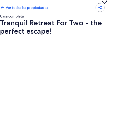
Ver todas las propiedades
Casa completa
Tranquil Retreat For Two - the
perfect escape!
Galería
de
fotos