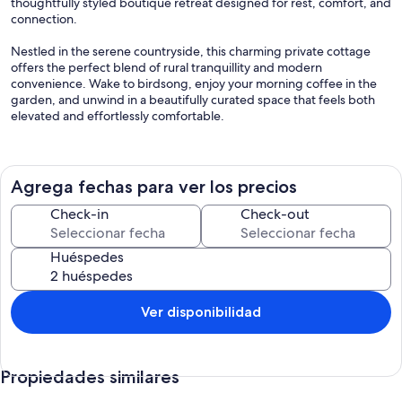
thoughtfully styled boutique retreat designed for rest, comfort, and
connection.
Nestled in the serene countryside, this charming private cottage
offers the perfect blend of rural tranquillity and modern
convenience. Wake to birdsong, enjoy your morning coffee in the
garden, and unwind in a beautifully curated space that feels both
elevated and effortlessly comfortable.
The Space
Leader Valley Cottage has been carefully designed with comfort
Agrega fechas para ver los precios
and functionality in mind. The light-filled interior features:
Check-in
Check-out
• A fully equipped kitchen with quality appliances and everything
you need for relaxed meals
Huéspedes
• Comfortable bedroom with hotel-quality linens
• A modern bathroom with complimentary toiletries
• Cozy living area with a smart TV
Ver disponibilidad
• Indoor dining space plus outdoor seating to enjoy the fresh
country air
Propiedades similares
The layout flows beautifully for couples, small families, or friends
looking for a peaceful escape.