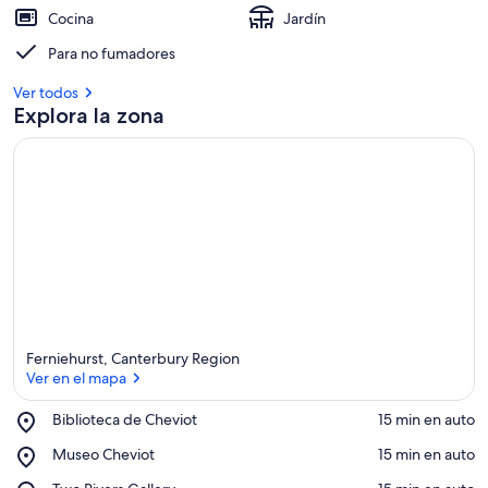
Cocina
Jardín
Para no fumadores
Ver todos
Explora la zona
Ferniehurst, Canterbury Region
Ver en el mapa
Place,
Biblioteca de Cheviot
‪15 min en auto‬
Biblioteca
Ver en el mapa
Place,
Museo Cheviot
‪15 min en auto‬
de
Museo
Cheviot
Place,