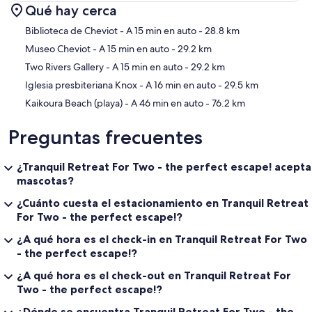
Qué hay cerca
Sección del mapa
Biblioteca de Cheviot
- A 15 min en auto
- 28.8 km
Museo Cheviot
- A 15 min en auto
- 29.2 km
Two Rivers Gallery
- A 15 min en auto
- 29.2 km
Iglesia presbiteriana Knox
- A 16 min en auto
- 29.5 km
Kaikoura Beach (playa)
- A 46 min en auto
- 76.2 km
Preguntas frecuentes
¿Tranquil Retreat For Two - the perfect escape! acepta
mascotas?
¿Cuánto cuesta el estacionamiento en Tranquil Retreat
For Two - the perfect escape!?
¿A qué hora es el check-in en Tranquil Retreat For Two
- the perfect escape!?
¿A qué hora es el check-out en Tranquil Retreat For
Two - the perfect escape!?
¿Dónde se encuentra Tranquil Retreat For Two - the