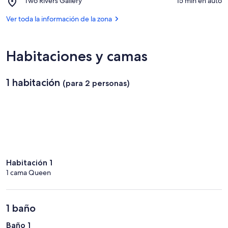
Two Rivers Gallery
‪15 min en auto‬
Cheviot
Two
Rivers
Ver toda la información de la zona
Gallery
Habitaciones y camas
1 habitación
(para 2 personas)
Habitación 1
1 cama Queen
1 baño
Baño 1