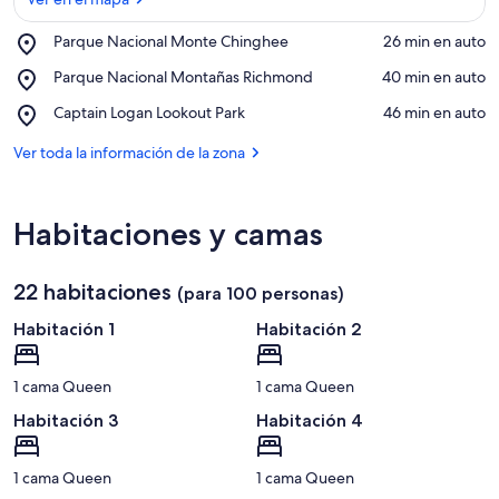
Place,
Parque Nacional Monte Chinghee
‪26 min en auto‬
Parque
Ver en el mapa
Place,
Parque Nacional Montañas Richmond
‪40 min en auto‬
Nacional
Parque
Monte
Place,
Captain Logan Lookout Park
‪46 min en auto‬
Nacional
Chinghee
Captain
Montañas
Logan
Ver toda la información de la zona
Richmond
Lookout
Park
Habitaciones y camas
22 habitaciones
(para 100 personas)
Habitación 1
Habitación 2
1 cama Queen
1 cama Queen
Habitación 3
Habitación 4
1 cama Queen
1 cama Queen