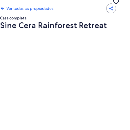
Ver todas las propiedades
Casa completa
Sine Cera Rainforest Retreat
Galería
de
fotos
de