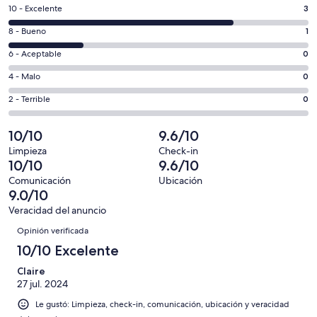
en
Puntuación
10 - Excelente
3
una
de
nueva
Puntuación
8 - Bueno
1
10,
ventana
de
es
Puntuación
6 - Aceptable
0
8,
decir,
de
es
Puntuación
4 - Malo
0
Excelente.
6,
decir,
de
Basada
es
Puntuación
2 - Terrible
0
Bueno.
4,
en
decir,
de
Basada
es
3
Aceptable.
2,
10/10
9.6/10
en
decir,
de
Basada
es
1
Malo.
Limpieza
Check-in
4
en
decir,
10/10
9.6/10
de
Basada
opiniones
0
Terrible.
4
en
Comunicación
Ubicación
de
Basada
9.0/10
opiniones
0
4
en
de
Veracidad del anuncio
opiniones
0
Opiniones
4
Opinión verificada
de
opiniones
4
10/10 Excelente
opiniones
Claire
27 jul. 2024
Le gustó: Limpieza, check-in, comunicación, ubicación y veracidad