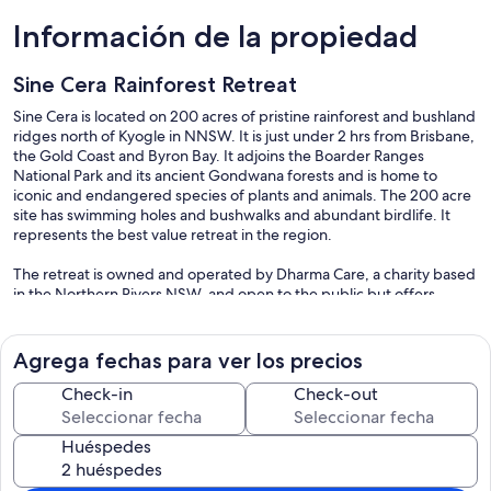
Información de la propiedad
Sine Cera Rainforest Retreat
Sine Cera is located on 200 acres of pristine rainforest and bushland
ridges north of Kyogle in NNSW. It is just under 2 hrs from Brisbane,
the Gold Coast and Byron Bay. It adjoins the Boarder Ranges
National Park and its ancient Gondwana forests and is home to
iconic and endangered species of plants and animals. The 200 acre
site has swimming holes and bushwalks and abundant birdlife. It
represents the best value retreat in the region.
The retreat is owned and operated by Dharma Care, a charity based
in the Northern Rivers NSW, and open to the public but offers
discounts to other charities and not-for-profits. The facility can
accommodate up to 100 people in a mix of twin share (30 people)
and bunk accommodation (70 people). There are two large meeting
Agrega fechas para ver los precios
rooms - one is 27m x 9m (dining area + activities room); the other is
14m x 7m.
Check-in
Check-out
The facility has hosted small and large groups: schools, artist
Huéspedes
workshops, business conferences, yoga and meditation retreats,
personal development workshops, health retreats, weddings,
church groups, trauma and cancer recovery programs and family