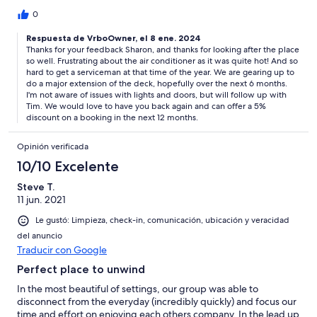
0
Respuesta de VrboOwner, el 8 ene. 2024
Thanks for your feedback Sharon, and thanks for looking after the place
so well. Frustrating about the air conditioner as it was quite hot! And so
hard to get a serviceman at that time of the year. We are gearing up to
do a major extension of the deck, hopefully over the next 6 months.
I'm not aware of issues with lights and doors, but will follow up with
Tim. We would love to have you back again and can offer a 5%
discount on a booking in the next 12 months.
Opinión verificada
10/10 Excelente
Steve T.
11 jun. 2021
Le gustó: Limpieza, check-in, comunicación, ubicación y veracidad
del anuncio
Traducir con Google
Perfect place to unwind
In the most beautiful of settings, our group was able to
disconnect from the everyday (incredibly quickly) and focus our
time and effort on enjoying each others company. In the lead up