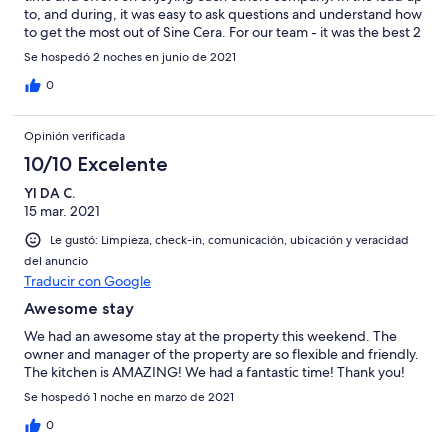
to, and during, it was easy to ask questions and understand how
to get the most out of Sine Cera. For our team - it was the best 2
days we've ever spent together and there have already been
Se hospedó 2 noches en junio de 2021
numerous requests asking for it to be an annual event at the
same venue. Can't speak highly enough of the environment that
0
has been created there and what it achieves for a group
wanting to connect.
Opinión verificada
10/10 Excelente
YI DA C.
15 mar. 2021
Le gustó: Limpieza, check-in, comunicación, ubicación y veracidad
del anuncio
Traducir con Google
Awesome stay
We had an awesome stay at the property this weekend. The
owner and manager of the property are so flexible and friendly.
The kitchen is AMAZING! We had a fantastic time! Thank you!
Se hospedó 1 noche en marzo de 2021
0