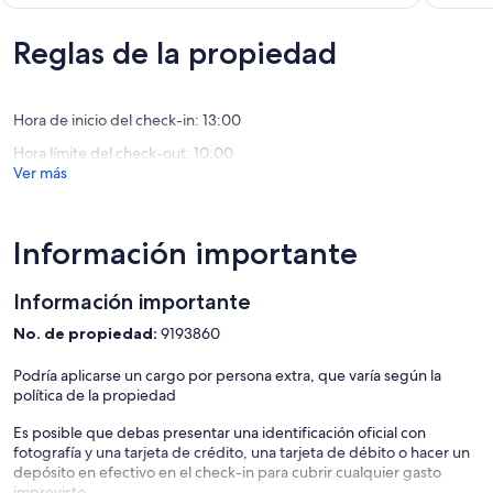
(9
bustle!
Rim
10,
opinione
Darlington
Rathdo
Excepcional,
(102
Reglas de la propiedad
opiniones)
Hora de inicio del check-in: 13:00
Hora límite del check-out: 10:00
Ver más
Información importante
Información importante
No. de propiedad:
9193860
Podría aplicarse un cargo por persona extra, que varía según la
política de la propiedad
Es posible que debas presentar una identificación oficial con
fotografía y una tarjeta de crédito, una tarjeta de débito o hacer un
depósito en efectivo en el check-in para cubrir cualquier gasto
imprevisto