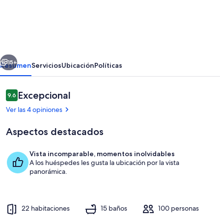
Sine
Cera
Rainforest
Retreat
erior
Siguiente
15+
Resumen
Servicios
Ubicación
Políticas
Opiniones
Excepcional
9.6
9.6 de 10,
Ver las 4 opiniones
Aspectos destacados
Vista incomparable, momentos inolvidables
A los huéspedes les gusta la ubicación por la vista
Habitación
panorámica.
22 habitaciones
15 baños
100 personas