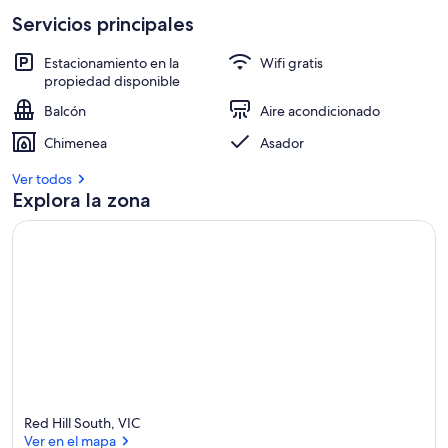
p
Servicios principales
i
e
Estacionamiento en la
Wifi gratis
d
propiedad disponible
a
d
Balcón
Aire acondicionado
e
s
Chimenea
Asador
c
Ver todos
o
Explora la zona
n
m
e
j
o
r
p
u
n
t
Red Hill South, VIC
u
Ver en el mapa
a