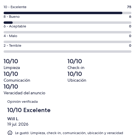
en
Puntuación
10 - Excelente
75
una
de
nueva
Puntuación
8 - Bueno
6
10,
ventana
de
es
Puntuación
6 - Aceptable
0
8,
decir,
de
es
Puntuación
4 - Malo
0
Excelente.
6,
decir,
de
Basada
es
Puntuación
2 - Terrible
0
Bueno.
4,
en
decir,
de
Basada
es
75
Aceptable.
2,
10/10
10/10
en
decir,
de
Basada
es
6
Malo.
Limpieza
Check-in
81
en
decir,
10/10
10/10
de
Basada
opiniones
0
Terrible.
81
en
Comunicación
Ubicación
de
Basada
10/10
opiniones
0
81
en
de
Veracidad del anuncio
opiniones
0
Opiniones
81
Opinión verificada
de
opiniones
81
10/10 Excelente
opiniones
Will L.
19 jul. 2026
Le gustó: Limpieza, check-in, comunicación, ubicación y veracidad