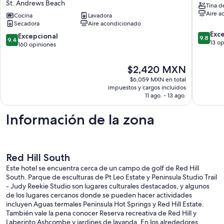
St. Andrews Beach
Tina d
on
Dunns
Aire a
a
Cocina
Lavadora
Creek
Secadora
Aire acondicionado
hill,
Estate
9.8
beach
Red
Exc
9.4
Excepcional
9.8
9.4
de
is
Hill
13 o
de
160 opiniones
10,
200m
10,
Excepcio
walk
Excepcional,
El
$2,420 MXN
13
away.
160
precio
opinion
St.
$6,059 MXN en total
opiniones
actual
Andrews
impuestos y cargos incluidos
es
11 ago. - 13 ago.
Beach
de
$2,420 MXN
Información de la zona
Red Hill South
Este hotel se encuentra cerca de un campo de golf de Red Hill
South. Parque de esculturas de Pt Leo Estate y Peninsula Studio Trail
- Judy Reekie Studio son lugares culturales destacados, y algunos
de los lugares cercanos donde se pueden hacer actividades
incluyen Aguas termales Peninsula Hot Springs y Red Hill Estate.
También vale la pena conocer Reserva recreativa de Red Hill y
Laberinto Ashcombe y jardines de lavanda. En los alrededores