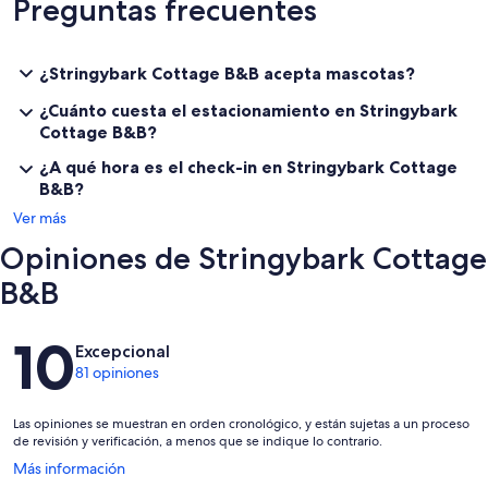
Preguntas frecuentes
distance include, Red Hill Estate Winery, Montalto, Tucks Ridge and
the Red Hill Brewery. There are many more wineries and restaurants
a short drive away plus golf courses, The Peninsula Hot Springs,
Ashcombe Maze and Arthurs Seat Maze, horse riding, beaches and
¿Stringybark Cottage B&B acepta mascotas?
walking trails.
¿Cuánto cuesta el estacionamiento en Stringybark
Cottage B&B?
¿A qué hora es el check-in en Stringybark Cottage
B&B?
Ver más
Opiniones de Stringybark Cottage
B&B
Opiniones
10
Excepcional
81 opiniones
Las opiniones se muestran en orden cronológico, y están sujetas a un proceso
de revisión y verificación, a menos que se indique lo contrario.
Se
Más información
abrirá