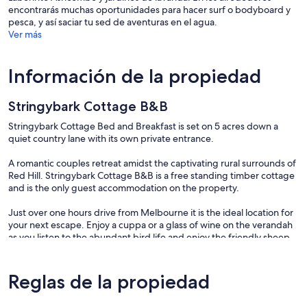
encontrarás muchas oportunidades para hacer surf o bodyboard y
pesca, y así saciar tu sed de aventuras en el agua.
Ver más
Información de la propiedad
Stringybark Cottage B&B
Stringybark Cottage Bed and Breakfast is set on 5 acres down a
quiet country lane with its own private entrance.
A romantic couples retreat amidst the captivating rural surrounds of
Red Hill. Stringybark Cottage B&B is a free standing timber cottage
and is the only guest accommodation on the property.
Just over one hours drive from Melbourne it is the ideal location for
your next escape. Enjoy a cuppa or a glass of wine on the verandah
as you listen to the abundant bird life and enjoy the friendly sheep
and chooks, or wander over the road for a beer and something to
eat at the Red Hill Brewery.
Reglas de la propiedad
Your comfort is assured at Stringybark Cottage with reverse cycle air
conditioning and heating, wood heater, queen size bed, egg