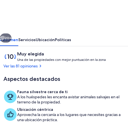
Stringybark
Cottage
B&B
erior
Siguiente
20+
Resumen
Servicios
Ubicación
Políticas
Opiniones
10
Muy elegida
U
de
Una de las propiedades con mejor puntuación en la zona
n
10,
Ver las 81 opiniones
a
Muy
elegida
Aspectos destacados
d
e
Fauna silvestre cerca de ti
l
A los huéspedes les encanta avistar animales salvajes en el
Terraza o patio
a
terreno de la propiedad.
s
Ubicación céntrica
Aprovecha la cercanía a los lugares que necesites gracias a
p
una ubicación práctica.
r
o