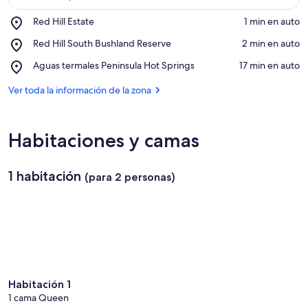
c
Place,
Red Hill Estate
‪1 min en auto‬
i
Red
ó
Ver en el mapa
Place,
Red Hill South Bushland Reserve
‪2 min en auto‬
Hill
n
Red
Estate
Place,
Aguas termales Peninsula Hot Springs
‪17 min en auto‬
Hill
e
Aguas
South
n
termales
Ver toda la información de la zona
Bushland
Peninsula
Reserve
l
Hot
a
Springs
Habitaciones y camas
z
o
n
1 habitación
(para 2 personas)
a
Habitación 1
1 cama Queen