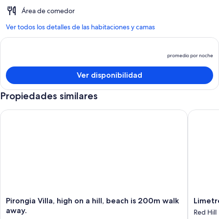
Área de comedor
Ver todos los detalles de las habitaciones y camas
promedio por noche
El
p
Ver disponibilidad
e
d
Propiedades similares
p
p
Pirongia Villa, high on a hill, beach is 200m walk away.
Limetree
n
Pirongia
Limetre
Pirongia Villa, high on a hill, beach is 200m walk
Limetr
Villa,
Hideaw
away.
Red Hill
high
at