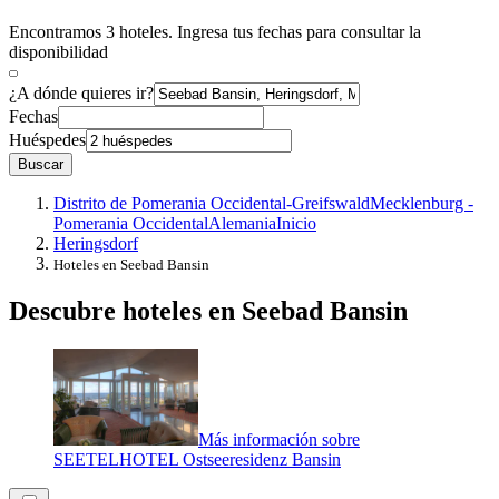
Encontramos 3 hoteles. Ingresa tus fechas para consultar la
disponibilidad
¿A dónde quieres ir?
Fechas
Huéspedes
Buscar
Distrito de Pomerania Occidental-Greifswald
Mecklenburg -
Pomerania Occidental
Alemania
Inicio
Heringsdorf
Hoteles en Seebad Bansin
Descubre hoteles en Seebad Bansin
Más información sobre
SEETELHOTEL Ostseeresidenz Bansin