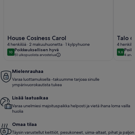
Lisätietoja majoituspaikasta House Cosiness Carol
Lisätieto
House Cosiness Carol
Talo 
4 henkilöä · 2 makuuhuonetta · 1 kylpyhuone
4 henkilö
poikkeuksellisen
poikk
Poikkeuksellisen hyvä
Poikk
10
9,6
10 kautta 10
9,6 kaut
51 ulkopuolista arvostelua
4 arvo
hyvä
hyvä
(4
arvos
Mielenrauhaa
Varaa luottamuksella -takuumme tarjoaa sinulle
ympärivuorokautista tukea
Lisää laatuaikaa
Varaa unelmiesi majoituspaikka helposti ja vietä ihana loma vailla
huolia
Omaa tilaa
Täysin varustellut keittiöt, pesukoneet, uima-altaat, pihat ja paljon