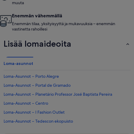
muuta
Enemmän vähemmällä
Enemmän tilaa, yksityisyyttä ja mukavuuksia – enemmän
vastinetta rahoillesi
Lisää lomaideoita
Loma-asunnot
Loma-Asunnot − Porto Alegre
Loma-Asunnot − Portal de Gramado
Loma-Asunnot − Planetário Professor José Baptista Pereira
Loma-Asunnot − Centro
Loma-Asunnot − I Fashion Outlet
Loma-Asunnot − Tedescon ekopuisto
Loma-Asunnot − Jardim Zoológico da UCS