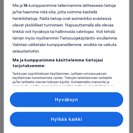
Me ja
16
kumppanimme tallennamme laitteeseesi tietoja
ja/tai haemme niitä siitä, jotta voimme käsitellä
henkilötietoja. Näitä tietoja ovat esimerkiksi evästeissä
olevat yksilölliset tunnisteet. Napsauttamalla alla olevaa
Vila Suíça
Loma-asunnot lähellä kohdetta Joulupukin kylä
linkkiä voit hyväksyä tai hallinnoida valintojasi. Voit tehdä
tämän myös myöhemmin Tietosuojakäytäntö-sivullamme.
Jos haluat majoittua kohteen Joulupukin kylä lähellä, selaa ja tutki
Valintasi välitetään kumppaneillemme, eivätkä ne vaikuta
yksityisiä loma-asuntoja löytääksesi täydellisen majoituksen
selaustietoihin.
matkallesi. Majoituitpa loma-asuntoon sitten perheenjäsenien tai
Me ja kumppanimme käsittelemme tietojasi
ystävien kanssa, sinulla on käytössäsi parhaat mukavuudet ihanaan
tarjotaksemme:
lomaan kaukana kotoa, kuten vaikkapa Wi-Fi ja pyykinpesukone sekä
kuivausrumpu. Löydät takuulla loma-asunnon, joka sopii kaikkien
Tarkkojen sijaintitietojen käyttäminen. Laitteen ominaisuuksien
tarpeisiin. Valikoimissamme on muun muassa esteettömiä tai
käyttäminen tunnistamista varten. Tietojen tallentaminen laitteelle
savuttomia majapaikkoja.
ja/tai laitteella olevien tietojen käyttö. Kohdennettu mainonta ja
personoitu sisältö, mainonnan ja sisällön mittaus, yleisötutkimus ja
palvelujen kehittäminen.
Kumppanien (toimittajien) luettelo
Hyväksyn
Löydä tyyliisi sopivia majoituspaikkoja
Hae taloja
Hae huoneistoja/asuntoja
hae mökkejä
Hylkää kaikki