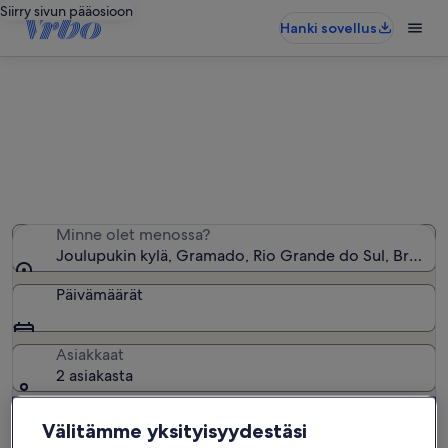
Siirry sivun pääosioon
Hanki sovellus
Joulupukin kylä − lähellä olevia
loma-asuntoja
Löysimme 260 loma-asuntoa – anna haluamasi päivät
Minne olet menossa?
Joulupukin kylä, Gramado, Rio Grande do Sul, Brasilia
Päivämäärät
Asiakkaat
2 asiakasta
Hae
Välitämme yksityisyydestäsi