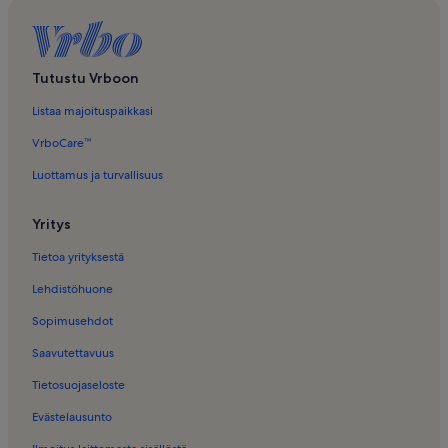
Loma-Asunnot − Hidráulica Moinhos de Vento – prédio histórico
Loma-Asunnot − Baijeri
Loma-Asunnot − Korvatunturi Theater
Tutustu Vrboon
Lomamajat – Parque Flor do Vale
Listaa majoituspaikkasi
VrboCare™
Luottamus ja turvallisuus
Yritys
Tietoa yrityksestä
Lehdistöhuone
Sopimusehdot
Saavutettavuus
Tietosuojaseloste
Evästelausunto