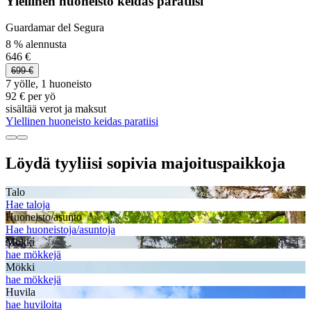
Ylellinen huoneisto keidas paratiisi
Guardamar del Segura
8 % alennusta
646 €
699 €
7 yölle, 1 huoneisto
92 € per yö
sisältää verot ja maksut
Ylellinen huoneisto keidas paratiisi
Löydä tyyliisi sopivia majoituspaikkoja
Talo
Hae taloja
Huoneisto/asunto
Hae huoneistoja/asuntoja
Mökki
hae mökkejä
Mökki
hae mökkejä
Huvila
hae huviloita