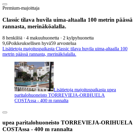
Premium-majoittaja
Classic tilava huvila uima-altaalla 100 metrin päässä
rannasta, merinäköalalla.
8 henkilöä · 4 makuuhuonetta · 2 kylpyhuonetta
9,6
Poikkeuksellisen hyvä
59 arvostelua
Lisätietoja majoituspaikasta Classic tilava huvila uima-altaalla 100
metrin päässä rannasta, merinäköalalla.
Lisätietoja majoituspaikasta upea
paritalohuoneisto TORREVIEJA-ORIHUELA
COSTAssa - 400 m rannalta
upea paritalohuoneisto TORREVIEJA-ORIHUELA
COSTAssa - 400 m rannalta