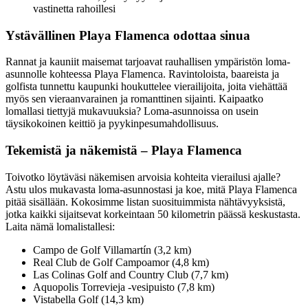
vastinetta rahoillesi
Ystävällinen Playa Flamenca odottaa sinua
Rannat ja kauniit maisemat tarjoavat rauhallisen ympäristön loma-
asunnolle kohteessa Playa Flamenca. Ravintoloista, baareista ja
golfista tunnettu kaupunki houkuttelee vierailijoita, joita viehättää
myös sen vieraanvarainen ja romanttinen sijainti. Kaipaatko
lomallasi tiettyjä mukavuuksia? Loma-asunnoissa on usein
täysikokoinen keittiö ja pyykinpesumahdollisuus.
Tekemistä ja näkemistä – Playa Flamenca
Toivotko löytäväsi näkemisen arvoisia kohteita vierailusi ajalle?
Astu ulos mukavasta loma-asunnostasi ja koe, mitä Playa Flamenca
pitää sisällään. Kokosimme listan suosituimmista nähtävyyksistä,
jotka kaikki sijaitsevat korkeintaan 50 kilometrin päässä keskustasta.
Laita nämä lomalistallesi:
Campo de Golf Villamartín (3,2 km)
Real Club de Golf Campoamor (4,8 km)
Las Colinas Golf and Country Club (7,7 km)
Aquopolis Torrevieja -vesipuisto (7,8 km)
Vistabella Golf (14,3 km)