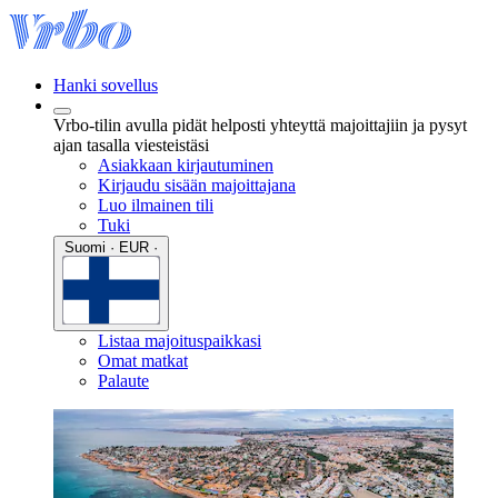
Hanki sovellus
Vrbo-tilin avulla pidät helposti yhteyttä majoittajiin ja pysyt
ajan tasalla viesteistäsi
Asiakkaan kirjautuminen
Kirjaudu sisään majoittajana
Luo ilmainen tili
Tuki
Suomi · EUR ·
Listaa majoituspaikkasi
Omat matkat
Palaute