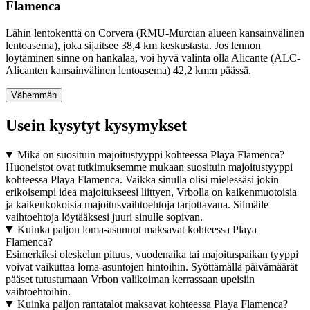
Flamenca
Lähin lentokenttä on Corvera (RMU-Murcian alueen kansainvälinen
lentoasema), joka sijaitsee 38,4 km keskustasta. Jos lennon
löytäminen sinne on hankalaa, voi hyvä valinta olla Alicante (ALC-
Alicanten kansainvälinen lentoasema) 42,2 km:n päässä.
Vähemmän
Usein kysytyt kysymykset
Mikä on suosituin majoitustyyppi kohteessa Playa Flamenca?
Huoneistot ovat tutkimuksemme mukaan suosituin majoitustyyppi
kohteessa Playa Flamenca. Vaikka sinulla olisi mielessäsi jokin
erikoisempi idea majoitukseesi liittyen, Vrbolla on kaikenmuotoisia
ja kaikenkokoisia majoitusvaihtoehtoja tarjottavana. Silmäile
vaihtoehtoja löytääksesi juuri sinulle sopivan.
Kuinka paljon loma-asunnot maksavat kohteessa Playa
Flamenca?
Esimerkiksi oleskelun pituus, vuodenaika tai majoituspaikan tyyppi
voivat vaikuttaa loma-asuntojen hintoihin. Syöttämällä päivämäärät
pääset tutustumaan Vrbon valikoiman kerrassaan upeisiin
vaihtoehtoihin.
Kuinka paljon rantatalot maksavat kohteessa Playa Flamenca?