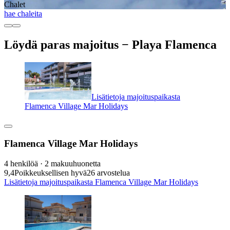
Chalet
hae chaleita
Löydä paras majoitus − Playa Flamenca
Lisätietoja majoituspaikasta
Flamenca Village Mar Holidays
Flamenca Village Mar Holidays
4 henkilöä · 2 makuuhuonetta
9,4
Poikkeuksellisen hyvä
26 arvostelua
Lisätietoja majoituspaikasta Flamenca Village Mar Holidays