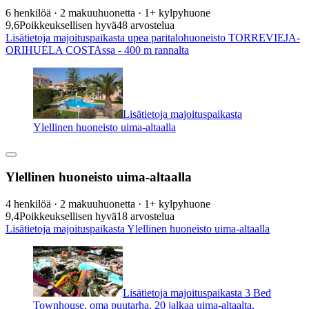
6 henkilöä · 2 makuuhuonetta · 1+ kylpyhuone
9,6
Poikkeuksellisen hyvä
48 arvostelua
Lisätietoja majoituspaikasta upea paritalohuoneisto TORREVIEJA-
ORIHUELA COSTAssa - 400 m rannalta
Lisätietoja majoituspaikasta
Ylellinen huoneisto uima-altaalla
Ylellinen huoneisto uima-altaalla
4 henkilöä · 2 makuuhuonetta · 1+ kylpyhuone
9,4
Poikkeuksellisen hyvä
18 arvostelua
Lisätietoja majoituspaikasta Ylellinen huoneisto uima-altaalla
Lisätietoja majoituspaikasta 3 Bed
Townhouse, oma puutarha, 20 jalkaa uima-altaalta,