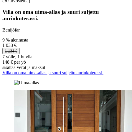
(30 arvostelua)
Villa on oma uima-allas ja suuri suljettu
aurinkoterassi.
Benijófar
9 % alennusta
1 033 €
1 134 €
7 yölle, 1 huvila
148 € per yö
sisältää verot ja maksut
Villa on oma uima-allas ja suuri suljettu aurinkoterassi.