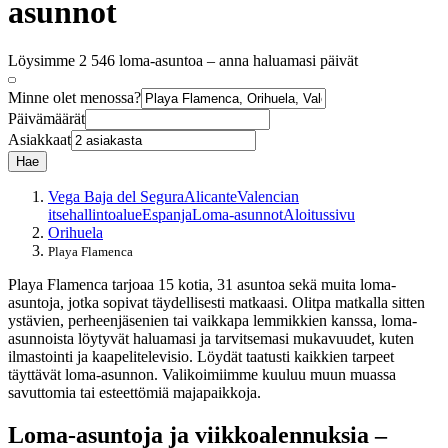
asunnot
Löysimme 2 546 loma-asuntoa – anna haluamasi päivät
Minne olet menossa?
Päivämäärät
Asiakkaat
Hae
Vega Baja del Segura
Alicante
Valencian
itsehallintoalue
Espanja
Loma-asunnot
Aloitussivu
Orihuela
Playa Flamenca
Playa Flamenca tarjoaa 15 kotia, 31 asuntoa sekä muita loma-
asuntoja, jotka sopivat täydellisesti matkaasi. Olitpa matkalla sitten
ystävien, perheenjäsenien tai vaikkapa lemmikkien kanssa, loma-
asunnoista löytyvät haluamasi ja tarvitsemasi mukavuudet, kuten
ilmastointi ja kaapelitelevisio. Löydät taatusti kaikkien tarpeet
täyttävät loma-asunnon. Valikoimiimme kuuluu muun muassa
savuttomia tai esteettömiä majapaikkoja.
Loma-asuntoja ja viikkoalennuksia –