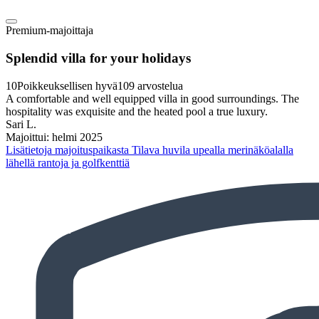
Premium-majoittaja
Splendid villa for your holidays
10
Poikkeuksellisen hyvä
109 arvostelua
A comfortable and well equipped villa in good surroundings. The
hospitality was exquisite and the heated pool a true luxury.
Sari L.
Majoittui: helmi 2025
Lisätietoja majoituspaikasta Tilava huvila upealla merinäköalalla
lähellä rantoja ja golfkenttiä