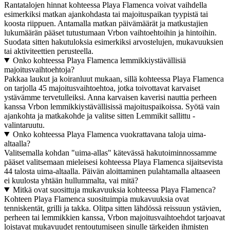
Rantatalojen hinnat kohteessa Playa Flamenca voivat vaihdella
esimerkiksi matkan ajankohdasta tai majoituspaikan tyypistä tai
koosta riippuen. Antamalla matkan päivämäärät ja matkustajien
lukumäärän pääset tutustumaan Vrbon vaihtoehtoihin ja hintoihin.
Suodata sitten hakutuloksia esimerkiksi arvostelujen, mukavuuksien
tai aktiviteettien perusteella.
Onko kohteessa Playa Flamenca lemmikkiystävällisiä
majoitusvaihtoehtoja?
Pakkaa laukut ja koiranluut mukaan, sillä kohteessa Playa Flamenca
on tarjolla 45 majoitusvaihtoehtoa, jotka toivottavat karvaiset
ystävämme tervetulleiksi. Anna karvaisen kaverisi nauttia perheen
kanssa Vrbon lemmikkiystävällisissä majoituspaikoissa. Syötä vain
ajankohta ja matkakohde ja valitse sitten Lemmikit sallittu -
valintaruutu.
Onko kohteessa Playa Flamenca vuokrattavana taloja uima-
altaalla?
Valitsemalla kohdan "uima-allas" kätevässä hakutoiminnossamme
pääset valitsemaan mieleisesi kohteessa Playa Flamenca sijaitsevista
44 talosta uima-altaalla. Päivän aloittaminen pulahtamalla altaaseen
ei kuulosta yhtään hullummalta, vai mitä?
Mitkä ovat suosittuja mukavuuksia kohteessa Playa Flamenca?
Kohteen Playa Flamenca suosituimpia mukavuuksia ovat
tenniskentät, grilli ja takka. Olitpa sitten lähdössä reissuun ystävien,
perheen tai lemmikkien kanssa, Vrbon majoitusvaihtoehdot tarjoavat
loistavat mukavuudet rentoutumiseen sinulle tärkeiden ihmisten