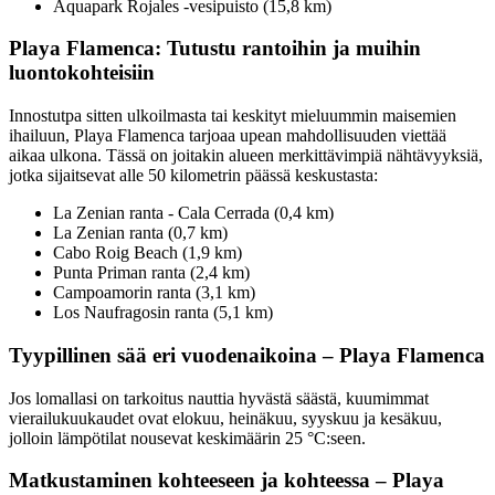
Aquapark Rojales -vesipuisto (15,8 km)
Playa Flamenca: Tutustu rantoihin ja muihin
luontokohteisiin
Innostutpa sitten ulkoilmasta tai keskityt mieluummin maisemien
ihailuun, Playa Flamenca tarjoaa upean mahdollisuuden viettää
aikaa ulkona. Tässä on joitakin alueen merkittävimpiä nähtävyyksiä,
jotka sijaitsevat alle 50 kilometrin päässä keskustasta:
La Zenian ranta - Cala Cerrada (0,4 km)
La Zenian ranta (0,7 km)
Cabo Roig Beach (1,9 km)
Punta Priman ranta (2,4 km)
Campoamorin ranta (3,1 km)
Los Naufragosin ranta (5,1 km)
Tyypillinen sää eri vuodenaikoina – Playa Flamenca
Jos lomallasi on tarkoitus nauttia hyvästä säästä, kuumimmat
vierailukuukaudet ovat elokuu, heinäkuu, syyskuu ja kesäkuu,
jolloin lämpötilat nousevat keskimäärin 25 °C:seen.
Matkustaminen kohteeseen ja kohteessa – Playa