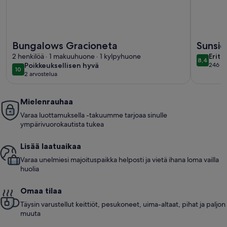
Lisätietoja majoituspaikasta Bungalows Gracioneta
Lisätietoj
Bungalows Gracioneta
Sunsid
eritt
2 henkilöä · 1 makuuhuone · 1 kylpyhuone
Eritt
8,4
8,4 kaut
poikkeuksellisen
Poikkeuksellisen hyvä
246 ar
hyvä
(246
10
10 kautta 10
2 arvostelua
hyvä
(2
arvos
arvostelua)
Mielenrauhaa
Varaa luottamuksella -takuumme tarjoaa sinulle
ympärivuorokautista tukea
Lisää laatuaikaa
Varaa unelmiesi majoituspaikka helposti ja vietä ihana loma vailla
huolia
Omaa tilaa
Täysin varustellut keittiöt, pesukoneet, uima-altaat, pihat ja paljon
muuta