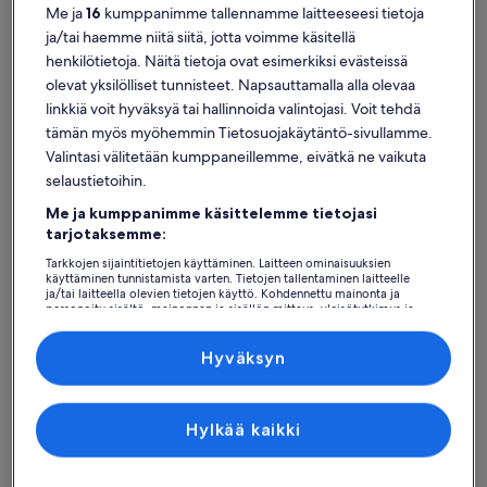
Me ja
16
kumppanimme tallennamme laitteeseesi tietoja
ja/tai haemme niitä siitä, jotta voimme käsitellä
henkilötietoja. Näitä tietoja ovat esimerkiksi evästeissä
olevat yksilölliset tunnisteet. Napsauttamalla alla olevaa
Cala Gracio
Loma-asunnot lähellä kohdetta Grassion poukama
linkkiä voit hyväksyä tai hallinnoida valintojasi. Voit tehdä
tämän myös myöhemmin Tietosuojakäytäntö-sivullamme.
Valintasi välitetään kumppaneillemme, eivätkä ne vaikuta
Valitse oikea loma-asunto kohteen Grassion poukama lähettyviltä.
selaustietoihin.
Lomakodit tarjoavat sinulle ja ystävillesi, perheenjäsenillesi tai
vaikkapa lemmikeillesi haluamanne mukavuudet, joita ovat vaikkapa
Me ja kumppanimme käsittelemme tietojasi
pysäköinti ja uima-allas. Mitä sitten ikinä etsitkin, löydät
tarjotaksemme:
takuuvarmasti loma-asunnon, joka sopii kaikkien tarpeisiin.
Valikoimissamme on esim. savuttomia tai esteettömiä majapaikkoja.
Tarkkojen sijaintitietojen käyttäminen. Laitteen ominaisuuksien
käyttäminen tunnistamista varten. Tietojen tallentaminen laitteelle
ja/tai laitteella olevien tietojen käyttö. Kohdennettu mainonta ja
personoitu sisältö, mainonnan ja sisällön mittaus, yleisötutkimus ja
palvelujen kehittäminen.
Löydä tyyliisi sopivia majoituspaikkoja
Kumppanien (toimittajien) luettelo
Hyväksyn
Hae taloja
Hae huoneistoja/asuntoja
hae mökkejä
Hylkää kaikki