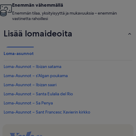
Enemmän vähemmällä
Enemmän tilaa, yksityisyyttä ja mukavuuksia – enemmän
vastinetta rahoillesi
Lisää lomaideoita
Loma-asunnot
Loma-Asunnot − Ibizan satama
Loma-Asunnot − s'Algan poukama
Loma-Asunnot − Ibizan saari
Loma-Asunnot − Santa Eulalia del Rio
Loma-Asunnot − Sa Penya
Loma-Asunnot − Sant Francesc Xavierin kirkko
Loma-Asunnot − Cap Martinet
Loma-Asunnot − Take Off Ibiza - Ibiza Sea Dreams