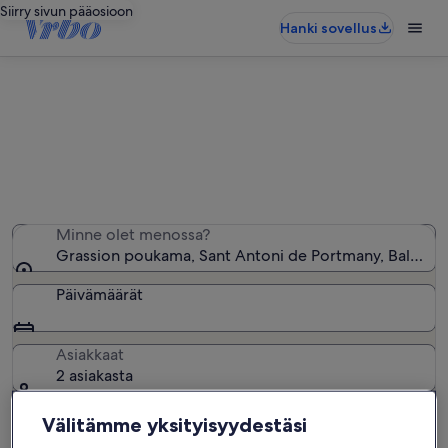
Siirry sivun pääosioon
Hanki sovellus
Grassion poukama − lähellä olevia
loma-asuntoja
Löysimme 604 loma-asuntoa – anna haluamasi päivät
Minne olet menossa?
Grassion poukama, Sant Antoni de Portmany, Baleaarit
Päivämäärät
Asiakkaat
2 asiakasta
Välitämme yksityisyydestäsi
Hae