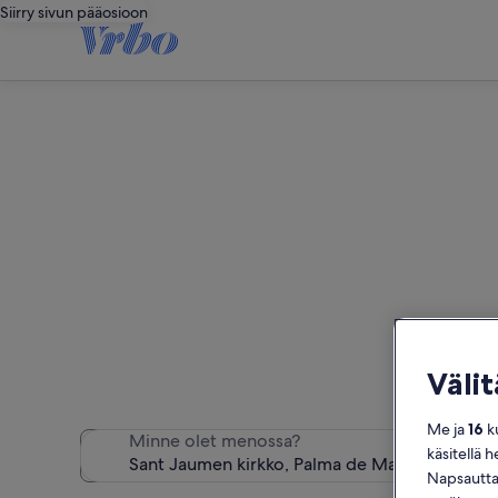
Siirry sivun pääosioon
Sant Jaume
Väli
Löysimme 
Me ja
16
ku
Minne olet menossa?
käsitellä h
Napsauttam