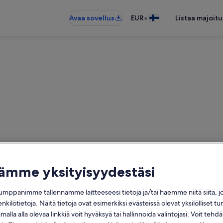
•
Avaa sovellus
EUR
Listaa majoitu
n kirkko − lähellä olevia lo
tämme yksityisyydestäsi
2 770 loma-asuntoa – anna haluam
mppanimme tallennamme laitteeseesi tietoja ja/tai haemme niitä siitä, 
Päivämäärät
enkilötietoja. Näitä tietoja ovat esimerkiksi evästeissä olevat yksilölliset tu
alla alla olevaa linkkiä voit hyväksyä tai hallinnoida valintojasi. Voit teh