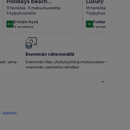
Holidays beach
Luxury Villa for 1
house with pool
people with
11 henkilöä · 5 makuuhuonetta ·
16 henkilöä · 8 makuuhuo
3 kylpyhuonetta
7 kylpyhuonetta
seaview, pool a
bbq
erittäin
poikkeuksellisen
Erittäin hyvä
Poikkeuksellisen h
8,2
10
8,2 kautta 10
10 kautta 10
12 arvostelua
8 arvostelua
hyvä
hyvä
(12
(8
arvostelua)
arvostelua)
Enemmän vähemmällä
neet, uima-
Enemmän tilaa, yksityisyyttä ja mukavuuksia –
enemmän vastinetta rahoillesi
 -stadion