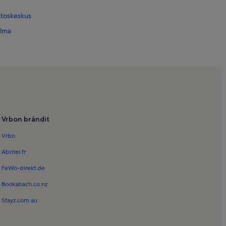
stoskeskus
alma
a
l
Vrbon brändit
nkaallinen palatsi
Vrbo
svitieteellinen puutarha
Abritel.fr
arkkinat
FeWo-direkt.de
alma de Mallorcan sairaala
Bookabach.co.nz
lorca
Stayz.com.au