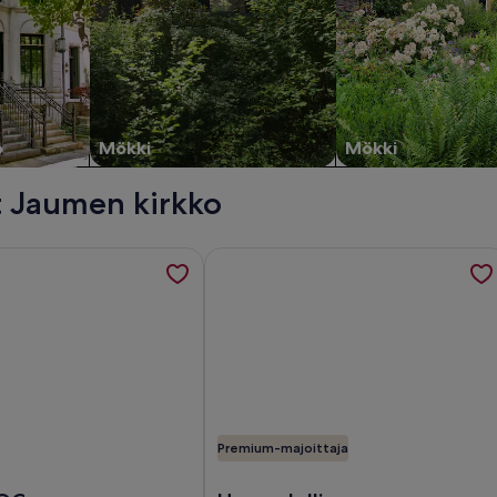
o
Mökki
Mökki
t Jaumen kirkko
avautuu uudelle välilehdelle
tuspaikasta Suites ROC Portonova - Newly Renovated 2026, av
Tietoa majoituspaikasta Upea ylelline
Premium-majoittaja
sta: Suites ROC Portonova - Newly Renovated 2026
Kuva kohteesta: Upea ylellinen minima