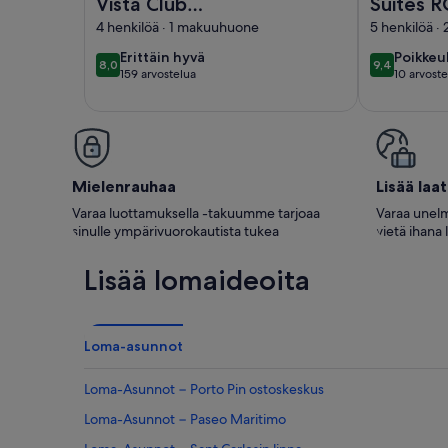
Vista Club
Suites 
Apartamentos
Portono
4 henkilöä · 1 makuuhuone
5 henkilöä 
Renovat
erittäin
poikkeu
Erittäin hyvä
Poikkeu
8,0
9,4
8,0 kautta 10
9,4 kautta 
159 arvostelua
10 arvoste
hyvä
hyvä
(159
(10
arvostelua)
arvoste
Mielenrauhaa
Lisää laa
Varaa luottamuksella -takuumme tarjoaa
Varaa unelm
sinulle ympärivuorokautista tukea
vietä ihana 
Lisää lomaideoita
Loma-asunnot
Loma-Asunnot − Porto Pin ostoskeskus
Loma-Asunnot − Paseo Maritimo