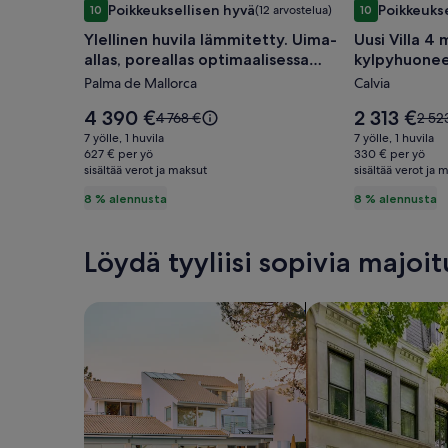
Poikkeuksellisen hyvä
Poikkeukse
10
(12 arvostelua)
10
Ylellinen
Uusi
10 kautta 10, Poikkeuksellisen hyvä, (12 arvostelua)
10 kautta 10, 
Ylellinen huvila lämmitetty. Uima-
Uusi Villa 4
huvila
Villa
allas, poreallas optimaalisessa
kylpyhuonee
lämmitetty.
4
paikassa
puutarha Po
Palma de Mallorca
Calvia
Uima-
makuuhuo
allas,
/
Hinta
Hinta
4 390 €
2 313 €
Hinta
Hint
4 768 €
2 52
poreallas
on
4
on
oli
oli
7 yölle, 1 huvila
7 yölle, 1 huvila
4 390 €
2 313 €
4 768 €,
2 523
optimaalisessa
627 € per yö
kylpyhuo
330 € per yö
sisältää verot ja maksut
katso
sisältää verot ja 
kats
paikassa
oma
lisätietoja
lisäti
8 % alennusta
8 % alennusta
kuvagalleria
uima-
perushinnasta.
peru
allas
ja
Löydä tyyliisi sopivia majoi
puutarha
Port
Hae taloja
Hae huoneistoja/as
Adriano
kuvagaller