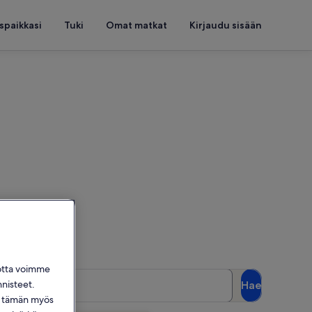
spaikkasi
Tuki
Omat matkat
Kirjaudu sisään
ma-asuntoja
asi päivät
jotta voimme
Asiakkaat
nnisteet.
Hae
2 asiakasta
dä tämän myös