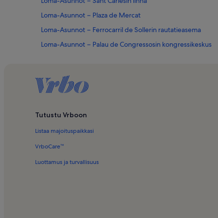
Loma-Asunnot − Sant Carlesin linna
Loma-Asunnot − Plaza de Mercat
Loma-Asunnot − Ferrocarril de Sollerin rautatieasema
Loma-Asunnot − Palau de Congressosin kongressikeskus
Loma-Asunnot − Plaza de Toros
Loma-Asunnot − El Jonquet
Loma-Asunnot − Bellverin linna
Loma-Asunnot − Portopí
Tutustu Vrboon
Loma-Asunnot − Baleaarit
Listaa majoituspaikkasi
Loma-Asunnot − Can Forteza Rey
Loma-Asunnot − El Molinar
VrboCare™
Loma-Asunnot − La Bonanova
Luottamus ja turvallisuus
Loma-Asunnot − El Terreno
Loma-Asunnot uima-altaalla kohteessa Mallorca
Huoneistot ja asunnot – Mallorca