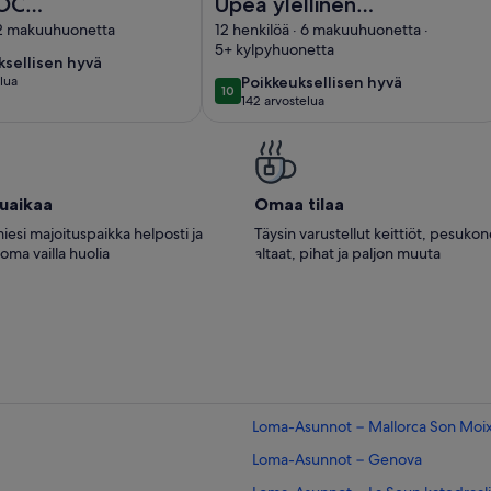
ROC
Upea ylellinen
va - Newly
minimalistinen huvila
· 2 makuuhuonetta
12 henkilöä · 6 makuuhuonetta ·
5+ kylpyhuonetta
ed 2026
omalla uima-altaalla
ksellisen
ksellisen hyvä
10
ja viihdealueilla
poikkeuksellisen
lua
Poikkeuksellisen hyvä
10
10 kautta 10
142 arvostelua
hyvä
(142
lua)
arvostelua)
tuaikaa
Omaa tilaa
iesi majoituspaikka helposti ja
Täysin varustellut keittiöt, pesuko
loma vailla huolia
altaat, pihat ja paljon muuta
Loma-Asunnot − Mallorca Son Moix
Loma-Asunnot − Genova