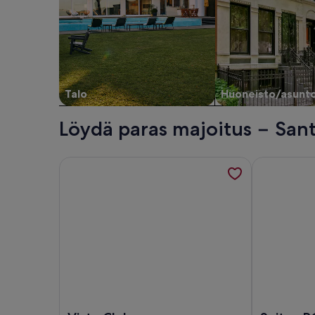
Talo
Huoneisto/asunt
Löydä paras majoitus − San
Tietoa majoituspaikasta Vista Club Apartamentos, 
Tietoa majoi
Kuva kohteesta: Vista Club Apartamentos
Kuva kohtee