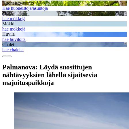
Huoneisto/asunto
Hae huoneistoja/asuntoja
Mökki
hae mökkejä
Mökki
hae mökkejä
Huvila
hae huviloita
Chalet
hae chaleita
Palmanova: Löydä suosittujen
nähtävyyksien lähellä sijaitsevia
majoituspaikkoja