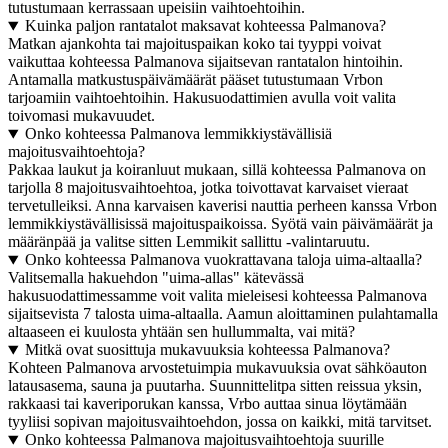
tutustumaan kerrassaan upeisiin vaihtoehtoihin.
Kuinka paljon rantatalot maksavat kohteessa Palmanova?
Matkan ajankohta tai majoituspaikan koko tai tyyppi voivat
vaikuttaa kohteessa Palmanova sijaitsevan rantatalon hintoihin.
Antamalla matkustuspäivämäärät pääset tutustumaan Vrbon
tarjoamiin vaihtoehtoihin. Hakusuodattimien avulla voit valita
toivomasi mukavuudet.
Onko kohteessa Palmanova lemmikkiystävällisiä
majoitusvaihtoehtoja?
Pakkaa laukut ja koiranluut mukaan, sillä kohteessa Palmanova on
tarjolla 8 majoitusvaihtoehtoa, jotka toivottavat karvaiset vieraat
tervetulleiksi. Anna karvaisen kaverisi nauttia perheen kanssa Vrbon
lemmikkiystävällisissä majoituspaikoissa. Syötä vain päivämäärät ja
määränpää ja valitse sitten Lemmikit sallittu -valintaruutu.
Onko kohteessa Palmanova vuokrattavana taloja uima-altaalla?
Valitsemalla hakuehdon "uima-allas" kätevässä
hakusuodattimessamme voit valita mieleisesi kohteessa Palmanova
sijaitsevista 7 talosta uima-altaalla. Aamun aloittaminen pulahtamalla
altaaseen ei kuulosta yhtään sen hullummalta, vai mitä?
Mitkä ovat suosittuja mukavuuksia kohteessa Palmanova?
Kohteen Palmanova arvostetuimpia mukavuuksia ovat sähköauton
latausasema, sauna ja puutarha. Suunnittelitpa sitten reissua yksin,
rakkaasi tai kaveriporukan kanssa, Vrbo auttaa sinua löytämään
tyyliisi sopivan majoitusvaihtoehdon, jossa on kaikki, mitä tarvitset.
Onko kohteessa Palmanova majoitusvaihtoehtoja suurille