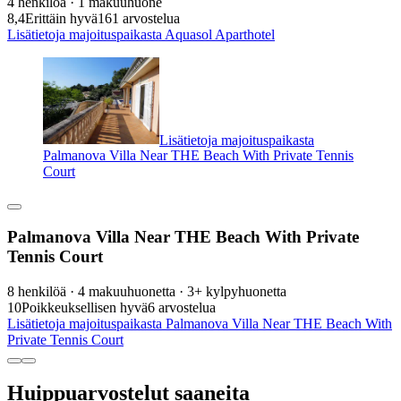
4 henkilöä · 1 makuuhuone
8,4
Erittäin hyvä
161 arvostelua
Lisätietoja majoituspaikasta Aquasol Aparthotel
Lisätietoja majoituspaikasta
Palmanova Villa Near THE Beach With Private Tennis
Court
Palmanova Villa Near THE Beach With Private
Tennis Court
8 henkilöä · 4 makuuhuonetta · 3+ kylpyhuonetta
10
Poikkeuksellisen hyvä
6 arvostelua
Lisätietoja majoituspaikasta Palmanova Villa Near THE Beach With
Private Tennis Court
Huippuarvostelut saaneita