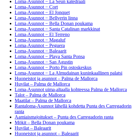
Loma-Asunnot − La Seun katedraali
Loma-Asunnot − Cort
Loma-Asunnot − El Jonquet
Loma-Asunnot − Bellverin linna
Loma-Asunnot − Bella Donan poukama
Loma-Asunnot − Santa Catalinan markkinat
Loma-Asunnot − El Terreno
Loma-Asunnot − Magaluf
Loma-Asunnot − Peguera
Loma-Asunnot − Baleaarit
Loma-Asunnot − Playa Santa Ponsa
Loma-Asunnot − San Agustin
Loma-Asunnot − Porto Pin ostoskeskus
Loma-Asunnot − La Almudainan kuninkaallinen palatsi
Huoneistot ja asunnot – Palma de Mallorca
Huvilat – Palma de Mallorca
Loma-Asunnot uima-altaalla kohteessa Palma de Mallorca
Talot – Palma de Mallorca
Maatilat – Palma de Mallorca
Rantaloma-Asunnot lähellä kohdetta Punta des Carregadorin
ranta
Aamiaismajoitukset – Punta des Carregadorin ranta
Mökit – Bella Donan poukama
Huvilat – Baleaarit
Huoneistot ja asunnot – Baleaarit