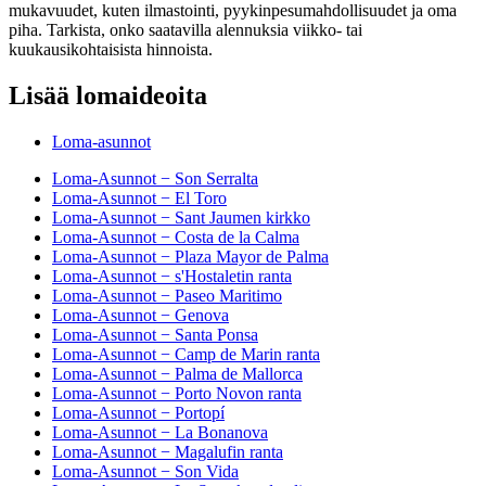
mukavuudet, kuten ilmastointi, pyykinpesumahdollisuudet ja oma
piha. Tarkista, onko saatavilla alennuksia viikko- tai
kuukausikohtaisista hinnoista.
Lisää lomaideoita
Loma-asunnot
Loma-Asunnot − Son Serralta
Loma-Asunnot − El Toro
Loma-Asunnot − Sant Jaumen kirkko
Loma-Asunnot − Costa de la Calma
Loma-Asunnot − Plaza Mayor de Palma
Loma-Asunnot − s'Hostaletin ranta
Loma-Asunnot − Paseo Maritimo
Loma-Asunnot − Genova
Loma-Asunnot − Santa Ponsa
Loma-Asunnot − Camp de Marin ranta
Loma-Asunnot − Palma de Mallorca
Loma-Asunnot − Porto Novon ranta
Loma-Asunnot − Portopí
Loma-Asunnot − La Bonanova
Loma-Asunnot − Magalufin ranta
Loma-Asunnot − Son Vida