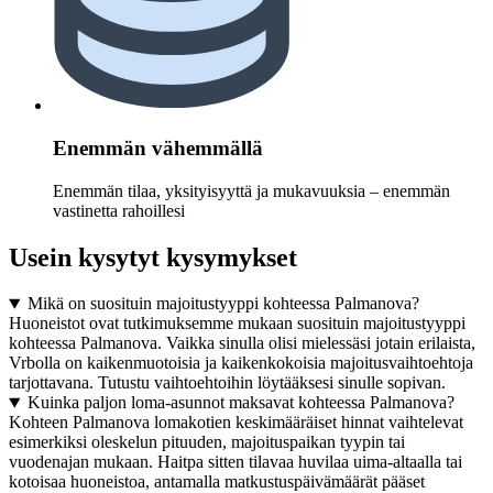
Enemmän vähemmällä
Enemmän tilaa, yksityisyyttä ja mukavuuksia – enemmän
vastinetta rahoillesi
Usein kysytyt kysymykset
Mikä on suosituin majoitustyyppi kohteessa Palmanova?
Huoneistot ovat tutkimuksemme mukaan suosituin majoitustyyppi
kohteessa Palmanova. Vaikka sinulla olisi mielessäsi jotain erilaista,
Vrbolla on kaikenmuotoisia ja kaikenkokoisia majoitusvaihtoehtoja
tarjottavana. Tutustu vaihtoehtoihin löytääksesi sinulle sopivan.
Kuinka paljon loma-asunnot maksavat kohteessa Palmanova?
Kohteen Palmanova lomakotien keskimääräiset hinnat vaihtelevat
esimerkiksi oleskelun pituuden, majoituspaikan tyypin tai
vuodenajan mukaan. Haitpa sitten tilavaa huvilaa uima-altaalla tai
kotoisaa huoneistoa, antamalla matkustuspäivämäärät pääset