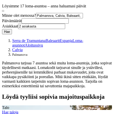
Löysimme 17 loma-asuntoa – anna haluamasi päivät
Minne olet menossa?
Päivämäärät
Asiakkaat
Hae
Serra de Tramuntana
Baleaarit
Espanja
Loma-
asunnot
Aloitussivu
Calvia
Palmanova
Palmanova tarjoaa 7 asuntoa sekä muita loma-asuntoja, jotka sopivat
täydellisesti matkaasi. Lomakodit tarjoavat sinulle ja ystävillesi,
perheenjäsenille tai lemmikillesi parhaat mukavuudet, joita ovat
vaikkapa pysäköinti ja poreallas. Mitä ikinä sitten etsitkään, löydät
varmasti kaikkien tarpeisiin sopivan loma-asunnon. Tarjolla on
esimerkiksi esteettömiä tai savuttomia majapaikkoja.
Löydä tyyliisi sopivia majoituspaikkoja
Talo
Hae taloja