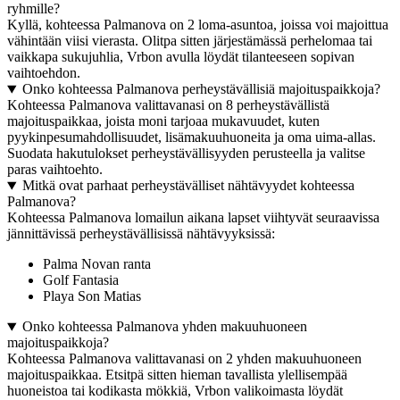
ryhmille?
Kyllä, kohteessa Palmanova on 2 loma-asuntoa, joissa voi majoittua
vähintään viisi vierasta. Olitpa sitten järjestämässä perhelomaa tai
vaikkapa sukujuhlia, Vrbon avulla löydät tilanteeseen sopivan
vaihtoehdon.
Onko kohteessa Palmanova perheystävällisiä majoituspaikkoja?
Kohteessa Palmanova valittavanasi on 8 perheystävällistä
majoituspaikkaa, joista moni tarjoaa mukavuudet, kuten
pyykinpesumahdollisuudet, lisämakuuhuoneita ja oma uima-allas.
Suodata hakutulokset perheystävällisyyden perusteella ja valitse
paras vaihtoehto.
Mitkä ovat parhaat perheystävälliset nähtävyydet kohteessa
Palmanova?
Kohteessa Palmanova lomailun aikana lapset viihtyvät seuraavissa
jännittävissä perheystävällisissä nähtävyyksissä:
Palma Novan ranta
Golf Fantasia
Playa Son Matias
Onko kohteessa Palmanova yhden makuuhuoneen
majoituspaikkoja?
Kohteessa Palmanova valittavanasi on 2 yhden makuuhuoneen
majoituspaikkaa. Etsitpä sitten hieman tavallista ylellisempää
huoneistoa tai kodikasta mökkiä, Vrbon valikoimasta löydät