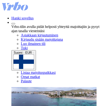
Hanki sovellus
Vrbo-tilin avulla pidät helposti yhteyttä majoittajiin ja pysyt
ajan tasalla viesteistäsi
Asiakkaan kirjautuminen
Kirjaudu sisään majoittajana
Luo ilmainen tili
Tuki
Suomi · EUR ·
Listaa majoituspaikkasi
Omat matkat
Palaute