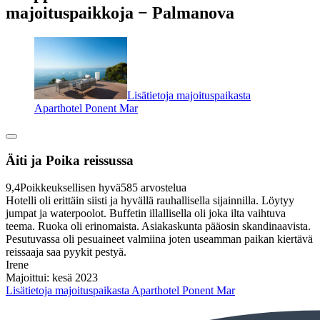
majoituspaikkoja − Palmanova
Lisätietoja majoituspaikasta
Aparthotel Ponent Mar
Äiti ja Poika reissussa
9,4
Poikkeuksellisen hyvä
585 arvostelua
Hotelli oli erittäin siisti ja hyvällä rauhallisella sijainnilla. Löytyy
jumpat ja waterpoolot. Buffetin illallisella oli joka ilta vaihtuva
teema. Ruoka oli erinomaista. Asiakaskunta pääosin skandinaavista.
Pesutuvassa oli pesuaineet valmiina joten useamman paikan kiertävä
reissaaja saa pyykit pestyä.
Irene
Majoittui: kesä 2023
Lisätietoja majoituspaikasta Aparthotel Ponent Mar