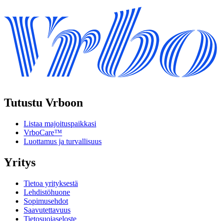
Tutustu Vrboon
Listaa majoituspaikkasi
VrboCare™
Luottamus ja turvallisuus
Yritys
Tietoa yrityksestä
Lehdistöhuone
Sopimusehdot
Saavutettavuus
Tietosuojaseloste