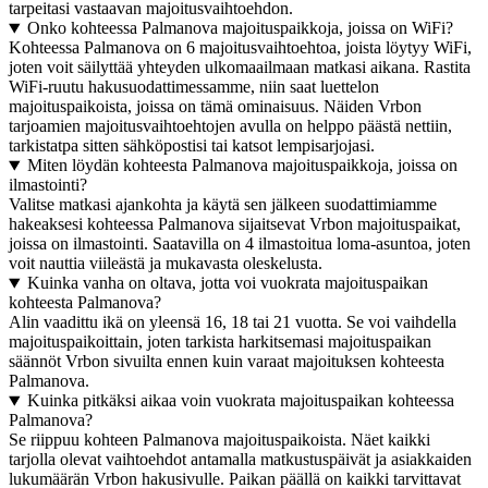
tarpeitasi vastaavan majoitusvaihtoehdon.
Onko kohteessa Palmanova majoituspaikkoja, joissa on WiFi?
Kohteessa Palmanova on 6 majoitusvaihtoehtoa, joista löytyy WiFi,
joten voit säilyttää yhteyden ulkomaailmaan matkasi aikana. Rastita
WiFi-ruutu hakusuodattimessamme, niin saat luettelon
majoituspaikoista, joissa on tämä ominaisuus. Näiden Vrbon
tarjoamien majoitusvaihtoehtojen avulla on helppo päästä nettiin,
tarkistatpa sitten sähköpostisi tai katsot lempisarjojasi.
Miten löydän kohteesta Palmanova majoituspaikkoja, joissa on
ilmastointi?
Valitse matkasi ajankohta ja käytä sen jälkeen suodattimiamme
hakeaksesi kohteessa Palmanova sijaitsevat Vrbon majoituspaikat,
joissa on ilmastointi. Saatavilla on 4 ilmastoitua loma-asuntoa, joten
voit nauttia viileästä ja mukavasta oleskelusta.
Kuinka vanha on oltava, jotta voi vuokrata majoituspaikan
kohteesta Palmanova?
Alin vaadittu ikä on yleensä 16, 18 tai 21 vuotta. Se voi vaihdella
majoituspaikoittain, joten tarkista harkitsemasi majoituspaikan
säännöt Vrbon sivuilta ennen kuin varaat majoituksen kohteesta
Palmanova.
Kuinka pitkäksi aikaa voin vuokrata majoituspaikan kohteessa
Palmanova?
Se riippuu kohteen Palmanova majoituspaikoista. Näet kaikki
tarjolla olevat vaihtoehdot antamalla matkustuspäivät ja asiakkaiden
lukumäärän Vrbon hakusivulle. Paikan päällä on kaikki tarvittavat