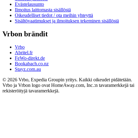
Evästelausunto
Ilmoitus laittomasta sisällöstä
Oikeudelliset tiedot / ota meihin yhteyttä
Sisältövaatimukset ja ilmoituksen tekeminen sisällöstä
Vrbon brändit
Vrbo
Abritel.fr
FeWo-direkt.de
Bookabach.co.nz
Stayz.com.au
© 2026 Vrbo, Expedia Groupin yritys. Kaikki oikeudet pidätetään.
Vrbo ja Vrbon logo ovat HomeAway.com, Inc.:n tavaramerkkejä tai
rekisteröityjä tavaramerkkejä.