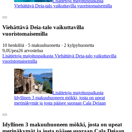
Lisätietoja majoituspaikasta
Viehättävä Deia-talo vaikuttavilla vuoristomaisemilla
Viehättävä Deia-talo vaikuttavilla
vuoristomaisemilla
10 henkilöä · 5 makuuhuonetta · 2 kylpyhuonetta
9,0
Upea
26 arvostelua
Lisätietoja majoituspaikasta Viehättävä Deia-talo vaikuttavilla
vuoristomaisemilla
Lisätietoja majoituspaikasta
Idyllinen 3 makuuhuoneen mökki, josta on upeat
merinäkymät ja josta pääsee suoraan Cala Deiaan
Idyllinen 3 makuuhuoneen mökki, josta on upeat
merinäkymät ja josta pääsee suoraan Cala Deiaan