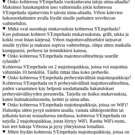
Onko kohteessa S'Empeltada vuokrattavana taloja uima-altaalla?
Maksimoi hauskanpidon taso valitsemalla jokin kohteessa
S'Empeltada sijaitsevista 6 talosta uima-altaalla. Vrbon kätevien
hakusuodattimien avulla löydät sinulle parhaiten soveltuvan
vaihtoehdon.
Mitkä ovat suosittuja mukavuuksia kohteessa S'Empeltada?
Kun puhutaan kohteen S'Empeltada mukavuuksista, grilli, takka ja
kokki ovat listan kärjessä. Vrbon majoitusvaihtoehdot tarjoavat
sinulle tyyliisi ja makuusi sopivia vaihtoehtoja, olitpa sitten matkalla
kumppanisi, perheesi tai lemmikkiesi kanssa.
Onko kohteessa S'Empeltada majoitusvaihtoehtoja suurille
ryhmille?
Kohteessa S'Empeltada on 2 majoituspaikkaa, joissa voi majoittua
vähintään 10 henkilöä. Täällä riittää tilaa koko perheelle.
Onko kohteessa S'Empeltada perheystävällisiä majoituspaikkoja?
Kohteessa S'Empeltada on 6 perheystävällistä majoitusvaihtoehtoa,
joiden varaaminen käy helposti suodattamalla hakutulokset
perheystävällisyyden perusteella. Tarjolla on lisäksi mukavuuksia,
kuten lisämakuuhuoneita, keittiö ja uima-allas.
Onko kohteessa S'Empeltada majoituspaikkoja, joissa on WiFi?
Halusitpa sitten pysyä uutisten tasalla, vastata sähköposteihin tai
julkaista kuvan sosiaalisessa mediassa, kohteessa S'Empeltada on
tarjolla 2 majoituspaikkaa, joista löytyy WiFi. Rastita WiFi-ruutu,
kun teet hakuja Vrbossa ja pysy yhteyksissä lomallasi.
Miten löydän kohteesta S'Empeltada majoituspaikkoja, joissa on