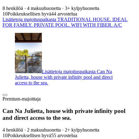
8 henkilöä · 4 makuuhuonetta · 3+ kylpyhuonetta
10
Poikkeuksellisen hyvä
44 arvostelua
Lisätietoja majoituspaikasta TRADITIONAL HOUSE. IDEAL
FOR FAMILY. PRIVATE POOL. WIFI WITH FIBER. A/C
Lisätietoja majoituspaikasta Can Na
Julietta, house with private infinity pool and direct
access to the sea.
Premium-majoittaja
Can Na Julietta, house with private infinity pool
and direct access to the sea.
4 henkilöä · 2 makuuhuonetta · 2+ kylpyhuonetta
10
Poikkeuksellisen hyvä
55 arvostelua