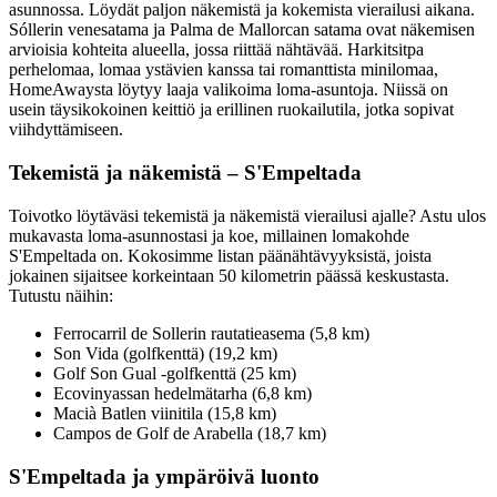
asunnossa. Löydät paljon näkemistä ja kokemista vierailusi aikana.
Sóllerin venesatama ja Palma de Mallorcan satama ovat näkemisen
arvioisia kohteita alueella, jossa riittää nähtävää. Harkitsitpa
perhelomaa, lomaa ystävien kanssa tai romanttista minilomaa,
HomeAwaysta löytyy laaja valikoima loma-asuntoja. Niissä on
usein täysikokoinen keittiö ja erillinen ruokailutila, jotka sopivat
viihdyttämiseen.
Tekemistä ja näkemistä – S'Empeltada
Toivotko löytäväsi tekemistä ja näkemistä vierailusi ajalle? Astu ulos
mukavasta loma-asunnostasi ja koe, millainen lomakohde
S'Empeltada on. Kokosimme listan päänähtävyyksistä, joista
jokainen sijaitsee korkeintaan 50 kilometrin päässä keskustasta.
Tutustu näihin:
Ferrocarril de Sollerin rautatieasema (5,8 km)
Son Vida (golfkenttä) (19,2 km)
Golf Son Gual -golfkenttä (25 km)
Ecovinyassan hedelmätarha (6,8 km)
Macià Batlen viinitila (15,8 km)
Campos de Golf de Arabella (18,7 km)
S'Empeltada ja ympäröivä luonto