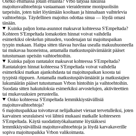
Oletko etsimässä jotain erilaista? Vrbo tarjoaa lukuisia
majoitusvaihtoehtoja vastaamaan vieraidemme monipuolisiin
tarpeisiin, joten tulet löytämään kooltaan ja hinnaltaan vaihtelevia
vaihtoehtoja. Täydellinen majoitus odottaa sinua — löydä omasi
tänään.
Kuinka paljon loma-asunnot maksavat kohteessa S'Empeltada?
Kohteen S'Empeltada lomakotien hinnat voivat vaihdella
esimerkiksi oleskelun pituuden, vuodenajan tai majoituspaikan
tyypin mukaan. Haitpa sitten tilavaa huvilaa usealla makuuhuoneella
tai mukavaa huoneistoa, antamalla matkustuspäivämäärät pääset
tutustumaan upeisiin vaihtoehtoihin.
Kuinka paljon rantatalot maksavat kohteessa S'Empeltada?
Rantatalojen hinnat kohteessa S'Empeltada voivat vaihdella
esimerkiksi matkan ajankohdasta tai majoituspaikan koosta tai
tyypistä riippuen. Antamalla matkustuspäivämäärät ja matkustajien
lukumäärän pääset tutustumaan Vrbon hintoihin ja vaihtoehtoihin.
Suodata sitten hakutuloksia esimerkiksi arvostelujen, aktiviteettien
tai mukavuuksien perusteella.
Onko kohteessa S'Empeltada lemmikkiystävällisiä
majoitusvaihtoehtoja?
6 majoituspaikkaa toivottavat nelijalkaiset vieraat tervetulleiksi, joten
karvainen seuralaisesi voi lähteä mukaasi matkalle kohteeseen
S'Empeltada. Käytä suodatintyökaluamme löytääksesi
lemmikkiystävällisiä majoitusvaihtoehtoja ja löydä karvakaverille
sopiva majoituspaikka Vrbon valikoimasta.