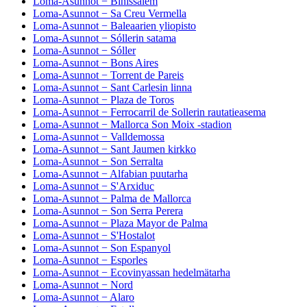
Loma-Asunnot − Binissalem
Loma-Asunnot − Sa Creu Vermella
Loma-Asunnot − Baleaarien yliopisto
Loma-Asunnot − Sóllerin satama
Loma-Asunnot − Sóller
Loma-Asunnot − Bons Aires
Loma-Asunnot − Torrent de Pareis
Loma-Asunnot − Sant Carlesin linna
Loma-Asunnot − Plaza de Toros
Loma-Asunnot − Ferrocarril de Sollerin rautatieasema
Loma-Asunnot − Mallorca Son Moix -stadion
Loma-Asunnot − Valldemossa
Loma-Asunnot − Sant Jaumen kirkko
Loma-Asunnot − Son Serralta
Loma-Asunnot − Alfabian puutarha
Loma-Asunnot − S'Arxiduc
Loma-Asunnot − Palma de Mallorca
Loma-Asunnot − Son Serra Perera
Loma-Asunnot − Plaza Mayor de Palma
Loma-Asunnot − S'Hostalot
Loma-Asunnot − Son Espanyol
Loma-Asunnot − Esporles
Loma-Asunnot − Ecovinyassan hedelmätarha
Loma-Asunnot − Nord
Loma-Asunnot − Alaro