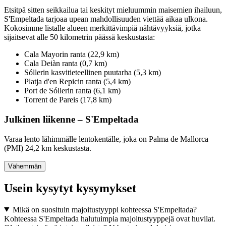
Etsitpä sitten seikkailua tai keskityt mieluummin maisemien ihailuun,
S'Empeltada tarjoaa upean mahdollisuuden viettää aikaa ulkona.
Kokosimme listalle alueen merkittävimpiä nähtävyyksiä, jotka
sijaitsevat alle 50 kilometrin päässä keskustasta:
Cala Mayorin ranta (22,9 km)
Cala Deiàn ranta (0,7 km)
Sóllerin kasvitieteellinen puutarha (5,3 km)
Platja d'en Repicin ranta (5,4 km)
Port de Sóllerin ranta (6,1 km)
Torrent de Pareis (17,8 km)
Julkinen liikenne – S'Empeltada
Varaa lento lähimmälle lentokentälle, joka on Palma de Mallorca
(PMI) 24,2 km keskustasta.
Vähemmän
Usein kysytyt kysymykset
Mikä on suosituin majoitustyyppi kohteessa S'Empeltada?
Kohteessa S'Empeltada halutuimpia majoitustyyppejä ovat huvilat.