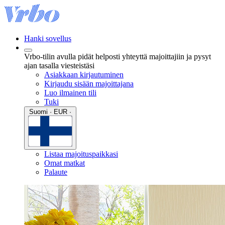
Hanki sovellus
Vrbo-tilin avulla pidät helposti yhteyttä majoittajiin ja pysyt
ajan tasalla viesteistäsi
Asiakkaan kirjautuminen
Kirjaudu sisään majoittajana
Luo ilmainen tili
Tuki
Suomi · EUR ·
Listaa majoituspaikkasi
Omat matkat
Palaute