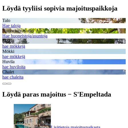
Löydä tyyliisi sopivia majoituspaikkoja
Talo
Hae taloja
Huoneisto/asunto
Hae huoneistoja/asuntoja
Mökki
hae mökkejä
Mökki
hae mökkejä
Huvila
hae huviloita
Chalet
hae chaleita
Löydä paras majoitus − S'Empeltada
Lisätietoja majoituspaikasta