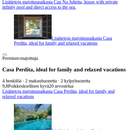
Lisätietoja majoituspaikasta Can Na Julietta, house with private
infinity pool and direct access to the sea.
Lisätietoja majoituspaikasta Casa
Perdita, ideal for family and relaxed vacations
Premium-majoittaja
Casa Perdita, ideal for family and relaxed vacations
4 henkilöä · 2 makuuhuonetta · 2 kylpyhuonetta
9,8
Poikkeuksellisen hyvä
20 arvostelua
Lisätietoja majoituspaikasta Casa Perdita, ideal for family and
relaxed vacations