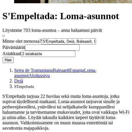
S'Empeltada: Loma-asunnot
Löysimme 703 loma-asuntoa – anna haluamasi päivät
Minne olet menossa?
Päivämäärät
Asiakkaat
Hae
Serra de Tramuntana
Baleaarit
Espanja
Loma-
asunnot
Aloitussivu
Deià
S'Empeltada
S'Empeltada tarjoaa 22 huvilaa sekä muita loma-asuntoja, jotka
sopivat täydellisesti matkaasi. Loma-asunnot tarjoavat sinulle ja
perheenjäsenillesi, ystävillesi tai nelijalkaiselle kumppanillesi
haluamanne ja tarvitsemanne mukavuudet, joita ovat vaikkapa Wi-Fi
ja uima-allas. Löydät takuulla kaikkien tarpeet täyttävät loma-
asunnon. Valikoimissamme on muun muassa esteettömiä tai
savuttomia majapaikkoja.