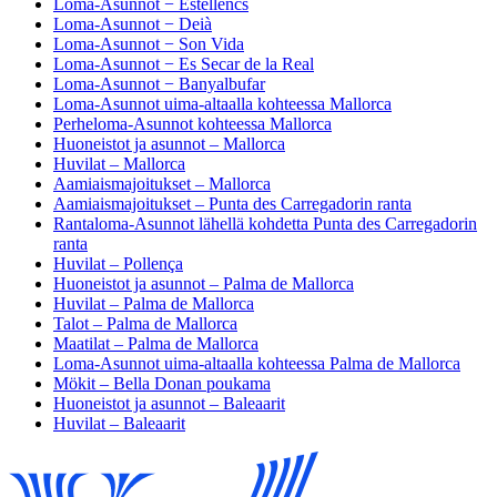
Loma-Asunnot − Estellencs
Loma-Asunnot − Deià
Loma-Asunnot − Son Vida
Loma-Asunnot − Es Secar de la Real
Loma-Asunnot − Banyalbufar
Loma-Asunnot uima-altaalla kohteessa Mallorca
Perheloma-Asunnot kohteessa Mallorca
Huoneistot ja asunnot – Mallorca
Huvilat – Mallorca
Aamiaismajoitukset – Mallorca
Aamiaismajoitukset – Punta des Carregadorin ranta
Rantaloma-Asunnot lähellä kohdetta Punta des Carregadorin
ranta
Huvilat – Pollença
Huoneistot ja asunnot – Palma de Mallorca
Huvilat – Palma de Mallorca
Talot – Palma de Mallorca
Maatilat – Palma de Mallorca
Loma-Asunnot uima-altaalla kohteessa Palma de Mallorca
Mökit – Bella Donan poukama
Huoneistot ja asunnot – Baleaarit
Huvilat – Baleaarit