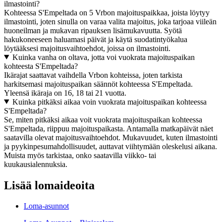
ilmastointi?
Kohteessa S'Empeltada on 5 Vrbon majoituspaikkaa, joista löytyy
ilmastointi, joten sinulla on varaa valita majoitus, joka tarjoaa viileän
huoneilman ja mukavan ripauksen lisämukavuutta. Syötä
hakukoneeseen haluamasi päivät ja käytä suodatintyökalua
löytääksesi majoitusvaihtoehdot, joissa on ilmastointi.
Kuinka vanha on oltava, jotta voi vuokrata majoituspaikan
kohteesta S'Empeltada?
Ikärajat saattavat vaihdella Vrbon kohteissa, joten tarkista
harkitsemasi majoituspaikan säännöt kohteessa S'Empeltada.
Yleensä ikäraja on 16, 18 tai 21 vuotta.
Kuinka pitkäksi aikaa voin vuokrata majoituspaikan kohteessa
S'Empeltada?
Se, miten pitkäksi aikaa voit vuokrata majoituspaikan kohteessa
S'Empeltada, riippuu majoituspaikasta. Antamalla matkapäivät näet
saatavilla olevat majoitusvaihtoehdot. Mukavuudet, kuten ilmastointi
ja pyykinpesumahdollisuudet, auttavat viihtymään oleskelusi aikana.
Muista myös tarkistaa, onko saatavilla viikko- tai
kuukausialennuksia.
Lisää lomaideoita
Loma-asunnot