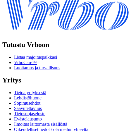
Tutustu Vrboon
Listaa majoituspaikkasi
VrboCare™
Luottamus ja turvallisuus
Yritys
Tietoa yrityksestä
Lehdistöhuone
Sopimusehdot
Saavutettavuus
Tietosuojaseloste
Evästelausunto
Ilmoitus laittomasta sisällöstä
Oikeudelliset tiedot / ota meihin yhteyttä