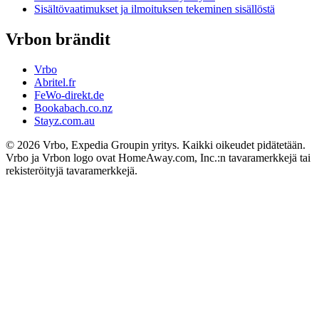
Sisältövaatimukset ja ilmoituksen tekeminen sisällöstä
Vrbon brändit
Vrbo
Abritel.fr
FeWo-direkt.de
Bookabach.co.nz
Stayz.com.au
© 2026 Vrbo, Expedia Groupin yritys. Kaikki oikeudet pidätetään.
Vrbo ja Vrbon logo ovat HomeAway.com, Inc.:n tavaramerkkejä tai
rekisteröityjä tavaramerkkejä.