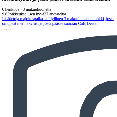
6 henkilöä · 3 makuuhuonetta
9,8
Poikkeuksellisen hyvä
27 arvostelua
Lisätietoja majoituspaikasta Idyllinen 3 makuuhuoneen mökki, josta
on upeat merinäkymät ja josta pääsee suoraan Cala Deiaan