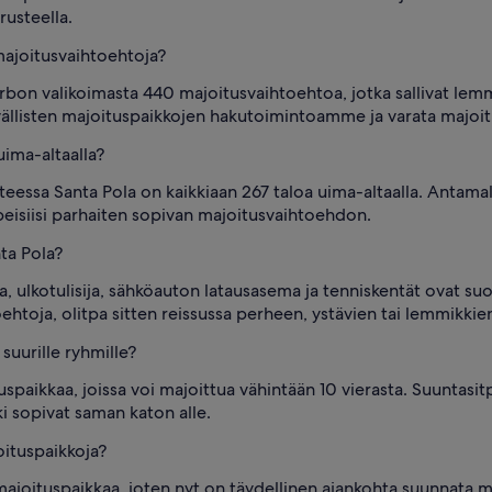
rusteella.
majoitusvaihtoehtoja?
 Vrbon valikoimasta 440 majoitusvaihtoehtoa, jotka sallivat le
vällisten majoituspaikkojen hakutoimintoamme ja varata majoitu
ima-altaalla?
teessa Santa Pola on kaikkiaan 267 taloa uima-altaalla. Antam
peisiisi parhaiten sopivan majoitusvaihtoehdon.
ta Pola?
 ulkotulisija, sähköauton latausasema ja tenniskentät ovat s
toehtoja, olitpa sitten reissussa perheen, ystävien tai lemmikkie
uurille ryhmille?
spaikkaa, joissa voi majoittua vähintään 10 vierasta. Suuntasi
i sopivat saman katon alle.
oituspaikkoja?
majoituspaikkaa, joten nyt on täydellinen ajankohta suunnata