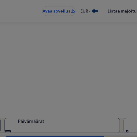
•
Avaa sovellus
EUR
Listaa majoitu
Santa Pola: Loma-asunnot
1 553 loma-asuntoa – anna haluam
Päivämäärät