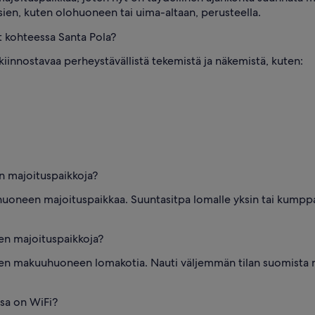
ien, kuten olohuoneen tai uima-altaan, perusteella.
t kohteessa Santa Pola?
 kiinnostavaa perheystävällistä tekemistä ja näkemistä, kuten:
 majoituspaikkoja?
oneen majoituspaikkaa. Suuntasitpa lomalle yksin tai kumppani
n majoituspaikkoja?
den makuuhuoneen lomakotia. Nauti väljemmän tilan suomista 
ssa on WiFi?