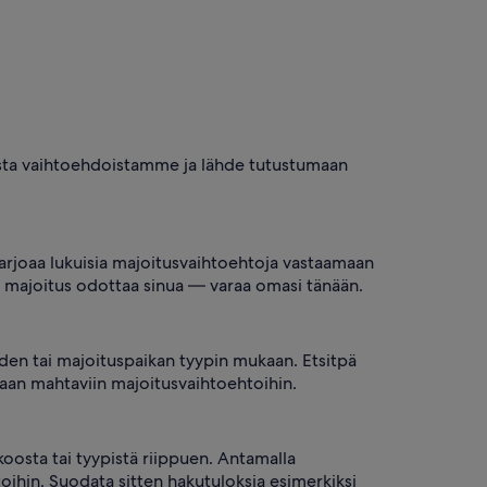
vista vaihtoehdoistamme ja lähde tutustumaan
tarjoaa lukuisia majoitusvaihtoehtoja vastaamaan
n majoitus odottaa sinua — varaa omasi tänään.
den tai majoituspaikan tyypin mukaan. Etsitpä
maan mahtaviin majoitusvaihtoehtoihin.
oosta tai tyypistä riippuen. Antamalla
ihin. Suodata sitten hakutuloksia esimerkiksi