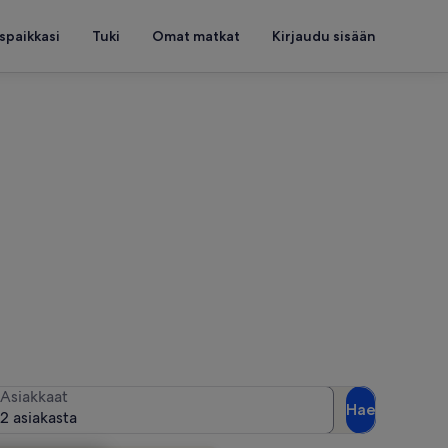
spaikkasi
Tuki
Omat matkat
Kirjaudu sisään
asi päivät
Asiakkaat
Hae
2 asiakasta