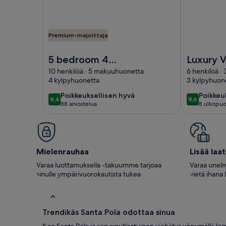
Premium-majoittaja
Kuva kohteesta: 5 bedroom 4 bathroom villa with 
Kuva kohtees
5 bedroom 4
Luxury V
bathroom villa with
Swiming
10 henkilöä · 5 makuuhuonetta ·
6 henkilöä ·
4 kylpyhuonetta
3 kylpyhuon
private pool
10MX4M and bar in
poikkeuksellisen
poikkeu
Poikkeuksellisen hyvä
Poikkeu
9,4
9,6
9,4 kautta 10
9,6 kautta 
88 arvostelua
8 ulkopuol
hyvä
hyvä
Gran Alacant.
(88
arvostelua)
Mielenrauhaa
Lisää laa
Varaa luottamuksella -takuumme tarjoaa
Varaa unelm
sinulle ympärivuorokautista tukea
vietä ihana 
Trendikäs Santa Pola odottaa sinua