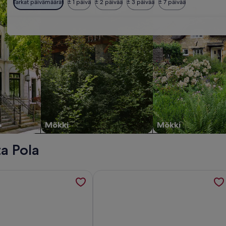
Tarkat päivämäärät
± 1 päivä
± 2 päivää
± 3 päivää
± 7 päivää
o
Mökki
Mökki
a Pola
a with private pool 10MX4M and bar in Gran Alacant., avautuu
tuspaikasta Luxury Villa With Swiming Pool, avautuu uudelle vä
Tietoa majoituspaikasta Bungalow 12