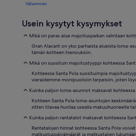
Vähemmän
Usein kysytyt kysymykset
Mikä on paras alue majoituspaikan valintaan koh
Gran Alacant on yksi parhaista alueista loma-as
tämän kohteen hienouksiin.
Mikä on suosituin majoitustyyppi kohteessa Sant
Kohteessa Santa Pola suosituimpia majoitustyypp
vieraidemme monipuolisiin tarpeisiin, joten löy
Kuinka paljon loma-asunnot maksavat kohteessa 
Kohteen Santa Pola loma-asuntojen keskimääräis
sitten tilavaa huvilaa usealla makuuhuoneella t
Kuinka paljon rantatalot maksavat kohteessa San
Rantatalojen hinnat kohteessa Santa Pola voivat
matkustuspäivämäärät ja matkustajien lukumäärä