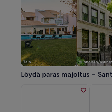
Talo
Huoneisto/asunt
Löydä paras majoitus − Sant
Tietoa majoituspaikasta 5 bedroom 4 bathroom vill
Tietoa majoi