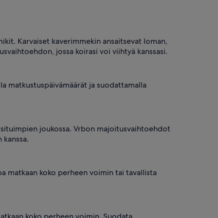
mmikit. Karvaiset kaverimmekin ansaitsevat loman,
svaihtoehdon, jossa koirasi voi viihtyä kanssasi.
alla matkustuspäivämäärät ja suodattamalla
uosituimpien joukossa. Vrbon majoitusvaihtoehdot
n kanssa.
tpa matkaan koko perheen voimin tai tavallista
 matkaan koko perheen voimin. Suodata