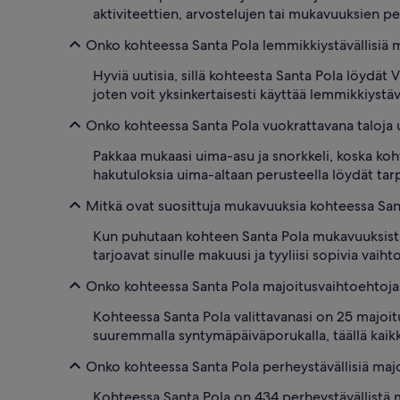
aktiviteettien, arvostelujen tai mukavuuksien pe
Onko kohteessa Santa Pola lemmikkiystävällisiä 
Hyviä uutisia, sillä kohteesta Santa Pola löydät
joten voit yksinkertaisesti käyttää lemmikkiystä
Onko kohteessa Santa Pola vuokrattavana taloja u
Pakkaa mukaasi uima-asu ja snorkkeli, koska koh
hakutuloksia uima-altaan perusteella löydät tar
Mitkä ovat suosittuja mukavuuksia kohteessa San
Kun puhutaan kohteen Santa Pola mukavuuksista,
tarjoavat sinulle makuusi ja tyyliisi sopivia vaih
Onko kohteessa Santa Pola majoitusvaihtoehtoja s
Kohteessa Santa Pola valittavanasi on 25 majoitu
suuremmalla syntymäpäiväporukalla, täällä kaikk
Onko kohteessa Santa Pola perheystävällisiä maj
Kohteessa Santa Pola on 434 perheystävällistä 