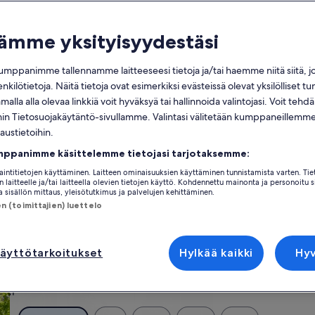
Kalenteri
Jou
tämänhetkiset
tämme yksityisyydestäsi
elokuu 2026
kuukautesi
ovat
mppanimme tallennamme laitteeseesi tietoja ja/tai haemme niitä siitä, 
August
maanantai
tiistai
keskiviikko
torstai
perjantai
lauantai
sunnuntai
maanant
tii
ma
ti
ke
to
pe
la
su
ma
ti
enkilötietoja. Näitä tietoja ovat esimerkiksi evästeissä olevat yksilölliset tu
2026
alla alla olevaa linkkiä voit hyväksyä tai hallinnoida valintojasi. Voit teh
ja
 Tietosuojakäytäntö-sivullamme. Valintasi välitetään kumppaneillemme,
September
1
1
laustietoihin.
2
2026.
e
Alicante
Bajo Vinalopó
Santa Pola
mppanimme käsittelemme tietojasi tarjotaksemme:
3
4
5
6
7
8
7
8
9
jaintitietojen käyttäminen. Laitteen ominaisuuksien käyttäminen tunnistamista varten. Tie
untoja, jotka sopivat täydellisesti matkaasi. Olitpa sitten matkalla ison 
 laitteelle ja/tai laitteella olevien tietojen käyttö. Kohdennettu mainonta ja personoitu s
si keskuudessa, kuten vaikkapa pysäköinti ja takka. Mitä ikinä sitten et
 sisällön mittaus, yleisötutkimus ja palvelujen kehittäminen.
10
11
12
13
14
15
14
15
16
a majapaikkoja.
 (toimittajien) luettelo
17
18
19
20
21
22
21
22
23
äyttötarkoitukset
Hylkää kaikki
Hy
tuspaikkoja
24
25
26
27
28
29
28
29
30
31
untoja
hae mökkejä
hae mökkejä