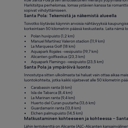
Koe Santa Pola ja sen ainutlaatuinen viehätys yöpymällä lo
Harkitsitpa perhelomaa, lomaa ystävien kanssa tai romanttist
sopivat viihdyttämiseen.
Santa Pola: Tekemistä ja näkemistä alueella
Toivotko löytäväsi käynnin arvoisia nähtävyyksiä kaupungissa
korkeintaan 50 kilometrin päässä keskustasta. Laita nämä lom
Polan huvipuisto (1,2 km)
Manuel Martínez Valeron stadion (11,9 km)
La Marquesa Golf (18 km)
Aquapark Rojales -vesipuisto (19,7 km)
Alicanten golfkeskus (23,3 km)
Aquapark Flamingo -vesipuisto (23,5 km)
Santa Pola ja ympäröivä luonto
Innostutpa sitten ulkoilmasta tai haluat vain ottaa aikaa 
luontokohteita, jotka kaikki sijaitsevat alle 50 kilometrin pä
Carabassin ranta (6 km)
Isla de Tabarca (8,4 km)
La Marinan ranta (9,4 km)
Huerto del Curan puutarha (13,6 km)
Guardamarin ranta (13,8 km)
Elchen palmupuisto (14,5 km)
Matkustaminen kohteeseen ja kohteessa – Santa
Lähin lentokenttä on Alicante (ALC-Alicanten kansainvälinen