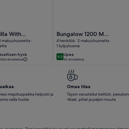
private pool 10MX4M and bar in Gran Alacant.
ta: Luxury Villa With Swiming Pool
Kuva kohteesta: Bungalow 1200 M fro
illa With
Bungalow 1200 M
 Pool
from the beach,
 3 makuuhuonetta ·
4 henkilöä · 2 makuuhuonetta ·
etta
1 kylpyhuone
Swimming pool,
Parking, Wi-Fi,
ksellisen
upea
ksellisen hyvä
Upea
9,2
10
9,2 kautta 10
ista arvostelua
66 arvostelua
Satellite TV
(66
arvostelua)
tuaikaa
Omaa tilaa
iesi majoituspaikka helposti ja
Täysin varustellut keittiöt, pesuko
loma vailla huolia
altaat, pihat ja paljon muuta