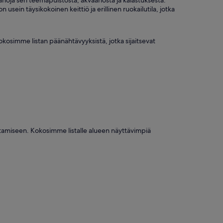
noja sen teemapuistosta, akvaariosta ja kalastuksesta.
sein täysikokoinen keittiö ja erillinen ruokailutila, jotka
Kokosimme listan päänähtävyyksistä, jotka sijaitsevat
stamiseen. Kokosimme listalle alueen näyttävimpiä