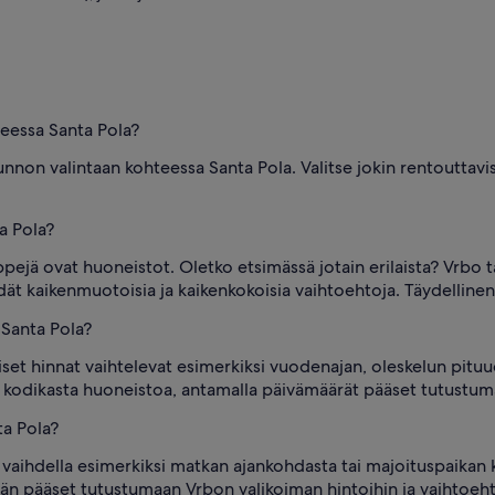
teessa Santa Pola?
unnon valintaan kohteessa Santa Pola. Valitse jokin rentoutta
a Pola?
ejä ovat huoneistot. Oletko etsimässä jotain erilaista? Vrbo 
dät kaikenmuotoisia ja kaikenkokoisia vaihtoehtoja. Täydelline
Santa Pola?
et hinnat vaihtelevat esimerkiksi vuodenajan, oleskelun pituu
ai kodikasta huoneistoa, antamalla päivämäärät pääset tutustu
ta Pola?
 vaihdella esimerkiksi matkan ajankohdasta tai majoituspaikan k
n pääset tutustumaan Vrbon valikoiman hintoihin ja vaihtoehto