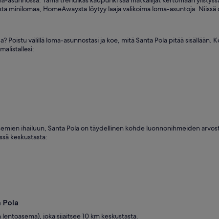
ma-asunnossa. Tämä trendikäs kaupunki saa matkailijat kertomaan ylistyssa
a minilomaa, HomeAwaysta löytyy laaja valikoima loma-asuntoja. Niissä on u
? Poistu välillä loma-asunnostasi ja koe, mitä Santa Pola pitää sisällään. 
alistallesi:
maisemien ihailuun, Santa Pola on täydellinen kohde luonnonihmeiden arvo
ässä keskustasta:
 Pola
 lentoasema), joka sijaitsee 10 km keskustasta.