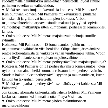
suodattamalla hakutuloksia uima-altaan perusteella löydät sinulle
parhaiten soveltuvan vaihtoehdon.
Mitkä ovat suosittuja mukavuuksia kohteessa Mil Palmeras?
Kun puhutaan kohteen Mil Palmeras mukavuuksista, puutarha,
tenniskentät ja grilli ovat halutuimpien joukossa. Vrbon
majoitusvaihtoehdot tarjoavat sinulle makuusi ja tyyliisi sopivia
vaihtoehtoja, matkustitpa sitten kumppanisi, perheesi tai lemmikkiesi
kanssa.
Onko kohteessa Mil Palmeras majoitusvaihtoehtoja suurille
ryhmille?
Kohteessa Mil Palmeras on 18 loma-asuntoa, joihin mahtuu
majoittumaan vähintään viisi henkilöä. Olitpa sitten järjestämässä
rentoa kokoontumista tai vaikkapa vähän virallisempia juhlia, Vrbon
avulla löydät tilanteeseen sopivan majoitusvaihtoehdon.
Onko kohteessa Mil Palmeras perheystävällisiä majoituspaikkoja?
Kohteessa Mil Palmeras on 31 perheystävällistä loma-asuntoa, joten
nyt on erinomainen hetki suunnata reissuun koko perheen voimin.
Suodata hakutulokset perheystävällisyyden ja mukavuuksien, kuten
keittiön tai takapihan, perusteella.
Mitkä ovat parhaat perheystävälliset nähtävyydet kohteessa Mil
Palmeras?
Jos kaipaat tekemistä kaikenikäisille lähellä kohteen Mil Palmeras
keskustaa, suunnaksi kannattaa ottaa Playa Vistamar.
Onko kohteessa Mil Palmeras yhden makuuhuoneen
majoituspaikkoja?