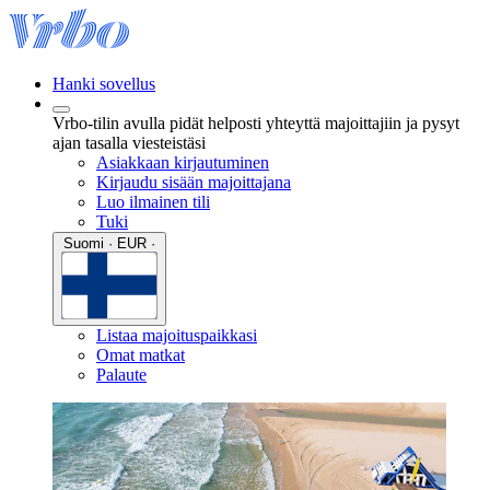
Hanki sovellus
Vrbo-tilin avulla pidät helposti yhteyttä majoittajiin ja pysyt
ajan tasalla viesteistäsi
Asiakkaan kirjautuminen
Kirjaudu sisään majoittajana
Luo ilmainen tili
Tuki
Suomi · EUR ·
Listaa majoituspaikkasi
Omat matkat
Palaute