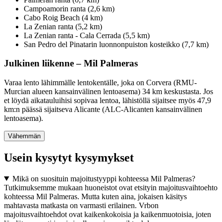
Campoamorin ranta (2,6 km)
Cabo Roig Beach (4 km)
La Zenian ranta (5,2 km)
La Zenian ranta - Cala Cerrada (5,5 km)
San Pedro del Pinatarin luonnonpuiston kosteikko (7,7 km)
Julkinen liikenne – Mil Palmeras
Varaa lento lähimmälle lentokentälle, joka on Corvera (RMU-
Murcian alueen kansainvälinen lentoasema) 34 km keskustasta. Jos
et löydä aikatauluihisi sopivaa lentoa, lähistöllä sijaitsee myös 47,9
km:n päässä sijaitseva Alicante (ALC-Alicanten kansainvälinen
lentoasema).
Vähemmän
Usein kysytyt kysymykset
Mikä on suosituin majoitustyyppi kohteessa Mil Palmeras?
Tutkimuksemme mukaan huoneistot ovat etsityin majoitusvaihtoehto
kohteessa Mil Palmeras. Mutta kuten aina, jokaisen käsitys
mahtavasta matkasta on varmasti erilainen. Vrbon
majoitusvaihtoehdot ovat kaikenkokoisia ja kaikenmuotoisia, joten