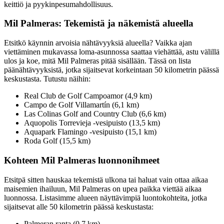
keittiö ja pyykinpesumahdollisuus.
Mil Palmeras: Tekemistä ja näkemistä alueella
Etsitkö käynnin arvoisia nähtävyyksiä alueella? Vaikka ajan
viettäminen mukavassa loma-asunnossa saattaa viehättää, astu välillä
ulos ja koe, mitä Mil Palmeras pitää sisällään. Tässä on lista
päänähtävyyksistä, jotka sijaitsevat korkeintaan 50 kilometrin päässä
keskustasta. Tutustu näihin:
Real Club de Golf Campoamor (4,9 km)
Campo de Golf Villamartín (6,1 km)
Las Colinas Golf and Country Club (6,6 km)
Aquopolis Torrevieja -vesipuisto (13,5 km)
Aquapark Flamingo -vesipuisto (15,1 km)
Roda Golf (15,5 km)
Kohteen Mil Palmeras luonnonihmeet
Etsitpä sitten hauskaa tekemistä ulkona tai haluat vain ottaa aikaa
maisemien ihailuun, Mil Palmeras on upea paikka viettää aikaa
luonnossa. Listasimme alueen näyttävimpiä luontokohteita, jotka
sijaitsevat alle 50 kilometrin päässä keskustasta:
Palmeran ranta (0,7 km)