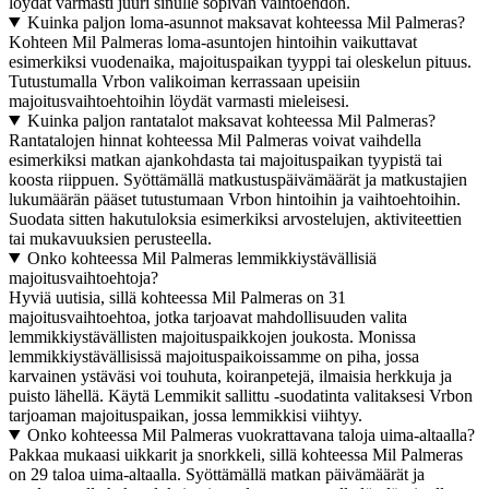
löydät varmasti juuri sinulle sopivan vaihtoehdon.
Kuinka paljon loma-asunnot maksavat kohteessa Mil Palmeras?
Kohteen Mil Palmeras loma-asuntojen hintoihin vaikuttavat
esimerkiksi vuodenaika, majoituspaikan tyyppi tai oleskelun pituus.
Tutustumalla Vrbon valikoiman kerrassaan upeisiin
majoitusvaihtoehtoihin löydät varmasti mieleisesi.
Kuinka paljon rantatalot maksavat kohteessa Mil Palmeras?
Rantatalojen hinnat kohteessa Mil Palmeras voivat vaihdella
esimerkiksi matkan ajankohdasta tai majoituspaikan tyypistä tai
koosta riippuen. Syöttämällä matkustuspäivämäärät ja matkustajien
lukumäärän pääset tutustumaan Vrbon hintoihin ja vaihtoehtoihin.
Suodata sitten hakutuloksia esimerkiksi arvostelujen, aktiviteettien
tai mukavuuksien perusteella.
Onko kohteessa Mil Palmeras lemmikkiystävällisiä
majoitusvaihtoehtoja?
Hyviä uutisia, sillä kohteessa Mil Palmeras on 31
majoitusvaihtoehtoa, jotka tarjoavat mahdollisuuden valita
lemmikkiystävällisten majoituspaikkojen joukosta. Monissa
lemmikkiystävällisissä majoituspaikoissamme on piha, jossa
karvainen ystäväsi voi touhuta, koiranpetejä, ilmaisia herkkuja ja
puisto lähellä. Käytä Lemmikit sallittu -suodatinta valitaksesi Vrbon
tarjoaman majoituspaikan, jossa lemmikkisi viihtyy.
Onko kohteessa Mil Palmeras vuokrattavana taloja uima-altaalla?
Pakkaa mukaasi uikkarit ja snorkkeli, sillä kohteessa Mil Palmeras
on 29 taloa uima-altaalla. Syöttämällä matkan päivämäärät ja