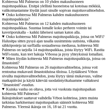
Kohteessa Mil Palmeras on 10 yhden makuuhuoneen
majoituspaikkaa. Etsitpä ylellistä huoneistoa tai kotoisaa mökkiä,
valikoimastamme löydät juuri sinulle sopivan majoitusvaihtoehdon.
Onko kohteessa Mil Palmeras kahden makuuhuoneen
majoituspaikkoja?
Kohteessa Mil Palmeras on 12 kahden makuuhuoneen
majoituspaikkaa. Suuntaa lomalle koko perheen voimin tai
kaveriporukalla – kaikki läheisesi saman katon alla.
Onko kohteessa Mil Palmeras majoituspaikkoja, joissa on WiFi?
Halusitpa sitten pysyä ajan tasalla uusimmista uutisista, vilkaista
sähköposteja tai surffailla sosiaalisessa mediassa, kohteessa Mil
Palmeras on tarjolla 14 majoituspaikkaa, joista löytyy WiFi. Rastita
WiFi-ruutu, kun teet hakuja Vrbossa ja pysy yhteyksissä lomallasi.
Miten löydän kohteesta Mil Palmeras majoituspaikkoja, joissa on
ilmastointi?
Kohteessa Mil Palmeras on 26 majoitusvaihtoehtoa, joissa voit
rentoutua mukavasti ilmastoiduissa tiloissa. Löytääksesi Vrbon
sivuilta majoitusvaihtoehdon, josta löytyy tämä mukavuus, valitse
matkapäiväsi ja käytä kätevää suodatintyökaluamme valitaksesi
"ilmastointi"-ruudun.
Kuinka vanha on oltava, jotta voi vuokrata majoituspaikan
kohteesta Mil Palmeras?
Ikärajoitukset saattavat vaihdella Vrbon kohteissa, joten muista
tarkistaa harkitsemasi majoituspaikan säännöt kohteessa Mil
Palmeras. Yleensä ikäraja on 16, 18 tai 21 vuotta.