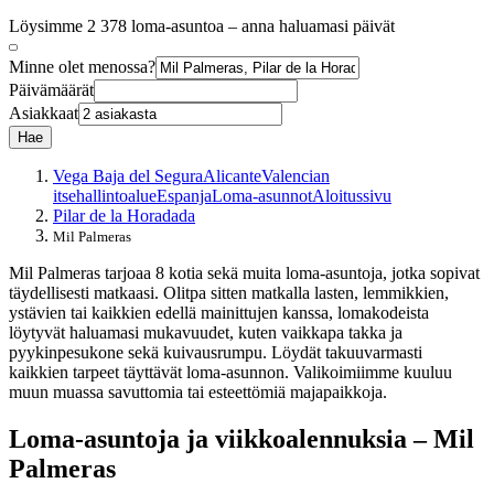
Löysimme 2 378 loma-asuntoa – anna haluamasi päivät
Minne olet menossa?
Päivämäärät
Asiakkaat
Hae
Vega Baja del Segura
Alicante
Valencian
itsehallintoalue
Espanja
Loma-asunnot
Aloitussivu
Pilar de la Horadada
Mil Palmeras
Mil Palmeras tarjoaa 8 kotia sekä muita loma-asuntoja, jotka sopivat
täydellisesti matkaasi. Olitpa sitten matkalla lasten, lemmikkien,
ystävien tai kaikkien edellä mainittujen kanssa, lomakodeista
löytyvät haluamasi mukavuudet, kuten vaikkapa takka ja
pyykinpesukone sekä kuivausrumpu. Löydät takuuvarmasti
kaikkien tarpeet täyttävät loma-asunnon. Valikoimiimme kuuluu
muun muassa savuttomia tai esteettömiä majapaikkoja.
Loma-asuntoja ja viikkoalennuksia – Mil
Palmeras