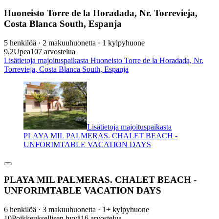
Huoneisto Torre de la Horadada, Nr. Torrevieja,
Costa Blanca South, Espanja
5 henkilöä · 2 makuuhuonetta · 1 kylpyhuone
9,2
Upea
107 arvostelua
Lisätietoja majoituspaikasta Huoneisto Torre de la Horadada, Nr.
Torrevieja, Costa Blanca South, Espanja
Lisätietoja majoituspaikasta
PLAYA MIL PALMERAS. CHALET BEACH -
UNFORIMTABLE VACATION DAYS
PLAYA MIL PALMERAS. CHALET BEACH -
UNFORIMTABLE VACATION DAYS
6 henkilöä · 3 makuuhuonetta · 1+ kylpyhuone
10
Poikkeuksellisen hyvä
16 arvostelua