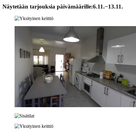
Näytetään tarjouksia päivämäärille:
6.11.−13.11.