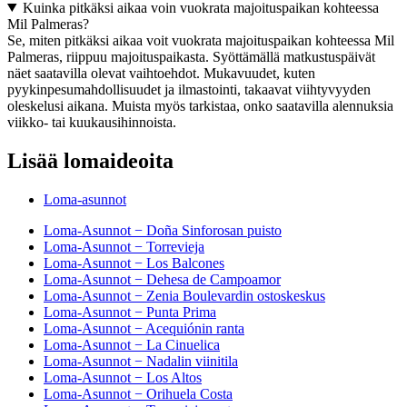
Kuinka pitkäksi aikaa voin vuokrata majoituspaikan kohteessa
Mil Palmeras?
Se, miten pitkäksi aikaa voit vuokrata majoituspaikan kohteessa Mil
Palmeras, riippuu majoituspaikasta. Syöttämällä matkustuspäivät
näet saatavilla olevat vaihtoehdot. Mukavuudet, kuten
pyykinpesumahdollisuudet ja ilmastointi, takaavat viihtyvyyden
oleskelusi aikana. Muista myös tarkistaa, onko saatavilla alennuksia
viikko- tai kuukausihinnoista.
Lisää lomaideoita
Loma-asunnot
Loma-Asunnot − Doña Sinforosan puisto
Loma-Asunnot − Torrevieja
Loma-Asunnot − Los Balcones
Loma-Asunnot − Dehesa de Campoamor
Loma-Asunnot − Zenia Boulevardin ostoskeskus
Loma-Asunnot − Punta Prima
Loma-Asunnot − Acequiónin ranta
Loma-Asunnot − La Cinuelica
Loma-Asunnot − Nadalin viinitila
Loma-Asunnot − Los Altos
Loma-Asunnot − Orihuela Costa