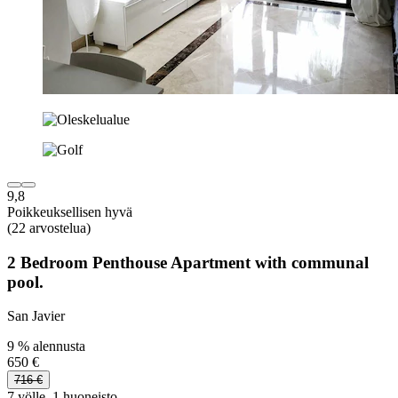
9,8
Poikkeuksellisen hyvä
(22 arvostelua)
2 Bedroom Penthouse Apartment with communal
pool.
San Javier
9 % alennusta
650 €
716 €
7 yölle, 1 huoneisto