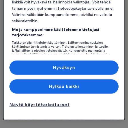
linkkiä voit hyväksyä tai hallinnoida valintojasi. Voit tehdä
tämän myös myöhemmin Tietosuojakäytäntö-sivullamme.
Valintasi välitetään kumppaneillemme, eivätkä ne vaikuta
selaustietoihin.
Siuntio
Huvilat: Pickala Golf
Me ja kumppanimme käsittelemme tietojasi
tarjotaksemme:
Tarkkojen sijaintitietojen käyttäminen. Laitteen ominaisuuksien
Löydä tyyliisi sopivia majoituspaikkoja
käyttäminen tunnistamista varten. Tietojen tallentaminen laitteelle
ja/tai laitteella olevien tietojen käyttö. Kohdennettu mainonta ja
personoitu sisältö, mainonnan ja sisällön mittaus, yleisötutkimus ja
Hae taloja
Hae huoneistoja/asuntoja
hae mökkejä
palvelujen kehittäminen.
Kumppanien (toimittajien) luettelo
Hyväksyn
Hylkää kaikki
Näytä käyttötarkoitukset
Talo
Huoneisto/asunto
Mökki