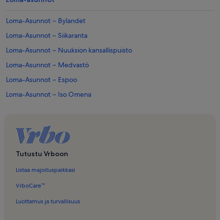
Loma-Asunnot − Bylandet
Loma-Asunnot − Siikaranta
Loma-Asunnot − Nuuksion kansallispuisto
Loma-Asunnot − Medvastö
Loma-Asunnot − Espoo
Loma-Asunnot − Iso Omena
Loma-Asunnot − Peuramaa Golf Hjortlandet
Loma-Asunnot − Pyhän Laurin kirkko
Loma-Asunnot − Svartvikin uimaranta
Loma-Asunnot − Nummelan koirapuisto
Tutustu Vrboon
Loma-Asunnot − Oitmäki
Listaa majoituspaikkasi
Loma-Asunnot − Masala
VrboCare™
Loma-Asunnot − Prisma
Luottamus ja turvallisuus
Loma-Asunnot − Sundsberg