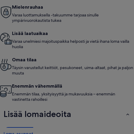
Mielenrauhaa
Varaa luottamuksella -takuumme tarjoaa sinulle
ympärivuorokautista tukea
Lisää laatuaikaa
Varaa unelmiesi majoituspaikka helposti ja vietä ihana loma vailla
huolia
Omaa tilaa
Täysin varustellut keittiöt, pesukoneet, uima-altaat, pihat ja paljon
muuta
Enemmän vähemmällä
Enemmän tilaa, yksityisyyttä ja mukavuuksia – enemmän
vastinetta rahoillesi
Lisää lomaideoita
Loma-asunnot