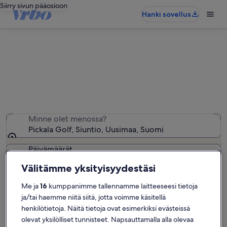
Siirry sivun pääosioon
Hanki sovellus
Hae Huvilat kohteen Pickala Golf
lähistöltä
Huvilat: Löysimme näitä 0 − anna haluamasi päivät
Minne olet menossa?
Pickala Golf, Siuntio, Uusimaa, Suomi
Päivämäärät
Välitämme yksityisyydestäsi
Asiakkaat
Me ja
16
kumppanimme tallennamme laitteeseesi tietoja
2 asiakasta
ja/tai haemme niitä siitä, jotta voimme käsitellä
henkilötietoja. Näitä tietoja ovat esimerkiksi evästeissä
Hae
olevat yksilölliset tunnisteet. Napsauttamalla alla olevaa