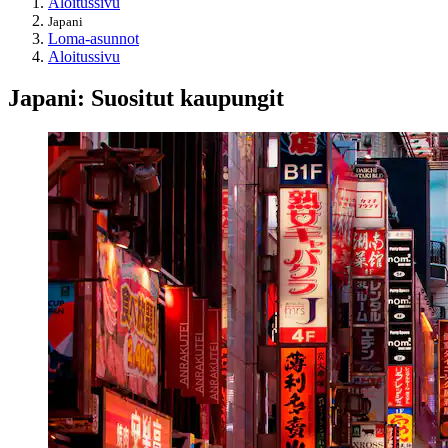
Aloitussivu
Japani
Loma-asunnot
Aloitussivu
Japani: Suositut kaupungit