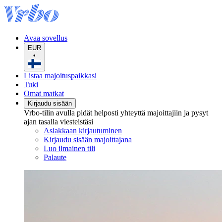
Avaa sovellus
EUR
•
Listaa majoituspaikkasi
Tuki
Omat matkat
Kirjaudu sisään
Vrbo-tilin avulla pidät helposti yhteyttä majoittajiin ja pysyt
ajan tasalla viesteistäsi
Asiakkaan kirjautuminen
Kirjaudu sisään majoittajana
Luo ilmainen tili
Palaute