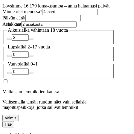
Löysimme 16 179 loma-asuntoa – anna haluamasi päivät
Minne olet menossa?
Päivämäärät
Asiakkaat
Aikuisia
Ikä vähintään 18 vuotta
Lapsia
Ikä 2–17 vuotta
Vauvoja
Ikä 0–1
Matkustan lemmikkien kanssa
Valitsemalla tämän ruudun näet vain sellaisia
majoituspaikkoja, jotka sallivat lemmikit
Valmis
Hae