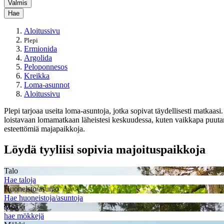
Valmis
Hae
Aloitussivu
Plepi
Ermionida
Argolida
Peloponnesos
Kreikka
Loma-asunnot
Aloitussivu
Plepi tarjoaa useita loma-asuntoja, jotka sopivat täydellisesti matkaa
loistavaan lomamatkaan läheistesi keskuudessa, kuten vaikkapa puuta
esteettömiä majapaikkoja.
Löydä tyyliisi sopivia majoituspaikkoja
Talo
Hae taloja
Huoneisto/asunto
Hae huoneistoja/asuntoja
Mökki
hae mökkejä