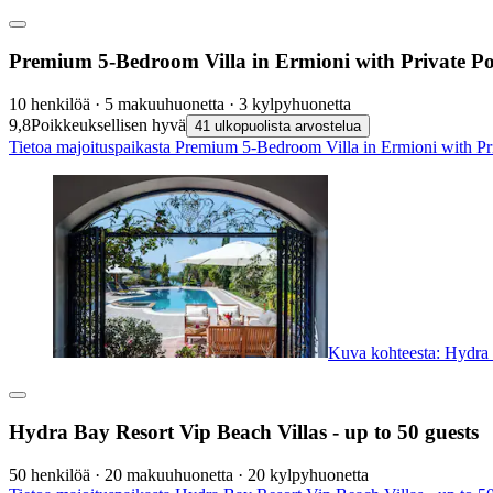
Premium 5-Bedroom Villa in Ermioni with Private P
10 henkilöä · 5 makuuhuonetta · 3 kylpyhuonetta
9,8
Poikkeuksellisen hyvä
41 ulkopuolista arvostelua
Tietoa majoituspaikasta Premium 5-Bedroom Villa in Ermioni with Pri
Kuva kohteesta: Hydra 
Hydra Bay Resort Vip Beach Villas - up to 50 guests
50 henkilöä · 20 makuuhuonetta · 20 kylpyhuonetta