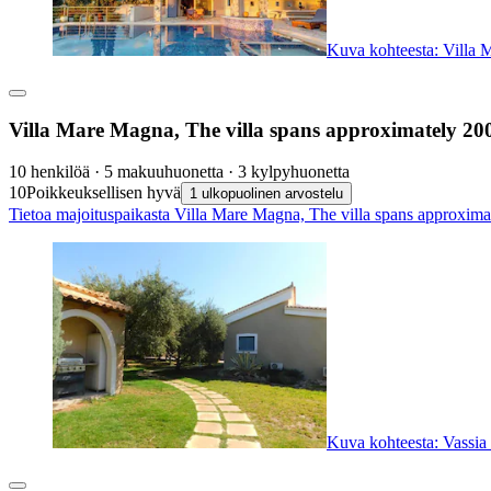
Kuva kohteesta: Villa M
Villa Mare Magna, The villa spans approximately 200 s
10 henkilöä · 5 makuuhuonetta · 3 kylpyhuonetta
10
Poikkeuksellisen hyvä
1 ulkopuolinen arvostelu
Tietoa majoituspaikasta Villa Mare Magna, The villa spans approximate
Kuva kohteesta: Vassi