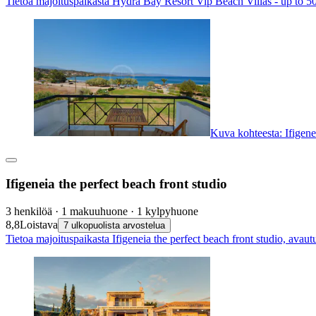
Tietoa majoituspaikasta Hydra Bay Resort Vip Beach Villas - up to 50 
Kuva kohteesta: Ifigenei
Ifigeneia the perfect beach front studio
3 henkilöä · 1 makuuhuone · 1 kylpyhuone
8,8
Loistava
7 ulkopuolista arvostelua
Tietoa majoituspaikasta Ifigeneia the perfect beach front studio, avaut