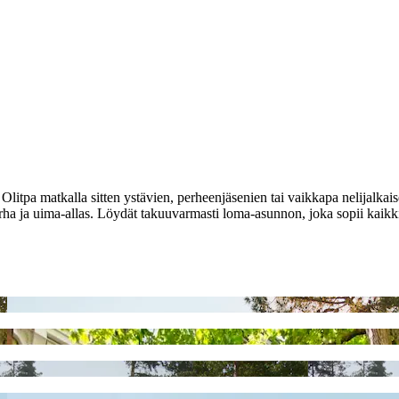
si. Olitpa matkalla sitten ystävien, perheenjäsenien tai vaikkapa nelij
rha ja uima-allas. Löydät takuuvarmasti loma-asunnon, joka sopii kaik