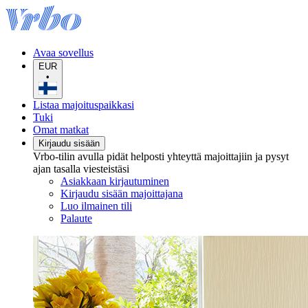
Avaa sovellus
EUR
•
Listaa majoituspaikkasi
Tuki
Omat matkat
Kirjaudu sisään
Vrbo-tilin avulla pidät helposti yhteyttä majoittajiin ja pysyt
ajan tasalla viesteistäsi
Asiakkaan kirjautuminen
Kirjaudu sisään majoittajana
Luo ilmainen tili
Palaute