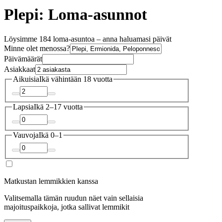
Plepi: Loma-asunnot
Löysimme 184 loma-asuntoa – anna haluamasi päivät
Minne olet menossa?
Päivämäärät
Asiakkaat
Aikuisia
Ikä vähintään 18 vuotta
Lapsia
Ikä 2–17 vuotta
Vauvoja
Ikä 0–1
Matkustan lemmikkien kanssa
Valitsemalla tämän ruudun näet vain sellaisia
majoituspaikkoja, jotka sallivat lemmikit