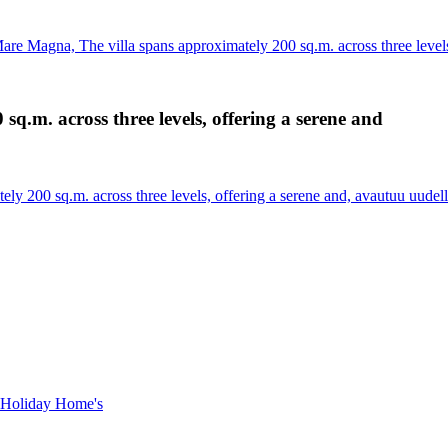
are Magna, The villa spans approximately 200 sq.m. across three levels
q.m. across three levels, offering a serene and
ly 200 sq.m. across three levels, offering a serene and, avautuu uudell
a Holiday Home's