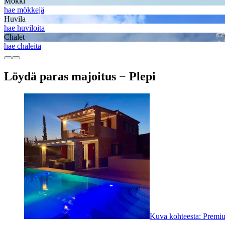
Mökki
hae mökkejä
Huvila
hae huviloita
Chalet
hae chaleita
Löydä paras majoitus − Plepi
Kuva kohteesta: Premiu