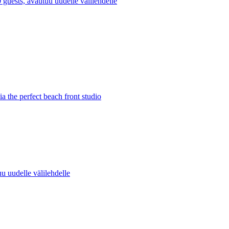
guests, avautuu uudelle välilehdelle
a the perfect beach front studio
uu uudelle välilehdelle