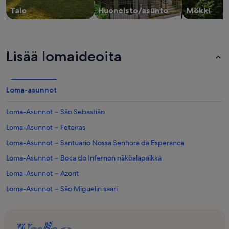
Talo
Huoneisto/asunto
Mökki
Lisää lomaideoita
Loma-asunnot
Loma-Asunnot − São Sebastião
Loma-Asunnot − Feteiras
Loma-Asunnot − Santuario Nossa Senhora da Esperanca
Loma-Asunnot − Boca do Infernon näköalapaikka
Loma-Asunnot − Azorit
Loma-Asunnot − São Miguelin saari
Loma-Asunnot − Azorien sotamuseo
Loma-Asunnot − Lagoa