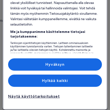
olevat yksilölliset tunnisteet. Napsauttamalla alla olevaa
linkkiä voit hyväksyä tai hallinnoida valintojasi. Voit tehdä
tämän myös myöhemmin Tietosuojakäytäntö-sivullamme.
Valintasi välitetään kumppaneillemme, eivätkä ne vaikuta
Valokuva: Tourismo de Portugal
selaustietoihin.
Portugali
Lemmikkiystävälliset loma-asunnot – Azorit
Me ja kumppanimme käsittelemme tietojasi
Azorit − Tutustu
tarjotaksemme:
lemmikkiystävällisiin loma-
Tarkkojen sijaintitietojen käyttäminen. Laitteen ominaisuuksien
käyttäminen tunnistamista varten. Tietojen tallentaminen laitteelle
asuntoihin
ja/tai laitteella olevien tietojen käyttö. Kohdennettu mainonta ja
personoitu sisältö, mainonnan ja sisällön mittaus, yleisötutkimus ja
palvelujen kehittäminen.
Kumppanien (toimittajien) luettelo
Lisätietoja majoituspaikasta Cliff-Top-meressä sijaitseva huv
Lisätietoj
Hyväksyn
Hylkää kaikki
Näytä käyttötarkoitukset