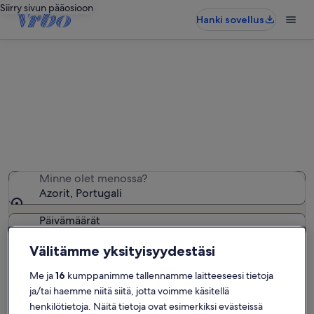
Siirry sivun pääosioon
Hanki sovellus
Azorit: Lemmikkiystävälliset loma-
asunnot
Lemmikkiystävälliset loma-asunnot: löysimme näitä 169
− anna haluamasi päivät
Minne olet menossa?
Azorit, Portugali
Päivämäärät
Välitämme yksityisyydestäsi
Asiakkaat
Me ja
16
kumppanimme tallennamme laitteeseesi tietoja
2 asiakasta, joilla on lemmikkejä
ja/tai haemme niitä siitä, jotta voimme käsitellä
henkilötietoja. Näitä tietoja ovat esimerkiksi evästeissä
Hae