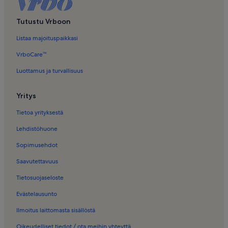
Loma-Asunnot − Ponta Delgada
Loma-Asunnot − Azorien yliopisto
Tutustu Vrboon
Loma-Asunnot − São Pedro
Listaa majoituspaikkasi
Aamiaismajoitukset – Azorit
VrboCare™
Huvilat – Azorit
Luottamus ja turvallisuus
Loma-Asunnot uima-altaalla kohteessa Azorit
Yritys
Huoneistot ja asunnot – Azorit
Perheloma-Asunnot kohteessa Azorit
Tietoa yrityksestä
Lehdistöhuone
Sopimusehdot
Saavutettavuus
Tietosuojaseloste
Evästelausunto
Ilmoitus laittomasta sisällöstä
Oikeudelliset tiedot / ota meihin yhteyttä