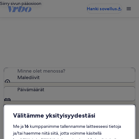
Siirry sivun pääosioon
Hanki sovellus
Malediivit: Mökit
Mökit: Löysimme näitä 0 − anna haluamasi päivät
Minne olet menossa?
Malediivit
Päivämäärät
Asiakkaat
2 asiakasta
Välitämme yksityisyydestäsi
Me ja
16
kumppanimme tallennamme laitteeseesi tietoja
Hae
ja/tai haemme niitä siitä, jotta voimme käsitellä