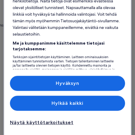
henkilötietoja. Näitä tietoja ovat esimerkiksi evästeissä
olevat yksilölliset tunnisteet. Napsauttamalla alla olevaa
linkkiä voit hyväksyä tai hallinnoida valintojasi. Voit tehdä
tämän myös myöhemmin Tietosuojakäytäntö-sivullamme.
Valokuva: Maldives Tourism Promotion Board
Valintasi välitetään kumppaneillemme, eivätkä ne vaikuta
Aloitussivu
Mökit: Malediivit
selaustietoihin.
Malediivit: Suositut kaupungit
Me ja kumppanimme käsittelemme tietojasi
tarjotaksemme:
Helengeli
Velavaru
Tarkkojen sijaintitietojen käyttäminen. Laitteen ominaisuuksien
käyttäminen tunnistamista varten. Tietojen tallentaminen laitteelle
ja/tai laitteella olevien tietojen käyttö. Kohdennettu mainonta ja
personoitu sisältö, mainonnan ja sisällön mittaus, yleisötutkimus ja
palvelujen kehittäminen.
Kumppanien (toimittajien) luettelo
Hyväksyn
Hylkää kaikki
Helengeli
Velavaru
Helengeli
Velavaru
Näytä käyttötarkoitukset
Löydä tyyliisi sopivia majoituspaikkoja