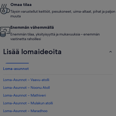
Omaa tilaa
Täysin varustellut keittiöt, pesukoneet, uima-altaat, pihat ja paljon
muuta
Enemmän vähemmällä
Enemmän tilaa, yksityisyyttä ja mukavuuksia – enemmän
vastinetta rahoillesi
Lisää lomaideoita
Loma-asunnot
Loma-Asunnot − Vaavu-atolli
Loma-Asunnot − Noonu Atoll
Loma-Asunnot − Mathiveri
Loma-Asunnot − Mulakun atolli
Loma-Asunnot − Maradhoo