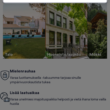
Hae taloja
Hae huoneistoja/asuntoja
hae mökkejä
Talo
Huoneisto/asunto
Mökki
Mielenrauhaa
Varaa luottamuksella -takuumme tarjoaa sinulle
ympärivuorokautista tukea
Lisää laatuaikaa
Varaa unelmiesi majoituspaikka helposti ja vietä ihana loma vailla
huolia