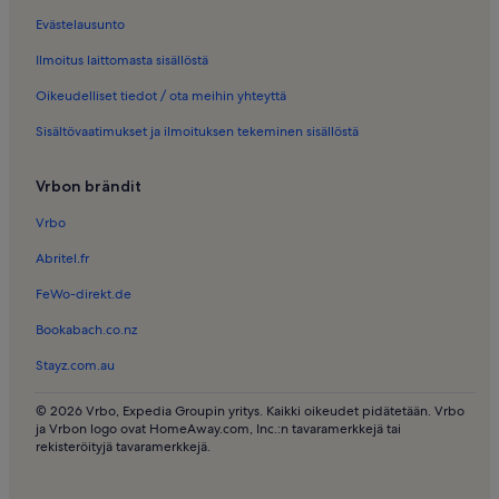
Longstay kohteessa Hulhumalé
Evästelausunto
Longstay kohteessa Dhidhdhoo
Ilmoitus laittomasta sisällöstä
Oikeudelliset tiedot / ota meihin yhteyttä
Sisältövaatimukset ja ilmoituksen tekeminen sisällöstä
Vrbon brändit
Vrbo
Abritel.fr
FeWo-direkt.de
Bookabach.co.nz
Stayz.com.au
© 2026 Vrbo, Expedia Groupin yritys. Kaikki oikeudet pidätetään. Vrbo
ja Vrbon logo ovat HomeAway.com, Inc.:n tavaramerkkejä tai
rekisteröityjä tavaramerkkejä.