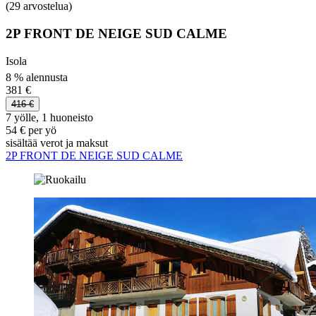
(29 arvostelua)
2P FRONT DE NEIGE SUD CALME
Isola
8 % alennusta
381 €
416 €
7 yölle, 1 huoneisto
54 € per yö
sisältää verot ja maksut
2P FRONT DE NEIGE SUD CALME