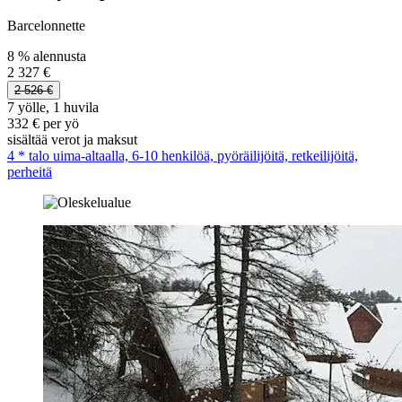
Barcelonnette
8 % alennusta
2 327 €
2 526 €
7 yölle, 1 huvila
332 € per yö
sisältää verot ja maksut
4 * talo uima-altaalla, 6-10 henkilöä, pyöräilijöitä, retkeilijöitä,
perheitä