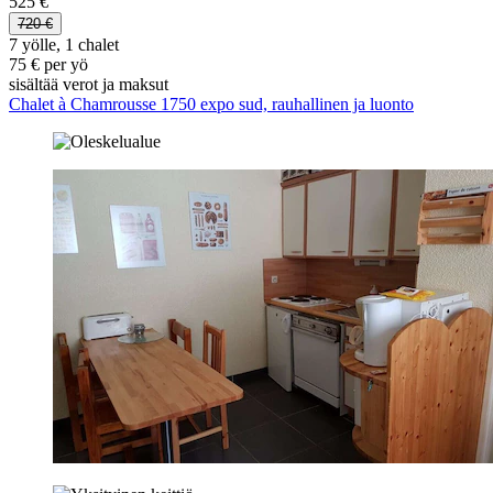
525 €
720 €
7 yölle, 1 chalet
75 € per yö
sisältää verot ja maksut
Chalet à Chamrousse 1750 expo sud, rauhallinen ja luonto