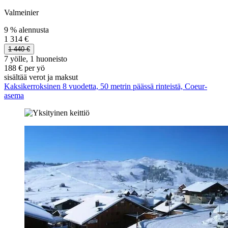
Valmeinier
9 % alennusta
1 314 €
1 440 €
7 yölle, 1 huoneisto
188 € per yö
sisältää verot ja maksut
Kaksikerroksinen 8 vuodetta, 50 metrin päässä rinteistä, Coeur-
asema