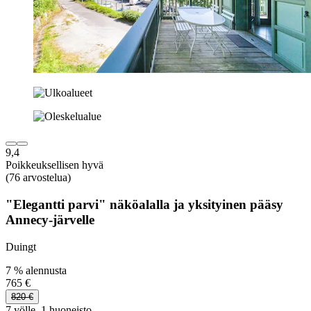
9,4
Poikkeuksellisen hyvä
(76 arvostelua)
"Elegantti parvi" näköalalla ja yksityinen pääsy
Annecy-järvelle
Duingt
7 % alennusta
765 €
820 €
7 yölle, 1 huoneisto