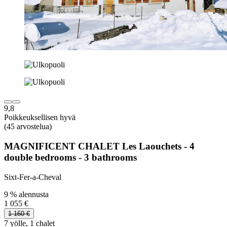
9,8
Poikkeuksellisen hyvä
(45 arvostelua)
MAGNIFICENT CHALET Les Laouchets - 4
double bedrooms - 3 bathrooms
Sixt-Fer-a-Cheval
9 % alennusta
1 055 €
1 160 €
7 yölle, 1 chalet