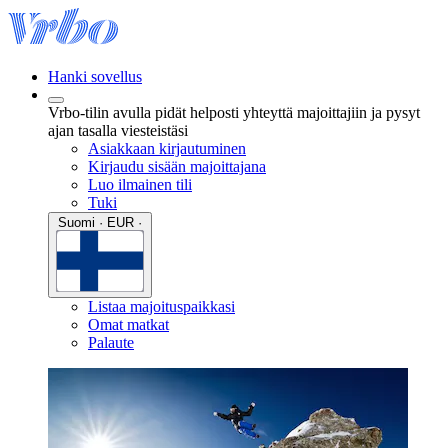
Hanki sovellus
Vrbo-tilin avulla pidät helposti yhteyttä majoittajiin ja pysyt
ajan tasalla viesteistäsi
Asiakkaan kirjautuminen
Kirjaudu sisään majoittajana
Luo ilmainen tili
Tuki
Suomi · EUR ·
Listaa majoituspaikkasi
Omat matkat
Palaute