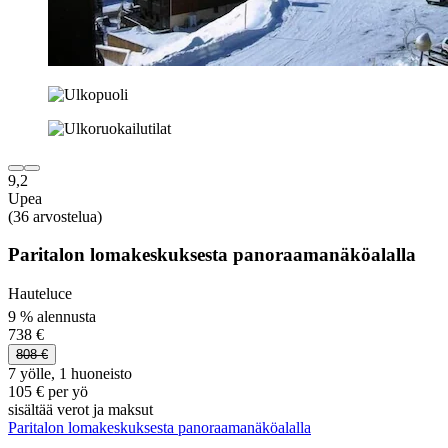
9,2
Upea
(36 arvostelua)
Paritalon lomakeskuksesta panoraamanäköalalla
Hauteluce
9 % alennusta
738 €
808 €
7 yölle, 1 huoneisto
105 € per yö
sisältää verot ja maksut
Paritalon lomakeskuksesta panoraamanäköalalla