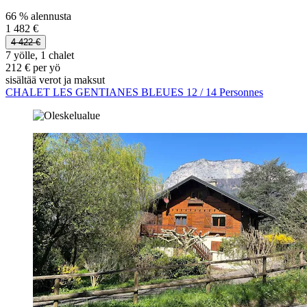
66 % alennusta
1 482 €
4 422 €
7 yölle, 1 chalet
212 € per yö
sisältää verot ja maksut
CHALET LES GENTIANES BLEUES 12 / 14 Personnes