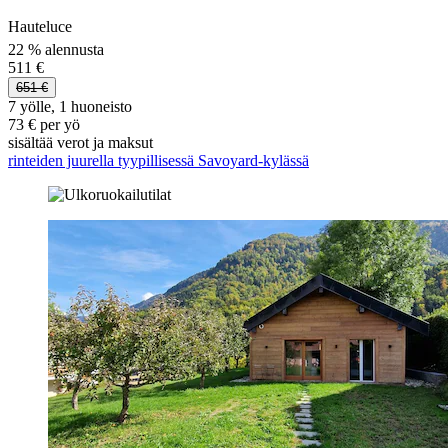
Hauteluce
22 % alennusta
511 €
651 €
7 yölle, 1 huoneisto
73 € per yö
sisältää verot ja maksut
rinteiden juurella tyypillisessä Savoyard-kylässä