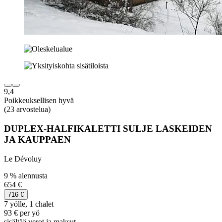
9,4
Poikkeuksellisen hyvä
(23 arvostelua)
DUPLEX-HALFIKALETTI SULJE LASKEIDEN
JA KAUPPAEN
Le Dévoluy
9 % alennusta
654 €
716 €
7 yölle, 1 chalet
93 € per yö
sisältää verot ja maksut