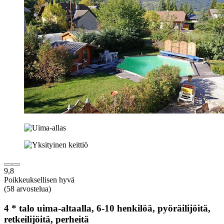
9,8
Poikkeuksellisen hyvä
(58 arvostelua)
4 * talo uima-altaalla, 6-10 henkilöä, pyöräilijöitä,
retkeilijöitä, perheitä