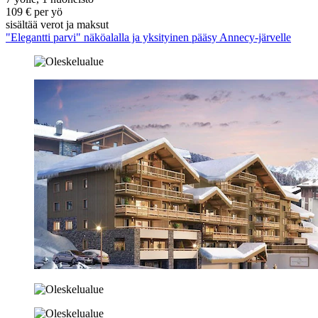
109 € per yö
sisältää verot ja maksut
"Elegantti parvi" näköalalla ja yksityinen pääsy Annecy-järvelle