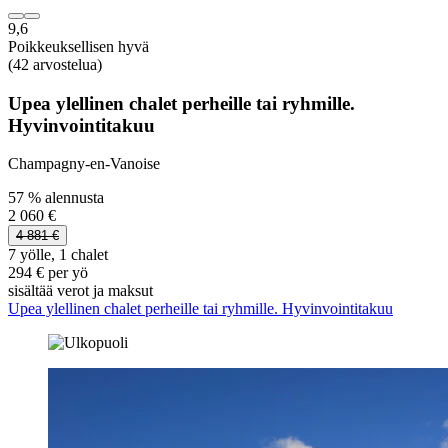
9,6
Poikkeuksellisen hyvä
(42 arvostelua)
Upea ylellinen chalet perheille tai ryhmille.
Hyvinvointitakuu
Champagny-en-Vanoise
57 % alennusta
2 060 €
4 881 €
7 yölle, 1 chalet
294 € per yö
sisältää verot ja maksut
Upea ylellinen chalet perheille tai ryhmille. Hyvinvointitakuu