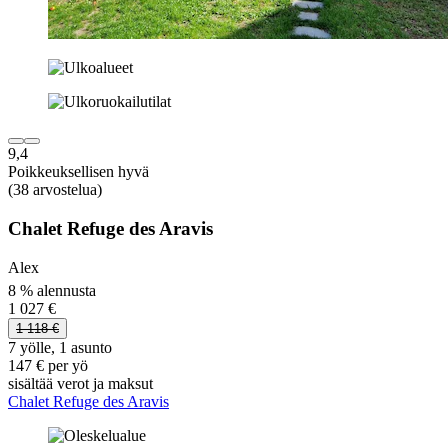
9,4
Poikkeuksellisen hyvä
(38 arvostelua)
Chalet Refuge des Aravis
Alex
8 % alennusta
1 027 €
1 118 €
7 yölle, 1 asunto
147 € per yö
sisältää verot ja maksut
Chalet Refuge des Aravis