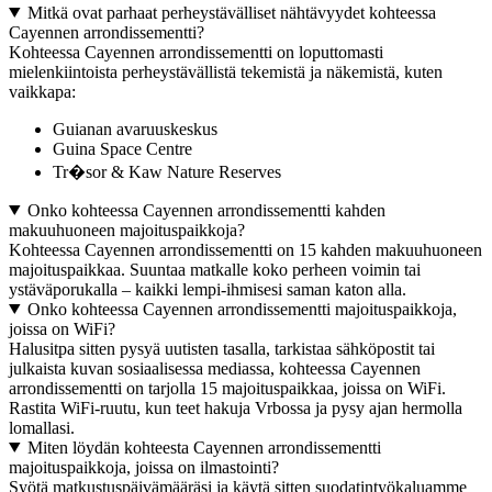
Mitkä ovat parhaat perheystävälliset nähtävyydet kohteessa
Cayennen arrondissementti?
Kohteessa Cayennen arrondissementti on loputtomasti
mielenkiintoista perheystävällistä tekemistä ja näkemistä, kuten
vaikkapa:
Guianan avaruuskeskus
Guina Space Centre
Tr�sor & Kaw Nature Reserves
Onko kohteessa Cayennen arrondissementti kahden
makuuhuoneen majoituspaikkoja?
Kohteessa Cayennen arrondissementti on 15 kahden makuuhuoneen
majoituspaikkaa. Suuntaa matkalle koko perheen voimin tai
ystäväporukalla – kaikki lempi-ihmisesi saman katon alla.
Onko kohteessa Cayennen arrondissementti majoituspaikkoja,
joissa on WiFi?
Halusitpa sitten pysyä uutisten tasalla, tarkistaa sähköpostit tai
julkaista kuvan sosiaalisessa mediassa, kohteessa Cayennen
arrondissementti on tarjolla 15 majoituspaikkaa, joissa on WiFi.
Rastita WiFi-ruutu, kun teet hakuja Vrbossa ja pysy ajan hermolla
lomallasi.
Miten löydän kohteesta Cayennen arrondissementti
majoituspaikkoja, joissa on ilmastointi?
Syötä matkustuspäivämääräsi ja käytä sitten suodatintyökaluamme