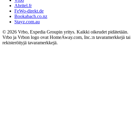
Vrbo
Abritel.fr
FeWo-direkt.de
Bookabach.co.nz
Stayz.com.au
© 2026 Vrbo, Expedia Groupin yritys. Kaikki oikeudet pidätetään.
Vrbo ja Vrbon logo ovat HomeAway.com, Inc.:n tavaramerkkejä tai
rekisteröityjä tavaramerkkejä.