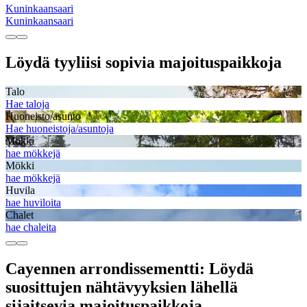
Kuninkaansaari
Kuninkaansaari
Löydä tyyliisi sopivia majoituspaikkoja
Talo
Hae taloja
Huoneisto/asunto
Hae huoneistoja/asuntoja
Mökki
hae mökkejä
Mökki
hae mökkejä
Huvila
hae huviloita
Chalet
hae chaleita
Cayennen arrondissementti: Löydä
suosittujen nähtävyyksien lähellä
sijaitsevia majoituspaikkoja