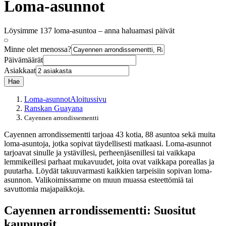
Loma-asunnot
Löysimme 137 loma-asuntoa – anna haluamasi päivät
Minne olet menossa?
Päivämäärät
Asiakkaat
Hae
Loma-asunnot
Aloitussivu
Ranskan Guayana
Cayennen arrondissementti
Cayennen arrondissementti tarjoaa 43 kotia, 88 asuntoa sekä muita
loma-asuntoja, jotka sopivat täydellisesti matkaasi. Loma-asunnot
tarjoavat sinulle ja ystävillesi, perheenjäsenillesi tai vaikkapa
lemmikeillesi parhaat mukavuudet, joita ovat vaikkapa poreallas ja
puutarha. Löydät takuuvarmasti kaikkien tarpeisiin sopivan loma-
asunnon. Valikoimissamme on muun muassa esteettömiä tai
savuttomia majapaikkoja.
Cayennen arrondissementti: Suositut
kaupungit