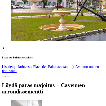
3
Place des Palmistes (aukio)
Lisätietoja kohteesta Place des Palmistes (aukio). Avautuu uuteen
ikkunaan.
Löydä paras majoitus − Cayennen
arrondissementti