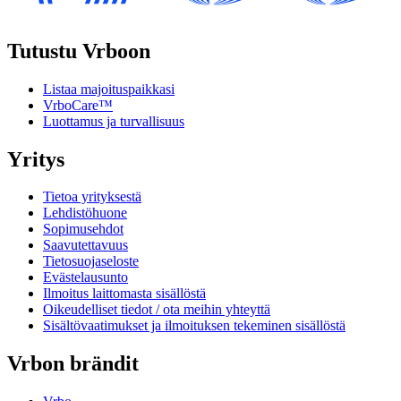
Tutustu Vrboon
Listaa majoituspaikkasi
VrboCare™
Luottamus ja turvallisuus
Yritys
Tietoa yrityksestä
Lehdistöhuone
Sopimusehdot
Saavutettavuus
Tietosuojaseloste
Evästelausunto
Ilmoitus laittomasta sisällöstä
Oikeudelliset tiedot / ota meihin yhteyttä
Sisältövaatimukset ja ilmoituksen tekeminen sisällöstä
Vrbon brändit