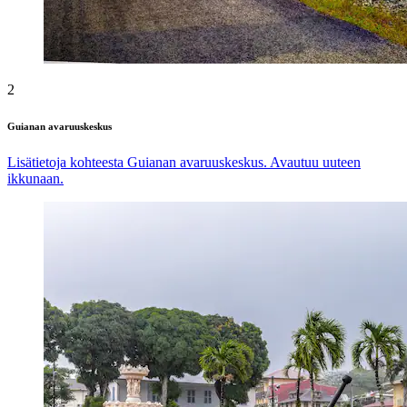
2
Guianan avaruuskeskus
Lisätietoja kohteesta Guianan avaruuskeskus. Avautuu uuteen
ikkunaan.