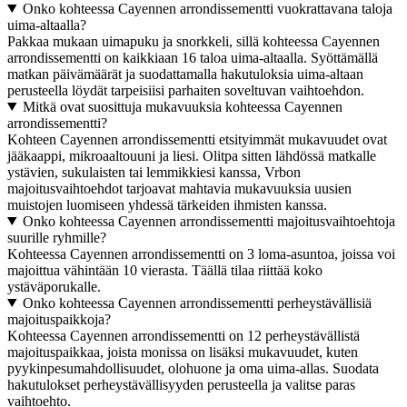
Onko kohteessa Cayennen arrondissementti vuokrattavana taloja
uima-altaalla?
Pakkaa mukaan uimapuku ja snorkkeli, sillä kohteessa Cayennen
arrondissementti on kaikkiaan 16 taloa uima-altaalla. Syöttämällä
matkan päivämäärät ja suodattamalla hakutuloksia uima-altaan
perusteella löydät tarpeisiisi parhaiten soveltuvan vaihtoehdon.
Mitkä ovat suosittuja mukavuuksia kohteessa Cayennen
arrondissementti?
Kohteen Cayennen arrondissementti etsityimmät mukavuudet ovat
jääkaappi, mikroaaltouuni ja liesi. Olitpa sitten lähdössä matkalle
ystävien, sukulaisten tai lemmikkiesi kanssa, Vrbon
majoitusvaihtoehdot tarjoavat mahtavia mukavuuksia uusien
muistojen luomiseen yhdessä tärkeiden ihmisten kanssa.
Onko kohteessa Cayennen arrondissementti majoitusvaihtoehtoja
suurille ryhmille?
Kohteessa Cayennen arrondissementti on 3 loma-asuntoa, joissa voi
majoittua vähintään 10 vierasta. Täällä tilaa riittää koko
ystäväporukalle.
Onko kohteessa Cayennen arrondissementti perheystävällisiä
majoituspaikkoja?
Kohteessa Cayennen arrondissementti on 12 perheystävällistä
majoituspaikkaa, joista monissa on lisäksi mukavuudet, kuten
pyykinpesumahdollisuudet, olohuone ja oma uima-allas. Suodata
hakutulokset perheystävällisyyden perusteella ja valitse paras
vaihtoehto.