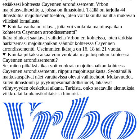
etsiäksesi kohteesta Cayennen arrondissementti Vrbon
majoitusvaihtoehtoja, joissa on ilmastointi. Täällä on tarjolla 44
ilmastoitua majoitusvaihtoehtoa, joten voit takuulla nauttia mukavan
viileästä lomailusta.
Kuinka vanha on oltava, jotta voi vuokrata majoituspaikan
kohteesta Cayennen arrondissementti?
Ikärajoitukset saattavat vaihdella Vrbon eri kohteissa, joten tarkista
harkitsemasi majoituspaikan säännöt kohteessa Cayennen
arrondissementti. Useimmiten ikäraja on 16, 18 tai 21 vuotta.
Kuinka pitkäksi aikaa voin vuokrata majoituspaikan kohteessa
Cayennen arrondissementti?
Se, miten pitkäksi aikaa voit vuokrata majoituspaikan kohteessa
Cayennen arrondissementti, riippuu majoituspaikasta. Syöttämällä
matkustuspäivät näet varattavissa olevat vaihtoehdot. Mukavuudet,
kuten ilmastointi ja pyykinpesumahdollisuudet, takaavat
viihtyvyyden oleskelusi aikana. Tarkista, onko saatavilla alennuksia
viikko- tai kuukausikohtaisista hinnoista.