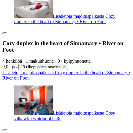
Lisätietoja majoituspaikasta Cozy
duplex in the heart of Sinnamary • River on Foot
Cozy duplex in the heart of Sinnamary • River on
Foot
4 henkilöä · 1 makuuhuone · 0+ kylpyhuonetta
9,0
Upea
19 ulkopuolista arvostelua
Lisätietoja majoituspaikasta Cozy duplex in the heart of Sinnamary •
River on Foot
Lisätietoja majoituspaikasta Cosy
villa with whirlpool bath,