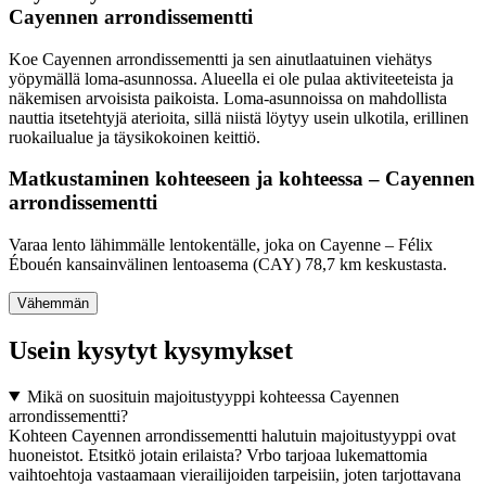
Cayennen arrondissementti
Koe Cayennen arrondissementti ja sen ainutlaatuinen viehätys
yöpymällä loma-asunnossa. Alueella ei ole pulaa aktiviteeteista ja
näkemisen arvoisista paikoista. Loma-asunnoissa on mahdollista
nauttia itsetehtyjä aterioita, sillä niistä löytyy usein ulkotila, erillinen
ruokailualue ja täysikokoinen keittiö.
Matkustaminen kohteeseen ja kohteessa – Cayennen
arrondissementti
Varaa lento lähimmälle lentokentälle, joka on Cayenne – Félix
Ébouén kansainvälinen lentoasema (CAY) 78,7 km keskustasta.
Vähemmän
Usein kysytyt kysymykset
Mikä on suosituin majoitustyyppi kohteessa Cayennen
arrondissementti?
Kohteen Cayennen arrondissementti halutuin majoitustyyppi ovat
huoneistot. Etsitkö jotain erilaista? Vrbo tarjoaa lukemattomia
vaihtoehtoja vastaamaan vierailijoiden tarpeisiin, joten tarjottavana