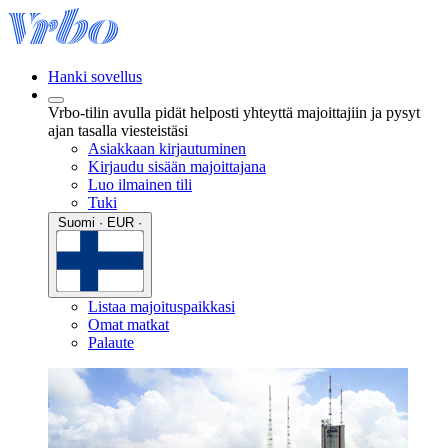
Hanki sovellus
Vrbo-tilin avulla pidät helposti yhteyttä majoittajiin ja pysyt
ajan tasalla viesteistäsi
Asiakkaan kirjautuminen
Kirjaudu sisään majoittajana
Luo ilmainen tili
Tuki
Suomi · EUR ·
Listaa majoituspaikkasi
Omat matkat
Palaute