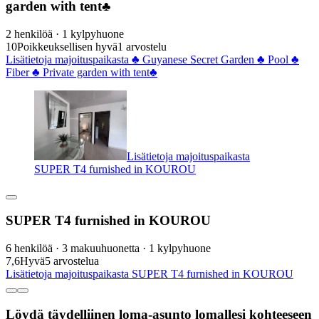
garden with tent♣
2 henkilöä · 1 kylpyhuone
10
Poikkeuksellisen hyvä
1 arvostelu
Lisätietoja majoituspaikasta ♣ Guyanese Secret Garden ♣ Pool ♣
Fiber ♣ Private garden with tent♣
Lisätietoja majoituspaikasta
SUPER T4 furnished in KOUROU
SUPER T4 furnished in KOUROU
6 henkilöä · 3 makuuhuonetta · 1 kylpyhuone
7,6
Hyvä
5 arvostelua
Lisätietoja majoituspaikasta SUPER T4 furnished in KOUROU
Löydä täydelliinen loma-asunto lomallesi kohteeseen