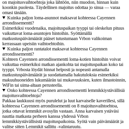
on majoitusvaihtoehtoja joka lähtöön, niin muodon, hinnan kuin
koonkin puolesta. Täydellinen majoitus odottaa jo sinua — varaa
omasi tänään.
Kuinka paljon loma-asunnot maksavat kohteessa Cayennen
arrondissementti?
Esimerkiksi vuodenaika, majoituspaikan tyyppi tai oleskelun pituus
vaikuttavat loma-asuntojen hintoihin. Syöttämällä
matkustuspäivämäärät pääset tutustumaan Vrbon valikoiman
kerrassaan upeisiin vaihtoehtoihin.
Kuinka paljon rantatalot maksavat kohteessa Cayennen
arrondissementti?
Kohteen Cayennen arrondissementti loma-kotien hintoihin voivat
vaikuttaa esimerkiksi matkan ajankohta tai majoituspaikan koko tai
tyyppi. Vrbosta löydät hinnat helposti ja nopeasti antamalla
matkustuspäivämäärät ja suodattamalla hakutuloksia esimerkiksi
makuuhuoneiden lukumäärän tai mukavuuksien, kuten ilmastoinnin,
WiFin tai uima-altaan perusteella.
Onko kohteessa Cayennen arrondissementti lemmikkiystävällisiä
majoitusvaihtoehtoja?
Pakkaa laukkuusi myös purulelut ja luut karvaiselle kaverillesi, sillä
kohteessa Cayennen arrondissementti on 8 majoitusvaihtoehtoa,
jotka ottavat lemmikit avosylin vastaan. Anna karvaisen ystäväsi
nauttia matkasta perheen kanssa yhdessä Vrbon
lemmikkiystävällisistä majoituspaikoista. Syötä vain päivämäärät ja
valitse sitten Lemmikit sallittu -valintaruutu.