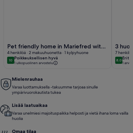
Lisätietoja majoituspaikasta Pet friendly home in Mariefred 
Lisätieto
Pet friendly home in Mariefred with
3 huon
WiFi
4 henkilöä · 2 makuuhuonetta · 1 kylpyhuone
7 henkilö
poikkeuksellisen
eritt
Poikkeuksellisen hyvä
Eritt
10
8,0
10 kautta 10
8,0 kaut
1 ulkopuolinen arvostelu
1 arvos
hyvä
hyvä
(1
arvos
Mielenrauhaa
Varaa luottamuksella -takuumme tarjoaa sinulle
ympärivuorokautista tukea
Lisää laatuaikaa
Varaa unelmiesi majoituspaikka helposti ja vietä ihana loma vailla
huolia
Omaa tilaa