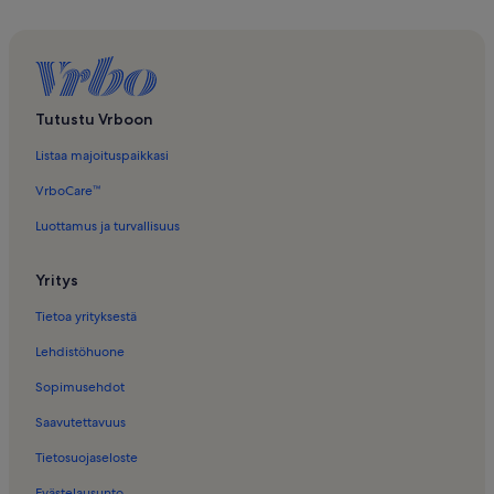
Loma-Asunnot − Strängnäs domkyrka
Vuoristoloma-Asunnot lähellä kohdetta Mariefredin
museorautatieasema
Tutustu Vrboon
Listaa majoituspaikkasi
VrboCare™
Luottamus ja turvallisuus
Yritys
Tietoa yrityksestä
Lehdistöhuone
Sopimusehdot
Saavutettavuus
Tietosuojaseloste
Evästelausunto