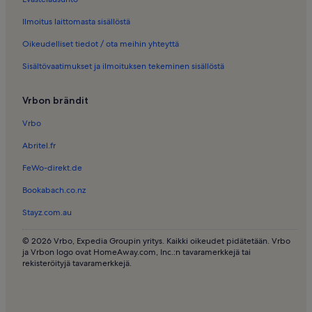
Ilmoitus laittomasta sisällöstä
Oikeudelliset tiedot / ota meihin yhteyttä
Sisältövaatimukset ja ilmoituksen tekeminen sisällöstä
Vrbon brändit
Vrbo
Abritel.fr
FeWo-direkt.de
Bookabach.co.nz
Stayz.com.au
© 2026 Vrbo, Expedia Groupin yritys. Kaikki oikeudet pidätetään. Vrbo
ja Vrbon logo ovat HomeAway.com, Inc.:n tavaramerkkejä tai
rekisteröityjä tavaramerkkejä.