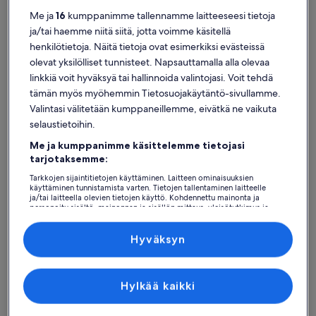
Me ja
16
kumppanimme tallennamme laitteeseesi tietoja
ja/tai haemme niitä siitä, jotta voimme käsitellä
henkilötietoja. Näitä tietoja ovat esimerkiksi evästeissä
olevat yksilölliset tunnisteet. Napsauttamalla alla olevaa
Mariefred
linkkiä voit hyväksyä tai hallinnoida valintojasi. Voit tehdä
Loma-asunnot lähellä kohdetta Mariefredin museorautatieasema
tämän myös myöhemmin Tietosuojakäytäntö-sivullamme.
Valintasi välitetään kumppaneillemme, eivätkä ne vaikuta
Löydä täydellinen yksityinen loma-asunto kohteen Mariefredin
selaustietoihin.
museorautatieasema lähistöltä. Lomakodit tarjoavat sinulle ja
ystävillesi, perheenjäsenille tai lemmikillesi parhaat mukavuudet,
Me ja kumppanimme käsittelemme tietojasi
joita ovat vaikkapa pysäköinti ja uima-allas. Mitä tahansa sitten
tarjotaksemme:
etsitkin, löydät takuuvarmasti loma-asunnon, joka täyttää kaikkien
Tarkkojen sijaintitietojen käyttäminen. Laitteen ominaisuuksien
tarpeet. Valikoimissamme on esim. esteettömiä tai savuttomia
käyttäminen tunnistamista varten. Tietojen tallentaminen laitteelle
majapaikkoja.
ja/tai laitteella olevien tietojen käyttö. Kohdennettu mainonta ja
personoitu sisältö, mainonnan ja sisällön mittaus, yleisötutkimus ja
palvelujen kehittäminen.
Kumppanien (toimittajien) luettelo
Hyväksyn
Löydä tyyliisi sopivia majoituspaikkoja
Hae taloja
Hae huoneistoja/asuntoja
hae mökkejä
Hylkää kaikki