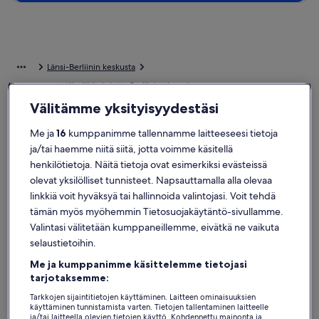
Länsi-Berliinin keskusta
Loma-asunnot lähellä kohdetta Berliinin akvaario
Välitämme yksityisyydestäsi
Jos tahdot yöpyä kohteen Berliinin akvaario lähellä, käy katsomassa
yksityisiä loma-asuntoja löytääksesi täydellisen majoituksen
Me ja
16
kumppanimme tallennamme laitteeseesi tietoja
matkallesi. Majoituitpa lomakotiin sitten lasten ja lemmikkien tai
ja/tai haemme niitä siitä, jotta voimme käsitellä
ystävien kanssa, sinulla on käytössäsi parhaat mukavuudet ihanaan
henkilötietoja. Näitä tietoja ovat esimerkiksi evästeissä
lomaan kaukana kotoa, kuten Wi-Fi ja pysäköinti. Mitä ikinä sitten
olevat yksilölliset tunnisteet. Napsauttamalla alla olevaa
etsitkään, löydät taatusti kaikkien tarpeisiin sopivan loma-asunnon.
Valikoimissamme on esim. esteettömiä tai savuttomia majapaikkoja.
linkkiä voit hyväksyä tai hallinnoida valintojasi. Voit tehdä
tämän myös myöhemmin Tietosuojakäytäntö-sivullamme.
Valintasi välitetään kumppaneillemme, eivätkä ne vaikuta
Loma-asuntoja ja viikkoalennuksia – Berliinin
selaustietoihin.
akvaario
Me ja kumppanimme käsittelemme tietojasi
Näytetään tarjouksia päivämäärille:
6.11.−13.11.
tarjotaksemme:
Tarkkojen sijaintitietojen käyttäminen. Laitteen ominaisuuksien
Majoituspaikan
Kleine Perle am Schwielowsee
Majoitu
Lomamökki 
käyttäminen tunnistamista varten. Tietojen tallentaminen laitteelle
Poikkeuksellisen hyvä
Poikkeu
9,6
(20 arvostelua)
9,6
Kleine
Lomamö
9,6 kautta 10, Poikkeuksellisen hyvä, (20 arvostelua)
9,6 kautta 
ja/tai laitteella olevien tietojen käyttö. Kohdennettu mainonta ja