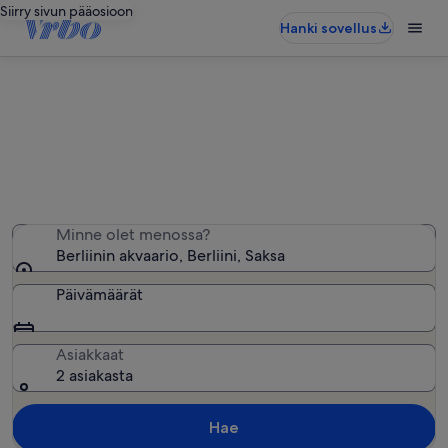
Siirry sivun pääosioon
Hanki sovellus
Berliinin akvaario − lähellä olevia
loma-asuntoja
Löysimme 1 733 loma-asuntoa – anna haluamasi päivät
Minne olet menossa?
Berliinin akvaario, Berliini, Saksa
Päivämäärät
Asiakkaat
2 asiakasta
Hae