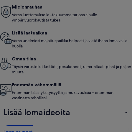
Mielenrauhaa
Varaa luottamuksella -takuumme tarjoaa sinulle
ympärivuorokautista tukea
Lisää laatuaikaa
Varaa unelmiesi majoituspaikka helposti ja vietä ihana loma vailla
huolia
Omaa tilaa
Täysin varustellut keittiöt, pesukoneet, uima-altaat, pihat ja paljon
muuta
Enemmän vähemmällä
Enemmän tilaa, yksityisyyttä ja mukavuuksia – enemmän
vastinetta rahoillesi
Lisää lomaideoita
Loma-asunnot