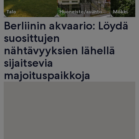
Talo
Huoneisto/asunto
Mökki
Berliinin akvaario: Löydä
suosittujen
nähtävyyksien lähellä
sijaitsevia
majoituspaikkoja