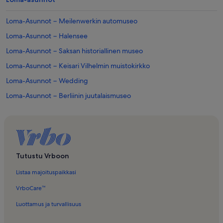
Loma-Asunnot − Meilenwerkin automuseo
Loma-Asunnot − Halensee
Loma-Asunnot − Saksan historiallinen museo
Loma-Asunnot − Keisari Vilhelmin muistokirkko
Loma-Asunnot − Wedding
Loma-Asunnot − Berliinin juutalaismuseo
Loma-Asunnot − silent green Kulturquartierin kulttuurikeskus
Loma-Asunnot − Diplomatenviertel
Loma-Asunnot − Berliini
Loma-Asunnot − Schmargendorf
Tutustu Vrboon
Loma-Asunnot − Schönhauser Alleen juutalainen hautausmaa
Listaa majoituspaikkasi
Loma-Asunnot − Berliinin muurin muistomerkki
VrboCare™
Loma-Asunnot − Charlottenburgin linna
Luottamus ja turvallisuus
Loma-Asunnot − Berliinin eläintarha