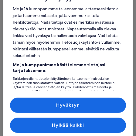
Me ja
16
kumppanimme tallennamme laitteeseesi tietoja
ja/tai haemme niitä siitä, jotta voimme käsitellä
henkilötietoja. Näitä tietoja ovat esimerkiksi evästeissä
olevat yksilölliset tunnisteet. Napsauttamalla alla olevaa
Kotka
linkkiä voit hyväksyä tai hallinnoida valintojasi. Voit tehdä
Loma-asunnot lähellä kohdetta Langinkosken keisarillinen kalastusmaja
tämän myös myöhemmin Tietosuojakäytäntö-sivullamme.
Valintasi välitetään kumppaneillemme, eivätkä ne vaikuta
Valitse loistava lomakoti kohteen Langinkosken keisarillinen
selaustietoihin.
kalastusmaja lähistöltä. Lomakodit tarjoavat sinulle ja
perheenjäsenillesi, ystävillesi tai nelijalkaiselle kumppanillesi
Me ja kumppanimme käsittelemme tietojasi
haluamanne mukavuudet, joita ovat esimerkiksi kaapelitelevisio ja
tarjotaksemme:
pyykinpesukone sekä kuivausrumpu. Mitä ikinä sitten etsitkään,
löydät varmasti loma-asunnon, joka täyttää kaikkien tarpeet.
Tarkkojen sijaintitietojen käyttäminen. Laitteen ominaisuuksien
Valikoimissamme on esim. savuttomia tai esteettömiä majapaikkoja.
käyttäminen tunnistamista varten. Tietojen tallentaminen laitteelle
ja/tai laitteella olevien tietojen käyttö. Kohdennettu mainonta ja
personoitu sisältö, mainonnan ja sisällön mittaus, yleisötutkimus ja
palvelujen kehittäminen.
Kumppanien (toimittajien) luettelo
Hyväksyn
Löydä tyyliisi sopivia majoituspaikkoja
Hae taloja
Hae huoneistoja/asuntoja
hae mökkejä
Hylkää kaikki