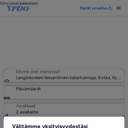
Siirry sivun pääosioon
Hanki sovellus
Langinkosken keisarillinen
kalastusmaja − lähellä olevia loma-
asuntoja
Löysimme 20 loma-asuntoa – anna haluamasi päivät
Minne olet menossa?
Langinkosken keisarillinen kalastusmaja, Kotka, Kymen
Päivämäärät
Asiakkaat
2 asiakasta
Välitämme yksityisyydestäsi
Hae