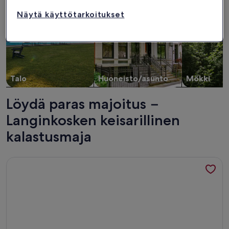
Näytä käyttötarkoitukset
Talo
Huoneisto/asunto
Mökki
Löydä paras majoitus −
Langinkosken keisarillinen
kalastusmaja
Lisätietoja majoituspaikasta Modern condo close to all the 