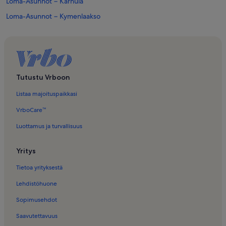
Loma-Asunnot − Karhula
Loma-Asunnot − Kymenlaakso
Loma-Asunnot − Valkmusan kansallispuisto
Majatalot – Korjärven uimaranta
Matkailuvaunut ja -autot – Itäisen Suomenlahden kansallispuisto
Talot – Itäisen Suomenlahden kansallispuisto
Tutustu Vrboon
Huvilat – Kymenlaakso
Listaa majoituspaikkasi
Lemmikkiystävälliset loma-asunnot kohteessa Kymenlaakso
VrboCare™
Huoneistot ja asunnot – Kymenlaakso
Luottamus ja turvallisuus
Yritys
Tietoa yrityksestä
Lehdistöhuone
Sopimusehdot
Saavutettavuus