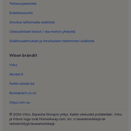
Tietosuojaseloste
Evästelausunto
Ilmoitus laittomasta sisällöstä
Oikeudelliset tiedot / ota meihin yhteyttä
Sisältövaatimukset ja ilmoituksen tekeminen sisällöstä
Vrbon brändit
Vrbo
Abritel.fr
FeWo-direkt.de
Bookabach.co.nz
Stayz.com.au
© 2026 Vrbo, Expedia Groupin yritys. Kaikki oikeudet pidätetään. Vrbo
ja Vrbon logo ovat HomeAway.com, Inc.:n tavaramerkkejä tai
rekisteröityjä tavaramerkkejä.