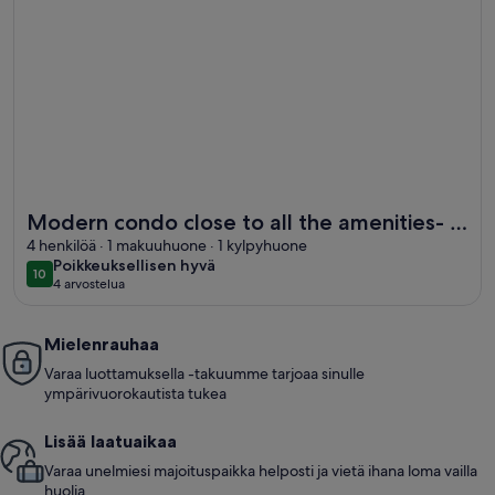
Lisätietoja majoituspaikasta Modern condo close to all the 
Modern condo close to all the amenities- 5
min walk to the Marina
4 henkilöä · 1 makuuhuone · 1 kylpyhuone
poikkeuksellisen
Poikkeuksellisen hyvä
10
10 kautta 10
4 arvostelua
hyvä
(4
arvostelua)
Mielenrauhaa
Varaa luottamuksella -takuumme tarjoaa sinulle
ympärivuorokautista tukea
Lisää laatuaikaa
Varaa unelmiesi majoituspaikka helposti ja vietä ihana loma vailla
huolia