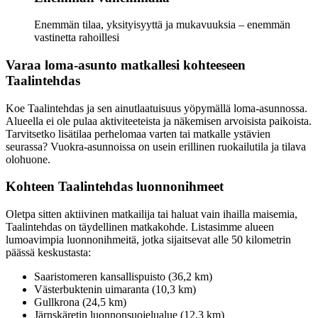
Enemmän tilaa, yksityisyyttä ja mukavuuksia – enemmän
vastinetta rahoillesi
Varaa loma-asunto matkallesi kohteeseen
Taalintehdas
Koe Taalintehdas ja sen ainutlaatuisuus yöpymällä loma-asunnossa.
Alueella ei ole pulaa aktiviteeteista ja näkemisen arvoisista paikoista.
Tarvitsetko lisätilaa perhelomaa varten tai matkalle ystävien
seurassa? Vuokra-asunnoissa on usein erillinen ruokailutila ja tilava
olohuone.
Kohteen Taalintehdas luonnonihmeet
Oletpa sitten aktiivinen matkailija tai haluat vain ihailla maisemia,
Taalintehdas on täydellinen matkakohde. Listasimme alueen
lumoavimpia luonnonihmeitä, jotka sijaitsevat alle 50 kilometrin
päässä keskustasta:
Saaristomeren kansallispuisto (36,2 km)
Västerbuktenin uimaranta (10,3 km)
Gullkrona (24,5 km)
Järnskäretin luonnonsuojelualue (12,3 km)