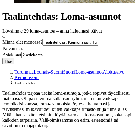
Taalintehdas: Loma-asunnot
Löysimme 29 loma-asuntoa – anna haluamasi päivät
Minne olet menossa?
Päivämäärät
Asiakkaat
Hae
Turunmaa
Lounais-Suomi
Suomi
Loma-asunnot
Aloitussivu
Kemiönsaari
Taalintehdas
Taalintehdas tarjoaa useita loma-asuntoja, jotka sopivat täydellisesti
matkaasi. Olitpa sitten matkalla ison ryhmän tai ihan vaikkapa
lemmikkisi kanssa, loma-asunnoista löytyvät haluamasi ja
tarvitsemasi mukavuudet, kuten vaikkapa ilmastointi ja uima-allas.
Mitä tahansa sitten etsitkin, löydät varmasti loma-asunnon, joka sopii
kaikkien tarpeisiin. Valikoimissamme on esim. esteettömiä tai
savuttomia majapaikkoja.