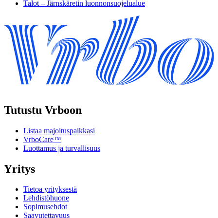
Talot – Järnskäretin luonnonsuojelualue
Tutustu Vrboon
Listaa majoituspaikkasi
VrboCare™
Luottamus ja turvallisuus
Yritys
Tietoa yrityksestä
Lehdistöhuone
Sopimusehdot
Saavutettavuus