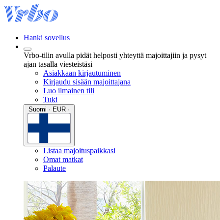
Hanki sovellus
Vrbo-tilin avulla pidät helposti yhteyttä majoittajiin ja pysyt
ajan tasalla viesteistäsi
Asiakkaan kirjautuminen
Kirjaudu sisään majoittajana
Luo ilmainen tili
Tuki
Suomi · EUR ·
Listaa majoituspaikkasi
Omat matkat
Palaute