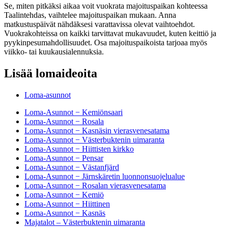
Se, miten pitkäksi aikaa voit vuokrata majoituspaikan kohteessa
Taalintehdas, vaihtelee majoituspaikan mukaan. Anna
matkustuspäivät nähdäksesi varattavissa olevat vaihtoehdot.
Vuokrakohteissa on kaikki tarvittavat mukavuudet, kuten keittiö ja
pyykinpesumahdollisuudet. Osa majoituspaikoista tarjoaa myös
viikko- tai kuukausialennuksia.
Lisää lomaideoita
Loma-asunnot
Loma-Asunnot − Kemiönsaari
Loma-Asunnot − Rosala
Loma-Asunnot − Kasnäsin vierasvenesatama
Loma-Asunnot − Västerbuktenin uimaranta
Loma-Asunnot − Hiittisten kirkko
Loma-Asunnot − Pensar
Loma-Asunnot − Västanfjärd
Loma-Asunnot − Järnskäretin luonnonsuojelualue
Loma-Asunnot − Rosalan vierasvenesatama
Loma-Asunnot − Kemiö
Loma-Asunnot − Hiittinen
Loma-Asunnot − Kasnäs
Majatalot – Västerbuktenin uimaranta