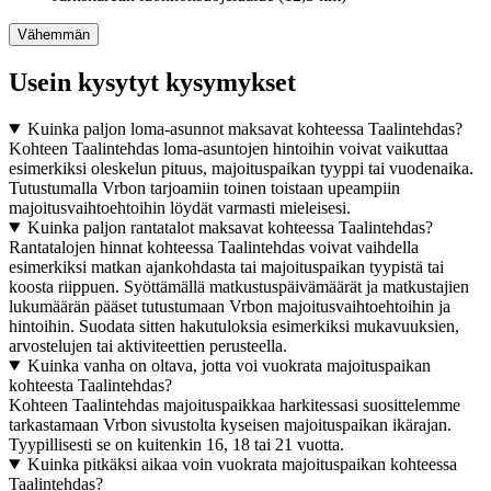
Vähemmän
Usein kysytyt kysymykset
Kuinka paljon loma-asunnot maksavat kohteessa Taalintehdas?
Kohteen Taalintehdas loma-asuntojen hintoihin voivat vaikuttaa
esimerkiksi oleskelun pituus, majoituspaikan tyyppi tai vuodenaika.
Tutustumalla Vrbon tarjoamiin toinen toistaan upeampiin
majoitusvaihtoehtoihin löydät varmasti mieleisesi.
Kuinka paljon rantatalot maksavat kohteessa Taalintehdas?
Rantatalojen hinnat kohteessa Taalintehdas voivat vaihdella
esimerkiksi matkan ajankohdasta tai majoituspaikan tyypistä tai
koosta riippuen. Syöttämällä matkustuspäivämäärät ja matkustajien
lukumäärän pääset tutustumaan Vrbon majoitusvaihtoehtoihin ja
hintoihin. Suodata sitten hakutuloksia esimerkiksi mukavuuksien,
arvostelujen tai aktiviteettien perusteella.
Kuinka vanha on oltava, jotta voi vuokrata majoituspaikan
kohteesta Taalintehdas?
Kohteen Taalintehdas majoituspaikkaa harkitessasi suosittelemme
tarkastamaan Vrbon sivustolta kyseisen majoituspaikan ikärajan.
Tyypillisesti se on kuitenkin 16, 18 tai 21 vuotta.
Kuinka pitkäksi aikaa voin vuokrata majoituspaikan kohteessa
Taalintehdas?