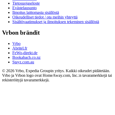
Tietosuojaseloste
Evästelausunto
Ilmoitus laittomasta sisällöstä
Oikeudelliset tiedot / ota meihin yhteyttä
Sisältövaatimukset ja ilmoituksen tekeminen sisällöstä
Vrbon brändit
Vrbo
Abritel.fr
FeWo-direkt.de
Bookabach.co.nz
Stayz.com.au
© 2026 Vrbo, Expedia Groupin yritys. Kaikki oikeudet pidätetään.
Vrbo ja Vrbon logo ovat HomeAway.com, Inc.:n tavaramerkkejä tai
rekisteröityjä tavaramerkkejä.