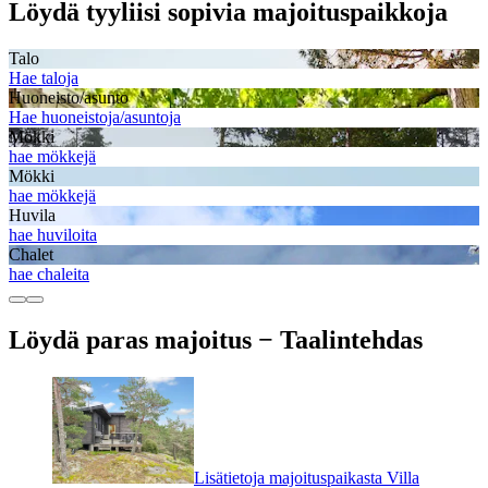
Löydä tyyliisi sopivia majoituspaikkoja
Talo
Hae taloja
Huoneisto/asunto
Hae huoneistoja/asuntoja
Mökki
hae mökkejä
Mökki
hae mökkejä
Huvila
hae huviloita
Chalet
hae chaleita
Löydä paras majoitus − Taalintehdas
Lisätietoja majoituspaikasta Villa