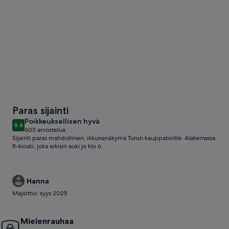
Lisätietoja majoituspaikasta Bob W Turku City Centre
Paras sijainti
poikkeuksellisen
Poikkeuksellisen hyvä
9,4
9,4 kautta 10
603 arvostelua
hyvä
(603
Sijainti paras mahdollinen, ikkunanäkymä Turun kauppatorille. Alakerrassa
arvostelua)
R-kioski, joka arkisin auki jo klo 6.
Hanna
Majoittui: syys 2025
Mielenrauhaa