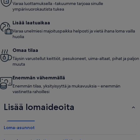
Varaa luottamuksella -takuumme tarjoaa sinulle
ympärivuorokautista tukea
Lisää laatuaikaa
Varaa unelmiesi majoituspaikka helposti ja vietä ihana loma vailla
huolia
Omaa tilaa
Täysin varustellut keittiöt, pesukoneet, uima-altaat, pihat ja paljon
muuta
Enemmän vähemmällä
Enemmän tilaa, yksityisyyttä ja mukavuuksia – enemmän
vastinetta rahoillesi
Lisää lomaideoita
Loma-asunnot