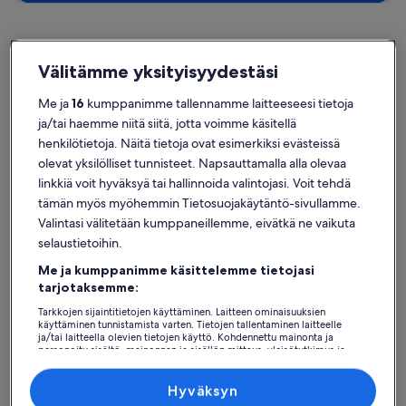
Välitämme yksityisyydestäsi
Keskusta
Loma-asunnot lähellä kohdetta Turun yliopisto
Me ja
16
kumppanimme tallennamme laitteeseesi tietoja
ja/tai haemme niitä siitä, jotta voimme käsitellä
Kohteen Turun yliopisto lähettyviltä löytyy yksityisiä loma-asuntoja,
henkilötietoja. Näitä tietoja ovat esimerkiksi evästeissä
joissa voisit tuntea olosi kotoisaksi lomasi aikana. Olitpa matkalla
olevat yksilölliset tunnisteet. Napsauttamalla alla olevaa
sitten ystävien, perheenjäsenien tai ihan vaikkapa lemmikkisi kanssa,
linkkiä voit hyväksyä tai hallinnoida valintojasi. Voit tehdä
loma-asunnoista löytyvät parhaat mukavuudet loistavaan
lomamatkaan läheistesi keskuudessa, kuten Wi-Fi ja kaapelitelevisio.
tämän myös myöhemmin Tietosuojakäytäntö-sivullamme.
Mitä sitten ikinä etsitkin, löydät takuulla loma-asunnon, joka täyttää
Valintasi välitetään kumppaneillemme, eivätkä ne vaikuta
kaikkien tarpeet. Valikoimissamme on esim. esteettömiä tai
selaustietoihin.
savuttomia majapaikkoja.
Me ja kumppanimme käsittelemme tietojasi
tarjotaksemme:
Tarkkojen sijaintitietojen käyttäminen. Laitteen ominaisuuksien
Löydä tyyliisi sopivia majoituspaikkoja
käyttäminen tunnistamista varten. Tietojen tallentaminen laitteelle
ja/tai laitteella olevien tietojen käyttö. Kohdennettu mainonta ja
personoitu sisältö, mainonnan ja sisällön mittaus, yleisötutkimus ja
Hae taloja
Hae huoneistoja/asuntoja
hae mökkejä
palvelujen kehittäminen.
Kumppanien (toimittajien) luettelo
Hyväksyn