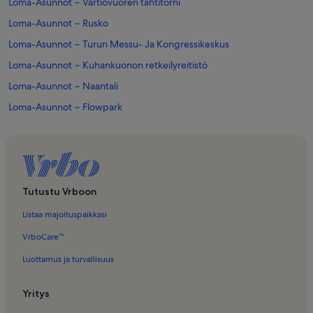
Loma-Asunnot − Vartiovuoren tähtitorni
Loma-Asunnot − Rusko
Loma-Asunnot − Turun Messu- Ja Kongressikeskus
Loma-Asunnot − Kuhankuonon retkeilyreitistö
Loma-Asunnot − Naantali
Loma-Asunnot − Flowpark
Loma-Asunnot − Marjavuoren koira-aitaus
Loma-Asunnot − Harjattula Golf & Country Club
Loma-Asunnot − Lounais-Suomi
Loma-Asunnot − Turun linna
Tutustu Vrboon
Loma-Asunnot − Apteekkimuseo ja Qwenselin talo
Listaa majoituspaikkasi
Loma-Asunnot − Lieto
VrboCare™
Loma-Asunnot − Paavo Nurmen Stadion
Luottamus ja turvallisuus
Loma-Asunnot − Turku
Yritys
Loma-Asunnot − Turun tuomiokirkko