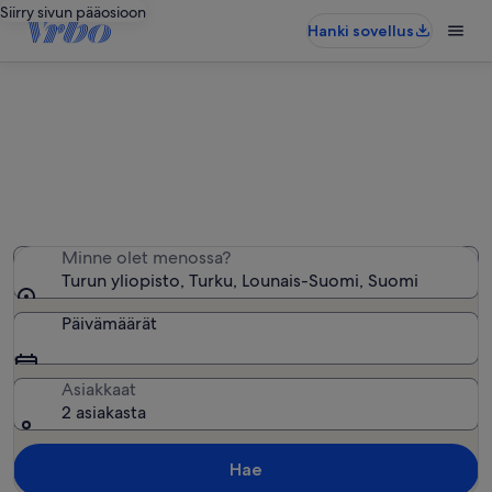
Siirry sivun pääosioon
Hanki sovellus
Turun yliopisto − lähellä olevia
loma-asuntoja
Löysimme 33 loma-asuntoa – anna haluamasi päivät
Minne olet menossa?
Turun yliopisto, Turku, Lounais-Suomi, Suomi
Päivämäärät
Asiakkaat
2 asiakasta
Hae