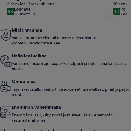
Lowkl
2 henkilöä · 1 makuuhuone
Beach
10 henkil
loistava
poikk
Loistava
Poikk
8,6
9,6
8,6 kautta 10
9,6 kaut
113 arvostelua
7 arvo
hyvä
(113
(7
arvostelua)
arvos
Mielenrauhaa
Varaa luottamuksella -takuumme tarjoaa sinulle
ympärivuorokautista tukea
Lisää laatuaikaa
Varaa unelmiesi majoituspaikka helposti ja vietä ihana loma vailla
huolia
Omaa tilaa
Täysin varustellut keittiöt, pesukoneet, uima-altaat, pihat ja paljon
muuta
Enemmän vähemmällä
Enemmän tilaa, yksityisyyttä ja mukavuuksia – enemmän
vastinetta rahoillesi