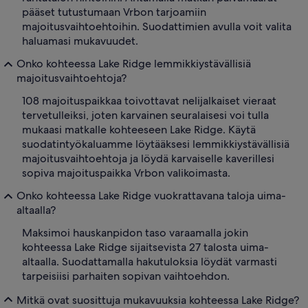
pääset tutustumaan Vrbon tarjoamiin
majoitusvaihtoehtoihin. Suodattimien avulla voit valita
haluamasi mukavuudet.
Onko kohteessa Lake Ridge lemmikkiystävällisiä
majoitusvaihtoehtoja?
108 majoituspaikkaa toivottavat nelijalkaiset vieraat
tervetulleiksi, joten karvainen seuralaisesi voi tulla
mukaasi matkalle kohteeseen Lake Ridge. Käytä
suodatintyökaluamme löytääksesi lemmikkiystävällisiä
majoitusvaihtoehtoja ja löydä karvaiselle kaverillesi
sopiva majoituspaikka Vrbon valikoimasta.
Onko kohteessa Lake Ridge vuokrattavana taloja uima-
altaalla?
Maksimoi hauskanpidon taso varaamalla jokin
kohteessa Lake Ridge sijaitsevista 27 talosta uima-
altaalla. Suodattamalla hakutuloksia löydät varmasti
tarpeisiisi parhaiten sopivan vaihtoehdon.
Mitkä ovat suosittuja mukavuuksia kohteessa Lake Ridge?