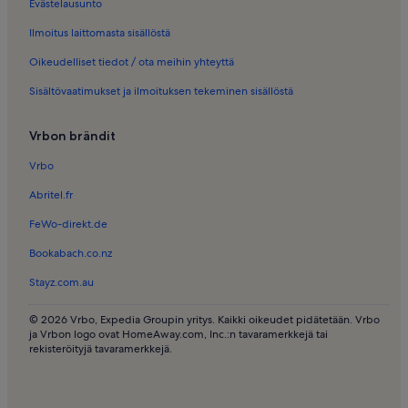
Evästelausunto
Loma-Asunnot − Wyndham Sea Gardens
Ilmoitus laittomasta sisällöstä
Loma-Asunnot − Benefit Mall
Oikeudelliset tiedot / ota meihin yhteyttä
Loma-Asunnot − Young Israel of Hollywood Beach Synagogue
Sisältövaatimukset ja ilmoituksen tekeminen sisällöstä
Loma-Asunnot − Fort Lauderdale
Loma-Asunnot − Eteläinen Fort Lauderdale
Vrbon brändit
Loma-Asunnot − Boulevard Park Isles
Vrbo
Loma-Asunnot − Fort Lauderdale
Abritel.fr
Loma-Asunnot − Seven Isles
FeWo-direkt.de
Loma-Asunnot − South Lake
Bookabach.co.nz
Longstay kohteessa Miami (ja lähialueet)
Stayz.com.au
Huoneistot ja asunnot – Lake Worth
© 2026 Vrbo, Expedia Groupin yritys. Kaikki oikeudet pidätetään. Vrbo
Perheloma-Asunnot kohteessa Miami Beach
ja Vrbon logo ovat HomeAway.com, Inc.:n tavaramerkkejä tai
Hotellit – Miami Beach
rekisteröityjä tavaramerkkejä.
Huvilat – Miami Beach
Huoneistot ja asunnot – Miami Beach