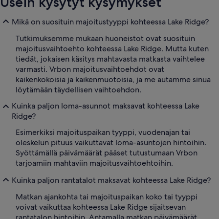
Usein kysytyt kysymykset
Mikä on suosituin majoitustyyppi kohteessa Lake Ridge?
Tutkimuksemme mukaan huoneistot ovat suosituin
majoitusvaihtoehto kohteessa Lake Ridge. Mutta kuten
tiedät, jokaisen käsitys mahtavasta matkasta vaihtelee
varmasti. Vrbon majoitusvaihtoehdot ovat
kaikenkokoisia ja kaikenmuotoisia, ja me autamme sinua
löytämään täydellisen vaihtoehdon.
Kuinka paljon loma-asunnot maksavat kohteessa Lake
Ridge?
Esimerkiksi majoituspaikan tyyppi, vuodenajan tai
oleskelun pituus vaikuttavat loma-asuntojen hintoihin.
Syöttämällä päivämäärät pääset tutustumaan Vrbon
tarjoamiin mahtaviin majoitusvaihtoehtoihin.
Kuinka paljon rantatalot maksavat kohteessa Lake Ridge?
Matkan ajankohta tai majoituspaikan koko tai tyyppi
voivat vaikuttaa kohteessa Lake Ridge sijaitsevan
rantatalon hintoihin. Antamalla matkan päivämäärät