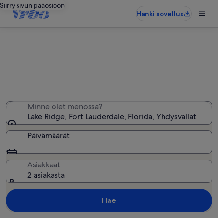
Siirry sivun pääosioon
Hanki sovellus
Lake Ridge: Loma-asunnot
Löysimme 474 loma-asuntoa – anna haluamasi päivät
Minne olet menossa?
Lake Ridge, Fort Lauderdale, Florida, Yhdysvallat
Päivämäärät
Asiakkaat
2 asiakasta
Hae