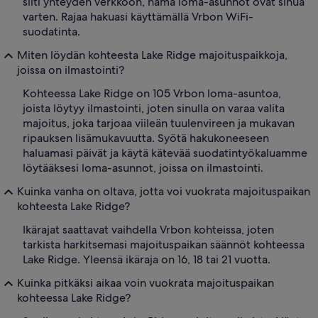
silti yhteyden verkkoon, nämä loma-asunnot ovat sinua
varten. Rajaa hakuasi käyttämällä Vrbon WiFi-
suodatinta.
Miten löydän kohteesta Lake Ridge majoituspaikkoja,
joissa on ilmastointi?
Kohteessa Lake Ridge on 105 Vrbon loma-asuntoa,
joista löytyy ilmastointi, joten sinulla on varaa valita
majoitus, joka tarjoaa viileän tuulenvireen ja mukavan
ripauksen lisämukavuutta. Syötä hakukoneeseen
haluamasi päivät ja käytä kätevää suodatintyökaluamme
löytääksesi loma-asunnot, joissa on ilmastointi.
Kuinka vanha on oltava, jotta voi vuokrata majoituspaikan
kohteesta Lake Ridge?
Ikärajat saattavat vaihdella Vrbon kohteissa, joten
tarkista harkitsemasi majoituspaikan säännöt kohteessa
Lake Ridge. Yleensä ikäraja on 16, 18 tai 21 vuotta.
Kuinka pitkäksi aikaa voin vuokrata majoituspaikan
kohteessa Lake Ridge?