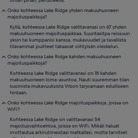
oman pihan, perusteella.
Onko kohteessa Lake Ridge yhden makuuhuoneen
majoituspaikkoja?
Kyllä, kohteessa Lake Ridge valittavanasi on 67 yhden
makuuhuoneen majoituspaikkaa. Suuntasitpa reissuun
yksin tai kumppanisi kanssa, mukavuudet ja tavallista
tilavammat puitteet takaavat viihtyisän oleskelun.
Onko kohteessa Lake Ridge kahden makuuhuoneen
majoituspaikkoja?
Kohteessa Lake Ridge valittavanasi on 18 kahden
makuuhuoneen loma-asuntoa. Nauti suuremman tilan
suomista mukavuuksista Vrbon tarjoamaan edulliseen
hintaan.
Onko kohteessa Lake Ridge majoituspaikkoja, joissa on
WiFi?
Kohteessa Lake Ridge on valittavanasi 54
majoitusvaihtoehtoa, joissa on WiFi. Mikäli haluat
irrottautua arkirutiineistasi matkallasi, mutta tarvitset