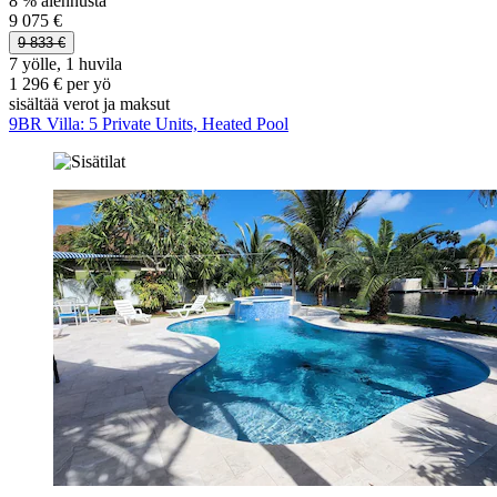
8 % alennusta
9 075 €
9 833 €
7 yölle, 1 huvila
1 296 € per yö
sisältää verot ja maksut
9BR Villa: 5 Private Units, Heated Pool