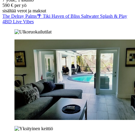
590 € per yö
sisältää verot ja maksut
The Delray Palms🌴 Tiki Haven of Bliss Saltwater Splash & Play
4BD Live Vibes