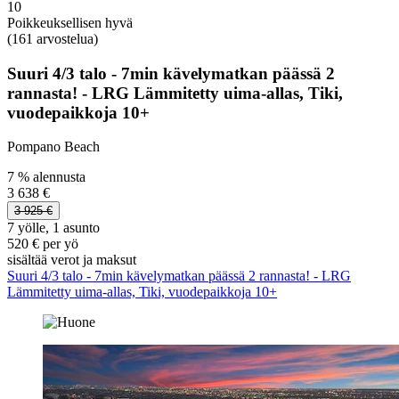
10
Poikkeuksellisen hyvä
(161 arvostelua)
Suuri 4/3 talo - 7min kävelymatkan päässä 2
rannasta! - LRG Lämmitetty uima-allas, Tiki,
vuodepaikkoja 10+
Pompano Beach
7 % alennusta
3 638 €
3 925 €
7 yölle, 1 asunto
520 € per yö
sisältää verot ja maksut
Suuri 4/3 talo - 7min kävelymatkan päässä 2 rannasta! - LRG
Lämmitetty uima-allas, Tiki, vuodepaikkoja 10+