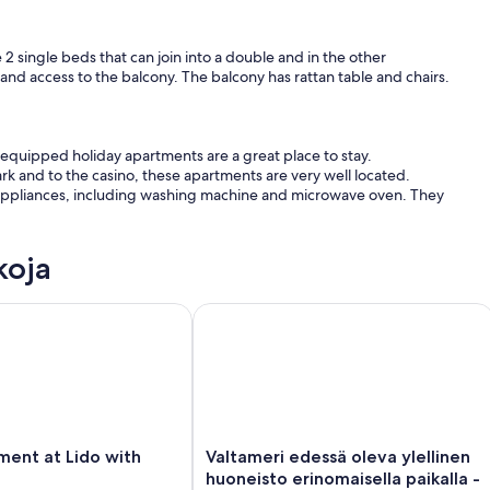
single beds that can join into a double and in the other
and access to the balcony. The balcony has rattan table and chairs.
l equipped holiday apartments are a great place to stay.
ark and to the casino, these apartments are very well located.
appliances, including washing machine and microwave oven. They
koja
t at Lido with Pool
Valtameri edessä oleva ylellinen huon
Valtameri
Valtameri edessä oleva ylellinen
edessä
huoneisto erinomaisella paikalla -