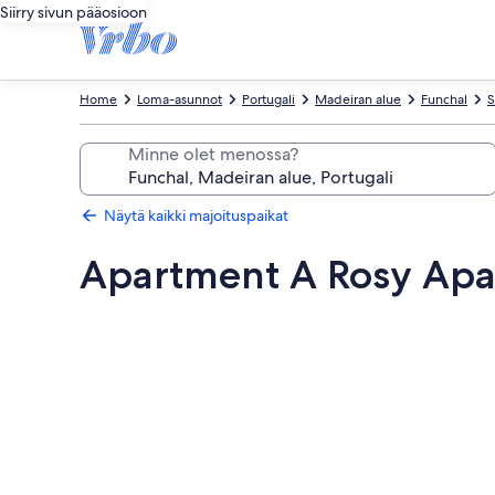
Siirry sivun pääosioon
Home
Loma-asunnot
Portugali
Madeiran alue
Funchal
S
Minne olet menossa?
Näytä kaikki majoituspaikat
Apartment A Rosy Ap
Majoituspaikan
Apartment
A
Rosy
Apartments
valokuvagalleria