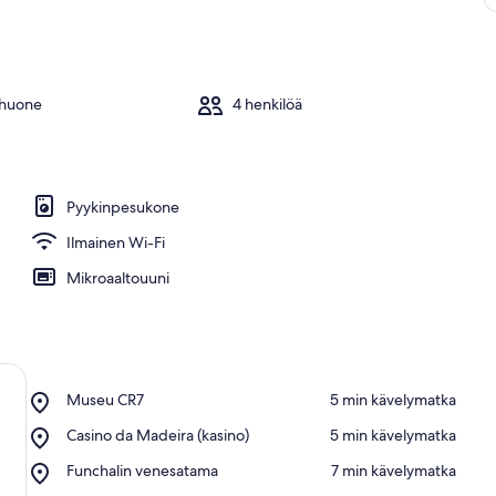
yhuone
4 henkilöä
Pyykinpesukone
Ilmainen Wi-Fi
Mikroaaltouuni
Place,
Museu CR7
‪5 min kävelymatka‬
Museu
Place,
Casino da Madeira (kasino)
‪5 min kävelymatka‬
CR7
Casino
Place,
Funchalin venesatama
‪7 min kävelymatka‬
da
Funchalin
Madeira