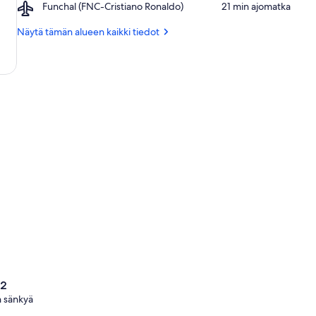
Airport,
Funchal (FNC-Cristiano Ronaldo)
‪21 min ajomatka‬
venesatama
(kasino)
Funchal
(FNC-
Näytä tämän alueen kaikki tiedot
Cristiano
Ronaldo)
 2
 sänkyä