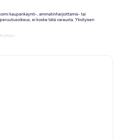
i toimi kaupankäynti-, ammatinharjoittamis- tai
 peruutusoikeus, ei koske tätä varausta. Yksityisen
koittain