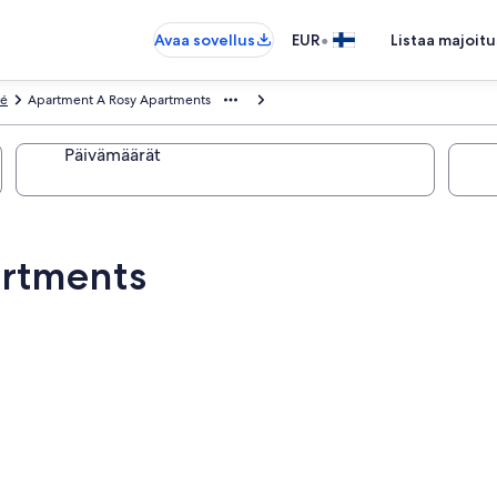
•
Avaa sovellus
EUR
Listaa majoitu
é
Apartment A Rosy Apartments
Päivämäärät
artments