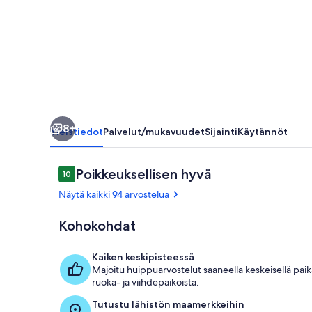
8+
Yleistiedot
Palvelut/mukavuudet
Sijainti
Käytännöt
Arvostelut
Poikkeuksellisen hyvä
10
10 kautta 10.
Näytä kaikki 94 arvostelua
Kohokohdat
Ulkoalueet
Kaiken keskipisteessä
Majoitu huippuarvostelut saaneella keskeisellä paik
ruoka- ja viihdepaikoista.
Tutustu lähistön maamerkkeihin