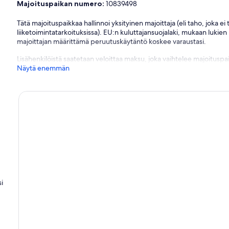
Majoituspaikan numero:
10839498
Tätä majoituspaikkaa hallinnoi yksityinen majoittaja (eli taho, joka e
liiketoimintatarkoituksissa). EU:n kuluttajansuojalaki, mukaan lukien
majoittajan määrittämä peruutuskäytäntö koskee varaustasi.
Lisähenkilöistä saatetaan veloittaa maksu, joka vaihtelee majoituspai
Näytä enemmän
si