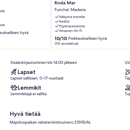
oleva
Roda Mar
ylellinen
Funchal, Madeira
lle
huoneisto
erinomaisella
Näkymä merelle
paikalla
Keittiö
one
Pyykinpesukone
-
Ilmainen Wi-Fi
Roda
euksellisen hyvä
Mar
10.0
10/10
Poikkeuksellisen hyvä
Funchal,
kautta
(110 arvostelua)
en
Madeira
10,
Poikkeuksellisen
hyvä,
Sisäänkirjautuminen klo 14.00 jälkeen
Ul
(110
arvostelua)
Lapset
Lapset sallitaan: 0–17-vuotiaat
Ta
Lemmikit
Lemmikkejä ei sallita
Tup
Hyvä tietää
Majoituspaikan rekisteröintinumero 21595/AL