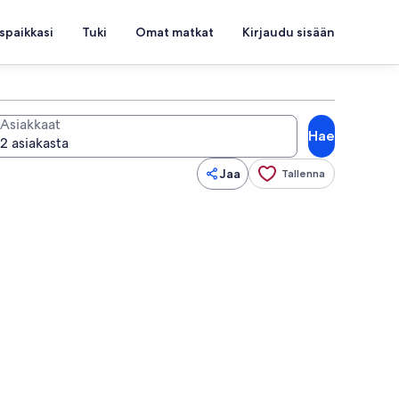
spaikkasi
Tuki
Omat matkat
Kirjaudu sisään
Asiakkaat
Hae
Jaa
Tallenna