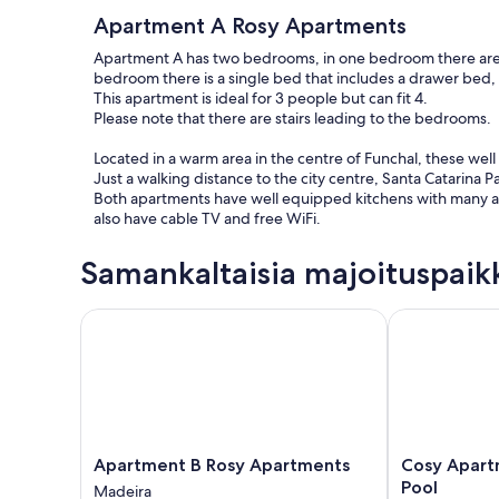
Apartment A Rosy Apartments
Apartment A has two bedrooms, in one bedroom there are 2 
bedroom there is a single bed that includes a drawer bed, 
This apartment is ideal for 3 people but can fit 4.
Please note that there are stairs leading to the bedrooms.
Located in a warm area in the centre of Funchal, these wel
Just a walking distance to the city centre, Santa Catarina P
Both apartments have well equipped kitchens with many 
also have cable TV and free WiFi.
Samankaltaisia majoituspaik
Apartment B Rosy Apartments
Cosy Apartmen
Apartment
Cosy
Apartment B Rosy Apartments
Cosy Apartment at Lido with
B
Apartment
Pool
Madeira