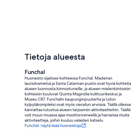
Tietoja alueesta
Funchal
Huoneisto sijaitsee kohteessa Funchal. Madeiran
laurisilvametsä ja Santa Catarinan puisto ovat hyviä kohteita
alueen luonnosta kiinnostuneille, ja alueen mielenkiintoisiin
kohteisiin kuuluvat Quinta Magnólia kulttuurikeskus ja
Museu CR7. Funchalin kaupunginpuutarha ja Lidon
kylpyläkompleksi ovat myös vierailun arvoisia. Täällä ollessa
kannattaa tutustua alueen tarjoamiin aktiviteetteihin. Täällä
voit muun muassa ajaa moottoriveneellä ja harrastaa muita
aktiviteetteja, joihin kuuluu valaiden katselu.
Funchal: näytä lisää huoneistoja