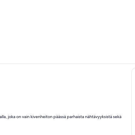
Huone
Kylpyhuone
alla, joka on vain kivenheiton päässä parhaista nähtävyyksistä sekä