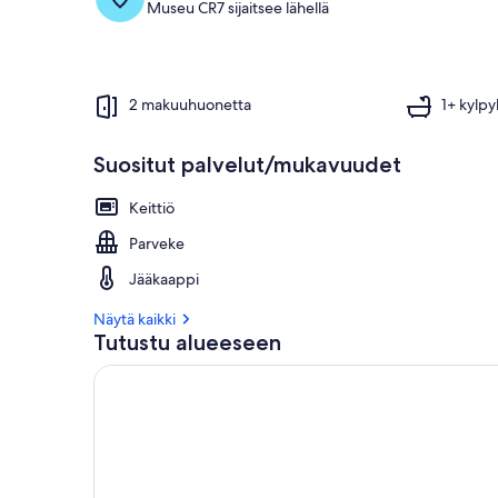
Museu CR7 sijaitsee lähellä
2 makuuhuonetta
1+ kylp
Suositut palvelut/mukavuudet
Keittiö
Parveke
Jääkaappi
Näytä kaikki
Tutustu alueeseen