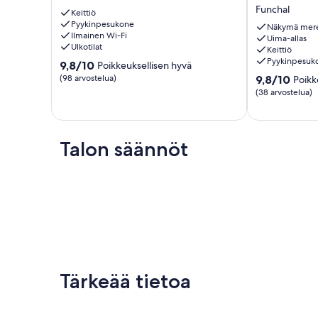
Rosy
at
Funchal
Keittiö
Apartments
Lido
Pyykinpesukone
Madeira
with
Näkymä mere
Ilmainen Wi-Fi
Uima-allas
Pool
Ulkotilat
Keittiö
Funchal
Pyykinpesuk
9.8
9,8/10
Poikkeuksellisen hyvä
kautta
9.8
(98 arvostelua)
9,8/10
Poikk
10,
kautta
(38 arvostelua)
Poikkeuksellisen
10,
hyvä,
Poikkeuksellis
(98
hyvä,
arvostelua)
(38
Talon säännöt
arvostelua)
Tärkeää tietoa