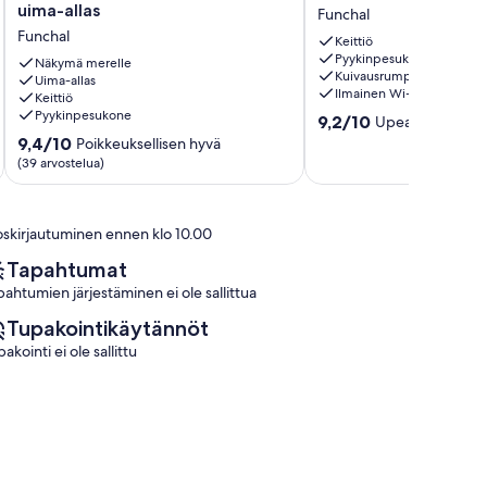
huoneisto
the
uima-allas
Funchal
Funchalissa
Centre
Funchal
on
of
Keittiö
Pyykinpesukone
parveke
Funchal
Näkymä merelle
Kuivausrumpu
ja
Uima-allas
Funchal
Ilmainen Wi-Fi
Keittiö
oma
Pyykinpesukone
9.2
uima-
9,2/10
Upea
(68 arvostel
kautta
allas
9.4
9,4/10
Poikkeuksellisen hyvä
10,
Funchal
kautta
(39 arvostelua)
Upea,
10,
(68
Poikkeuksellisen
arvostelua)
hyvä,
oskirjautuminen ennen klo 10.00
(39
arvostelua)
Tapahtumat
pahtumien järjestäminen ei ole sallittua
Tupakointikäytännöt
akointi ei ole sallittu