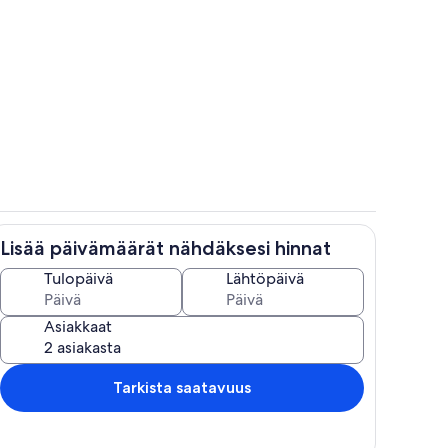
Huone
Lisää päivämäärät nähdäksesi hinnat
Huone
Tulopäivä
Lähtöpäivä
Asiakkaat
Tarkista saatavuus