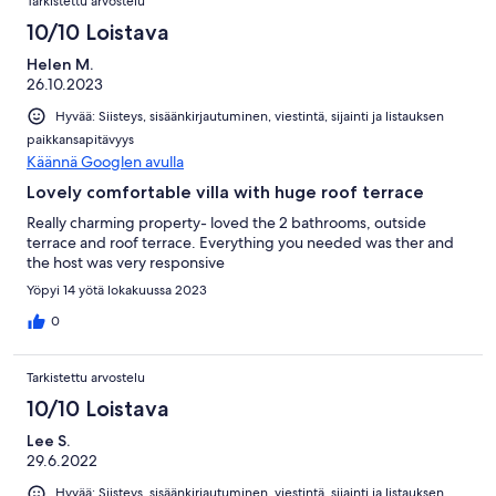
Tarkistettu arvostelu
10/10 Loistava
Helen M.
26.10.2023
Hyvää: Siisteys, sisäänkirjautuminen, viestintä, sijainti ja listauksen
paikkansapitävyys
Käännä Googlen avulla
Lovely comfortable villa with huge roof terrace
Really charming property- loved the 2 bathrooms, outside
terrace and roof terrace. Everything you needed was ther and
the host was very responsive
Yöpyi 14 yötä lokakuussa 2023
0
Tarkistettu arvostelu
10/10 Loistava
Lee S.
29.6.2022
Hyvää: Siisteys, sisäänkirjautuminen, viestintä, sijainti ja listauksen