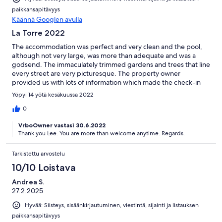
paikkansapitävyys
Käännä Googlen avulla
La Torre 2022
The accommodation was perfect and very clean and the pool,
although not very large, was more than adequate and was a
godsend. The immaculately trimmed gardens and trees that line
every street are very picturesque. The property owner
provided us with lots of information which made the check-in
process and our stay stress-free. During our stay I had a few
Yöpyi 14 yötä kesäkuussa 2022
occasions where I wanted to contact the property owner and,
each time, she responded straight away. The location was very
0
good but, in hindsight, I would have hired a car. The local shops
VrboOwner vastasi 30.6.2022
were only a 15 minute walk away but carrying heavy shopping
Thank you Lee. You are more than welcome anytime. Regards.
home in the heat was not enjoyable. We visited Los Alcazares
once (via taxi) and had a lovely meal in El Patio (would definitely
recommend this restaurant). The area has many bars and
Tarkistettu arvostelu
restaurants and, once again, we would have visited there more
10/10 Loistava
frequently if we'd had a car. The €80 return taxi journey put us
off doing it more than once. The bars and restaurants on the
Andrea S.
resort were disappointing (mostly closed) but, post-COVID, this
27.2.2025
is understandable. Overall we had a great time and enjoyed
Hyvää: Siisteys, sisäänkirjautuminen, viestintä, sijainti ja listauksen
amazing weather. I would definitely recommend La Torre Golf
resort for a relaxing holiday. As I mentioned, in future I will hire a
paikkansapitävyys