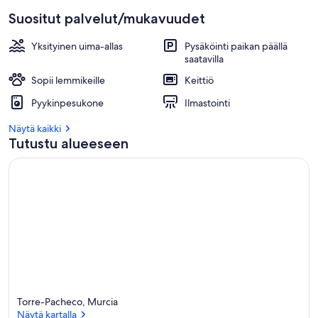
Suositut palvelut/mukavuudet
Yksityinen uima-allas
Pysäköinti paikan päällä
saatavilla
Sopii lemmikeille
Keittiö
Pyykinpesukone
Ilmastointi
Näytä kaikki
Tutustu alueeseen
Torre-Pacheco, Murcia
Näytä kartalla