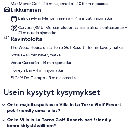
Mar Menor Golf
- 25 min ajomatka
- 20.5 km:n päässä
Liikkuminen
Balsicas-Mar Menorin asema – 14 minuutin ajomatka
Corvera (RMU-Murcian alueen kansainvälinen lentoasema) –
21 minuutin ajomatka
Ravintoloita
‪The Wood House en La Torre Golf Resort - ‬16 min kävelymatka
‪Sofia's - ‬13 min kävelymatka
‪Venta Garcerán - ‬14 min ajomatka
‪Honey's Bar - ‬4 min ajomatka
‪El Café Del Tiempo - ‬5 min ajomatka
Usein kysytyt kysymykset
Onko majoituspaikassa Villa in La Torre Golf Resort.
pet friendly uima-allas?
Onko Villa in La Torre Golf Resort. pet friendly
lemmikkiystävällinen?