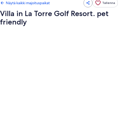
Näytä kaikki majoituspaikat
Tallenna
Villa in La Torre Golf Resort. pet
friendly
Majoituspaikan
Villa
in
La