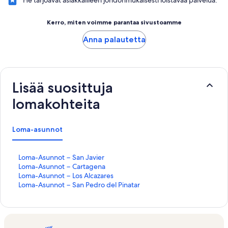
Kerro, miten voimme parantaa sivustoamme
Anna palautetta
Lisää suosittuja
lomakohteita
Loma-asunnot
K
Loma-Asunnot − San Javier
o
K
Loma-Asunnot − Cartagena
h
o
K
Loma-Asunnot − Los Alcazares
t
h
o
K
Loma-Asunnot − San Pedro del Pinatar
e
t
h
o
e
e
t
h
n
e
e
t
L
n
e
e