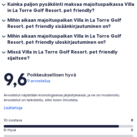
Kuinka paljon pysäköinti maksaa majoituspaikassa Villa
in La Torre Golf Resort. pet friendly?
Mihin aikaan majoituspaikan Villa in La Torre Golf
Resort. pet friendly sisäänkirjautuminen on?
Mihin aikaan majoituspaikan Villa in La Torre Golf
Resort. pet friendly uloskirjautuminen on?
Missä Villa in La Torre Golf Resort. pet friendly
sijaitsee?
Arvostelut
9,6
Poikkeuksellisen hyvä
9 arvostelua
Arvostelut näytetään kronologisessa järjestyksessä, ja ne on moderoitu.
Arvostelut on tarkistettu, ellei toisin ilmoiteta.
Avautuu
Lisätietoja
uuteen
ikkunaan
Arvosana
10–Loistava
8
10
Arvosana
8–Hyvä
0
-
8