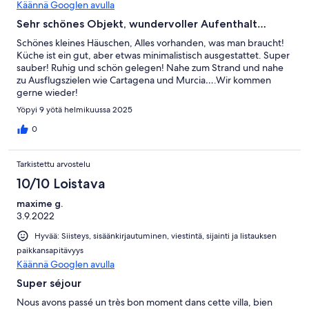
car so we can get out and visit some of the local areas such as
Käännä Googlen avulla
Murcia city and Cartagena.
Sehr schönes Objekt, wundervoller Aufenthalt…
Schönes kleines Häuschen, Alles vorhanden, was man braucht!
Küche ist ein gut, aber etwas minimalistisch ausgestattet. Super
sauber! Ruhig und schön gelegen! Nahe zum Strand und nahe
zu Ausflugszielen wie Cartagena und Murcia….Wir kommen
gerne wieder!
Yöpyi 9 yötä helmikuussa 2025
0
Tarkistettu arvostelu
10/10 Loistava
maxime g.
3.9.2022
Hyvää: Siisteys, sisäänkirjautuminen, viestintä, sijainti ja listauksen
paikkansapitävyys
Käännä Googlen avulla
Super séjour
Nous avons passé un très bon moment dans cette villa, bien