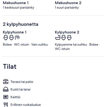
Makuuhuone 1
Makuuhuone 2
1 keskisuuri parisänky
1 suuri parisänky
2 kylpyhuonetta
Kylpyhuone 1
Kylpyhuone 2
Bidee · WC-istuin · Vain suihku
Kylpyamme tai suihku · Bidee ·
WC-istuin
Tilat
Terassi tai patio
Kuisti tai lanai
Keittiö
Erillinen ruokailualue