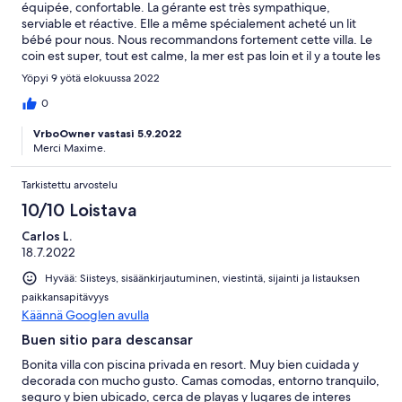
équipée, confortable. La gérante est très sympathique,
serviable et réactive. Elle a même spécialement acheté un lit
bébé pour nous. Nous recommandons fortement cette villa. Le
coin est super, tout est calme, la mer est pas loin et il y a toute les
commodités autour.
Yöpyi 9 yötä elokuussa 2022
0
VrboOwner vastasi 5.9.2022
Merci Maxime.
Tarkistettu arvostelu
10/10 Loistava
Carlos L.
18.7.2022
Hyvää: Siisteys, sisäänkirjautuminen, viestintä, sijainti ja listauksen
paikkansapitävyys
Käännä Googlen avulla
Buen sitio para descansar
Bonita villa con piscina privada en resort. Muy bien cuidada y
decorada con mucho gusto. Camas comodas, entorno tranquilo,
seguro y bien ubicado, cerca de playas y lugares de interes