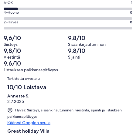
Loistava.
Arvosana
6–OK
1
-
8
6
Hyvä.
Arvosana
4–Huono
0
kautta
-
0
4
9
OK.
Arvosana
2–Hirveä
0
kautta
-
arvostelua
1
2
9
Huono.
kautta
-
9,6/10
9,8/10
arvostelua
0
9
Hirveä.
kautta
Siisteys
Sisäänkirjautuminen
arvostelua
0
9,8/10
9,8/10
9
kautta
arvostelua
Viestintä
Sijainti
9
9,6/10
arvostelua
Listauksen paikkansapitävyys
Arvostelut
Tarkistettu arvostelu
10/10 Loistava
Annette S.
2.7.2025
Hyvää: Siisteys, sisäänkirjautuminen, viestintä, sijainti ja listauksen
paikkansapitävyys
Käännä Googlen avulla
Great holiday Villa