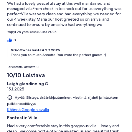
We had a lovely peaceful stay at this well maintained and
managed villaFrom check in to check out for us everything was
perfectVilla was very clean and had everything we needed for
our 4 week stay Maria our host greeted us on arrival and
continued to ensure by email we had everything we
neededMany thanks Maria (Would recommend to friends and
Yöpyi 28 yötä kesäkuussa 2025
would definitely book again
0
VrboOwner vastasi 2.7.2025
Thank you so much Annette. You were the perfect guests. :)
Tarkistettu arvostelu
10/10 Loistava
Leigh glendinning G.
15.1.2025
Hyvää: Siisteys, sisäänkirjautuminen, viestintä, sijainti ja listauksen
paikkansapitävyys
Käännä Googlen avulla
Fantastic Villa
Had a very comfortable stay in this gorgeous villa ...lovely and
clean ..welcome bottle of wine awaited us and beautiful fresh