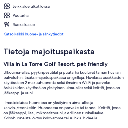
Leikkialue ulkotiloissa
Puutarha
Ruokailualue
Katso kaikki huone- ja sänkytiedot
Tietoja majoituspaikasta
Villa in La Torre Golf Resort. pet friendly
Ulkouima-allas, pyykinpesutilat ja puutarha kuuluvat tämän huvilan
palveluihin. Lisäksi majoituspaikassa on grillejä. Huvilassa asiakkaiden
käytössä on 2 makuuhuonetta sekä ilmainen Wi-Fi ja parveke.
Asiakkaiden käytössä on yksityinen uima-allas sekä keittiö, jossa on
jääkaappi ja uuni.
Ilmastoiduissa huoneissa on yksityinen uima-allas ja
kahvin-/teenkeitin. Huoneessa on parveke tai terassi. Keittiö, jossa
on jääkaappi, liesi, mikroaaltouuni ja erillinen ruokailualue.
Kylpyhuoneista löytyy kylpyamme tai suihku, bidee ja
hiustenkuivaaja.