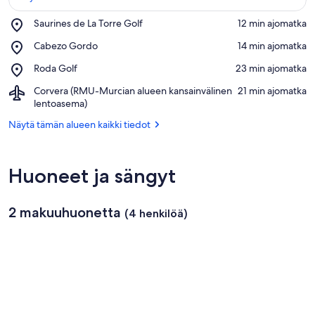
Place,
Saurines de La Torre Golf
‪12 min ajomatka‬
Saurines
Näytä kartalla
Place,
Cabezo Gordo
‪14 min ajomatka‬
de
Cabezo
La
Place,
Roda Golf
‪23 min ajomatka‬
Gordo
Torre
Roda
Golf
Airport,
Corvera (RMU-Murcian alueen kansainvälinen
‪21 min ajomatka‬
Golf
Corvera
lentoasema)
(RMU-
Näytä tämän alueen kaikki tiedot
Murcian
alueen
kansainvälinen
lentoasema)
Huoneet ja sängyt
2 makuuhuonetta
(4 henkilöä)