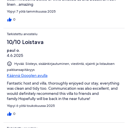
linen ..amazing
Yöpyi 7 yötä tammikuussa 2025
0
Tarkistettu arvostelu
10/10 Loistava
paul o.
4.6.2025
Hyvää: Siisteys, sisäänkirjautuminen, viestintä, sijainti ja listauksen
paikkansapitävyys
Käännä Googlen avulla
Fantastic host and villa, thoroughly enjoyed our stay, everything
was clean and tidy too. Communication was also excellent, and
would definitely recommend this villa to friends and
family.Hopefully will be back in the near future!
Yöpyi 6 yötä toukokuussa 2025
0