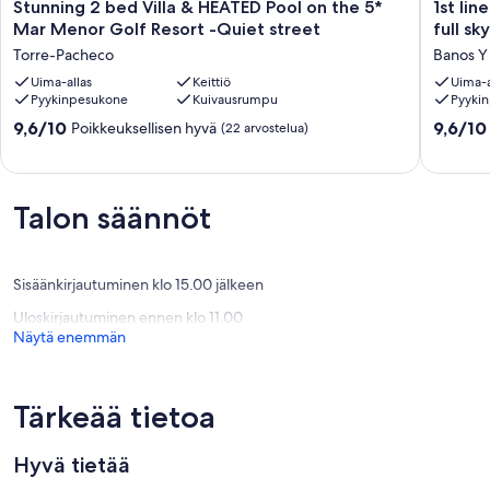
Stunning
1st
Stunning 2 bed Villa & HEATED Pool on the 5*
1st lin
2
line
Mar Menor Golf Resort -Quiet street
full sk
bed
Luxury
Torre-Pacheco
Banos Y
Villa
Golf
&
Uima-allas
Keittiö
Villa
Uima-a
Pyykinpesukone
Kuivausrumpu
Pyyki
HEATED
(3)
Pool
with
9.6
9.6
9,6/10
9,6/10
Poikkeuksellisen hyvä
(22 arvostelua)
on
Private
kautta
kautta
the
Pool,
10,
10,
5*
full
Poikkeuksellisen
Poikkeuk
Mar
sky
hyvä,
hyvä,
Talon säännöt
Menor
package
(22
(80
Golf
Banos
arvostelua)
arvostel
Resort
Y
-
Mendig
Sisäänkirjautuminen klo 15.00 jälkeen
Quiet
Uloskirjautuminen ennen klo 11.00
street
Näytä enemmän
Torre-
Pacheco
Tärkeää tietoa
Hyvä tietää