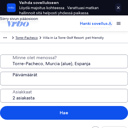
Vaihda sovellukseen
Löydä majoitus kohteessa . Varattuasi matkan
hallinnoit sitä helposti yhdessä paikassa.
Siirry sivun pääosioon
Hanki sovellus
Torre-Pacheco
Villa in La Torre Golf Resort. pet friendly
Minne olet menossa?
Päivämäärät
Asiakkaat
Hae