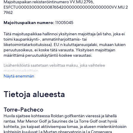
Majoituspaikan rekisteröintinumero VV.MU.2796,
ESFCTU000030030000876542000000000000000000VV.MU.2
7962
Majoituspaikan numero:
11005045
Tätä majoituspaikkaa hallinnoi yksityinen majoittaja (eli taho, joka ei
toimi kaupankäynti-, ammatinharjoittamis- tai
liiketoimintatarkoituksissa). EU:n kuluttajansuojalaki, mukaan lukien
peruutusoikeus, ei koske tätä varausta. Yksityisen majoittajan
määrittämä peruutuskäytäntö koskee varaustasi.
Lisähenkilöistä saatetaan veloittaa maksu, joka vaihtelee
majoituspaikoittain
Näytä enemmän
Tietoja alueesta
Torre-Pacheco
Huvila sijaitsee kohteessa Roldan golfkentän vieressä ja lähellä
rantaa. Mar Menor Golf ja Saurines de La Torre Golf ovat hyviä
kohteita, jos kaipaat aktiivisempaa lomaa, ja alueen mielenkiintoisiin
kohteisiin kuuluvat La Murtan observatorio ja La Conservera