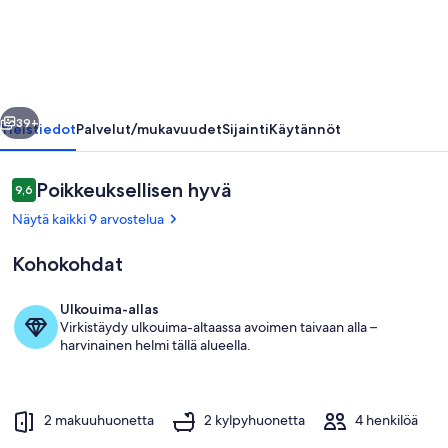
Torre
Golf
Resort.
pet
llinen
Seuraava
friendly
39+
Yleistiedot
Palvelut/mukavuudet
Sijainti
Käytännöt
valokuvagalleria
Arvostelut
Poikkeuksellisen hyvä
9,6
9,6 kautta 10.
Näytä kaikki 9 arvostelua
Kohokohdat
Ulkouima-allas
Virkistäydy ulkouima-altaassa avoimen taivaan alla –
Uima-allas
harvinainen helmi tällä alueella.
2 makuuhuonetta
2 kylpyhuonetta
4 henkilöä