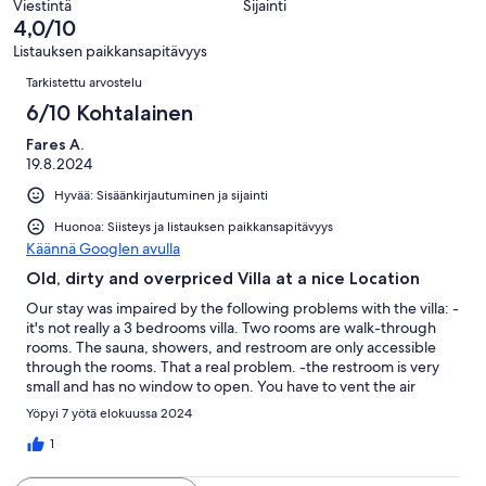
arvostelua
Viestintä
Sijainti
1
4,0/10
arvostelua
Listauksen paikkansapitävyys
Arvostelut
Tarkistettu arvostelu
6/10 Kohtalainen
Fares A.
19.8.2024
Hyvää: Sisäänkirjautuminen ja sijainti
Huonoa: Siisteys ja listauksen paikkansapitävyys
Käännä Googlen avulla
Old, dirty and overpriced Villa at a nice Location
Our stay was impaired by the following problems with the villa: -
it's not really a 3 bedrooms villa. Two rooms are walk-through
rooms. The sauna, showers, and restroom are only accessible
through the rooms. That a real problem. -the restroom is very
small and has no window to open. You have to vent the air
through one of the bedrooms. -it’s dirty everywhere: the
Yöpyi 7 yötä elokuussa 2024
facade, especially in the corner of the outside sofa, the jacuzzi,
the barbecue with rests of food from previous guests, there are
1
stains on the sofa, the ashtray of the sauna oven was full, the
“beach” area was full of leaves, pine cones, and other dirt -the