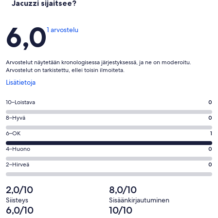
Jacuzzi sijaitsee?
Arvostelut
6,0
1 arvostelu
Arvostelut näytetään kronologisessa järjestyksessä, ja ne on moderoitu.
Arvostelut on tarkistettu, ellei toisin ilmoiteta.
Avautuu
Lisätietoja
uuteen
ikkunaan
Arvosana
10–Loistava
0
10
Arvosana
8–Hyvä
0
-
8
Loistava.
Arvosana
6–OK
1
-
0
6
Hyvä.
Arvosana
4–Huono
0
kautta
-
0
4
1
OK.
Arvosana
2–Hirveä
0
kautta
-
arvostelua
1
2
1
Huono.
kautta
-
2,0/10
8,0/10
arvostelua
0
1
Hirveä.
kautta
Siisteys
Sisäänkirjautuminen
arvostelua
0
6,0/10
10/10
1
kautta