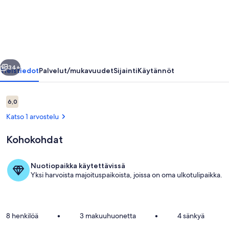
Villa
Dynni
-
South
llinen
Seuraava
Facing
34+
Yleistiedot
Palvelut/mukavuudet
Sijainti
Käytännöt
-
Seafront
Arvostelut
6,0
6,0 kautta 10.
-
Katso 1 arvostelu
Jacuzzi
Kohokohdat
valokuvagalleria
Nuotiopaikka käytettävissä
Yksi harvoista majoituspaikoista, joissa on oma ulkotulipaikka.
Terassi/patio
8 henkilöä
•
3 makuuhuonetta
•
4 sänkyä