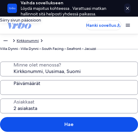
Vaihda sovellukseen
Löydä majoitus kohteessa . Varattuasi matkan
hallinnoit sitä helposti yhdessä paikassa.
Siirry sivun pääosioon
Hanki sovellus
Kirkkonummi
Villa Dynni · Villa Dynni - South Facing - Seafront - Jacuzzi
Minne olet menossa?
Päivämäärät
Asiakkaat
Hae