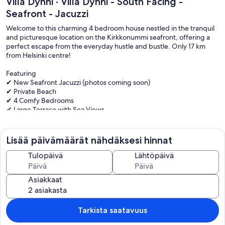
Villa Dynni · Villa Dynni - South Facing -
Seafront - Jacuzzi
Welcome to this charming 4 bedroom house nestled in the tranquil
and picturesque location on the Kirkkonummi seafront, offering a
perfect escape from the everyday hustle and bustle. Only 17 km
from Helsinki centre!
Featuring
✔ New Seafront Jacuzzi (photos coming soon)
✔ Private Beach
✔ 4 Comfy Bedrooms
✔ Large Terrace with Sea Views
✔ Open Design Living
✔ Wood-Fired Sauna
✔ Large lawn on the seafront
Lisää päivämäärät nähdäksesi hinnat
✔ Sandy beach (Pier, Rowing boat)
✔ High-Speed Wi-Fi
Tulopäivä
Lähtöpäivä
✔ 3 Wood burning fireplaces
Asiakkaat
As soon as you enter the villa, you`re welcomed by a very
comfortable open floor plan living area. Its large, south facing
windows fill the room with light and offer nice views of the seafront
and garden. In addition, its elegant decor and open fireplace makes
Tarkista saatavuus
this a lovely area to spend time with family and friends any time of