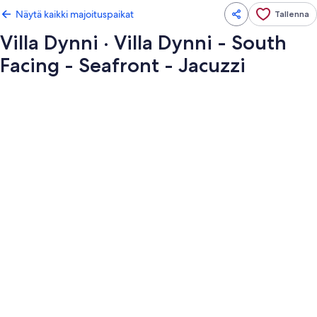
Näytä kaikki majoituspaikat
Tallenna
Villa Dynni · Villa Dynni - South
Facing - Seafront - Jacuzzi
Majoituspaikan
Villa
Dynni
·