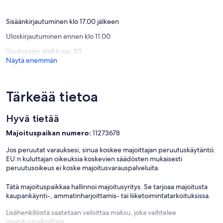
arvostelua)
(3
★ KITCHEN & DINING ★
arvostel
It is fully equipped which makes it suitable for preparing any meal,
Sisäänkirjautuminen klo 17.00 jälkeen
whether a simple breakfast, quick snack or a three-course gourmet
Uloskirjautuminen ennen klo 11.00
dinner. Spacious countertops provide plenty of room to work your
MasterChef magic.
Vuokraajan alaikäraja: 30
Näytä enemmän
✔ Microwave
✔ Induction Stove
✔ Oven
✔ Toaster
Tärkeää tietoa
✔ Coffee Maker
✔ Hot Water Kettle
Hyvä tietää
✔ Refrigerator/Freezer
✔ Blender
Majoituspaikan numero:
11273678
✔ Dishwasher
✔ Sink - Hot & Cold Water
Jos peruutat varauksesi, sinua koskee majoittajan peruutuskäytäntö.
✔ Glasses
EU:n kuluttajan oikeuksia koskevien säädösten mukaisesti
✔ Silverware
peruutusoikeus ei koske majoitusvarauspalveluita.
✔ Pots & Pans
✔ Garbage Disposal
Tätä majoituspaikkaa hallinnoi majoitusyritys. Se tarjoaa majoitusta
kaupankäynti-, ammatinharjoittamis- tai liiketoimintatarkoituksissa.
Have a few drinks on the terrace while the food is getting ready.
Once it`s done, serve it on the dining table and enjoy a tasty meal
Lisähenkilöistä saatetaan veloittaa maksu, joka vaihtelee
with your loved ones.
majoituspaikoittain