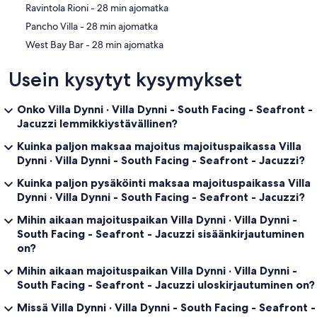
‪Ravintola Rioni - ‬28 min ajomatka
✔ Fishing equipment
✔ Rowing Boat (good condition)
‪Pancho Villa - ‬28 min ajomatka
✔ All the classic summer games including Badminton set
‪West Bay Bar - ‬28 min ajomatka
We look forward to you having a really enjoyable time at this
charming house.
Usein kysytyt kysymykset
Let us know if you have any questions; we`re locals; we have the
Onko Villa Dynni · Villa Dynni - South Facing - Seafront -
answers. Happy Travels!
Jacuzzi lemmikkiystävällinen?
Kuinka paljon maksaa majoitus majoituspaikassa Villa
Dynni · Villa Dynni - South Facing - Seafront - Jacuzzi?
Kuinka paljon pysäköinti maksaa majoituspaikassa Villa
Dynni · Villa Dynni - South Facing - Seafront - Jacuzzi?
Mihin aikaan majoituspaikan Villa Dynni · Villa Dynni -
South Facing - Seafront - Jacuzzi sisäänkirjautuminen
on?
Mihin aikaan majoituspaikan Villa Dynni · Villa Dynni -
South Facing - Seafront - Jacuzzi uloskirjautuminen on?
Missä Villa Dynni · Villa Dynni - South Facing - Seafront -