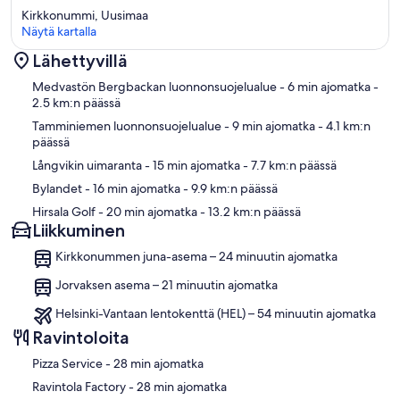
stay.
Kirkkonummi, Uusimaa
Näytä kartalla
✔ Walk-In Shower
✔ Vanity
Lähettyvillä
✔ Mirror
Kartta
Medvastön Bergbackan luonnonsuojelualue
- 6 min ajomatka
-
✔ Toilet
2.5 km:n päässä
✔ Towels
✔ Hair Dryer
Tamminiemen luonnonsuojelualue
- 9 min ajomatka
- 4.1 km:n
✔ Essential Toiletries
päässä
Långvikin uimaranta
- 15 min ajomatka
- 7.7 km:n päässä
★ SAUNA ★
What would a Finnish villa be without a private sauna? Light up the
Bylandet
- 16 min ajomatka
- 9.9 km:n päässä
spacious wood-fired sauna and recharge after a lovely day.
Hirsala Golf
- 20 min ajomatka
- 13.2 km:n päässä
Liikkuminen
★ Garden ★
The terrace looks south across the 500m2 lawn area which is directly
Kirkkonummen juna-asema – 24 minuutin ajomatka
in front of the sea. This means you can play summer games on the
grass, with lovely views. All whilst in view of the living room and
Jorvaksen asema – 21 minuutin ajomatka
terrace.
Helsinki-Vantaan lentokenttä (HEL) – 54 minuutin ajomatka
✔ Large Garden lawn on seafront approximately 500m2
Ravintoloita
✔ Large Gas BBQ (gas included)
✔ Dining Table with Seating for 8
‪Pizza Service - ‬28 min ajomatka
✔ Gently sloping sandy beach
‪Ravintola Factory - ‬28 min ajomatka
✔ Private Pier, space to dock your own boat