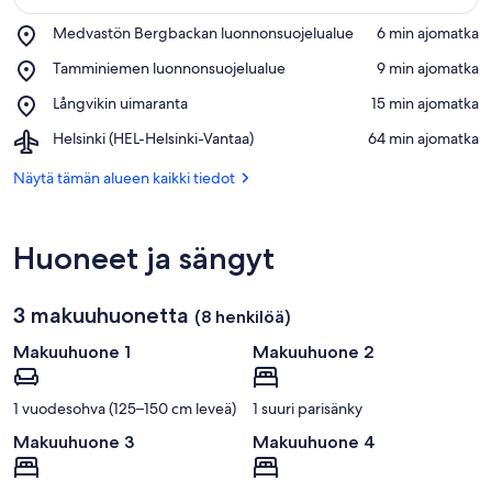
Place,
Medvastön Bergbackan luonnonsuojelualue
‪6 min ajomatka‬
Medvastön
Näytä kartalla
Place,
Tamminiemen luonnonsuojelualue
‪9 min ajomatka‬
Bergbackan
Tamminiemen
luonnonsuojelualue
Place,
Långvikin uimaranta
‪15 min ajomatka‬
luonnonsuojelualue
Långvikin
Airport,
Helsinki (HEL-Helsinki-Vantaa)
‪64 min ajomatka‬
uimaranta
Helsinki
(HEL-
Näytä tämän alueen kaikki tiedot
Helsinki-
Vantaa)
Huoneet ja sängyt
3 makuuhuonetta
(8 henkilöä)
Makuuhuone 1
Makuuhuone 2
1 vuodesohva (125–150 cm leveä)
1 suuri parisänky
Makuuhuone 3
Makuuhuone 4