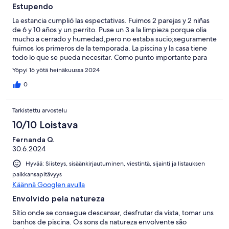
Estupendo
La estancia cumplió las espectativas. Fuimos 2 parejas y 2 niñas
de 6 y 10 años y un perrito. Puse un 3 a la limpieza porque olia
mucho a cerrado y humedad,pero no estaba sucio;seguramente
fuimos los primeros de la temporada. La piscina y la casa tiene
todo lo que se pueda necesitar. Como punto importante para
quien lleve mascotas: la finca no es antiescapistas. Lo pasamos
Yöpyi 16 yötä heinäkuussa 2024
fenomenal. Para repetir sin duda.
0
Tarkistettu arvostelu
10/10 Loistava
Fernanda Q.
30.6.2024
Hyvää: Siisteys, sisäänkirjautuminen, viestintä, sijainti ja listauksen
paikkansapitävyys
Käännä Googlen avulla
Envolvido pela natureza
Sítio onde se consegue descansar, desfrutar da vista, tomar uns
banhos de piscina. Os sons da natureza envolvente são