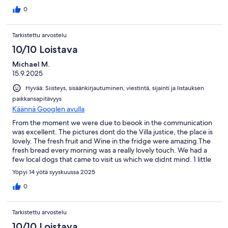
0
Tarkistettu arvostelu
10/10 Loistava
Michael M.
15.9.2025
Hyvää: Siisteys, sisäänkirjautuminen, viestintä, sijainti ja listauksen
paikkansapitävyys
Käännä Googlen avulla
From the moment we were due to beook in the communication
was excellent. The pictures dont do the Villa justice, the place is
lovely. The fresh fruit and Wine in the fridge were amazing.The
fresh bread every morning was a really lovely touch. We had a
few local dogs that came to visit us which we didnt mind. 1 little
one that we nicknamed happy as it always looked like she was
Yöpyi 14 yötä syyskuussa 2025
smiling. Would highly recommend.
0
Tarkistettu arvostelu
10/10 Loistava