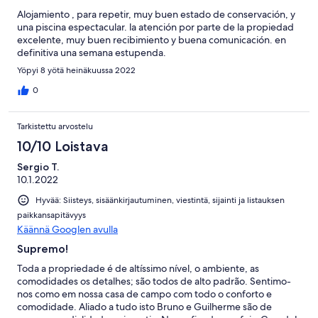
Alojamiento , para repetir, muy buen estado de conservación, y
una piscina espectacular. la atención por parte de la propiedad
excelente, muy buen recibimiento y buena comunicación. en
definitiva una semana estupenda.
Yöpyi 8 yötä heinäkuussa 2022
0
Tarkistettu arvostelu
10/10 Loistava
Sergio T.
10.1.2022
Hyvää: Siisteys, sisäänkirjautuminen, viestintä, sijainti ja listauksen
paikkansapitävyys
Käännä Googlen avulla
Supremo!
Toda a propriedade é de altíssimo nível, o ambiente, as
comodidades os detalhes; são todos de alto padrão. Sentimo-
nos como em nossa casa de campo com todo o conforto e
comodidade. Aliado a tudo isto Bruno e Guilherme são de