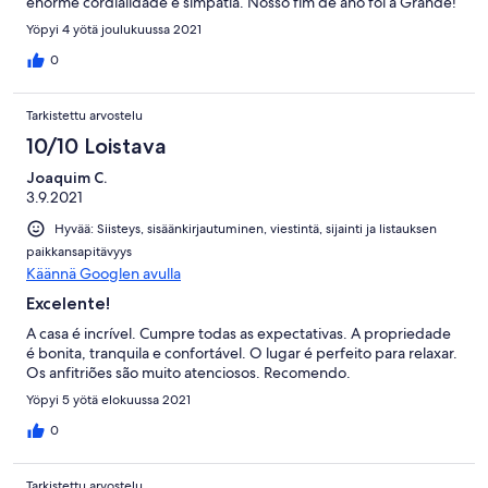
enorme cordialidade e simpatia. Nosso fim de ano foi a Grande!
Yöpyi 4 yötä joulukuussa 2021
0
Tarkistettu arvostelu
10/10 Loistava
Joaquim C.
3.9.2021
Hyvää: Siisteys, sisäänkirjautuminen, viestintä, sijainti ja listauksen
paikkansapitävyys
Käännä Googlen avulla
Excelente!
A casa é incrível. Cumpre todas as expectativas. A propriedade
é bonita, tranquila e confortável. O lugar é perfeito para relaxar.
Os anfitriões são muito atenciosos. Recomendo.
Yöpyi 5 yötä elokuussa 2021
0
Tarkistettu arvostelu