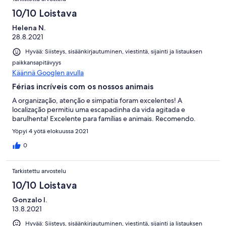
10/10 Loistava
Helena N.
28.8.2021
Hyvää: Siisteys, sisäänkirjautuminen, viestintä, sijainti ja listauksen
paikkansapitävyys
Käännä Googlen avulla
Férias incríveis com os nossos animais
A organização, atenção e simpatia foram excelentes! A
localização permitiu uma escapadinha da vida agitada e
barulhenta! Excelente para famílias e animais. Recomendo.
Yöpyi 4 yötä elokuussa 2021
0
Tarkistettu arvostelu
10/10 Loistava
Gonzalo I.
13.8.2021
Hyvää: Siisteys, sisäänkirjautuminen, viestintä, sijainti ja listauksen