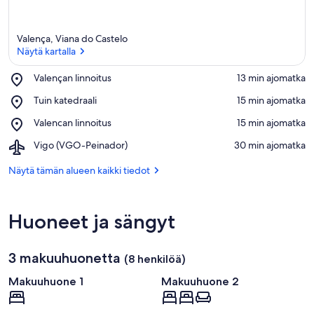
a
n
e
Valença, Viana do Castelo
i
Näytä kartalla
s
t
Place,
Valençan linnoitus
‪13 min ajomatka‬
a
Valençan
Näytä kartalla
Place,
Tuin katedraali
‪15 min ajomatka‬
linnoitus
Tuin
m
Place,
Valencan linnoitus
‪15 min ajomatka‬
katedraali
a
Valencan
j
Airport,
Vigo (VGO-Peinador)
‪30 min ajomatka‬
linnoitus
o
Vigo
i
(VGO-
Näytä tämän alueen kaikki tiedot
t
Peinador)
u
s
p
Huoneet ja sängyt
a
i
k
3 makuuhuonetta
(8 henkilöä)
o
i
Makuuhuone 1
Makuuhuone 2
s
t