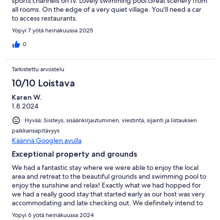
sports channels on tv. Lovely swimming pool.Great scenery from
all rooms. On the edge of a very quiet village. You'll need a car
to access restaurants.
Yöpyi 7 yötä heinäkuussa 2025
0
Tarkistettu arvostelu
10/10 Loistava
Karen W.
1.8.2024
Hyvää: Siisteys, sisäänkirjautuminen, viestintä, sijainti ja listauksen
paikkansapitävyys
Käännä Googlen avulla
Exceptional property and grounds
We had a fantastic stay where we were able to enjoy the local
area and retreat to the beautiful grounds and swimming pool to
enjoy the sunshine and relax! Exactly what we had hopped for
we had a really good stay that started early as our host was very
accommodating and late checking out. We definitely intend to
return for a longer stay.
Yöpyi 6 yötä heinäkuussa 2024