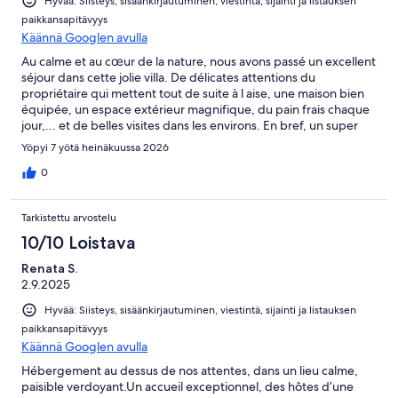
Hyvää: Siisteys, sisäänkirjautuminen, viestintä, sijainti ja listauksen
paikkansapitävyys
Käännä Googlen avulla
Au calme et au cœur de la nature, nous avons passé un excellent
séjour dans cette jolie villa. De délicates attentions du
propriétaire qui mettent tout de suite à l aise, une maison bien
équipée, un espace extérieur magnifique, du pain frais chaque
jour,... et de belles visites dans les environs. En bref, un super
séjour
Yöpyi 7 yötä heinäkuussa 2026
0
Tarkistettu arvostelu
10/10 Loistava
Renata S.
2.9.2025
Hyvää: Siisteys, sisäänkirjautuminen, viestintä, sijainti ja listauksen
paikkansapitävyys
Käännä Googlen avulla
Hébergement au dessus de nos attentes, dans un lieu calme,
paisible verdoyant.Un accueil exceptionnel, des hôtes d’une