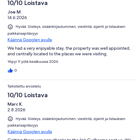
10/10 Loistava
Joe M.
14.6.2026
Hyvää: Siisteys, sisäänkirjautuminen, viestintä, sijainti ja listauksen
paikkansapitävyys
Käännä Googlen avulla
We had a very enjoyable stay, the property was well appointed,
and centrally located to the places we were visiting.
Yöpyi 11 yötä kesäkuussa 2026
0
Tarkistettu arvostelu
10/10 Loistava
Marc K.
2.8.2026
Hyvää: Siisteys, sisäänkirjautuminen, viestintä, sijainti ja listauksen
paikkansapitävyys
Käännä Googlen avulla
Getting there was easy thanks to the link Guilherme sent us. We