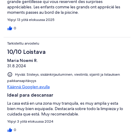
grande gentillesse qui vous reservent des surprises
appréciables. Les enfants comme les grands ont apprécié les
moments passes au bord de la piscine.
Yöpyi 13 yötä elokuussa 2025
0
Tarkistettu arvostelu
10/10 Loistava
Maria Noemi R.
31.8.2024
Hyvää: Siisteys, sisäänkirjautuminen, viestintä, sijainti ja listauksen
paikkansapitävyys
Käännä Googlen avulla
Ideal para descansar
La casa está en una zona muy tranquila, es muy amplia y esta
bien muy bien equipada. Destacaría sobre todo la limpieza y lo
cuidada que está. Muy recomendable.
Yöpyi 3 yötä elokuussa 2024
0