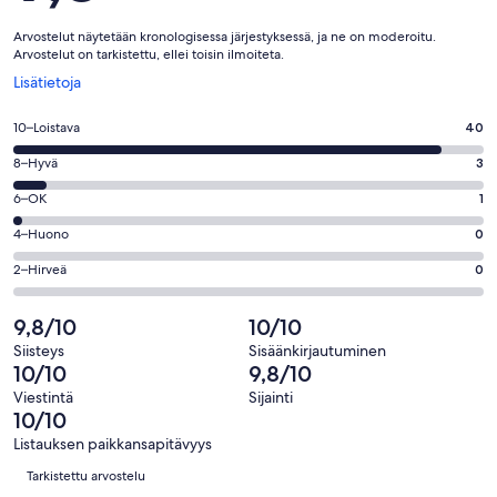
Arvostelut näytetään kronologisessa järjestyksessä, ja ne on moderoitu.
Arvostelut on tarkistettu, ellei toisin ilmoiteta.
Avautuu
Lisätietoja
uuteen
ikkunaan
Arvosana
10–Loistava
40
10
Arvosana
8–Hyvä
3
-
8
Loistava.
Arvosana
6–OK
1
-
40
6
Hyvä.
Arvosana
4–Huono
0
kautta
-
3
4
44
OK.
Arvosana
2–Hirveä
0
kautta
-
arvostelua
1
2
44
Huono.
kautta
-
9,8/10
10/10
arvostelua
0
44
Hirveä.
kautta
Siisteys
Sisäänkirjautuminen
arvostelua
0
10/10
9,8/10
44
kautta
arvostelua
Viestintä
Sijainti
44
10/10
arvostelua
Listauksen paikkansapitävyys
Arvostelut
Tarkistettu arvostelu