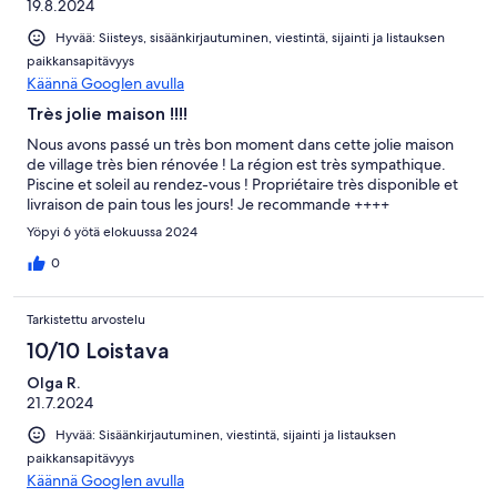
19.8.2024
Hyvää: Siisteys, sisäänkirjautuminen, viestintä, sijainti ja listauksen
paikkansapitävyys
Käännä Googlen avulla
Très jolie maison !!!!
Nous avons passé un très bon moment dans cette jolie maison
de village très bien rénovée ! La région est très sympathique.
Piscine et soleil au rendez-vous ! Propriétaire très disponible et
livraison de pain tous les jours! Je recommande ++++
Yöpyi 6 yötä elokuussa 2024
0
Tarkistettu arvostelu
10/10 Loistava
Olga R.
21.7.2024
Hyvää: Sisäänkirjautuminen, viestintä, sijainti ja listauksen
paikkansapitävyys
Käännä Googlen avulla