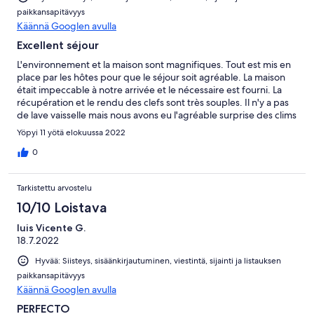
paikkansapitävyys
Käännä Googlen avulla
Excellent séjour
L'environnement et la maison sont magnifiques. Tout est mis en
place par les hôtes pour que le séjour soit agréable. La maison
était impeccable à notre arrivée et le nécessaire est fourni. La
récupération et le rendu des clefs sont très souples. Il n'y a pas
de lave vaisselle mais nous avons eu l'agréable surprise des clims
dans chaque chambre. Nous recommandons la maison.
Yöpyi 11 yötä elokuussa 2022
0
Tarkistettu arvostelu
10/10 Loistava
luis Vicente G.
18.7.2022
Hyvää: Siisteys, sisäänkirjautuminen, viestintä, sijainti ja listauksen
paikkansapitävyys
Käännä Googlen avulla
PERFECTO