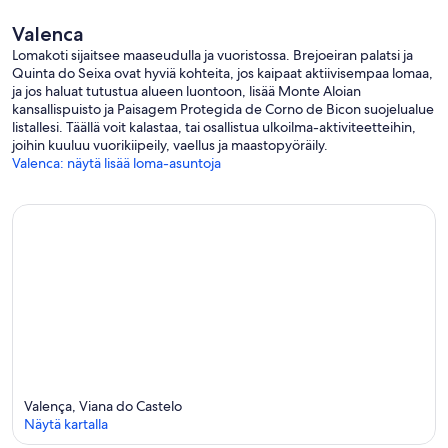
Valenca
Lomakoti sijaitsee maaseudulla ja vuoristossa. Brejoeiran palatsi ja
Quinta do Seixa ovat hyviä kohteita, jos kaipaat aktiivisempaa lomaa,
ja jos haluat tutustua alueen luontoon, lisää Monte Aloian
kansallispuisto ja Paisagem Protegida de Corno de Bicon suojelualue
listallesi. Täällä voit kalastaa, tai osallistua ulkoilma-aktiviteetteihin,
joihin kuuluu vuorikiipeily, vaellus ja maastopyöräily.
Valenca: näytä lisää loma-asuntoja
Valença, Viana do Castelo
Näytä kartalla