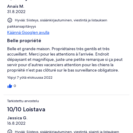
Anaïs M.
31.8.2022
Hyvää: Siisteys, sisäänkirjautuminen, viestintä ja listauksen
paikkansapitävyys
Käännä Googlen avulla
Belle propriété
Belle et grande maison. Propriétaires très gentils et très
accueillant. Merci pour les attentions à l’arrivée. Endroit
dépaysant et magnifique, juste une petite remarque si ça peut
servir pour d’autres vacanciers attention pour les chiens la
propriété n’est pas clôturé sur le bas surveillance obligatoire.
Yöpyi 7 yötä elokuussa 2022
0
Tarkistettu arvostelu
10/10 Loistava
Jessica G.
16.8.2022
Hyvää: Siisteys, sisäänkirjautuminen, viestintä, sijainti ja listauksen