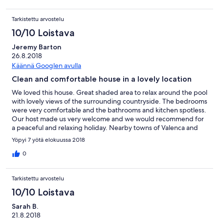
Tarkistettu arvostelu
10/10 Loistava
Jeremy Barton
26.8.2018
Käännä Googlen avulla
Clean and comfortable house in a lovely location
We loved this house. Great shaded area to relax around the pool
with lovely views of the surrounding countryside. The bedrooms
were very comfortable and the bathrooms and kitchen spotless.
Our host made us very welcome and we would recommend for
a peaceful and relaxing holiday. Nearby towns of Valenca and
Tui (Spain) well worth visiting.
Yöpyi 7 yötä elokuussa 2018
0
Tarkistettu arvostelu
10/10 Loistava
Sarah B.
21.8.2018