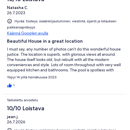
Natasha C.
26.7.2023
Hyvää: Siisteys, sisäänkirjautuminen, viestintä, sijainti ja listauksen
paikkansapitävyys
Käännä Googlen avulla
Beautiful House in a great location
I must say, any number of photos can’t do this wonderful house
justice. The location is superb, with glorious views all around.
The house itself looks old, but rebuilt with all the modern
conveniences and style. Lots of room throughout with very well
equipped kitchen and bathrooms. The pool is spotless with
great shade available. The outdoor cooking and eating options
Yöpyi 14 yötä heinäkuussa 2023
are superb. And finally the hosts were fantastic. I loved the extra
touch of fresh bread in the postbox outside the gate every
1
morning. We would definitely consider returning here and
would strongly recommend this house to anyone.
Tarkistettu arvostelu
10/10 Loistava
jean j.
26.7.2026