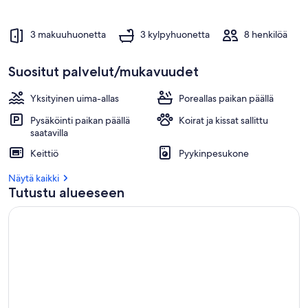
e
e
3 makuuhuonetta
3 kylpyhuonetta
8 henkilöä
n
p
Suositut palvelut/mukavuudet
a
r
h
Yksityinen uima-allas
Poreallas paikan päällä
a
Pysäköinti paikan päällä
Koirat ja kissat sallittu
a
saatavilla
t
Keittiö
Pyykinpesukone
a
r
Näytä kaikki
v
Tutustu alueeseen
o
s
t
e
l
u
t
s
a