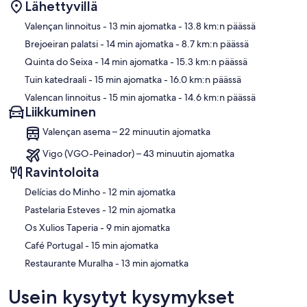
Lähettyvillä
Kartta
Valençan linnoitus
- 13 min ajomatka
- 13.8 km:n päässä
Brejoeiran palatsi
- 14 min ajomatka
- 8.7 km:n päässä
Quinta do Seixa
- 14 min ajomatka
- 15.3 km:n päässä
Tuin katedraali
- 15 min ajomatka
- 16.0 km:n päässä
Valencan linnoitus
- 15 min ajomatka
- 14.6 km:n päässä
Liikkuminen
Valençan asema – 22 minuutin ajomatka
Vigo (VGO-Peinador) – 43 minuutin ajomatka
Ravintoloita
‪Delícias do Minho - ‬12 min ajomatka
‪Pastelaria Esteves - ‬12 min ajomatka
‪Os Xulios Taperia - ‬9 min ajomatka
‪Café Portugal - ‬15 min ajomatka
‪Restaurante Muralha - ‬13 min ajomatka
Usein kysytyt kysymykset