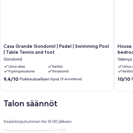
Casa
House,
Casa Grande Gondomil | Padel | Swimming Pool
House, 
Grande
private
| Table Tennis and foot
bedroo
Gondomil
heated
Gondomil
Valença
|
pool,
Padel
Uima-allas
Keittiö
billiards,
Uima-a
Pyykinpesukone
Ilmastointi
Keittiö
|
6
Swimming
bedroo
9.4
10.0
9,4/10
10/10
Poikkeuksellisen hyvä
(9 arvostelua)
Pool
sleeps
kautta
kautta
|
18
10,
10,
Table
Valença
Poikkeuksellisen
Poikkeuk
Tennis
do
hyvä,
hyvä,
Talon säännöt
and
Minho
(9
(2
foot
arvostelua)
arvostel
Gondomil
Sisäänkirjautuminen klo 16.00 jälkeen
Uloskirjautuminen ennen klo 11.00