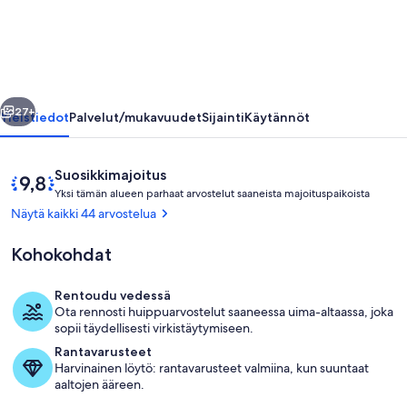
/
allas,
Valencian
ja
llinen
Seuraava
Monsoon.
27+
Yleistiedot
Palvelut/mukavuudet
Sijainti
Käytännöt
valokuvagalleria
Arvostelut
9,8
Suosikkimajoitus
Y
kautta
Yksi tämän alueen parhaat arvostelut saaneista majoituspaikoista
k
10,
Näytä kaikki 44 arvostelua
s
Asiakkaiden
i
suosikki
Kohokohdat
t
ä
Rentoudu vedessä
m
Ulkopuoli
Ota rennosti huippuarvostelut saaneessa uima-altaassa, joka
ä
sopii täydellisesti virkistäytymiseen.
n
Rantavarusteet
Harvinainen löytö: rantavarusteet valmiina, kun suuntaat
a
aaltojen ääreen.
l
u