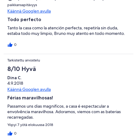
paikkansapitävyys
Käännä Googlen avulla
Todo perfecto
Tanto la casa como la atención perfecta, repetiría sin duda,
estaba todo muy limpio, Bruno muy atento en todo momento.
0
Tarkistettu arvostelu
8/10 Hyvä
Dina C.
4.9.2018
Käännä Googlen avulla
Férias maravilhosas!
Passamos uns dias magnificos, a casa é espectacular a
envolvência maravilhosa. Adoramos, viemos com as baterias
recarregadas.
Yöpyi 7 yötä elokuussa 2018
0