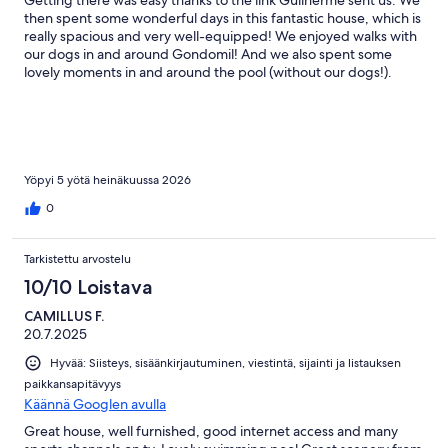
then spent some wonderful days in this fantastic house, which is
really spacious and very well-equipped! We enjoyed walks with
our dogs in and around Gondomil! And we also spent some
lovely moments in and around the pool (without our dogs!).
Highly recommended!!!
Yöpyi 5 yötä heinäkuussa 2026
0
Tarkistettu arvostelu
10/10 Loistava
CAMILLUS F.
20.7.2025
Hyvää: Siisteys, sisäänkirjautuminen, viestintä, sijainti ja listauksen
paikkansapitävyys
Käännä Googlen avulla
Great house, well furnished, good internet access and many