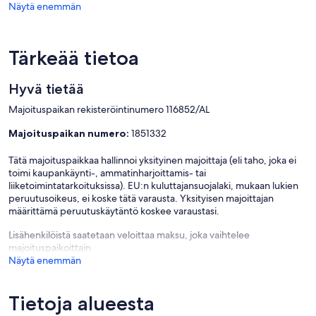
Näytä enemmän
Tärkeää tietoa
Hyvä tietää
Majoituspaikan rekisteröintinumero 116852/AL
Majoituspaikan numero:
1851332
Tätä majoituspaikkaa hallinnoi yksityinen majoittaja (eli taho, joka ei
toimi kaupankäynti-, ammatinharjoittamis- tai
liiketoimintatarkoituksissa). EU:n kuluttajansuojalaki, mukaan lukien
peruutusoikeus, ei koske tätä varausta. Yksityisen majoittajan
määrittämä peruutuskäytäntö koskee varaustasi.
Lisähenkilöistä saatetaan veloittaa maksu, joka vaihtelee
majoituspaikoittain
Näytä enemmän
Tietoja alueesta