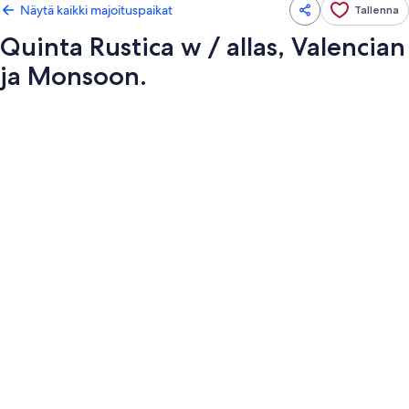
Näytä kaikki majoituspaikat
Tallenna
Quinta Rustica w / allas, Valencian
ja Monsoon.
Majoituspaikan
Quinta
Rustica
w