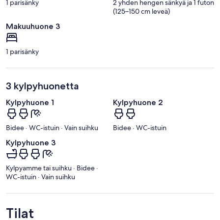
a
1 parisänky
2 yhden hengen sänkyä ja 1 futon
(125–150 cm leveä)
Makuuhuone 3
1 parisänky
3 kylpyhuonetta
Kylpyhuone 1
Kylpyhuone 2
Bidee · WC-istuin · Vain suihku
Bidee · WC-istuin
Kylpyhuone 3
Kylpyamme tai suihku · Bidee ·
WC-istuin · Vain suihku
Tilat