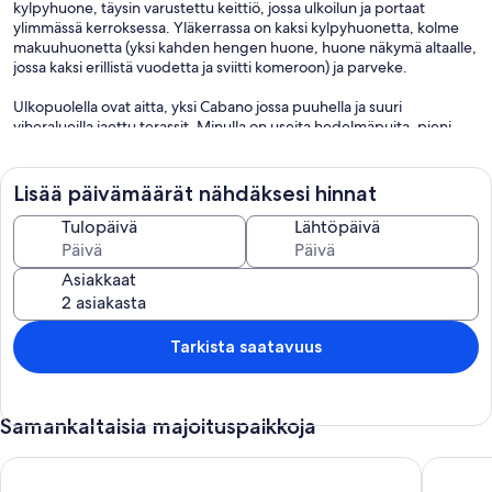
kylpyhuone, täysin varustettu keittiö, jossa ulkoilun ja portaat
ylimmässä kerroksessa. Yläkerrassa on kaksi kylpyhuonetta, kolme
makuuhuonetta (yksi kahden hengen huone, huone näkymä altaalle,
jossa kaksi erillistä vuodetta ja sviitti komeroon) ja parveke.
Ulkopuolella ovat aitta, yksi Cabano jossa puuhella ja suuri
viheralueilla jaettu terassit. Minulla on useita hedelmäpuita, pieni
viinitarha, kukkia ja kasveja. Minulla on myös uima-allas näkymät
kylään.
Tunnen ihanteellinen kohde paeta kaupungin hälinästä. Jos olet
Lisää päivämäärät nähdäksesi hinnat
nuori pari, perheen tai vain joukko ystäviä, jotka haluavat tavata, on
kaikki edellytykset tarjota sinulle hetkiä halusi.
Tulopäivä
Lähtöpäivä
Olen vain minuutin päässä Valencian historiallisesta keskustasta ja
Asiakkaat
Monsoon, ja 30 minuutin päässä Vigo.
Tarkista saatavuus
Samankaltaisia majoituspaikkoja
Casa Grande Gondomil | Padel | Swimming Pool | Table Tennis
House, pr