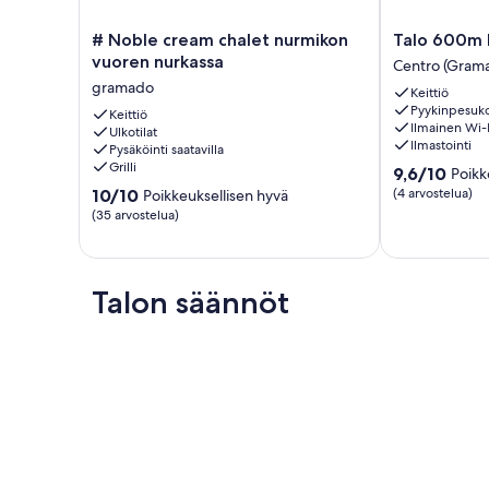
#
Talo
# Noble cream chalet nurmikon
Talo 600m 
Noble
600m
vuoren nurkassa
Centro (Gram
cream
keskustasta
gramado
Keittiö
chalet
Centro
Pyykinpesuk
nurmikon
Keittiö
(Gramado)
Ilmainen Wi-
Ulkotilat
vuoren
Ilmastointi
Pysäköinti saatavilla
nurkassa
Grilli
9.6
9,6/10
Poikk
gramado
kautta
10.0
10/10
(4 arvostelua)
Poikkeuksellisen hyvä
10,
kautta
(35 arvostelua)
Poikkeuksellis
10,
hyvä,
Poikkeuksellisen
(4
hyvä,
arvostelua)
(35
Talon säännöt
arvostelua)