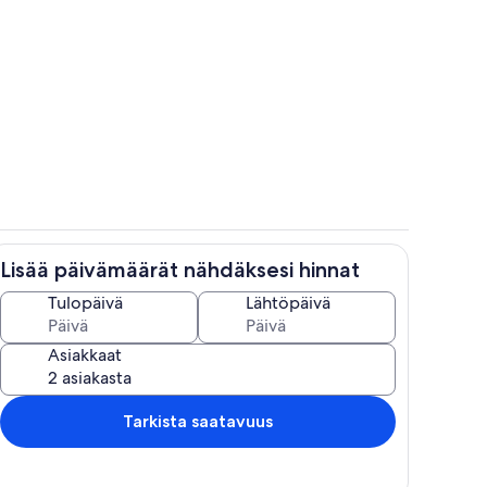
Ulkopuoli
Lisää päivämäärät nähdäksesi hinnat
Ulkoalueet
Tulopäivä
Lähtöpäivä
Asiakkaat
Tarkista saatavuus