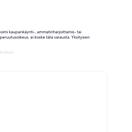
i toimi kaupankäynti-, ammatinharjoittamis- tai
 peruutusoikeus, ei koske tätä varausta. Yksityisen
koittain