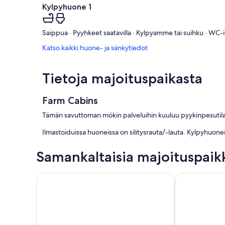
Kylpyhuone 1
Saippua · Pyyhkeet saatavilla · Kylpyamme tai suihku · WC-
Katso kaikki huone- ja sänkytiedot
Tietoja majoituspaikasta
Farm Cabins
Tämän savuttoman mökin palveluihin kuuluu pyykinpesutilat.
Ilmastoiduissa huoneissa on silitysrauta/-lauta. Kylpyhuone
Samankaltaisia majoituspaik
# Noble cream chalet nurmikon vuoren nurkassa
Talo 600m ke