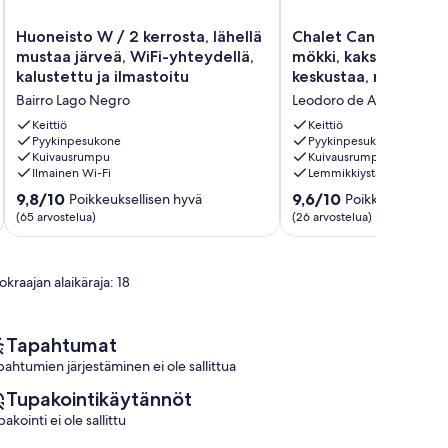
Huoneisto
Chalet
Huoneisto W / 2 kerrosta, lähellä
Chalet Canela (maal
W
Canela
mustaa järveä, WiFi-yhteydellä,
mökki, kaksipuolinen,
/
(maalaismainen
kalustettu ja ilmastoitu
keskustaa, rauhalline
2
mökki,
Bairro Lago Negro
Leodoro de Azevedo
kerrosta,
kaksipuolinen,
lähellä
lähellä
Keittiö
Keittiö
mustaa
Pyykinpesukone
keskustaa,
Pyykinpesukone
Kuivausrumpu
Kuivausrumpu
järveä,
rauhallinen
Ilmainen Wi-Fi
Lemmikkiystävällinen
WiFi-
paikka)
yhteydellä,
Leodoro
9.8
9.6
9,8/10
9,6/10
Poikkeuksellisen hyvä
Poikkeuksellisen
kalustettu
de
kautta
kautta
(65 arvostelua)
(26 arvostelua)
ja
Azevedo
10,
10,
ilmastoitu
Poikkeuksellisen
Poikkeuksellisen
Bairro
hyvä,
hyvä,
kraajan alaikäraja: 18
Lago
(65
(26
Negro
arvostelua)
arvostelua)
Tapahtumat
pahtumien järjestäminen ei ole sallittua
Tupakointikäytännöt
akointi ei ole sallittu