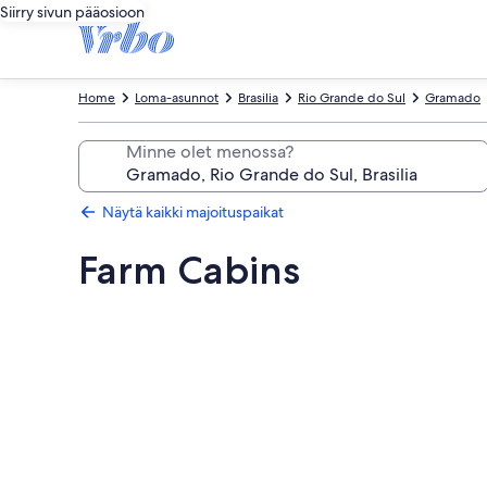
Siirry sivun pääosioon
Home
Loma-asunnot
Brasilia
Rio Grande do Sul
Gramado
Minne olet menossa?
Näytä kaikki majoituspaikat
Farm Cabins
Majoituspaikan
Farm
Cabins
valokuvagalleria