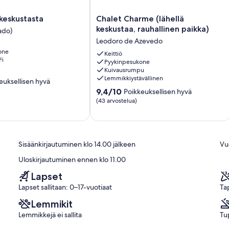
Chalet
keskustasta
Chalet Charme (lähellä
Charme
keskustaa, rauhallinen paikka)
ado)
(lähellä
Leodoro de Azevedo
keskustaa,
one
rauhallinen
Keittiö
Fi
Pyykinpesukone
paikka)
Kuivausrumpu
Leodoro
Lemmikkiystävällinen
euksellisen hyvä
de
9.4
Azevedo
9,4/10
Poikkeuksellisen hyvä
kautta
(43 arvostelua)
en
10,
Poikkeuksellisen
hyvä,
(43
Sisäänkirjautuminen klo 14.00 jälkeen
Vuo
arvostelua)
Uloskirjautuminen ennen klo 11.00
Lapset
Lapset sallitaan: 0–17-vuotiaat
Ta
Lemmikit
Lemmikkejä ei sallita
Tup