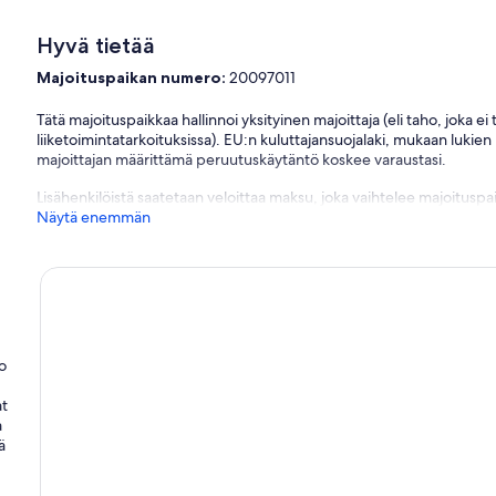
Hyvä tietää
Majoituspaikan numero:
20097011
Tätä majoituspaikkaa hallinnoi yksityinen majoittaja (eli taho, joka e
liiketoimintatarkoituksissa). EU:n kuluttajansuojalaki, mukaan lukien
majoittajan määrittämä peruutuskäytäntö koskee varaustasi.
Lisähenkilöistä saatetaan veloittaa maksu, joka vaihtelee majoituspai
Näytä enemmän
o
at
a
ä