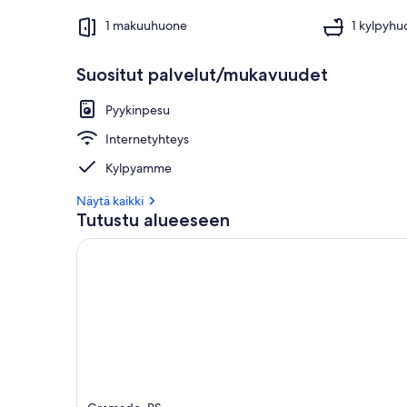
1 makuuhuone
1 kylpyhu
Suositut palvelut/mukavuudet
Pyykinpesu
Internetyhteys
Kylpyamme
Näytä kaikki
Tutustu alueeseen