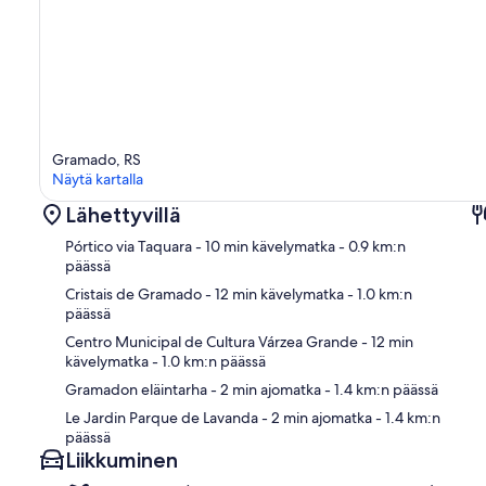
Gramado, RS
Näytä kartalla
Lähettyvillä
Pórtico via Taquara
- 10 min kävelymatka
- 0.9 km:n
päässä
Cristais de Gramado
- 12 min kävelymatka
- 1.0 km:n
päässä
Kart
Centro Municipal de Cultura Várzea Grande
- 12 min
kävelymatka
- 1.0 km:n päässä
Gramadon eläintarha
- 2 min ajomatka
- 1.4 km:n päässä
Le Jardin Parque de Lavanda
- 2 min ajomatka
- 1.4 km:n
päässä
Liikkuminen