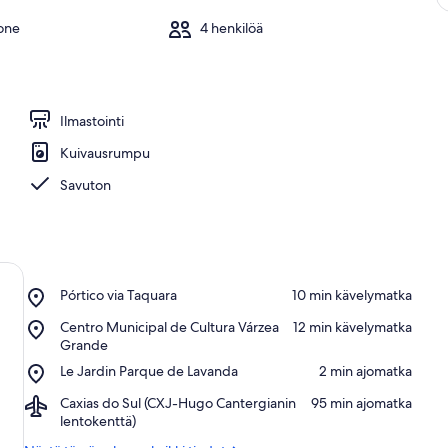
one
4 henkilöä
Ilmastointi
Kuivausrumpu
Savuton
Place,
Pórtico via Taquara
‪10 min kävelymatka‬
Pórtico
Place,
Centro Municipal de Cultura Várzea
‪12 min kävelymatka‬
via
Centro
Grande
Taquara
Municipal
Place,
Le Jardin Parque de Lavanda
‪2 min ajomatka‬
de
Le
Cultura
Airport,
Caxias do Sul (CXJ-Hugo Cantergianin
‪95 min ajomatka‬
Jardin
Várzea
Caxias
lentokenttä)
Parque
Grande
do
de