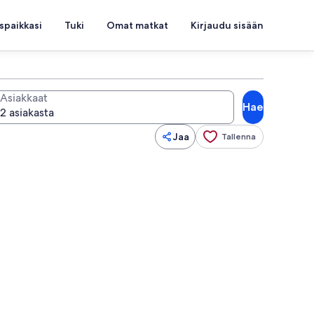
spaikkasi
Tuki
Omat matkat
Kirjaudu sisään
Asiakkaat
Hae
Jaa
Tallenna