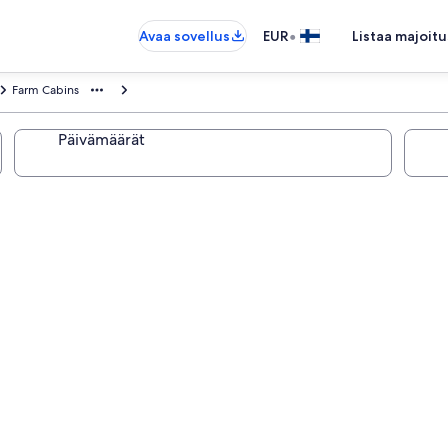
•
Avaa sovellus
EUR
Listaa majoitu
Farm Cabins
Päivämäärät