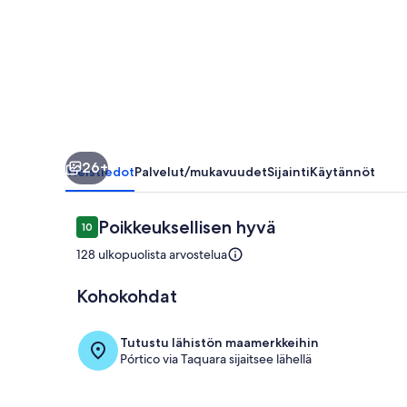
26+
Yleistiedot
Palvelut/mukavuudet
Sijainti
Käytännöt
Arvostelut
Poikkeuksellisen hyvä
10
10 kautta 10.
128 ulkopuolista arvostelua
Kohokohdat
Ulkopuoli
Tutustu lähistön maamerkkeihin
Pórtico via Taquara sijaitsee lähellä