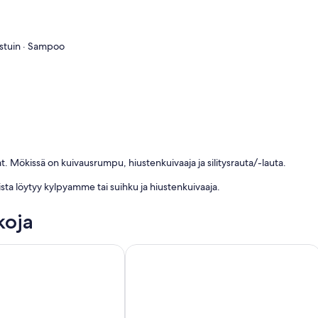
istuin · Sampoo
 Mökissä on kuivausrumpu, hiustenkuivaaja ja silitysrauta/-lauta.
ista löytyy kylpyamme tai suihku ja hiustenkuivaaja.
koja
skustasta
Chalet Charme (lähellä keskustaa, rauh