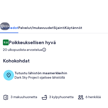
llinen
Seuraava
22+
Yleistiedot
Palvelut/mukavuudet
Sijainti
Käytännöt
Arvostelut
Poikkeuksellisen hyvä
9,6
9,6 kautta 10.
20 ulkopuolista arvostelua
Kohokohdat
Tutustu lähistön maamerkkeihin
Dark Sky Project sijaitsee lähistöllä
Ulkoruokailutilat
3 makuuhuonetta
3 kylpyhuonetta
6 henkilöä