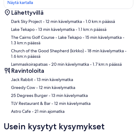
Näytä kartalla
Lähettyvillä
Kartta
Dark Sky Project
- 12 min kävelymatka
- 1.0 km:n päässä
Lake Tekapo
- 13 min kävelymatka
- 1.1 km:n päässä
The Cairns Golf Course - Lake Tekapo
- 15 min kävelymatka
-
1.3 km:n päässä
Church of the Good Shepherd (kirkko)
- 18 min kävelymatka
-
1.6 km:n päässä
Lammaskoirapatsas
- 20 min kävelymatka
- 1.7 km:n päässä
Ravintoloita
‪Jack Rabbit - ‬13 min kävelymatka
‪Greedy Cow - ‬12 min kävelymatka
‪25 Degrees Burger - ‬13 min kävelymatka
‪TLV Restaurant & Bar - ‬12 min kävelymatka
‪Astro Cafe - ‬21 min ajomatka
Usein kysytyt kysymykset