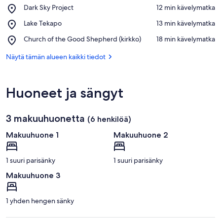
Place,
Dark Sky Project
‪12 min kävelymatka‬
Dark
Näytä kartalla
Place,
Lake Tekapo
‪13 min kävelymatka‬
Sky
Lake
Project
Place,
Church of the Good Shepherd (kirkko)
‪18 min kävelymatka‬
Tekapo
Church
of
Näytä tämän alueen kaikki tiedot
the
Good
Shepherd
Huoneet ja sängyt
(kirkko)
3 makuuhuonetta
(6 henkilöä)
Makuuhuone 1
Makuuhuone 2
1 suuri parisänky
1 suuri parisänky
Makuuhuone 3
1 yhden hengen sänky