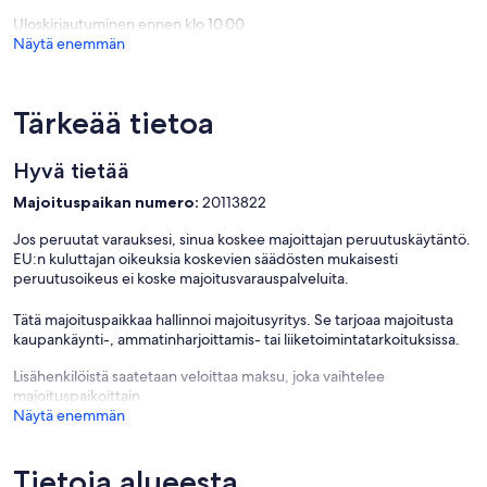
Uloskirjautuminen ennen klo 10.00
Näytä enemmän
Tärkeää tietoa
Hyvä tietää
Majoituspaikan numero:
20113822
Jos peruutat varauksesi, sinua koskee majoittajan peruutuskäytäntö.
EU:n kuluttajan oikeuksia koskevien säädösten mukaisesti
peruutusoikeus ei koske majoitusvarauspalveluita.
Tätä majoituspaikkaa hallinnoi majoitusyritys. Se tarjoaa majoitusta
kaupankäynti-, ammatinharjoittamis- tai liiketoimintatarkoituksissa.
Lisähenkilöistä saatetaan veloittaa maksu, joka vaihtelee
majoituspaikoittain
Näytä enemmän
Tietoja alueesta