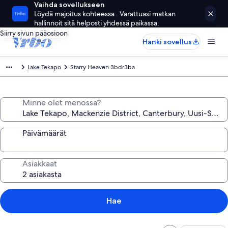
Vaihda sovellukseen
Löydä majoitus kohteessa . Varattuasi matkan
hallinnoit sitä helposti yhdessä paikassa.
Siirry sivun pääosioon
Hanki sovellus
Lake Tekapo
Starry Heaven 3bdr3ba
Minne olet menossa?
Päivämäärät
Asiakkaat
Hae