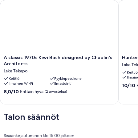
A classic 1970s Kiwi Bach designed by Chaplin's Architects
Hunter 
A
Hunter
A classic 1970s Kiwi Bach designed by Chaplin's
Hunte
classic
3Bdr2b
Architects
Lake Te
1970s
Apartme
Lake Tekapo
Keittiö
Kiwi
Lake
Ilmain
Bach
Keittiö
Pyykinpesukone
Tekapo
Ilmainen Wi-Fi
Ilmastointi
designed
10.0
10/10
by
kautta
8.0
8,0/10
Erittäin hyvä
(2 arvostelua)
Chaplin's
10,
kautta
Architects
Poikkeuk
10,
Lake
hyvä,
Erittäin
Tekapo
(4
hyvä,
Talon säännöt
arvostel
(2
arvostelua)
Sisäänkirjautuminen klo 15.00 jälkeen