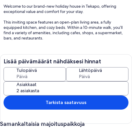
Welcome to our brand-new holiday house in Tekapo, offering
exceptional value and comfort for your stay.
This inviting space features an open-plan living area, a fully
equipped kitchen, and cozy beds. Within a 10-minute walk, you’ll
find a variety of amenities, including cafes, shops, a supermarket,
bars, and restaurants.
Enjoy a range of popular activities nearby, such as the renowned
stargazing tour, a golf course, hot springs, and a ski field in the
winter. The iconic Good Shepherd Church is just 1.5 km away.
Lisää päivämäärät nähdäksesi hinnat
Our house is professionally cleaned and managed to hotel-like
Tulopäivä
Lähtöpäivä
standards. We provide freshly laundered linens and towels for your
hygiene, along with complimentary tea and coffee, individually
Asiakkaat
wrapped toiletries (including shampoo, bath gel, and hand soap),
and free Wi-Fi for your convenience.
Tarkista saatavuus
Samankaltaisia majoituspaikkoja