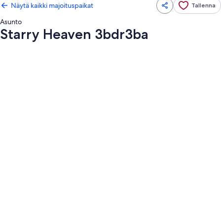
Näytä kaikki majoituspaikat
Tallenna
Asunto
Starry Heaven 3bdr3ba
Majoituspaikan
Starry
Heaven
3bdr3ba
valokuvagalleria