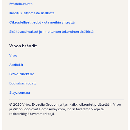
Evästelausunto
Ilmoitus laittomasta sisällöstä
Oikeudelliset tiedot / ota meihin yhteyttä
Sisältövaatimukset ja ilmoituksen tekeminen sisällöstä
Vrbon brändit
Vrbo
Abritel.fr
FeWo-direkt.de
Bookabach.co.nz
Stayz.com.au
© 2026 Vrbo, Expedia Groupin yritys. Kaikki oikeudet pidätetään. Vrbo
ja Vrbon logo ovat HomeAway.com, Inc.:n tavaramerkkejä tai
rekisteröityjä tavaramerkkejä.