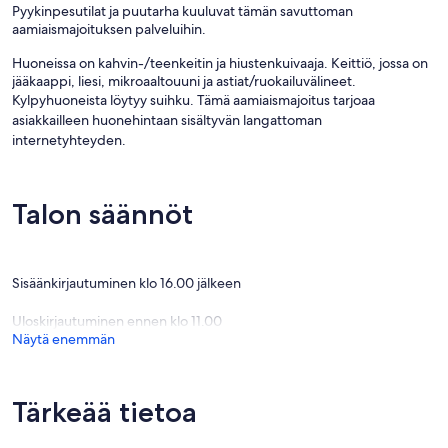
Pyykinpesutilat ja puutarha kuuluvat tämän savuttoman
aamiaismajoituksen palveluihin.
Huoneissa on kahvin-/teenkeitin ja hiustenkuivaaja. Keittiö, jossa on
jääkaappi, liesi, mikroaaltouuni ja astiat/ruokailuvälineet.
Kylpyhuoneista löytyy suihku. Tämä aamiaismajoitus tarjoaa
asiakkailleen huonehintaan sisältyvän langattoman
internetyhteyden.
Talon säännöt
Sisäänkirjautuminen klo 16.00 jälkeen
Uloskirjautuminen ennen klo 11.00
Näytä enemmän
Tärkeää tietoa