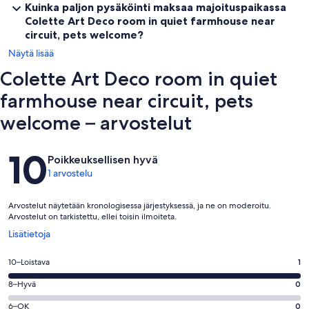
Kuinka paljon pysäköinti maksaa majoituspaikassa
Colette Art Deco room in quiet farmhouse near
circuit, pets welcome?
Näytä lisää
Colette Art Deco room in quiet
farmhouse near circuit, pets
welcome – arvostelut
Arvostelut
10
Poikkeuksellisen hyvä
1 arvostelu
Arvostelut näytetään kronologisessa järjestyksessä, ja ne on moderoitu.
Arvostelut on tarkistettu, ellei toisin ilmoiteta.
Avautuu
Lisätietoja
uuteen
ikkunaan
Arvosana
10–Loistava
1
10
Arvosana
8–Hyvä
0
-
8
Loistava.
Arvosana
6–OK
0