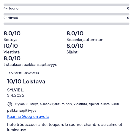
-
1
6
Hyvä.
Arvosana
4–Huono
0
kautta
-
0
4
1
OK.
Arvosana
2–Hirveä
0
kautta
-
arvostelua
0
2
1
Huono.
kautta
-
8,0/10
8,0/10
arvostelua
0
1
Hirveä.
kautta
Siisteys
Sisäänkirjautuminen
arvostelua
0
10/10
8,0/10
1
kautta
arvostelua
Viestintä
Sijainti
1
8,0/10
arvostelua
Listauksen paikkansapitävyys
Arvostelut
Tarkistettu arvostelu
10/10 Loistava
SYLVIE L.
3.4.2026
Hyvää: Siisteys, sisäänkirjautuminen, viestintä, sijainti ja listauksen
paikkansapitävyys
Käännä Googlen avulla
hote très accueillante, toujours le sourire, chambre au calme et
lumineuse.