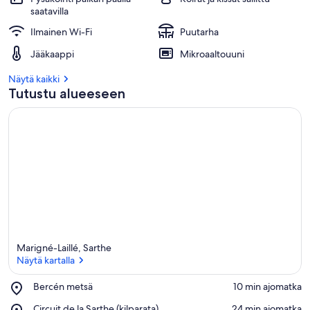
saatavilla
Ilmainen Wi-Fi
Puutarha
Jääkaappi
Mikroaaltouuni
Näytä kaikki
Tutustu alueeseen
Marigné-Laillé, Sarthe
Näytä kartalla
Place,
Bercén metsä
‪10 min ajomatka‬
Bercén
Näytä kartalla
Place,
Circuit de la Sarthe (kilparata)
‪24 min ajomatka‬