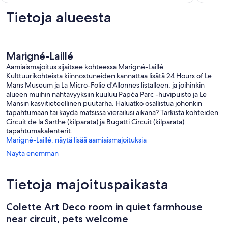
de
la
Tietoja alueesta
Flèche
La
Fontain
Saint-
Marigné-Laillé
Martin
Aamiaismajoitus sijaitsee kohteessa Marigné-Laillé.
Kulttuurikohteista kiinnostuneiden kannattaa lisätä 24 Hours of Le
Mans Museum ja La Micro-Folie d'Allonnes listalleen, ja joihinkin
alueen muihin nähtävyyksiin kuuluu Papéa Parc -huvipuisto ja Le
Mansin kasvitieteellinen puutarha. Haluatko osallistua johonkin
tapahtumaan tai käydä matsissa vierailusi aikana? Tarkista kohteiden
Circuit de la Sarthe (kilparata) ja Bugatti Circuit (kilparata)
tapahtumakalenterit.
Marigné-Laillé: näytä lisää aamiaismajoituksia
Näytä enemmän
Tietoja majoituspaikasta
Colette Art Deco room in quiet farmhouse
near circuit, pets welcome