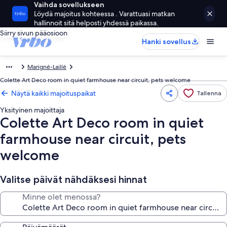
Vaihda sovellukseen
Löydä majoitus kohteessa . Varattuasi matkan
hallinnoit sitä helposti yhdessä paikassa.
Siirry sivun pääosioon
Hanki sovellus
Marigné-Laillé
Colette Art Deco room in quiet farmhouse near circuit, pets welcome
Näytä kaikki majoituspaikat
Tallenna
Yksityinen majoittaja
Colette Art Deco room in quiet
farmhouse near circuit, pets
welcome
Valitse päivät nähdäksesi hinnat
Minne olet menossa?