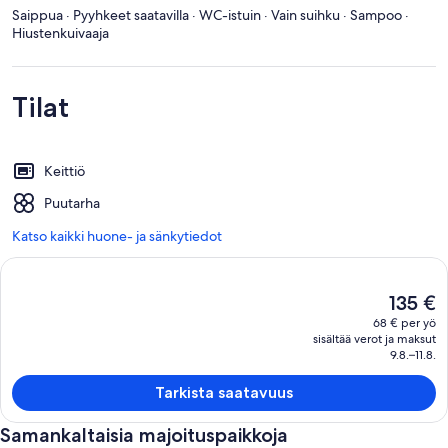
Saippua · Pyyhkeet saatavilla · WC-istuin · Vain suihku · Sampoo ·
Hiustenkuivaaja
Tilat
Keittiö
Puutarha
Katso kaikki huone- ja sänkytiedot
Nykyinen
135 €
hinta
68 € per yö
on
sisältää verot ja maksut
135 €
9.8.–11.8.
Tarkista saatavuus
Samankaltaisia majoituspaikkoja