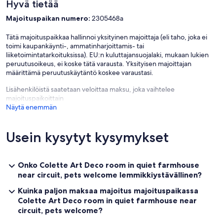
Hyvä tietää
Majoituspaikan numero:
2305468a
Tätä majoituspaikkaa hallinnoi yksityinen majoittaja (eli taho, joka ei
toimi kaupankäynti-, ammatinharjoittamis- tai
liiketoimintatarkoituksissa). EU:n kuluttajansuojalaki, mukaan lukien
peruutusoikeus, ei koske tätä varausta. Yksityisen majoittajan
määrittämä peruutuskäytäntö koskee varaustasi.
Lisähenkilöistä saatetaan veloittaa maksu, joka vaihtelee
majoituspaikoittain
Näytä enemmän
Usein kysytyt kysymykset
Onko Colette Art Deco room in quiet farmhouse
near circuit, pets welcome lemmikkiystävällinen?
Kuinka paljon maksaa majoitus majoituspaikassa
Colette Art Deco room in quiet farmhouse near
circuit, pets welcome?