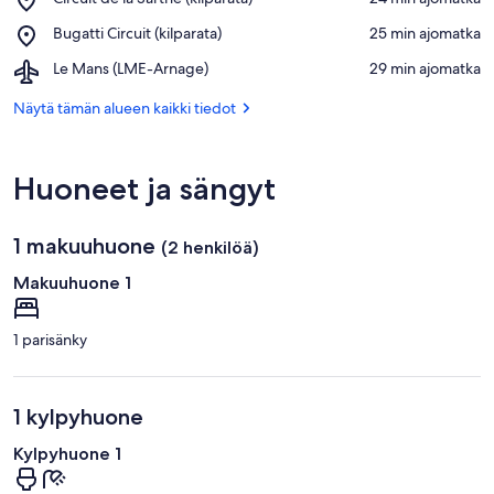
metsä
Circuit
Place,
Bugatti Circuit (kilparata)
‪25 min ajomatka‬
de
Bugatti
la
Airport,
Le Mans (LME-Arnage)
‪29 min ajomatka‬
Circuit
Sarthe
Le
(kilparata)
(kilparata)
Mans
Näytä tämän alueen kaikki tiedot
(LME-
Arnage)
Huoneet ja sängyt
1 makuuhuone
(2 henkilöä)
Makuuhuone 1
1 parisänky
1 kylpyhuone
Kylpyhuone 1