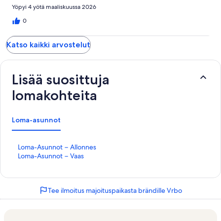
Yöpyi 4 yötä maaliskuussa 2026
0
Katso kaikki arvostelut
Lisää suosittuja
lomakohteita
Loma-asunnot
K
Loma-Asunnot − Allonnes
o
K
Loma-Asunnot − Vaas
h
o
t
h
e
t
Tee ilmoitus majoituspaikasta brändille Vrbo
e
e
n
e
L
n
o
L