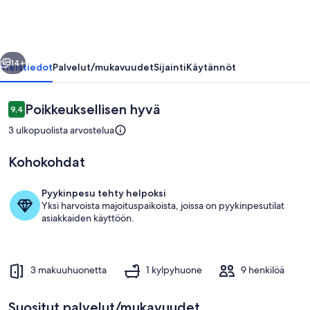
rent!!!
valokuvagalleria
llinen
Seuraava
14+
Yleistiedot
Palvelut/mukavuudet
Sijainti
Käytännöt
Arvostelut
Poikkeuksellisen hyvä
9,4
9,4 kautta 10.
3 ulkopuolista arvostelua
Kohokohdat
Pyykinpesu tehty helpoksi
Yksi harvoista majoituspaikoista, joissa on pyykinpesutilat
Yksityiskohta ulkoa
asiakkaiden käyttöön.
3 makuuhuonetta
1 kylpyhuone
9 henkilöä
Suositut palvelut/mukavuudet