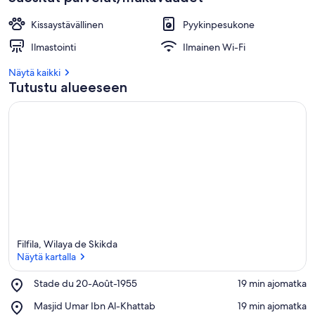
Kissaystävällinen
Pyykinpesukone
Ilmastointi
Ilmainen Wi-Fi
Näytä kaikki
Tutustu alueeseen
Filfila, Wilaya de Skikda
Näytä kartalla
Place,
Stade du 20-Août-1955
‪19 min ajomatka‬
Stade
Näytä kartalla
Place,
Masjid Umar Ibn Al-Khattab
‪19 min ajomatka‬
du