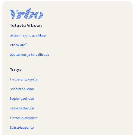
Tutustu Vrboon
Listaa majoituspaikkasi
VrboCare™
Luottamus ja turvallisuus
Yritys
Tietoa yrityksestä
Lehdistöhuone
Sopimusehdot
Saavutettavuus
Tietosuojaseloste
Evästelausunto