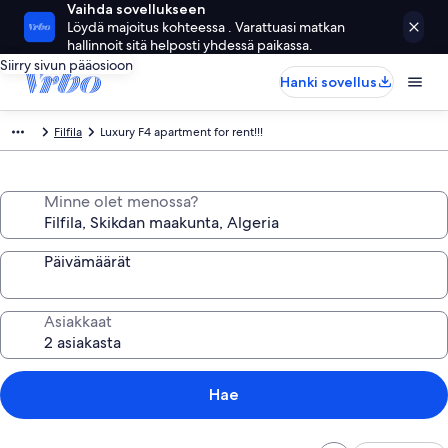
Vaihda sovellukseen
Löydä majoitus kohteessa . Varattuasi matkan
hallinnoit sitä helposti yhdessä paikassa.
Siirry sivun pääosioon
Hanki sovellus
Filfila
Luxury F4 apartment for rent!!!
Minne olet menossa?
Päivämäärät
Asiakkaat
Hae