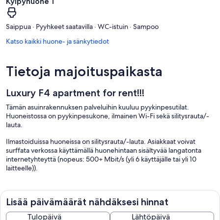
Kylpyhuone 1
Saippua · Pyyhkeet saatavilla · WC-istuin · Sampoo
Katso kaikki huone- ja sänkytiedot
Tietoja majoituspaikasta
Luxury F4 apartment for rent!!!
Tämän asuinrakennuksen palveluihin kuuluu pyykinpesutilat.
Huoneistossa on pyykinpesukone, ilmainen Wi-Fi sekä silitysrauta/-
lauta.
Ilmastoiduissa huoneissa on silitysrauta/-lauta. Asiakkaat voivat
surffata verkossa käyttämällä huonehintaan sisältyvää langatonta
internetyhteyttä (nopeus: 500+ Mbit/s (yli 6 käyttäjälle tai yli 10
laitteelle)).
Lisää päivämäärät nähdäksesi hinnat
Tulopäivä
Lähtöpäivä