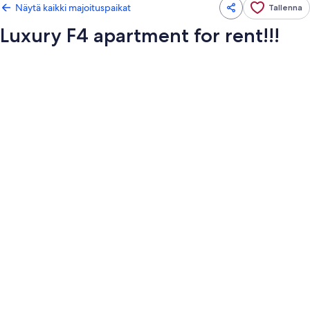
Näytä kaikki majoituspaikat
Tallenna
Luxury F4 apartment for rent!!!
Majoituspaikan
Luxury
F4
apartment
for