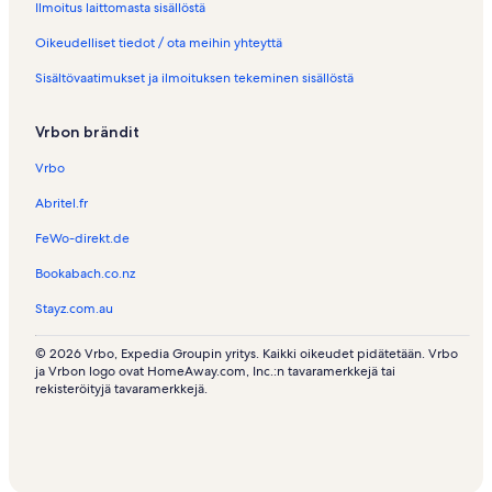
Ilmoitus laittomasta sisällöstä
Oikeudelliset tiedot / ota meihin yhteyttä
Sisältövaatimukset ja ilmoituksen tekeminen sisällöstä
Vrbon brändit
Vrbo
Abritel.fr
FeWo-direkt.de
Bookabach.co.nz
Stayz.com.au
© 2026 Vrbo, Expedia Groupin yritys. Kaikki oikeudet pidätetään. Vrbo
ja Vrbon logo ovat HomeAway.com, Inc.:n tavaramerkkejä tai
rekisteröityjä tavaramerkkejä.