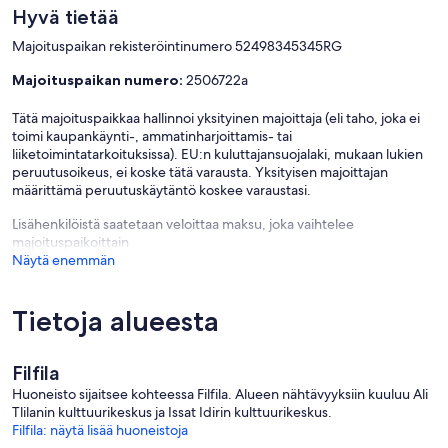
Hyvä tietää
Majoituspaikan rekisteröintinumero 52498345345RG
Majoituspaikan numero:
2506722a
Tätä majoituspaikkaa hallinnoi yksityinen majoittaja (eli taho, joka ei
toimi kaupankäynti-, ammatinharjoittamis- tai
liiketoimintatarkoituksissa). EU:n kuluttajansuojalaki, mukaan lukien
peruutusoikeus, ei koske tätä varausta. Yksityisen majoittajan
määrittämä peruutuskäytäntö koskee varaustasi.
Lisähenkilöistä saatetaan veloittaa maksu, joka vaihtelee
majoituspaikoittain
Näytä enemmän
Tietoja alueesta
Filfila
Huoneisto sijaitsee kohteessa Filfila. Alueen nähtävyyksiin kuuluu Ali
Tlilanin kulttuurikeskus ja Issat Idirin kulttuurikeskus.
Filfila: näytä lisää huoneistoja