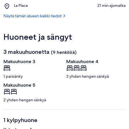
Masjid
20-
Place,
La Place
‪21 min ajomatka‬
Umar
Août-
La
Ibn
1955
Place
Näytä tämän alueen kaikki tiedot
Al-
Khattab
Huoneet ja sängyt
3 makuuhuonetta
(9 henkilöä)
Makuuhuone 3
Makuuhuone 4
1 parisänky
3 yhden hengen sänkyä
Makuuhuone 5
2 yhden hengen sänkyä
1 kylpyhuone