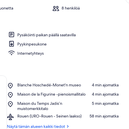
uonetta
8 henkilöä
Pysäköinti paikan päällä saatavilla
Pyykinpesukone
Internetyhteys
Place,
Blanche Hoschedé-Monet'n museo
‪4 min ajomatka‬
Blanche
Place,
Maison de la Figurine -pienoismallitalo
‪4 min ajomatka‬
Hoschedé-
Maison
Monet'n
Place,
Maison du Temps Jadis’n
‪5 min ajomatka‬
de
museo
Maison
muistomerkkitalo
la
du
Figurine
Airport,
Rouen (URO-Rouen - Seinen laakso)
‪58 min ajomatka‬
Temps
-
Rouen
Jadis’n
pienoismallitalo
(URO-
Näytä tämän alueen kaikki tiedot
muistomerkkitalo