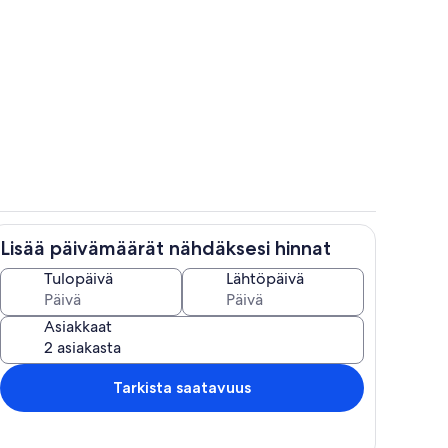
Huone
Lisää päivämäärät nähdäksesi hinnat
e
Oleskelualue
Tulopäivä
Lähtöpäivä
Asiakkaat
Tarkista saatavuus