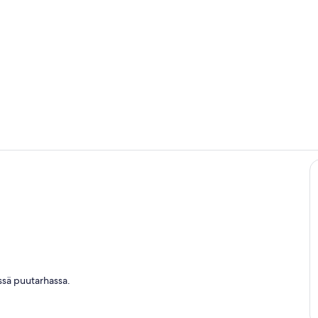
Terassi/patio
Oleskelualu
ittiö
essä puutarhassa.