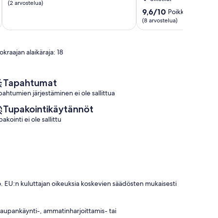
route
Pondichery
kautta
(2 arvostelua)
Le
SCULPTURE
10,
9.6
9,6/10
Poikkeuksellisen
Val
PARK
Poikkeuksellisen
kautta
(8 arvostelua)
d'Hazey
Port
hyvä,
10,
Mort
(2
Poikkeuksellisen
arvostelua)
hyvä,
kraajan alaikäraja: 18
(8
arvostelua)
Tapahtumat
pahtumien järjestäminen ei ole sallittua
Tupakointikäytännöt
akointi ei ole sallittu
. EU:n kuluttajan oikeuksia koskevien säädösten mukaisesti
 kaupankäynti-, ammatinharjoittamis- tai