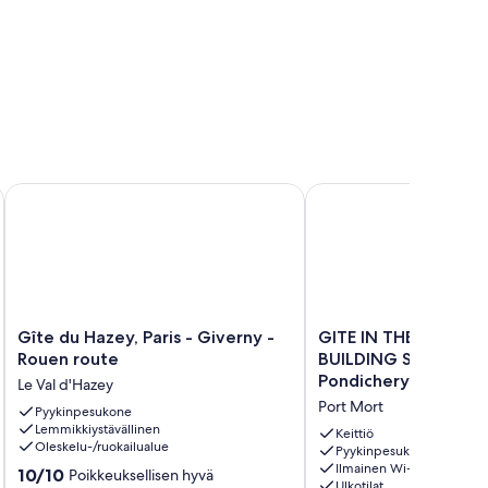
 Piscine 11 m x 3 M-baignoire Balnéothérapie
Gîte du Hazey, Paris - Giverny - Rouen route
GITE IN THE FORMER 
Gîte
GITE
Gîte du Hazey, Paris - Giverny -
GITE IN THE FORME
du
IN
Rouen route
BUILDING SURROUN
Hazey,
THE
Pondichery SCULPTU
Le Val d'Hazey
Paris
FORMER
Port Mort
-
Pyykinpesukone
FARM
Lemmikkiystävällinen
Giverny
BUILDING
Keittiö
Oleskelu-/ruokailualue
-
SURROUNDED
Pyykinpesukone
Ilmainen Wi-Fi
Rouen
BY
10.0
10/10
Poikkeuksellisen hyvä
Ulkotilat