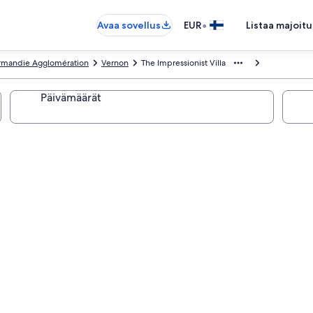
•
Avaa sovellus
EUR
Listaa majoitu
rmandie Agglomération
Vernon
The Impressionist Villa
Päivämäärät