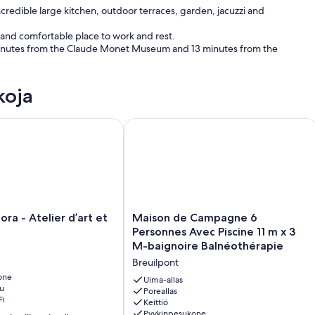
credible large kitchen, outdoor terraces, garden, jacuzzi and
iet and comfortable place to work and rest.
9 minutes from the Claude Monet Museum and 13 minutes from the
koja
 - Atelier d’art et poésie
Maison de Campagne 6 Personnes Avec
Maison
ra - Atelier d’art et
Maison de Campagne 6
de
Personnes Avec Piscine 11 m x 3
Campagne
M-baignoire Balnéothérapie
6
Breuilpont
Personnes
one
Avec
Uima-allas
u
Piscine
Poreallas
Fi
Keittiö
11
Pyykinpesukone