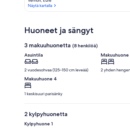
Vernon, Eure
Näytä kartalla
Näytä kartalla
Huoneet ja sängyt
3 makuuhuonetta
(8 henkilöä)
Asuintila
Makuuhuone 
2 vuodesohvaa (125–150 cm leveää)
2 yhden hengen
Makuuhuone 4
1 keskisuuri parisänky
2 kylpyhuonetta
Kylpyhuone 1