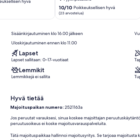
m
euksellisen hyvä
x
10.0
10/10
Poikkeuksellisen hyvä
3
kautta
(23 arvostelua)
en
M-
10,
baignoire
Poikkeuksellisen
Balnéothérapie
hyvä,
Sisäänkirjautuminen klo 16.00 jälkeen
Vuo
Breuilpont
(23
arvostelua)
Uloskirjautuminen ennen klo 11.00
Lapset
Lapset sallitaan: 0–17-vuotiaat
Ta
Lemmikit
Lemmikkejä ei sallita
Tup
Hyvä tietää
Majoituspaikan numero:
2521163a
Jos peruutat varauksesi, sinua koskee majoittajan peruutuskäytäntö
peruutusoikeus ei koske majoitusvarauspalveluita.
Tätä majoituspaikkaa hallinnoi majoitusyritys. Se tarjoaa majoitusta