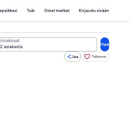
spaikkasi
Tuki
Omat matkat
Kirjaudu sisään
Asiakkaat
Hae
Jaa
Tallenna