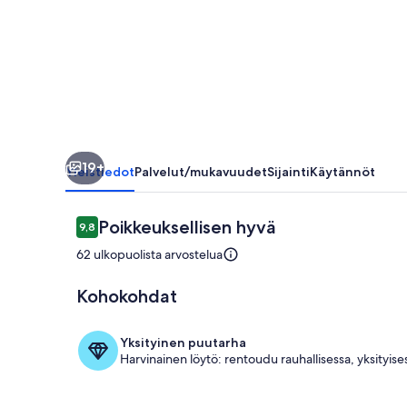
19+
Yleistiedot
Palvelut/mukavuudet
Sijainti
Käytännöt
Arvostelut
Poikkeuksellisen hyvä
9,8
9,8 kautta 10.
62 ulkopuolista arvostelua
Kohokohdat
Yksityinen ke
Yksityinen puutarha
Harvinainen löytö: rentoudu rauhallisessa, yksityis