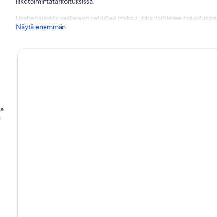
liiketoimintatarkoituksissa.
Lisähenkilöistä saatetaan veloittaa maksu, joka vaihtelee majoituspai
Näytä enemmän
ja
u