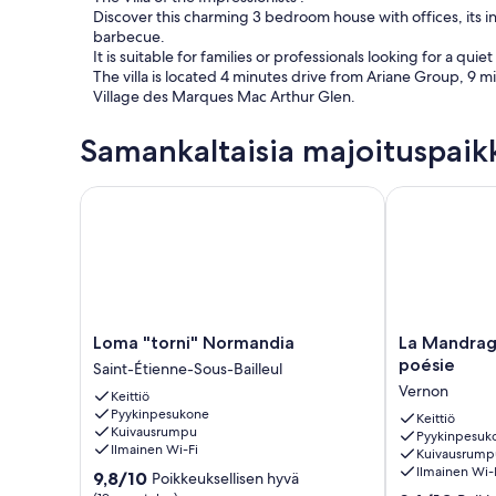
Discover this charming 3 bedroom house with offices, its in
barbecue.
It is suitable for families or professionals looking for a qu
The villa is located 4 minutes drive from Ariane Group, 
Village des Marques Mac Arthur Glen.
Samankaltaisia majoituspaik
Loma "torni" Normandia
La Mandragora
Loma
La
Loma "torni" Normandia
La Mandrago
"torni"
Mandragora
poésie
Saint-Étienne-Sous-Bailleul
Normandia
-
Vernon
Keittiö
Saint-
Atelier
Pyykinpesukone
Étienne-
d’art
Keittiö
Kuivausrumpu
Pyykinpesuk
Sous-
et
Ilmainen Wi-Fi
Kuivausrump
Bailleul
poésie
Ilmainen Wi-
9.8
9,8/10
Poikkeuksellisen hyvä
Vernon
kautta