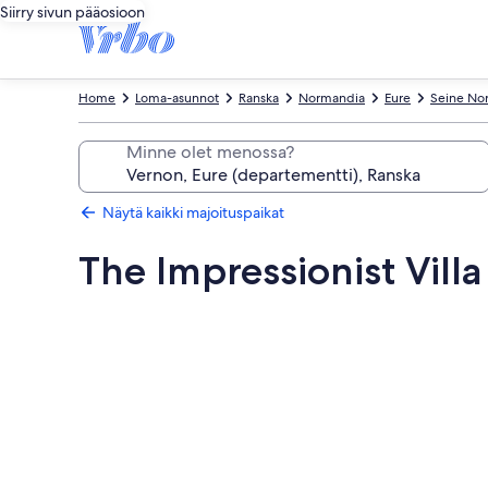
Siirry sivun pääosioon
Home
Loma-asunnot
Ranska
Normandia
Eure
Seine No
Minne olet menossa?
Näytä kaikki majoituspaikat
The Impressionist Villa
Majoituspaikan
The
Impressionist
Villa
valokuvagalleria