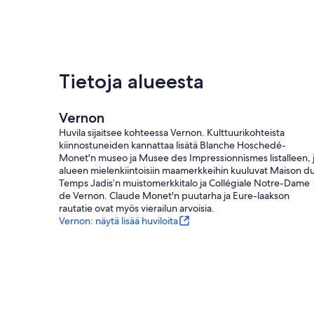
Tietoja alueesta
Vernon
Huvila sijaitsee kohteessa Vernon. Kulttuurikohteista
kiinnostuneiden kannattaa lisätä Blanche Hoschedé-
Monet'n museo ja Musee des Impressionnismes listalleen, 
alueen mielenkiintoisiin maamerkkeihin kuuluvat Maison d
Temps Jadis’n muistomerkkitalo ja Collégiale Notre-Dame
de Vernon. Claude Monet'n puutarha ja Eure-laakson
rautatie ovat myös vierailun arvoisia.
Vernon: näytä lisää huviloita