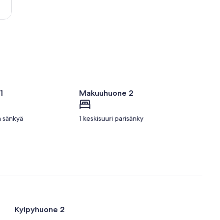
Rouen
-
Seinen
laakso)
1
Makuuhuone 2
 sänkyä
1 keskisuuri parisänky
Kylpyhuone 2