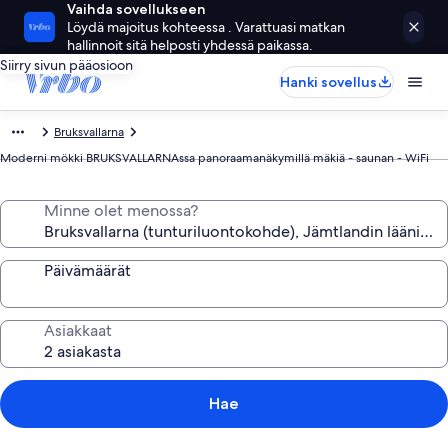
Vaihda sovellukseen
Löydä majoitus kohteessa . Varattuasi matkan
hallinnoit sitä helposti yhdessä paikassa.
Siirry sivun pääosioon
Hanki sovellus
Bruksvallarna
Moderni mökki BRUKSVALLARNAssa panoraamanäkymillä mäkiä - saunan - WiFi
Minne olet menossa?
Päivämäärät
Asiakkaat
Hae