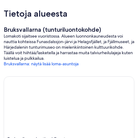
Tietoja alueesta
Bruksvallarna (tunturiluontokohde)
Lomakoti sijaitsee vuoristossa. Alueen luonnonkauneudesta voi
nauttia kohteissa Funasdalssjon-järvi ja Helagsfjället, ja Fjällmuseet, ja
Härjedalenin tunturimuseo on mielenkiintoinen kulttuurikohde.
Täällä voit hiihtää/lasketella ja harrastaa muita talviurheilulajeja kuten
luistelua ja pulkkailua.
Bruksvallarna: näytä lisää loma-asuntoja