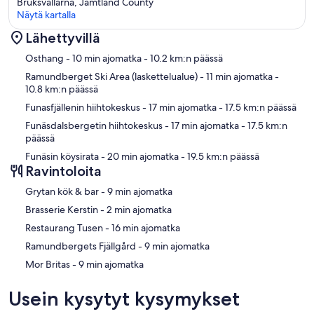
Bruksvallarna, Jamtland County
Näytä kartalla
Lähettyvillä
Kartta
Osthang
- 10 min ajomatka
- 10.2 km:n päässä
Ramundberget Ski Area (laskettelualue)
- 11 min ajomatka
-
10.8 km:n päässä
Funasfjällenin hiihtokeskus
- 17 min ajomatka
- 17.5 km:n päässä
Funäsdalsbergetin hiihtokeskus
- 17 min ajomatka
- 17.5 km:n
päässä
Funäsin köysirata
- 20 min ajomatka
- 19.5 km:n päässä
Ravintoloita
‪Grytan kök & bar - ‬9 min ajomatka
‪Brasserie Kerstin - ‬2 min ajomatka
‪Restaurang Tusen - ‬16 min ajomatka
‪Ramundbergets Fjällgård - ‬9 min ajomatka
‪Mor Britas - ‬9 min ajomatka
Usein kysytyt kysymykset