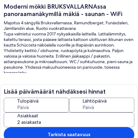
Moderni mökki BRUKSVALLARNAssa
panoraamanäkymillä mäkiä - saunan - WiFi
Majoitus 4 sängyllä Bruksvallarnassa, Ramundberget, Funäsdalen,
Jämtlandin alue, Ruotsi vuokrattavana
Tupa valmistui vuonna 2017 nykyaikaisilla laitteilla. Lattialämmitys,
katettu terassi, josta pääsee lattiasta kattoon ulottuvan ikkunan oven
kautta Schücosta näköalalla vuorille ja iltapäivän aurinkoon.
Yhdistetty keittiö / olohuone, ruokapöytä ja kulmasohva. Paljon
valoisia ja valoisia huoneita. Erillinen jääkaappi / pakastin,
astianpesukone ja mikroaaltouuni. WC / suihkuhuone, pieni sauna ja
pesukone. Yhdessä makuuhuoneessa on parivuode, toisessa
kerrossänky.
Pysäköinti on kota edessä. Langaton internetyhteys nopeudella 10
Gb viikossa.
Lisää päivämäärät nähdäksesi hinnat
Tulopäivä
Lähtöpäivä
Asiakkaat
Tarkista saatavuus