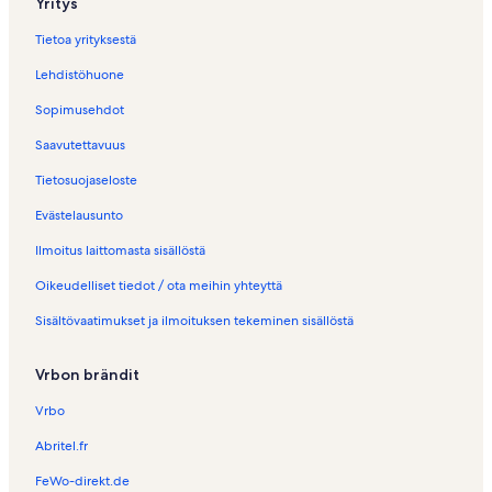
Yritys
Tietoa yrityksestä
Lehdistöhuone
Sopimusehdot
Saavutettavuus
Tietosuojaseloste
Evästelausunto
Ilmoitus laittomasta sisällöstä
Oikeudelliset tiedot / ota meihin yhteyttä
Sisältövaatimukset ja ilmoituksen tekeminen sisällöstä
Vrbon brändit
Vrbo
Abritel.fr
FeWo-direkt.de