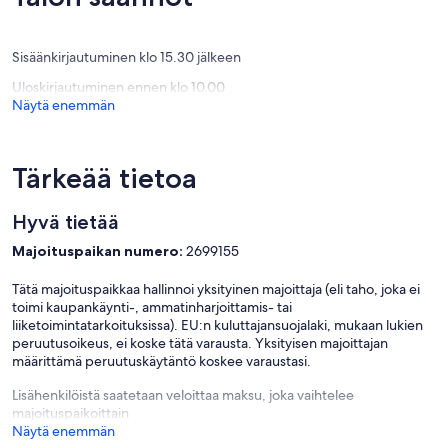
(7
(1
arvostelua)
arvostel
Sisäänkirjautuminen klo 15.30 jälkeen
Uloskirjautuminen ennen klo 10.00
Näytä enemmän
Tärkeää tietoa
Hyvä tietää
Majoituspaikan numero:
2699155
Tätä majoituspaikkaa hallinnoi yksityinen majoittaja (eli taho, joka ei
toimi kaupankäynti-, ammatinharjoittamis- tai
liiketoimintatarkoituksissa). EU:n kuluttajansuojalaki, mukaan lukien
peruutusoikeus, ei koske tätä varausta. Yksityisen majoittajan
määrittämä peruutuskäytäntö koskee varaustasi.
Lisähenkilöistä saatetaan veloittaa maksu, joka vaihtelee
majoituspaikoittain
Näytä enemmän