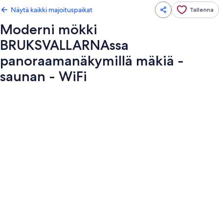
Näytä kaikki majoituspaikat
Tallenna
Moderni mökki
BRUKSVALLARNAssa
panoraamanäkymillä mäkiä -
saunan - WiFi
Majoituspaikan
Moderni