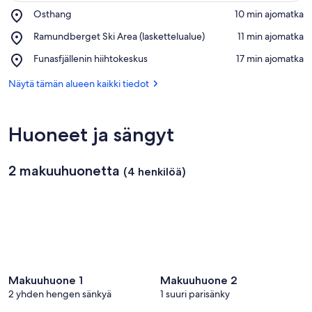
Place,
Osthang
‪10 min ajomatka‬
Osthang
Näytä kartalla
Place,
Ramundberget Ski Area (laskettelualue)
‪11 min ajomatka‬
Ramundberget
Place,
Funasfjällenin hiihtokeskus
‪17 min ajomatka‬
Ski
Funasfjällenin
Area
hiihtokeskus
Näytä tämän alueen kaikki tiedot
(laskettelualue)
Huoneet ja sängyt
2 makuuhuonetta
(4 henkilöä)
Makuuhuone 1
Makuuhuone 2
2 yhden hengen sänkyä
1 suuri parisänky