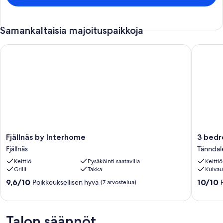
Samankaltaisia majoituspaikkoja
Fjällnäs by Interhome
3 bedroo
Fjällnäs
3
Fjällnäs by Interhome
3 bedr
by
bedroo
Fjällnäs
Tänndal
Interhome
nice
Keittiö
Pysäköinti saatavilla
Keittiö
Fjällnäs
home
Grilli
Takka
Kuiva
in
Tänndal
9.6
10.0
9,6/10
10/10
Poikkeuksellisen hyvä
(7 arvostelua)
Tänndal
kautta
kautta
10,
10,
Poikkeuksellisen
Poikkeuk
hyvä,
Talon säännöt
hyvä,