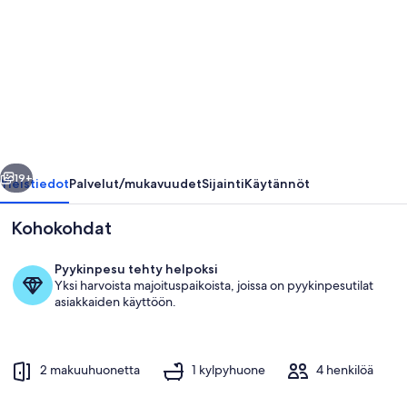
mökki
BRUKSVALLARNAssa
panoraamanäkymillä
mäkiä
-
saunan
llinen
Seuraava
-
19+
Yleistiedot
Palvelut/mukavuudet
Sijainti
Käytännöt
WiFi
Kohokohdat
valokuvagalleria
Pyykinpesu tehty helpoksi
Yksi harvoista majoituspaikoista, joissa on pyykinpesutilat
asiakkaiden käyttöön.
2 makuuhuonetta
1 kylpyhuone
4 henkilöä
Sisätilat